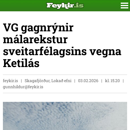
VG gagnrýnir
málarekstur
sveitarfélagsins vegna
Ketilás
feykir.is
Skagafjörður, Lokað efni
03.02.2026
kl. 15.20
gunnhildur@feykir.is