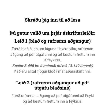
Skráðu þig inn til að lesa
Þú getur valið um þrjár áskriftarleiðir:
Leið 1 (blað og rafrænn aðgangur)
Færð blaðið inn um lúguna í hverri viku, rafrænan
aðgang að pdf útgáfunni og að læstum fréttum inn
á feykir.is.
Kostar 3.495 kr. á mánuði m/vsk (3.149 án/vsk)
Það eru alltaf fjögur blöð í mánaðaráskriftinni.
Leið 2 (rafrænn aðgangur að pdf
útgáfu blaðsins)
Færð rafrænan aðgang að pdf útgáfunni að Feyki
og að læstum fréttum inn á feykir.is.