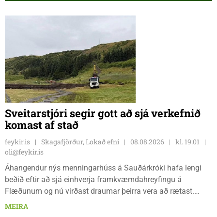
Sveitarstjóri segir gott að sjá verkefnið
komast af stað
feykir.is
Skagafjörður, Lokað efni
08.08.2026
kl. 19.01
oli@feykir.is
Áhangendur nýs menningarhúss á Sauðárkróki hafa lengi
beðið eftir að sjá einhverja framkvæmdahreyfingu á
Flæðunum og nú virðast draumar þeirra vera að rætast.
Þórður Hansen mætti með tæki og tól og hóf
MEIRA
jarðvegsframkvæmdir vegna menningarhúss nú fyrir helgina