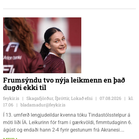
sætið. Tindastólsliðið frumsýndi jafnframt nýjan leikmann í
leiknum.
Frumsýndu tvo nýja leikmenn en það
dugði ekki til
feykir.is
Skagafjörður, Íþróttir, Lokað efni
07.08.2026
kl.
17.06
bladamadur@feykir.is
Í 13. umferð lengjudeildar kvenna tóku Tindastólsstelpur á
móti liði ÍA. Leikurinn fór fram í gærkvöldi, fimmtudaginn 6.
ágúst og endaði hann 2-4 fyrir gestunum frá Akranesi.
Tindastólsliðið frumsýndi tvo nýja leikmenn en þær dönsku