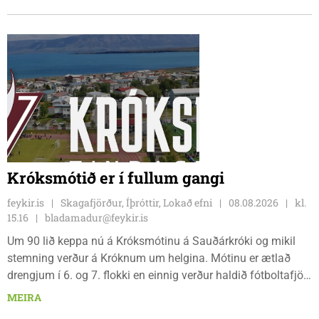
og sagði Magnús Barðdal sveitarstjóri það vera virkilega
ánægjulegt að sjá að loksins sé farið að vinna á svæðinu,
þegar Feykir spurði hann út í málið.
Króksmótið er í fullum gangi
feykir.is
Skagafjörður, Íþróttir, Lokað efni
08.08.2026
kl.
15.16
bladamadur@feykir.is
Um 90 lið keppa nú á Króksmótinu á Sauðárkróki og mikil
stemning verður á Króknum um helgina. Mótinu er ætlað
drengjum í 6. og 7. flokki en einnig verður haldið fótboltafjör
fyrir yngri systkini. Mótið hófst í gær, föstudaginn 7. ágúst
MEIRA
og því lýkur á morgun, sunnudaginn 9. ágúst.