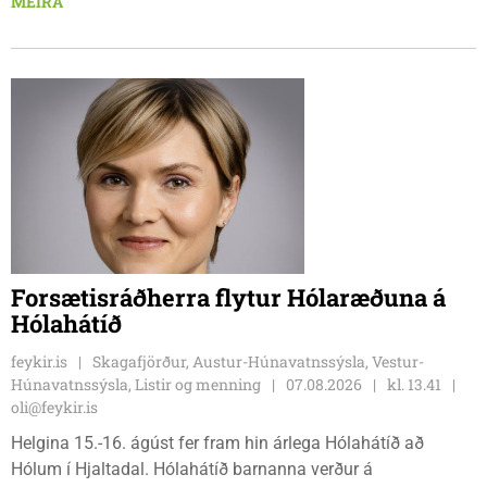
MEIRA
Cecilie Lillesoe Esbak Pedersen og Sandra Pedersen eru
tvíburar.
Forsætisráðherra flytur Hólaræðuna á
Hólahátíð
feykir.is
Skagafjörður, Austur-Húnavatnssýsla, Vestur-
Húnavatnssýsla, Listir og menning
07.08.2026
kl. 13.41
oli@feykir.is
Helgina 15.-16. ágúst fer fram hin árlega Hólahátíð að
Hólum í Hjaltadal. Hólahátíð barnanna verður á