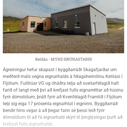
Ketilás - MYND BRÚNASTAÐIR
Ágreiningur hefur skapast í byggðarráði Skagafjarðar um
meðferð máls vegna eignarhalds á félagsheimilinu Ketilási í
Fljótum. Fulltrúar VG og óháðra telja að sveitarfélagið hafi
farið of langt með því að krefjast fulls eignarréttar að húsinu
fyrir dómstólum, þrátt fyrir að Kvenfélagið Framtíð í Fljótum
telji sig eiga 17 prósenta eignarhlut í eigninni. Byggðarráð
bendir hins vegar á að þegar farin sé þessi leið fyrir
dómstólum til að fá eignarhald skýrt til þinglýsingar þurfi að
krefjast fulls eignarhalds.