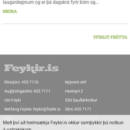
laugardeginum og er þá dagskrá fyrir börn og
fjölskyldur.Lydía Einarsdóttir svæðisstjóri æskulýðsmála og
MEIRA
Karl Lúðvíksson íþróttakennari sjá um dagskrána.
YFIRLIT FRÉTTA
Ritstjórn:
455 7176
Nýprent ehf
Auglýsingasími:
455 7171
Hesteyri 2
Um Feyki
550 Sauðárkrókur
Netfang Feykis:
feykir@feykir.is
Sími:
455 7171
RSS
Netfang Nýprents:
Með því að heimsækja Feykir.is okkar samþykkir þú notkun
nyprent@nyprent.is
Auglýsingar
á vafrakökum.