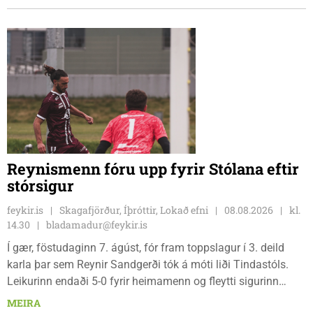
Reynismenn fóru upp fyrir Stólana eftir
stórsigur
feykir.is
Skagafjörður, Íþróttir, Lokað efni
08.08.2026
kl.
14.30
bladamadur@feykir.is
Í gær, föstudaginn 7. ágúst, fór fram toppslagur í 3. deild
karla þar sem Reynir Sandgerði tók á móti liði Tindastóls.
Leikurinn endaði 5-0 fyrir heimamenn og fleytti sigurinn
Reynismönnum á topp deildarinnar en Stólunum í annað
MEIRA