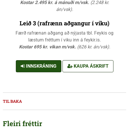
Kostar 2.495 kr. á mánuði m/vsk.
(2.248 kr.
án/vsk).
Leið 3 (rafrænn aðgangur í viku)
Færð rafrænan aðgang að nýjasta tbl. Feykis og
læstum fréttum í viku inn á feykir.is.
Kostar 695 kr. vikan m/vsk.
(626 kr. án/vsk).
INNSKRÁNING
KAUPA ÁSKRIFT
TIL BAKA
Fleiri fréttir