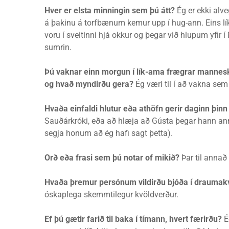
Hver er elsta minningin sem þú átt?
Ég er ekki alve
á þakinu á torfbænum kemur upp í hug-ann. Eins l
voru í sveitinni hjá okkur og þegar við hlupum yfir
sumrin.
Þú vaknar einn morgun í lík-ama frægrar manneskju
og hvað myndirðu gera?
Ég væri til í að vakna se
Hvaða einfaldi hlutur eða athöfn gerir daginn þinn 
Sauðárkróki, eða að hlæja að Gústa þegar hann an
segja honum að ég hafi sagt þetta).
Orð eða frasi sem þú notar of mikið?
Þar til annað 
Hvaða þremur persónum vildirðu bjóða í draumak
óskaplega skemmtilegur kvöldverður.
Ef þú gætir farið til baka í tímann, hvert færirðu?
É