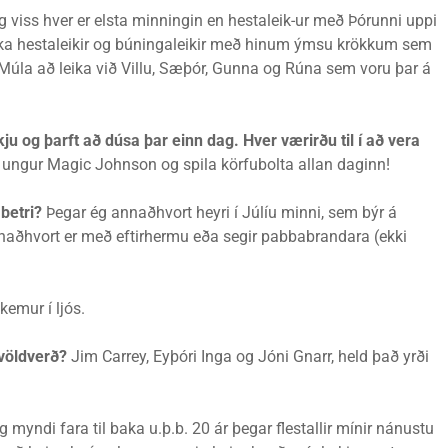
g viss hver er elsta minningin en hestaleik-ur með Þórunni uppi
íka hestaleikir og búningaleikir með hinum ýmsu krökkum sem
 í Múla að leika við Villu, Sæþór, Gunna og Rúna sem voru þar á
 og þarft að dúsa þar einn dag. Hver værirðu til í að vera
m ungur Magic Johnson og spila körfubolta allan daginn!
betri?
Þegar ég annaðhvort heyri í Júlíu minni, sem býr á
naðhvort er með eftirhermu eða segir pabbabrandara (ekki
kemur í ljós.
völdverð?
Jim Carrey, Eyþóri Inga og Jóni Gnarr, held það yrði
g myndi fara til baka u.þ.b. 20 ár þegar flestallir mínir nánustu