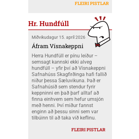
létu sig ekki vanta þangað og fóru átta
Mobeck kl. 15:00. Auk þess verður boðið
FLEIRI PISTLAR
peningum. Væri ekki nær að nota þá
skátar úr okkar félagi á mótið ásamt
upp á þátttökugjörninginn
fjármuni hér innanlands?
tveimur farastjórum þeim Hildi og Emil.
JÖKLAMJÓLK; krydd í straumi eftir
Við áttum einnig fólk í fjölskyldubúðum,
Borghildi Óskarsdóttur, Ósk
Hr. Hundfúll
fengum aukahendur til að aðstoða í
Vilhjálmsdóttur og Huldu Ragnhildi
"matartjaldinu" og síðan komu margir úr
Hjálmarsdóttur, kl.16:00.
Miðvikudagur 15. apríl 2026
félaginu okkar í heimsókn til okkar á
opna deginum. Landsmót skáta er
Áfram Vísnakeppni
stærsti viðburður skátahreyfingarinnar
Herra Hundfúll er pínu leiður –
og voru að þessu sinni um 1100
semsagt kannski ekki alveg
þátttakendur frá fjöldamörgum þjóðum
hundfúll – yfir því að Vísnakeppni
en flestir af erlendu skátunum komu frá
Safnahúss Skagfirðinga hafi fallið
Kanada eða um 400 skátar.
niður þessa Sæluvikuna. Það er
Safnahúsið sem stendur fyrir
keppninni en það þarf alltaf að
finna einhvern sem hefur umsjón
með henni. Því miður fannst
enginn að þessu sinni sem var
tilbúinn til að taka við keflinu.
FLEIRI PISTLAR