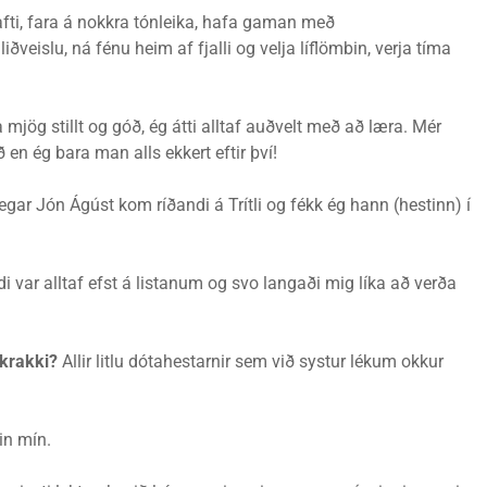
afti, fara á nokkra tónleika, hafa gaman með
eislu, ná fénu heim af fjalli og velja líflömbin, verja tíma
mjög stillt og góð, ég átti alltaf auðvelt með að læra. Mér
ð en ég bara man alls ekkert eftir því!
gar Jón Ágúst kom ríðandi á Trítli og fékk ég hann (hestinn) í
 var alltaf efst á listanum og svo langaði mig líka að verða
 krakki?
Allir litlu dótahestarnir sem við systur lékum okkur
n mín.