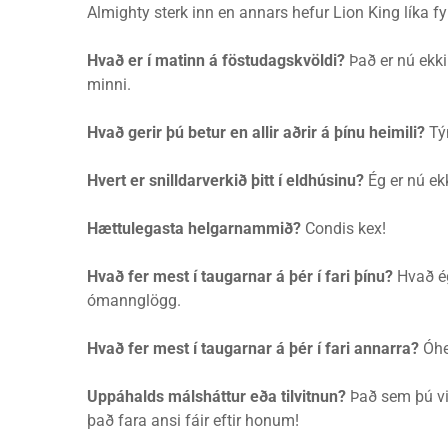
Almighty sterk inn en annars hefur Lion King líka fylg
Hvað er í matinn á föstudagskvöldi?
Það er nú ekki
minni.
Hvað gerir þú betur en allir aðrir á þínu heimili?
Tý
Hvert er snilldarverkið þitt í eldhúsinu?
Ég er nú ekk
Hættulegasta helgarnammið?
Condis kex!
Hvað fer mest í taugarnar á þér í fari þínu?
Hvað ég 
ómannglögg.
Hvað fer mest í taugarnar á þér í fari annarra?
Óhe
Uppáhalds málsháttur eða tilvitnun?
Það sem þú vil
það fara ansi fáir eftir honum!