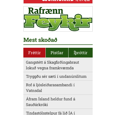
Mest skoðað
Fréttir
Pistlar
Íþróttir
Gangstétt á Skagfirðingabraut
lokuð vegna framkvæmda
Tryggðu sér sæti í undanúrslitum
Rof á ljósleiðarasambandi í
Vatnsdal
Áfram Ísland heldur fund á
Sauðárkróki
Tindastólsstelpur fá lið ÍA í