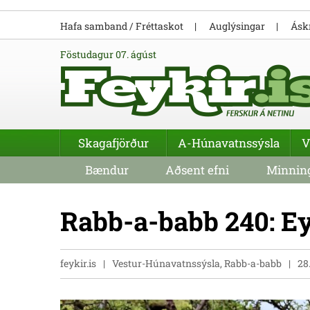
Hafa samband / Fréttaskot
Auglýsingar
Áskr
föstudagur 07. ágúst
Skagafjörður
A-Húnavatnssýsla
V
Bændur
Aðsent efni
Minning
Rabb-a-babb 240: E
feykir.is
Vestur-Húnavatnssýsla, Rabb-a-babb
28