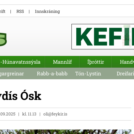
ift
RSS
Innskráning
-Húnavatnssýsla
Mannlíf
Íþróttir
Hand
argreinar
Rabb-a-babb
Tón-Lystin
Dreifar
ydís Ósk
.09.2025
kl. 11.13
oli@feykir.is