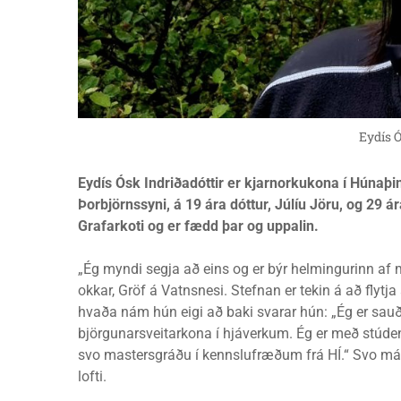
Eydís 
Eydís Ósk Indriðadóttir er kjarnorkukona í Húnaþi
Þorbjörnssyni, á 19 ára dóttur, Júlíu Jöru, og 29 á
Grafarkoti og er fædd þar og uppalin.
„Ég myndi segja að eins og er býr helmingurinn 
okkar, Gröf á Vatnsnesi. Stefnan er tekin á að flytj
hvaða nám hún eigi að baki svarar hún: „Ég er sauð
björgunarsveitarkona í hjáverkum. Ég er með stúde
svo mastersgráðu í kennslufræðum frá HÍ.“ Svo má
lofti.