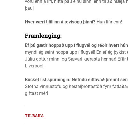
voru enn á lífi, hitta þau einu sinni enn til að hl
þau!
Hver væri titillinn á ævisögu þinni?
Hún lifir enn!
Framlenging:
Ef þú gætir hoppað upp í flugvél og réðir hvert hún 
myndi ég seint hoppa upp í flugvél! En ef ég þykis
Júlíu dóttur minni og Sævari kærasta hennar! Eftir
Liverpool.
Bucket list spurningin
: Nefndu eitthvað þrennt sem
Stofna vinnustofu og hestaíþróttastöð fyrir fatlaða/ö
giftast mér!
TIL BAKA