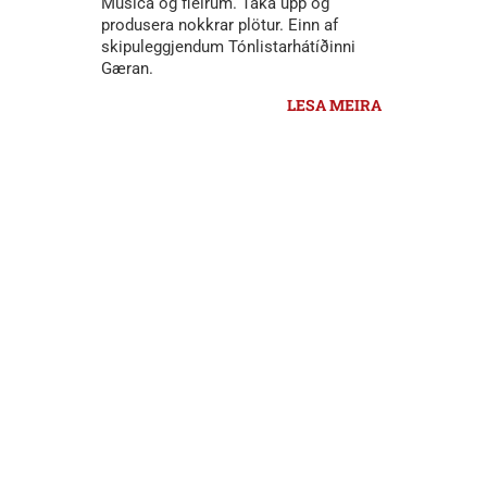
Musica og fleirum. Taka upp og
produsera nokkrar plötur. Einn af
skipuleggjendum Tónlistarhátíðinni
Gæran.
LESA MEIRA