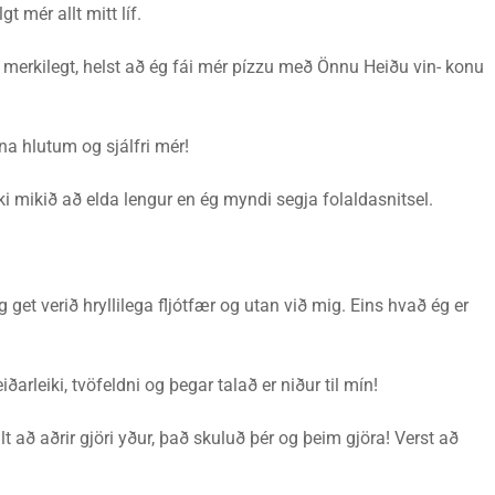
t mér allt mitt líf.
 merkilegt, helst að ég fái mér pízzu með Önnu Heiðu vin- konu
na hlutum og sjálfri mér!
i mikið að elda lengur en ég myndi segja folaldasnitsel.
get verið hryllilega fljótfær og utan við mig. Eins hvað ég er
iðarleiki, tvöfeldni og þegar talað er niður til mín!
t að aðrir gjöri yður, það skuluð þér og þeim gjöra! Verst að