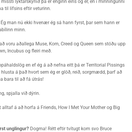
issti lyktarskynið þá er enginn eins og er, en í minningunni
til lífsins eftir veturinn.
Ég man nú ekki hvenær ég sá hann fyrst, þar sem hann er
abílinn minn.
að voru aðallega Muse, Korn, Creed og Queen sem stóðu upp
n, Incubus og fleiri með.
áhaldslög en ef ég á að nefna eitt þá er Territorial Pissings
g hlusta á það hvort sem ég er glöð, reið, sorgmædd, þarf að
 bara til að fá útrás!
g, spjalla við dýrin.
t alltaf á að horfa á Friends, How I Met Your Mother og Big
rst unglingur?
Dogma! Rétt eftir tvítugt kom svo Bruce