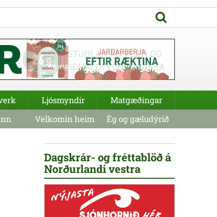
verk
Ljósmyndir
Matgæðingar
inn
Velkomin heim
Ég og gæludýrið
Dagskrár- og fréttablöð á
Norðurlandi vestra