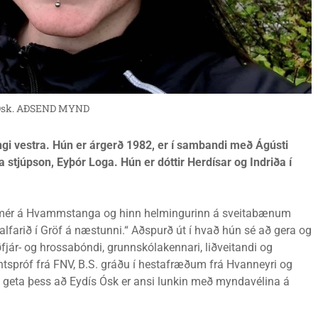
Ósk. AÐSEND MYND
ngi vestra. Hún er árgerð 1982, er í sambandi með Ágústi
ra stjúpson, Eyþór Loga. Hún er dóttir Herdísar og Indriða í
af mér á Hvammstanga og hinn helmingurinn á sveitabænum
a alfarið í Gröf á næstunni.“ Aðspurð út í hvað hún sé að gera og
fjár- og hrossabóndi, grunnskólakennari, liðveitandi og
ntspróf frá FNV, B.S. gráðu í hestafræðum frá Hvanneyri og
 geta þess að Eydís Ósk er ansi lunkin með myndavélina á