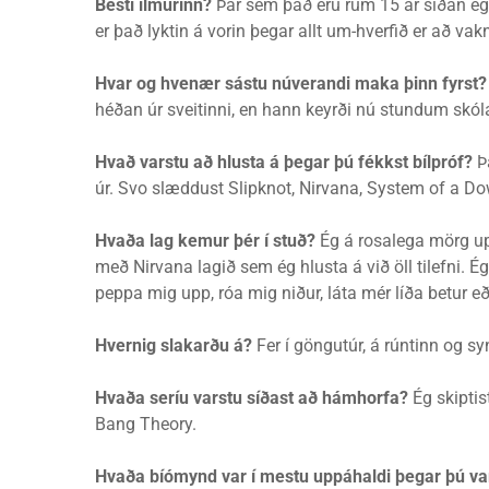
Besti ilmurinn?
Þar sem það eru rúm 15 ár síðan ég m
er það lyktin á vorin þegar allt um-hverfið er að vakna 
Hvar og hvenær sástu núverandi maka þinn fyrst?
héðan úr sveitinni, en hann keyrði nú stundum skól
Hvað varstu að hlusta á þegar þú fékkst bílpróf?
Þ
úr. Svo slæddust Slipknot, Nirvana, System of a Dow
Hvaða lag kemur þér í stuð?
Ég á rosalega mörg upp
með Nirvana lagið sem ég hlusta á við öll tilefni. É
peppa mig upp, róa mig niður, láta mér líða betur eða
Hvernig slakarðu á?
Fer í göngutúr, á rúntinn og syn
Hvaða seríu varstu síðast að hámhorfa?
Ég skiptis
Bang Theory.
Hvaða bíómynd var í mestu uppáhaldi þegar þú va