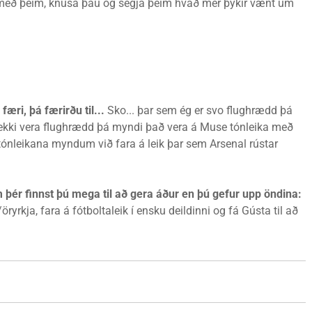
æja með þeim, knúsa þau og segja þeim hvað mér þykir vænt um
færi, þá færirðu til...
Sko... þar sem ég er svo flughrædd þá
t ekki vera flughrædd þá myndi það vera á Muse tónleika með
 tónleikana myndum við fara á leik þar sem Arsenal rústar
 þér finnst þú mega til að gera áður en þú gefur upp öndina:
ryrkja, fara á fótboltaleik í ensku deildinni og fá Gústa til að