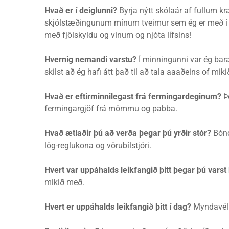
Hvað er í deiglunni?
Byrja nýtt skólaár af fullum kr
skjólstæðingunum mínum tveimur sem ég er með í liðv
með fjölskyldu og vinum og njóta lífsins!
Hvernig nemandi varstu?
Í minningunni var ég bara 
skilst að ég hafi átt það til að tala aaaðeins of miki
Hvað er eftirminnilegast frá fermingardeginum?
Þe
fermingargjöf frá mömmu og pabba.
Hvað ætlaðir þú að verða þegar þú yrðir stór?
Bóndi
lög-reglukona og vörubílstjóri.
Hvert var uppáhalds leikfangið þitt þegar þú varst
mikið með.
Hvert er uppáhalds leikfangið þitt í dag?
Myndavéli