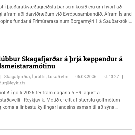
ist í þjóðaratkvæðagreiðslu þar sem kosið eru um hvort að
gi áfram aðildarviðræðum við Evrópusambandið. Áfram Ísland
l opins fundar á Frímúrarasalnum Borgarmýri 1 á Sauðarkróki,
ginn 8. ágúst kl. 17:30. Fundurinn er öllum opinn en skráning
ynleg.
lúbbur Skagafjarðar á þrjá keppendur á
dsmeistaramótinu
Skagafjörður, Íþróttir, Lokað efni
06.08.2026
kl. 13.27
ur@feykir.is
ótið í golfi 2026 fer fram dagana 6.–9. ágúst á
staðavelli í Reykjavík. Mótið er eitt af stærstu golfmótum
g koma allir bestu kylfingar landsins saman til að sýna
 sína. Golfklúbbur Skagafjarðar sendir þrjár stelpur til leiks í
Önnu Karen Hjartardóttir, Dagbjörtu Sísí Einarsdóttur, sem er
r klúbbmeistari GSS, og Unu Karen Guðmundsdóttur.