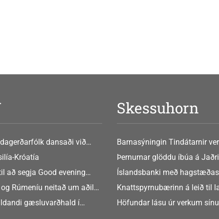
V
Skessuhorn
dagerðarfólk dansaði við
Barnasýningin Tindátarnir ver
Bókasafni Akraness í dag ? tó
ilía-Króatía
Þernurnar glöddu íbúa á Jaðri
eftir Soffíu Björg
til að segja Good evening
Íslandsbanki með hagstæðas
tilboðið
 og Rúmeníu neitað um aðild
Knattspyrnubærinn á leið til 
ngen
ldandi gæsluvarðhald í
Höfundar lásu úr verkum sín
rkamáli