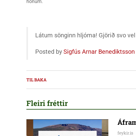
honum.
Látum sönginn hljóma! Gjörið svo vel
Posted by
Sigfús Arnar Benediktsson
TIL BAKA
Fleiri fréttir
Áfram
feykir.is