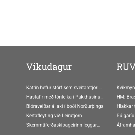
Vikudagur
RU
Katrín hefur störf sem sveitarstjóri
Kvikmyn
Þingeyjarsveitar
GusGus
Hástafir með tónleika í Pakkhúsinu
HM: Bras
Hafnarstræti 19
Blóraveiðar á laxi í boði Norðurþings
Hlakkar 
Europe
Kertafleyting við Leirutjörn
Búlgaríu
að Sche
Skemmtiferðaskipageirinn leggur
Áframha
áherslu á aukið samstarf við íslensk
hryðjuve