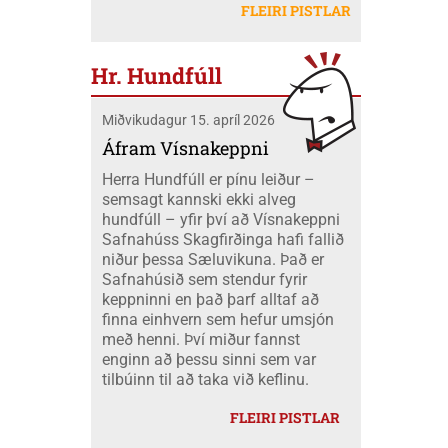
létu sig ekki vanta þangað og fóru átta
Mobeck kl. 15:00. Auk þess verður boðið
FLEIRI PISTLAR
peningum. Væri ekki nær að nota þá
skátar úr okkar félagi á mótið ásamt
upp á þátttökugjörninginn
fjármuni hér innanlands?
tveimur farastjórum þeim Hildi og Emil.
JÖKLAMJÓLK; krydd í straumi eftir
Við áttum einnig fólk í fjölskyldubúðum,
Borghildi Óskarsdóttur, Ósk
Hr. Hundfúll
fengum aukahendur til að aðstoða í
Vilhjálmsdóttur og Huldu Ragnhildi
"matartjaldinu" og síðan komu margir úr
Hjálmarsdóttur, kl.16:00.
Miðvikudagur 15. apríl 2026
félaginu okkar í heimsókn til okkar á
opna deginum. Landsmót skáta er
Áfram Vísnakeppni
stærsti viðburður skátahreyfingarinnar
Herra Hundfúll er pínu leiður –
og voru að þessu sinni um 1100
semsagt kannski ekki alveg
þátttakendur frá fjöldamörgum þjóðum
hundfúll – yfir því að Vísnakeppni
en flestir af erlendu skátunum komu frá
Safnahúss Skagfirðinga hafi fallið
Kanada eða um 400 skátar.
niður þessa Sæluvikuna. Það er
Safnahúsið sem stendur fyrir
keppninni en það þarf alltaf að
finna einhvern sem hefur umsjón
með henni. Því miður fannst
enginn að þessu sinni sem var
tilbúinn til að taka við keflinu.
FLEIRI PISTLAR