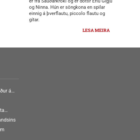
er frá Sauðárkróki og er dóttir Erlu Gígju
og Ninna. Hún er söngkona en spilar
einnig á þverflautu, piccolo flautu og
gítar.
LESA MEIRA
ður á
nlist
ta
landsins
um