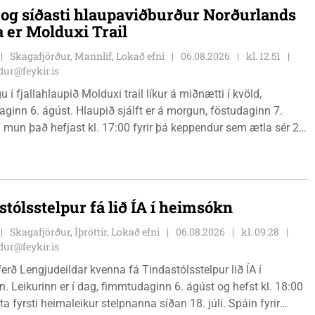
i og síðasti hlaupaviðburður Norðurlands
a er Molduxi Trail
Skagafjörður, Mannlíf, Lokað efni
06.08.2026
kl. 12.51
ur@feykir.is
 í fjallahlaupið Molduxi trail líkur á miðnætti í kvöld,
ginn 6. ágúst. Hlaupið sjálft er á morgun, föstudaginn 7.
 mun það hefjast kl. 17:00 fyrir þá keppendur sem ætla sér 20
. 18:00 fyrir 12 km hlauparana. Rásmarkið er fyrir aftan
t fjölbrautaskólans en þar er líka komið í mark þannig
 og aðrir gestir eru hvött til þess að kíkja við og styðja
ana áfram.
stólsstelpur fá lið ÍA í heimsókn
Skagafjörður, Íþróttir, Lokað efni
06.08.2026
kl. 09.28
ur@feykir.is
ferð Lengjudeildar kvenna fá Tindastólsstelpur lið ÍA í
. Leikurinn er í dag, fimmtudaginn 6. ágúst og hefst kl. 18:00
ta fyrsti heimaleikur stelpnanna síðan 18. júlí. Spáin fyrir