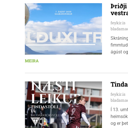
Þriðj
vestr
feykir.is
bladamad
Skráningu
fimmtuda
ágúst og
km em kl
MEIRA
heimavis
bæjarbúar
hlaupar
Tinda
feykir.is
bladamad
Í 13. um
heimsókn
og er þet