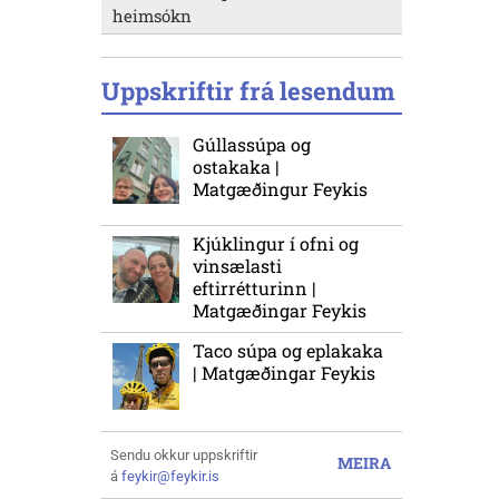
heimsókn
Uppskriftir frá lesendum
Gúllassúpa og
ostakaka |
Matgæðingur Feykis
Kjúklingur í ofni og
vinsælasti
eftirrétturinn |
Matgæðingar Feykis
Taco súpa og eplakaka
| Matgæðingar Feykis
Sendu okkur uppskriftir
MEIRA
á
feykir@feykir.is