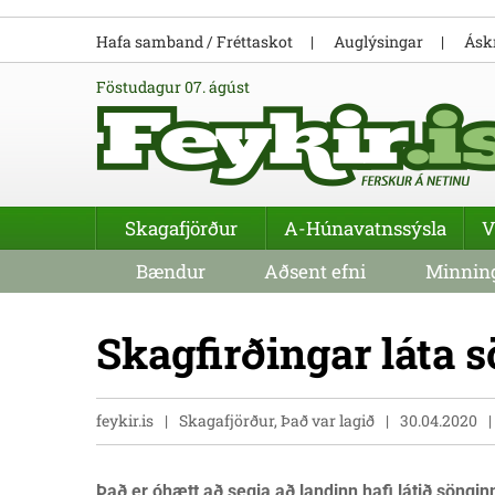
Hafa samband / Fréttaskot
Auglýsingar
Áskr
föstudagur 07. ágúst
Skagafjörður
A-Húnavatnssýsla
V
Bændur
Aðsent efni
Minning
Skagfirðingar láta 
feykir.is
Skagafjörður, Það var lagið
30.04.2020
Það er óhætt að segja að landinn hafi látið söngin