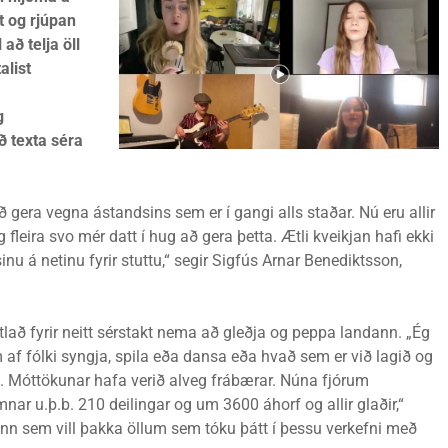
t og rjúpan
að telja öll
alist
g
ð texta séra
gera vegna ástandsins sem er í gangi alls staðar. Nú eru allir
leira svo mér datt í hug að gera þetta. Ætli kveikjan hafi ekki
nu á netinu fyrir stuttu,“ segir Sigfús Arnar Benediktsson,
lað fyrir neitt sérstakt nema að gleðja og peppa landann. „Ég
af fólki syngja, spila eða dansa eða hvað sem er við lagið og
 Móttökunar hafa verið alveg frábærar. Núna fjórum
ar u.þ.b. 210 deilingar og um 3600 áhorf og allir glaðir,“
nn sem vill þakka öllum sem tóku þátt í þessu verkefni með