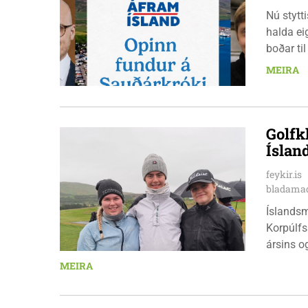
Nú stytt
halda ei
boðar ti
laugarda
MEIRA
er nauðs
Golfk
Íslan
feykir.is
bladamad
Íslandsm
Korpúlfs
ársins o
hæfileika
MEIRA
ár: þær 
nýkrýndu