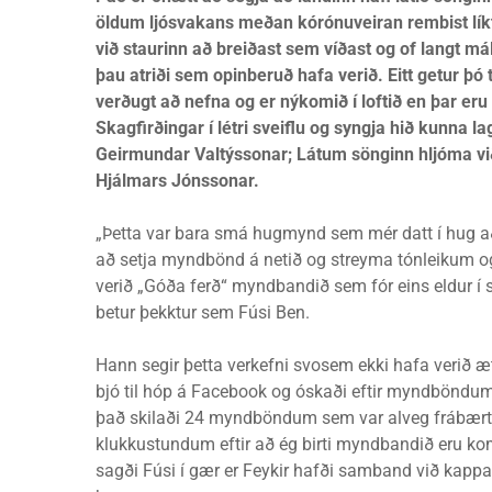
öldum ljósvakans meðan kórónuveiran rembist lík
við staurinn að breiðast sem víðast og of langt mál 
þau atriði sem opinberuð hafa verið. Eitt getur þó t
verðugt að nefna og er nýkomið í loftið en þar eru
Skagfirðingar í létri sveiflu og syngja hið kunna la
Geirmundar Valtýssonar; Látum sönginn hljóma vi
Hjálmars Jónssonar.
„Þetta var bara smá hugmynd sem mér datt í hug að 
að setja myndbönd á netið og streyma tónleikum og f
verið „Góða ferð“ myndbandið sem fór eins eldur í si
betur þekktur sem Fúsi Ben.
Hann segir þetta verkefni svosem ekki hafa verið æt
bjó til hóp á Facebook og óskaði eftir myndböndum 
það skilaði 24 myndböndum sem var alveg frábært.
klukkustundum eftir að ég birti myndbandið eru komn
sagði Fúsi í gær er Feykir hafði samband við kappa