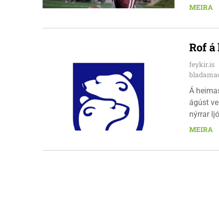
leikinn e
MEIRA
að gera a
Rof á
feykir.is
bladamad
Á heima
ágúst ve
nýrrar l
fimmtuda
MEIRA