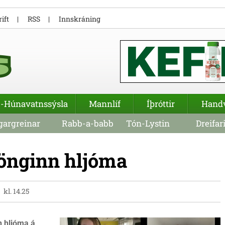
ift
RSS
Innskráning
-Húnavatnssýsla
Mannlíf
Íþróttir
Hand
argreinar
Rabb-a-babb
Tón-Lystin
Dreifar
sönginn hljóma
kl. 14.25
n hljóma á