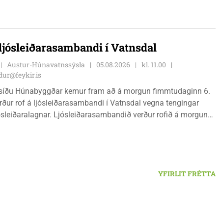
r fín, lítil háttar rigning og tíu gráðu hiti, þannig að það er um
ð klæða sig eftir veðri og skella sér á völlinn.
 ljósleiðarasambandi í Vatnsdal
Austur-Húnavatnssýsla
05.08.2026
kl. 11.00
ur@feykir.is
síðu Húnabyggðar kemur fram að á morgun fimmtudaginn 6.
rður rof á ljósleiðarasambandi í Vatnsdal vegna tengingar
jósleiðaralagnar. Ljósleiðarasambandið verður rofið á morgun
g klukkan 9:00 í vestanverðum Vatnsdal.
YFIRLIT FRÉTTA