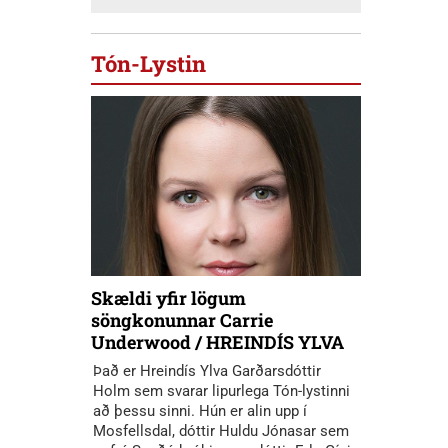
Tón-Lystin
Skældi yfir lögum
söngkonunnar Carrie
Underwood / HREINDÍS YLVA
Það er Hreindís Ylva Garðarsdóttir
Holm sem svarar lipurlega Tón-lystinni
að þessu sinni. Hún er alin upp í
Mosfellsdal, dóttir Huldu Jónasar sem