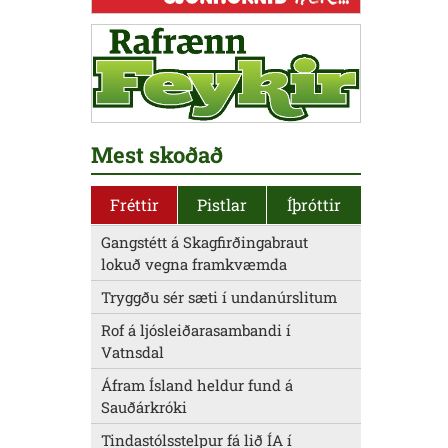
Mest skoðað
Fréttir
Pistlar
Íþróttir
Gangstétt á Skagfirðingabraut
lokuð vegna framkvæmda
Tryggðu sér sæti í undanúrslitum
Rof á ljósleiðarasambandi í
Vatnsdal
Áfram Ísland heldur fund á
Sauðárkróki
Tindastólsstelpur fá lið ÍA í