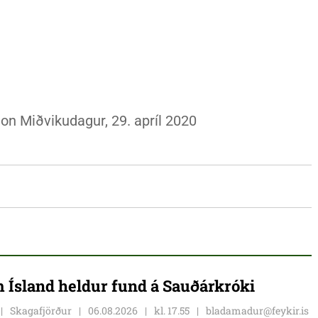
on Miðvikudagur, 29. apríl 2020
 Ísland heldur fund á Sauðárkróki
Skagafjörður
06.08.2026
kl. 17.55
bladamadur@feykir.is