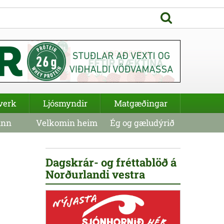
verk
Ljósmyndir
Matgæðingar
inn
Velkomin heim
Ég og gæludýrið
Dagskrár- og fréttablöð á
Norðurlandi vestra