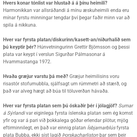
Hvers konar tónlist var hlustað á á þínu heimili?
Harmonikkan var allsráðandi á mínu æskuheimili enda eru
mínar fyrstu minningar tengdar því þegar faðir minn var að
spila á nikkuna.
Hver var fyrsta platan/diskurinn/kasett-an/niðurhalið sem
þú keyptir þér?
Húnvetningurinn Grettir Björnsson og þessi
plata var keypt í verslun Sigurðar Pálmasonar á
Hvammastanga 1972.
Hvaða græjur varstu þá með?
Græjur heimilisins voru
risastór stofumubbla, sjálfsagt um rúmmetri að stærð, og
það var alveg hægt að búa til töluverðan hávaða.
Hver var fyrsta platan sem þú óskaðir þér í jólagjöf?
Sumar
á Sýrlandi
var eiginlega fyrsta íslenska platan sem ég komst
yfir og var á pari við þokkalega góðar erlendar plötur, mjög
eftirminnilegt, en það var einnig platan
Ísbjarnarblús
fyrsta
plata Bubba, ekki síst lagið
Þorskacharliston
þar sem þeir