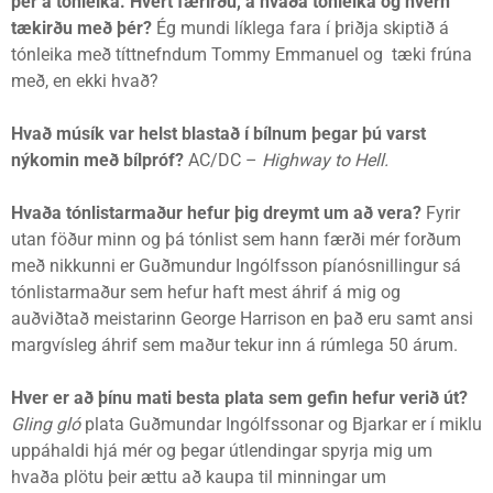
þér á tónleika. Hvert færirðu, á hvaða tónleika og hvern
tækirðu með þér?
Ég mundi líklega fara í þriðja skiptið á
tónleika með títtnefndum Tommy Emmanuel og tæki frúna
með, en ekki hvað?
Hvað músík var helst blastað í bílnum þegar þú varst
nýkomin með bílpróf?
AC/DC –
Highway to Hell.
Hvaða tónlistarmaður hefur þig dreymt um að vera?
Fyrir
utan föður minn og þá tónlist sem hann færði mér forðum
með nikkunni er Guðmundur Ingólfsson píanósnillingur sá
tónlistarmaður sem hefur haft mest áhrif á mig og
auðviðtað meistarinn George Harrison en það eru samt ansi
margvísleg áhrif sem maður tekur inn á rúmlega 50 árum.
Hver er að þínu mati besta plata sem gefin hefur verið út?
Gling gló
plata Guðmundar Ingólfssonar og Bjarkar er í miklu
uppáhaldi hjá mér og þegar útlendingar spyrja mig um
hvaða plötu þeir ættu að kaupa til minningar um