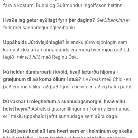
fara á kostum, Bubbi og Guðmundur Ingólfsson heitinn.
Hvaða lag getur eyðilagt fyrir þér daginn?
Gleðibankinn
er
fyrir mér sannarlegur ógleðibanki
Uppáhalds Júróvisjónlagið?
Íslensku júróvisjónlögin sem
komust ekki áfram innanlands eru mörg hver mjög góð t.d.
lagið
Þér við hlið
með Regínu Ósk.
Þú heldur dúndurpartí í kvöld, hvað læturðu hljóma í
græjunum til að koma öllum í stuð?
Le Freak
með Chic - en
það eru meiri líkur að það frjósi í helvíti en að ég haldi party.
Þú vaknar í rólegheitum á sunnudagsmorgni, hvað viltu
helst heyra?
Ástralski gítarsnillingurinn Tommy Emmanuel
er í miklu uppáhaldi jafnt sunnudaga sem aðra daga.
Þú átt þess kost að fara hvert sem er í heiminum og skella