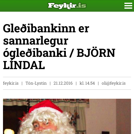
Gleðibankinn er
sannarlegur
ógleðibanki / BJÖRN
LÍNDAL
feykir.is
Tón-Lystin
21.12.2016
kl. 14.54
oli@feykir.is