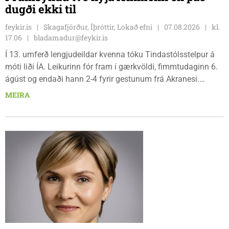
dugði ekki til
feykir.is
Skagafjörður, Íþróttir, Lokað efni
07.08.2026
kl.
17.06
bladamadur@feykir.is
Í 13. umferð lengjudeildar kvenna tóku Tindastólsstelpur á
móti liði ÍA. Leikurinn fór fram í gærkvöldi, fimmtudaginn 6.
ágúst og endaði hann 2-4 fyrir gestunum frá Akranesi.
Tindastólsliðið frumsýndi tvo nýja leikmenn en þær dönsku
MEIRA
Cecilie Lillesoe Esbak Pedersen og Sandra Pedersen eru
tvíburar.