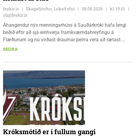
feykir.is
Skagafjörður, Lokað efni
08.08.2026
kl. 19.01
oli@feykir.is
Áhangendur nýs menningarhúss á Sauðárkróki hafa lengi
beðið eftir að sjá einhverja framkvæmdahreyfingu á
Flæðunum og nú virðast draumar þeirra vera að rætast.
Þórður Hansen mætti með tæki og tól og hóf
MEIRA
jarðvegsframkvæmdir vegna menningarhúss nú fyrir helgina
og sagði Magnús Barðdal sveitarstjóri það vera virkilega
ánægjulegt að sjá að loksins sé farið að vinna á svæðinu,
þegar Feykir spurði hann út í málið.
Króksmótið er í fullum gangi