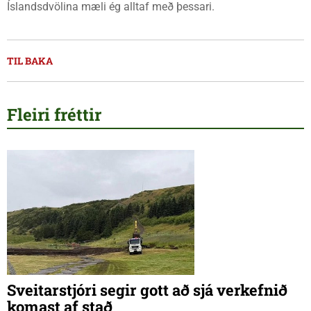
Íslandsdvölina mæli ég alltaf með þessari.
TIL BAKA
Fleiri fréttir
Sveitarstjóri segir gott að sjá verkefnið
komast af stað