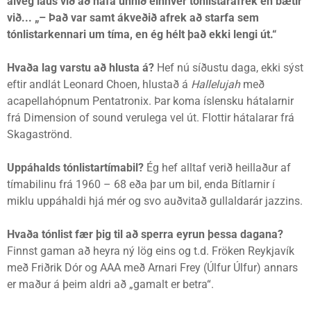
alveg laus vi
ð að hafa unnið
ein
hver tónlistarafrek en bætir
við
...
„–
Þ
a
ð
var samt ákve
ðið afrek að
starfa sem
tónlistarkennari um tíma, en ég hélt
það
ekki lengi út.“
Hvaða lag varstu að hlusta á?
Hef nú síðustu daga, ekki sýst
eftir andlát Leonard Choen, hlustað á
Hallelujah
með
acapellahópnum Pentatronix. Þar koma íslensku hátalarnir
frá Dimension of sound verulega vel út. Flottir hátalarar frá
Skagaströnd.
Uppáhalds tónlistartímabil?
Ég hef alltaf verið heillaður af
tímabilinu frá 1960 – 68 eða þar um bil, enda Bítlarnir í
miklu uppáhaldi hjá mér og svo auðvitað gullaldarár jazzins.
Hvaða tónlist fær þig til að sperra eyrun þessa dagana?
Finnst gaman að heyra ný lög eins og t.d. Fröken Reykjavík
með Friðrik Dór og AAA með Arnari Frey (Úlfur Úlfur) annars
er maður á þeim aldri að „gamalt er betra“.