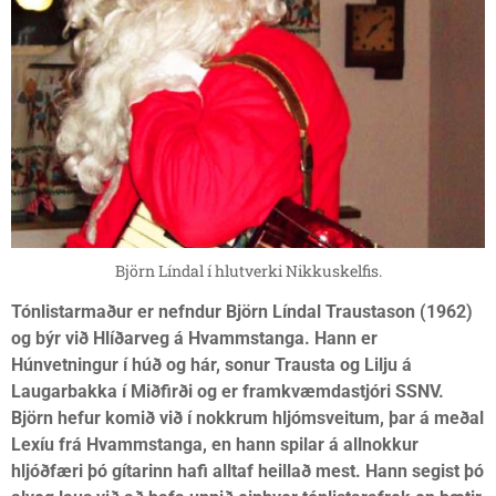
Björn Líndal í hlutverki Nikkuskelfis.
Tónlistarma
ð
ur er nefndur Björn Líndal Traustason (1962)
og b
ýr við Hlíð
arveg á Hvammstanga. Hann er
Húnvetningur í hú
ð
og hár, sonur Trau
sta og Lilju á
Laugarbakka í Miðfirði
og er framkvæmdastjóri SSNV.
Björn hefur komi
ð við
í nokkrum hljómsveitum,
þ
ar á me
ð
al
Lexíu frá Hvammstanga,
en hann spilar á allnokkur
hljóð
færi
þ
ó gítarinn hafi alltaf heilla
ð
mest. Hann segist
þó