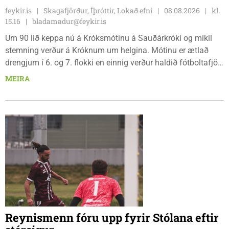
feykir.is
Skagafjörður, Íþróttir, Lokað efni
08.08.2026
kl.
15.16
bladamadur@feykir.is
Um 90 lið keppa nú á Króksmótinu á Sauðárkróki og mikil
stemning verður á Króknum um helgina. Mótinu er ætlað
drengjum í 6. og 7. flokki en einnig verður haldið fótboltafjör
fyrir yngri systkini. Mótið hófst í gær, föstudaginn 7. ágúst
MEIRA
og því lýkur á morgun, sunnudaginn 9. ágúst.
Reynismenn fóru upp fyrir Stólana eftir