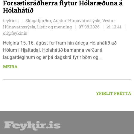
Forsætisráðherra flytur Hólaræðuna á
Hólahátíð
feykir.is
Skagafjörður, Austur-Húnavatnssýsla, Vestur-
Húnavatnssýsla, Listir og menning
07.08.2026
kl. 13.41
oli@feykir.is
Helgina 15.-16. ágúst fer fram hin árlega Hólahátíð að
Hólum í Hjaltadal. Hólahátíð barnanna verður á
laugardeginum og er þá dagskrá fyrir börn og
fjölskyldur.Lydía Einarsdóttir svæðisstjóri æskulýðsmála og
MEIRA
Karl Lúðvíksson íþróttakennari sjá um dagskrána.
YFIRLIT FRÉTTA