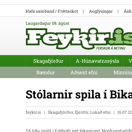
Hafa samband / Fréttaskot
Auglýsingar
Áskr
laugardagur 08. ágúst
Skagafjörður
A-Húnavatnssýsla
V
Bændur
Aðsent efni
Minning
Stólarnir spila í Bi
feykir.is
Skagafjörður, Íþróttir, Lokað efni
16.07.2
16 liða úrslit í Fótbolti.net bikarnum! Norð-vesturlið