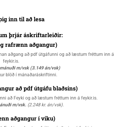
ig inn til að lesa
um þrjár áskriftarleiðir:
 og rafrænn aðgangur)
rænan aðgang að pdf útgáfunni og að læstum fréttum inn á
feykir.is.
á mánuði m/vsk (3.149 án/vsk)
gur blöð í mánaðaráskriftinni.
ngur að pdf útgáfu blaðsins)
i að Feyki og að læstum fréttum inn á feykir.is.
mánuði m/vsk.
(2.248 kr. án/vsk).
ænn aðgangur í viku)