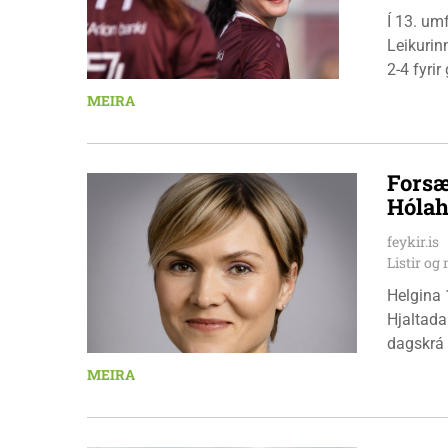
Í 13. um
Leikurin
2-4 fyri
leikmenn
MEIRA
Pedersen
Forsæ
Hólah
feykir.is
Listir o
Helgina 
Hjaltada
dagskrá 
æskulýðs
MEIRA