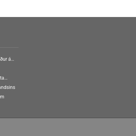
ður á
nlist
ta
landsins
um