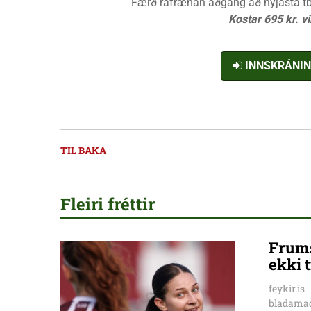
Færð rafrænan aðgang að nýjasta tbl.
Kostar 695 kr. v
INNSKRÁNI
TIL BAKA
Fleiri fréttir
Frums
ekki t
feykir.is
bladamad