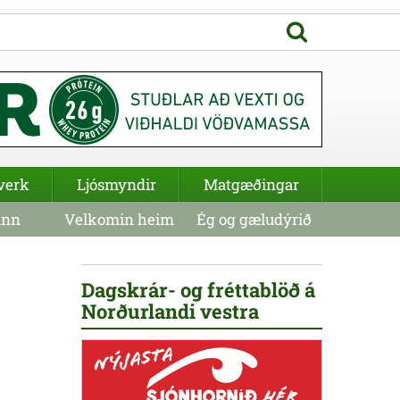
verk
Ljósmyndir
Matgæðingar
inn
Velkomin heim
Ég og gæludýrið
Dagskrár- og fréttablöð á
Norðurlandi vestra