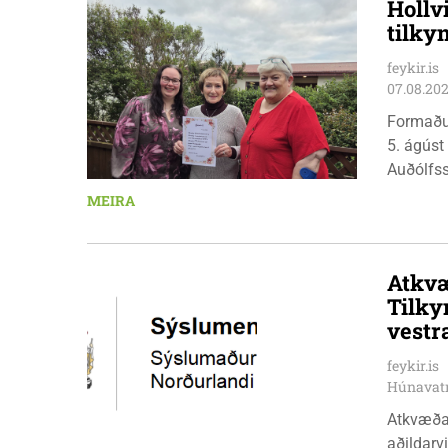
Hollv
tilky
feykir.is
07.08.20
Formaðu
5. ágúst
Auðólfs
á Auðkú
MEIRA
Sigurlau
höggbylg
Atkvæ
Tilky
vestr
feykir.is
Húnavat
Atkvæða
aðildarviðræður v