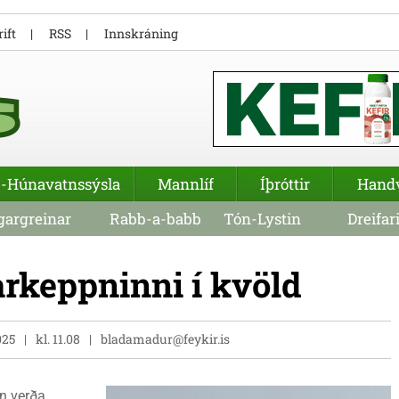
ift
RSS
Innskráning
-Húnavatnssýsla
Mannlíf
Íþróttir
Hand
argreinar
Rabb-a-babb
Tón-Lystin
Dreifar
karkeppninni í kvöld
025
kl. 11.08
bladamadur@feykir.is
in verða