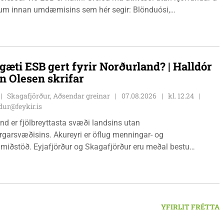
m innan umdæmisins sem hér segir: Blönduósi,
fstofu, Hnjúkabyggð 33, Blönduósi, virka daga, kl. 09:00 -
auðárkróki, sýsluskrifstofu, Suðurgötu 1, Sauðárkróki, virka
. 09:00 - 15:00. Hvammstanga, ráðhúsi Húnaþings vestra að
angabraut 5, Hvammstanga, mánudaga - fimmtudaga kl.
gæti ESB gert fyrir Norðurland? | Halldór
14:00 og föstudaga kl. 10:00 - 12:00. Skagaströnd,
n Olesen skrifar
sluhúsi að Túnbraut 1-3, Skagaströnd, mánudaga -
ga kl. 09:00 - 12:00 og 13:00 - 15:00, frá og með
Skagafjörður, Aðsendar greinar
07.08.2026
kl. 12.24
inum 17. ágúst 2026.
ur@feykir.is
nd er fjölbreyttasta svæði landsins utan
garsvæðisins. Akureyri er öflug menningar- og
miðstöð. Eyjafjörður og Skagafjörður eru meðal bestu
ðarsvæða landsins. Dalvík, Siglufjörður og Húsavík byggja á
vegi og ferðaþjónustu. Og víða á svæðinu er verið að þróa
efni og nýsköpun.
YFIRLIT FRÉTTA