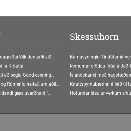
V
Skessuhorn
dagerðarfólk dansaði við
Barnasýningin Tindátarnir ver
Bókasafni Akraness í dag ? tó
ilía-Króatía
Þernurnar glöddu íbúa á Jaðri
eftir Soffíu Björg
til að segja Good evening
Íslandsbanki með hagstæðas
tilboðið
 og Rúmeníu neitað um aðild
Knattspyrnubærinn á leið til 
ngen
ldandi gæsluvarðhald í
Höfundar lásu úr verkum sín
rkamáli