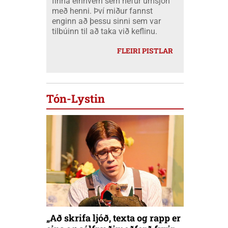
finna einhvern sem hefur umsjón
með henni. Því miður fannst
enginn að þessu sinni sem var
tilbúinn til að taka við keflinu.
FLEIRI PISTLAR
Tón-Lystin
„Að skrifa ljóð, texta og rapp er