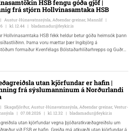
inasamtökin HSB fengu góða gjöf |
nnig frá stjórn Hollvinasamtaka HSB
Austur-Húnavatnssýsla, Aðsendar greinar, Mannlíf
26
kl. 12.44
bladamadur@feykir.is
r Hollvinasamtaka HSB fékk heldur betur góða heimsók þann
 síðastliðinn. Þarna voru mættar þær Ingibjörg á
stöðum formaður Kvenfélags Bólstaðarhlíðarhrepps og Guðrún
lu formaður Kvenfélags Svínavatnshrepps. Afhentu þær
gu Þóru gjafabréf að upphæð kr: 737.800 upp í kaup á
jutæki í aðstöðu sjúkraþjálfara.
ðagreiðsla utan kjörfundar er hafin |
nning frá sýslumanninum á Norðurlandi
a
Skagafjörður, Austur-Húnavatnssýsla, Aðsendar greinar, Vestur-
nssýsla
07.08.2026
kl. 12.32
bladamadur@feykir.is
greiðsla utan kjörfundar vegna þjóðaratkvæðagreiðslu um
ið ESB er hafin. Greiða má atkvæði utan kjörfundar á