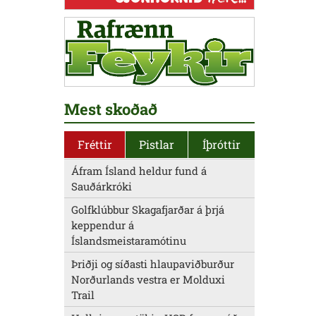
Mest skoðað
Fréttir
Pistlar
Íþróttir
Áfram Ísland heldur fund á
Sauðárkróki
Golfklúbbur Skagafjarðar á þrjá
keppendur á
Íslandsmeistaramótinu
Þriðji og síðasti hlaupaviðburður
Norðurlands vestra er Molduxi
Trail