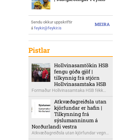
Sendu okkur uppskriftir
MEIRA
á
feykir@feykir.is
Pistlar
Hollvinasamtökin HSB
fengu góða gjöf |
tilkynnig frá stjórn
Hollvinasamtaka HSB
Formaður Hollvinasamtaka HSB fékk
heldur betur góða heimsók þann 5.
Atkvæðagreiðsla utan
ágúst síðastliðinn. Þarna voru mættar
kjörfundar er hafin |
þær Ingibjörg á Auðólfsstöðum
Tilkynning frá
formaður Kvenfélags
sýslumanninum á
Bólstaðarhlíðarhrepps og Guðrún á
Norðurlandi vestra
Auðkúlu formaður Kvenfélags
Atkvæðagreiðsla utan kjörfundar vegna
Svínavatnshrepps. Afhentu þær
þjóðaratkvæðagreiðslu um