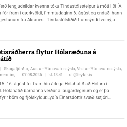
ferð lengjudeildar kvenna tóku Tindastólsstelpur á móti liði ÍA.
n fór fram í gærkvöldi, fimmtudaginn 6. ágúst og endaði hann
r gestunum frá Akranesi. Tindastólsliðið frumsýndi tvo nýja
 en þær dönsku Cecilie Lillesoe Esbak Pedersen og Sandra
 eru tvíburar.
tisráðherra flytur Hólaræðuna á
átíð
Skagafjörður, Austur-Húnavatnssýsla, Vestur-Húnavatnssýsla,
g menning
07.08.2026
kl. 13.41
oli@feykir.is
15.-16. ágúst fer fram hin árlega Hólahátíð að Hólum í
l. Hólahátíð barnanna verður á laugardeginum og er þá
fyrir börn og fjölskyldur.Lydía Einarsdóttir svæðisstjóri
mála og Karl Lúðvíksson íþróttakennari sjá um dagskrána.