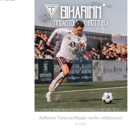
Kolbeinn Tumi og félagar verða í eldlínunni í
kvöld.