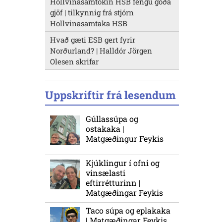
Hollvinasamtökin HSB fengu góða
gjöf | tilkynnig frá stjórn
Hollvinasamtaka HSB
Hvað gæti ESB gert fyrir
Norðurland? | Halldór Jörgen
Olesen skrifar
Uppskriftir frá lesendum
Gúllassúpa og
ostakaka |
Matgæðingur Feykis
Kjúklingur í ofni og
vinsælasti
eftirrétturinn |
Matgæðingar Feykis
Taco súpa og eplakaka
| Matgæðingar Feykis