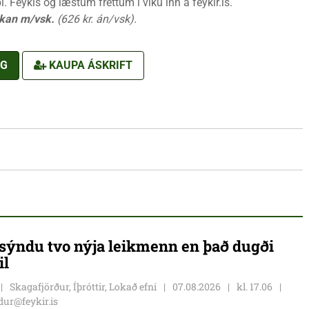
 Feykis og læstum fréttum í viku inn á feykir.is.
ikan m/vsk.
(626 kr. án/vsk).
NG
KAUPA ÁSKRIFT
ýndu tvo nýja leikmenn en það dugði
il
Skagafjörður, Íþróttir, Lokað efni
07.08.2026
kl. 17.06
ur@feykir.is