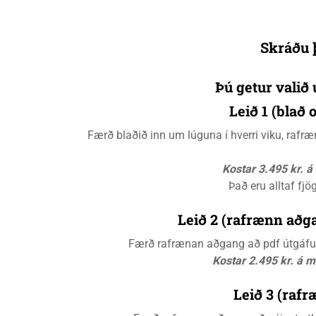
Skráðu þ
Þú getur valið 
Leið 1 (blað
Færð blaðið inn um lúguna í hverri viku, raf
Kostar 3.495 kr. 
Það eru alltaf fjö
Leið 2 (rafrænn aðga
Færð rafrænan aðgang að pdf útgáfunn
Kostar 2.495 kr. á 
Leið 3 (rafr