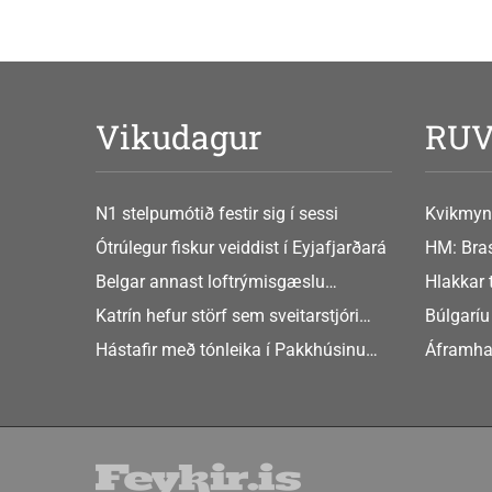
Vikudagur
RU
N1 stelpumótið festir sig í sessi
Kvikmyn
GusGus
Ótrúlegur fiskur veiddist í Eyjafjarðará
HM: Bras
Belgar annast loftrýmisgæslu
Hlakkar 
Atlandshafsbandalagsins
Europe
Katrín hefur störf sem sveitarstjóri
Búlgaríu
Þingeyjarsveitar
að Sche
Hástafir með tónleika í Pakkhúsinu
Áframha
Hafnarstræti 19
hryðjuve