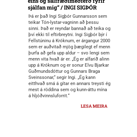
eins og sálfræðimeðferð fyrir
sjálfan mig“ / INGI SIGÞÓR
Þá er það Ingi Sigþór Gunnarsson sem
teikar Tón-lystar-vagninn að þessu
sinni. Það er reyndar bannað að teika og
því ekki til eftirbreytni. Ingi Sigþór býr í
Fellstúninu á Króknum, er árgangur 2000
sem er auðvitað mjög þægilegt ef menn
þurfa að gefa upp aldur – svo lengi sem
menn vita hvað ár er. „Ég er alfarið alinn
upp á Króknum og er sonur Elvu Bjarkar
Guðmundsdóttur og Gunnars Braga
Sveinssonar,“ segir Ingi. „Ég kann
eitthvað smá á gítar en annars treysti ég
mest á röddina sem og kunn-áttu mína
á hljóðvinnsluforrit.“
LESA MEIRA