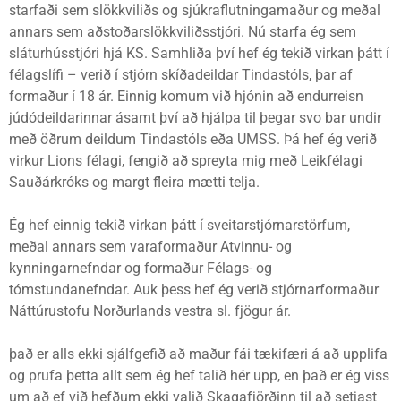
starfaði sem slökkviliðs og sjúkraflutningamaður og meðal
annars sem aðstoðarslökkviliðsstjóri. Nú starfa ég sem
sláturhússtjóri hjá KS. Samhliða því hef ég tekið virkan þátt í
félagslífi – verið í stjórn skíðadeildar Tindastóls, þar af
formaður í 18 ár. Einnig komum við hjónin að endurreisn
júdódeildarinnar ásamt því að hjálpa til þegar svo bar undir
með öðrum deildum Tindastóls eða UMSS. Þá hef ég verið
virkur Lions félagi, fengið að spreyta mig með Leikfélagi
Sauðárkróks og margt fleira mætti telja.
Ég hef einnig tekið virkan þátt í sveitarstjórnarstörfum,
meðal annars sem varaformaður Atvinnu- og
kynningarnefndar og formaður Félags- og
tómstundanefndar. Auk þess hef ég verið stjórnarformaður
Náttúrustofu Norðurlands vestra sl. fjögur ár.
það er alls ekki sjálfgefið að maður fái tækifæri á að upplifa
og prufa þetta allt sem ég hef talið hér upp, en það er ég viss
um að ef við hefðum ekki valið Skagafjörðinn til að setjast