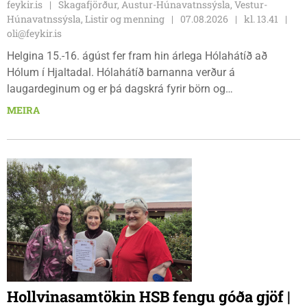
feykir.is
Skagafjörður, Austur-Húnavatnssýsla, Vestur-
Húnavatnssýsla, Listir og menning
07.08.2026
kl. 13.41
oli@feykir.is
Helgina 15.-16. ágúst fer fram hin árlega Hólahátíð að
Hólum í Hjaltadal. Hólahátíð barnanna verður á
laugardeginum og er þá dagskrá fyrir börn og
fjölskyldur.Lydía Einarsdóttir svæðisstjóri æskulýðsmála og
MEIRA
Karl Lúðvíksson íþróttakennari sjá um dagskrána.
Hollvinasamtökin HSB fengu góða gjöf |