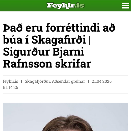
Það eru forréttindi að
búa í Skagafirði |
Sigurður Bjarni
Rafnsson skrifar
feykir.is
Skagafjörður, Aðsendar greinar
21.04.2026
kl. 14.26