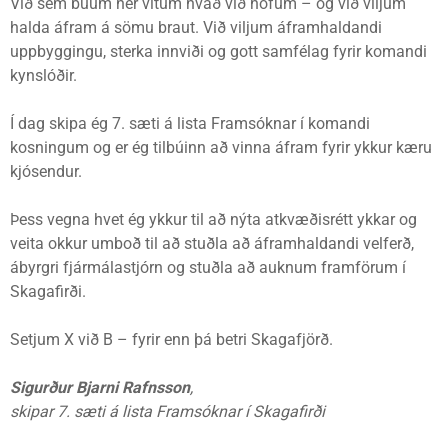
Við sem búum hér vitum hvað við höfum – og við viljum
halda áfram á sömu braut. Við viljum áframhaldandi
uppbyggingu, sterka innviði og gott samfélag fyrir komandi
kynslóðir.
Í dag skipa ég 7. sæti á lista Framsóknar í komandi
kosningum og er ég tilbúinn að vinna áfram fyrir ykkur kæru
kjósendur.
Þess vegna hvet ég ykkur til að nýta atkvæðisrétt ykkar og
veita okkur umboð til að stuðla að áframhaldandi velferð,
ábyrgri fjármálastjórn og stuðla að auknum framförum í
Skagafirði.
Setjum X við B – fyrir enn þá betri Skagafjörð.
Sigurður Bjarni Rafnsson
,
skipar 7. sæti á lista Framsóknar í Skagafirði