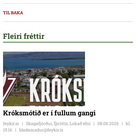
TIL BAKA
Fleiri fréttir
Króksmótið er í fullum gangi
feykir.is
Skagafjörður, Íþróttir, Lokað efni
08.08.2026
kl.
15.16
bladamadur@feykir.is