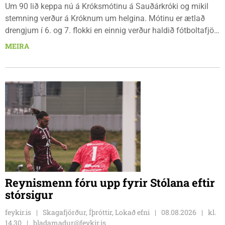
Um 90 lið keppa nú á Króksmótinu á Sauðárkróki og mikil
stemning verður á Króknum um helgina. Mótinu er ætlað
drengjum í 6. og 7. flokki en einnig verður haldið fótboltafjör
fyrir yngri systkini. Mótið hófst í gær, föstudaginn 7. ágúst
MEIRA
og því lýkur á morgun, sunnudaginn 9. ágúst.
Reynismenn fóru upp fyrir Stólana eftir
stórsigur
feykir.is
Skagafjörður, Íþróttir, Lokað efni
08.08.2026
kl.
14.30
bladamadur@feykir.is