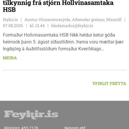
tilkynnig frá stjórn Hollvinasamtaka
HSB
feykir.is
Austur-Húnavatnssýsla, Aðsendar greinar, Mannlíf
07.08.2026
kl. 12.44
bladamadur@feykir.is
Formaður Hollvinasamtaka HSB fékk heldur betur góða
heimsók þann 5. ágúst síðastliðinn. Þarna voru mættar þær
Ingibjörg á Auðólfsstöðum formaður Kvenfélags
Bólstaðarhlíðarhrepps og Guðrún á Auðkúlu formaður
MEIRA
Kvenfélags Svínavatnshrepps. Afhentu þær Sigurlaugu Þóru
gjafabréf að upphæð kr: 737.800 upp í kaup á
höggbylgjutæki í aðstöðu sjúkraþjálfara.
YFIRLIT FRÉTTA
Ritstjórn:
455 7176
Nýprent ehf