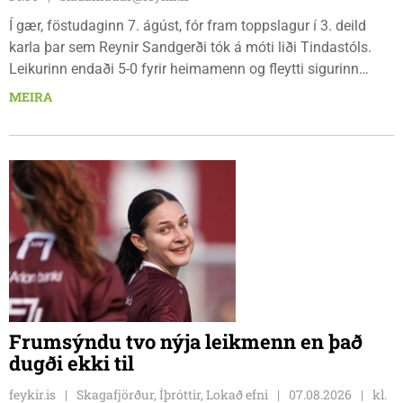
Í gær, föstudaginn 7. ágúst, fór fram toppslagur í 3. deild
karla þar sem Reynir Sandgerði tók á móti liði Tindastóls.
Leikurinn endaði 5-0 fyrir heimamenn og fleytti sigurinn
Reynismönnum á topp deildarinnar en Stólunum í annað
MEIRA
sætið. Tindastólsliðið frumsýndi jafnframt nýjan leikmann í
leiknum.
Frumsýndu tvo nýja leikmenn en það
dugði ekki til
feykir.is
Skagafjörður, Íþróttir, Lokað efni
07.08.2026
kl.