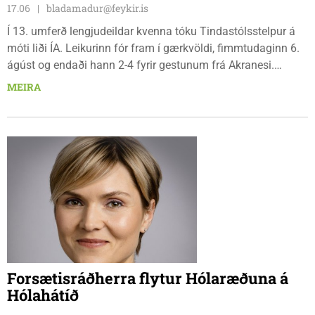
17.06
bladamadur@feykir.is
Í 13. umferð lengjudeildar kvenna tóku Tindastólsstelpur á
móti liði ÍA. Leikurinn fór fram í gærkvöldi, fimmtudaginn 6.
ágúst og endaði hann 2-4 fyrir gestunum frá Akranesi.
Tindastólsliðið frumsýndi tvo nýja leikmenn en þær dönsku
MEIRA
Cecilie Lillesoe Esbak Pedersen og Sandra Pedersen eru
tvíburar.
Forsætisráðherra flytur Hólaræðuna á
Hólahátíð