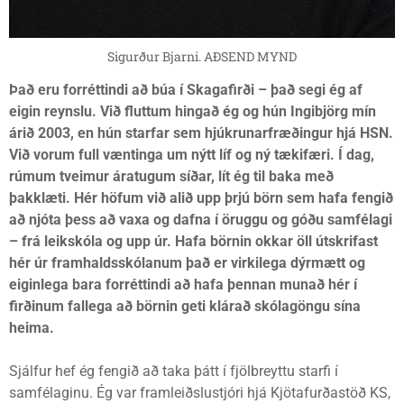
Sigurður Bjarni. AÐSEND MYND
Það eru forréttindi að búa í Skagafirði – það segi ég af
eigin reynslu. Við fluttum hingað ég og hún Ingibjörg mín
árið 2003, en hún starfar sem hjúkrunarfræðingur hjá HSN.
Við vorum full væntinga um nýtt líf og ný tækifæri. Í dag,
rúmum tveimur áratugum síðar, lít ég til baka með
þakklæti. Hér höfum við alið upp þrjú börn sem hafa fengið
að njóta þess að vaxa og dafna í öruggu og góðu samfélagi
– frá leikskóla og upp úr. Hafa börnin okkar öll útskrifast
hér úr framhaldsskólanum það er virkilega dýrmætt og
eiginlega bara forréttindi að hafa þennan munað hér í
firðinum fallega að börnin geti klárað skólagöngu sína
heima.
Sjálfur hef ég fengið að taka þátt í fjölbreyttu starfi í
samfélaginu. Ég var framleiðslustjóri hjá Kjötafurðastöð KS,