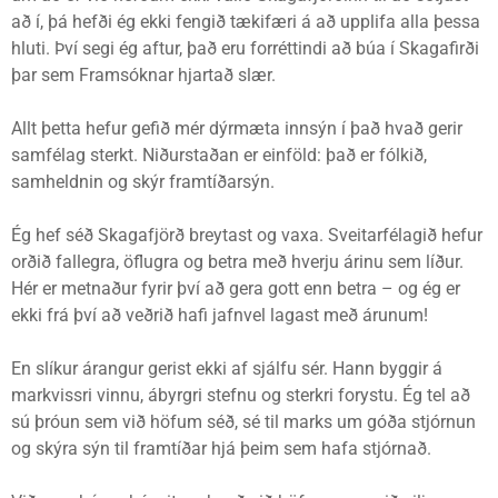
að í, þá hefði ég ekki fengið tækifæri á að upplifa alla þessa
hluti. Því segi ég aftur, það eru forréttindi að búa í Skagafirði
þar sem Framsóknar hjartað slær.
Allt þetta hefur gefið mér dýrmæta innsýn í það hvað gerir
samfélag sterkt. Niðurstaðan er einföld: það er fólkið,
samheldnin og skýr framtíðarsýn.
Ég hef séð Skagafjörð breytast og vaxa. Sveitarfélagið hefur
orðið fallegra, öflugra og betra með hverju árinu sem líður.
Hér er metnaður fyrir því að gera gott enn betra – og ég er
ekki frá því að veðrið hafi jafnvel lagast með árunum!
En slíkur árangur gerist ekki af sjálfu sér. Hann byggir á
markvissri vinnu, ábyrgri stefnu og sterkri forystu. Ég tel að
sú þróun sem við höfum séð, sé til marks um góða stjórnun
og skýra sýn til framtíðar hjá þeim sem hafa stjórnað.