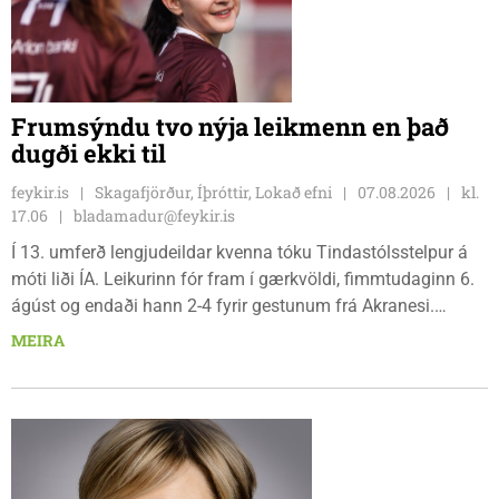
Frumsýndu tvo nýja leikmenn en það
dugði ekki til
feykir.is
Skagafjörður, Íþróttir, Lokað efni
07.08.2026
kl.
17.06
bladamadur@feykir.is
Í 13. umferð lengjudeildar kvenna tóku Tindastólsstelpur á
móti liði ÍA. Leikurinn fór fram í gærkvöldi, fimmtudaginn 6.
ágúst og endaði hann 2-4 fyrir gestunum frá Akranesi.
Tindastólsliðið frumsýndi tvo nýja leikmenn en þær dönsku
MEIRA
Cecilie Lillesoe Esbak Pedersen og Sandra Pedersen eru
tvíburar.