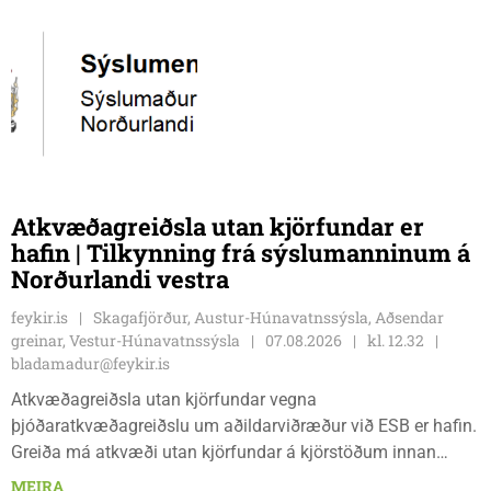
Atkvæðagreiðsla utan kjörfundar er
hafin | Tilkynning frá sýslumanninum á
Norðurlandi vestra
feykir.is
Skagafjörður, Austur-Húnavatnssýsla, Aðsendar
greinar, Vestur-Húnavatnssýsla
07.08.2026
kl. 12.32
bladamadur@feykir.is
Atkvæðagreiðsla utan kjörfundar vegna
þjóðaratkvæðagreiðslu um aðildarviðræður við ESB er hafin.
Greiða má atkvæði utan kjörfundar á kjörstöðum innan
umdæmisins sem hér segir: Blönduósi, aðalskrifstofu,
MEIRA