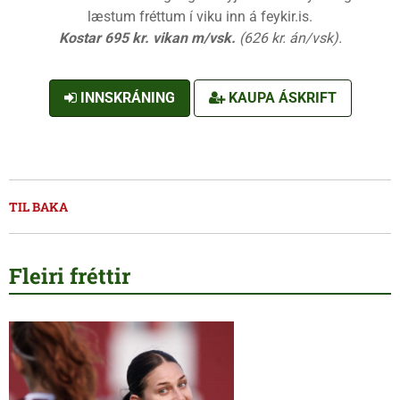
læstum fréttum í viku inn á feykir.is.
Kostar 695 kr. vikan m/vsk.
(626 kr. án/vsk).
INNSKRÁNING
KAUPA ÁSKRIFT
TIL BAKA
Fleiri fréttir