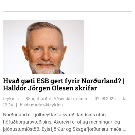
Hnjúkabyggð 33, Blönduósi, virka daga, kl. 09:00 - 15:00.
Sauðárkróki, sýsluskrifstofu, Suðurgötu 1, Sauðárkróki, virka
daga, kl. 09:00 - 15:00. Hvammstanga, ráðhúsi Húnaþings
vestra að Hvammstangabraut 5, Hvammstanga, mánudaga -
fimmtudaga kl. 10:00 - 14:00 og föstudaga kl. 10:00 - 12:00.
Skagaströnd, stjórnsýsluhúsi að Túnbraut 1-3, Skagaströnd,
mánudaga - fimmtudaga kl. 09:00 - 12:00 og 13:00 - 15:00,
frá og með mánudeginum 17. ágúst 2026.
Hvað gæti ESB gert fyrir Norðurland? |
Halldór Jörgen Olesen skrifar
feykir.is
Skagafjörður, Aðsendar greinar
07.08.2026
kl.
12.24
bladamadur@feykir.is
Norðurland er fjölbreyttasta svæði landsins utan
höfuðborgarsvæðisins. Akureyri er öflug menningar- og
þjónustumiðstöð. Eyjafjörður og Skagafjörður eru meðal