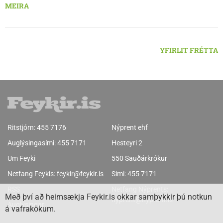
bestu landbúnaðarsvæða landsins. Dalvík, Siglufjörður og
MEIRA
Húsavík byggja á sjávarútvegi og ferðaþjónustu. Og víða á
svæðinu er verið að þróa orkuverkefni og nýsköpun.
YFIRLIT FRÉTTA
Ritstjórn:
455 7176
Nýprent ehf
Auglýsingasími:
455 7171
Hesteyri 2
Um Feyki
550 Sauðárkrókur
Netfang Feykis:
feykir@feykir.is
Sími:
455 7171
RSS
Netfang Nýprents:
Með því að heimsækja Feykir.is okkar samþykkir þú notkun
nyprent@nyprent.is
Auglýsingar
á vafrakökum.