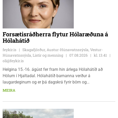
Forsætisráðherra flytur Hólaræðuna á
Hólahátíð
feykir.is
Skagafjörður, Austur-Húnavatnssýsla, Vestur-
Húnavatnssýsla, Listir og menning
07.08.2026
kl. 13.41
oli@feykir.is
Helgina 15.-16. ágúst fer fram hin árlega Hólahátíð að
Hólum í Hjaltadal. Hólahátíð barnanna verður á
laugardeginum og er þá dagskrá fyrir börn og
fjölskyldur.Lydía Einarsdóttir svæðisstjóri æskulýðsmála og
MEIRA
Karl Lúðvíksson íþróttakennari sjá um dagskrána.