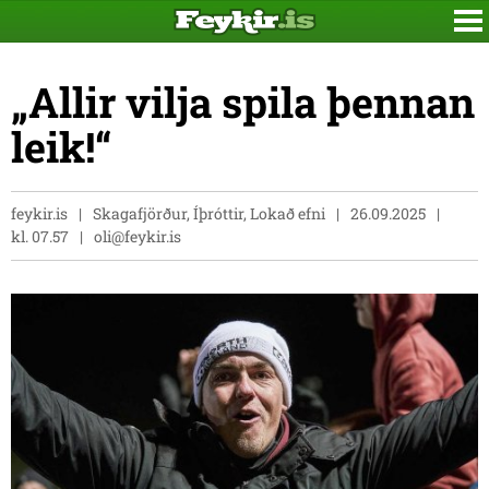
„Allir vilja spila þennan
leik!“
feykir.is
Skagafjörður, Íþróttir, Lokað efni
26.09.2025
kl. 07.57
oli@feykir.is