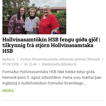
Hollvinasamtökin HSB fengu góða gjöf |
tilkynnig frá stjórn Hollvinasamtaka
HSB
feykir.is
Austur-Húnavatnssýsla, Aðsendar greinar, Mannlíf
07.08.2026
kl. 12.44
bladamadur@feykir.is
Formaður Hollvinasamtaka HSB fékk heldur betur góða
heimsók þann 5. ágúst síðastliðinn. Þarna voru mættar þær
Ingibjörg á Auðólfsstöðum formaður Kvenfélags
Bólstaðarhlíðarhrepps og Guðrún á Auðkúlu formaður
MEIRA
Kvenfélags Svínavatnshrepps. Afhentu þær Sigurlaugu Þóru
gjafabréf að upphæð kr: 737.800 upp í kaup á
höggbylgjutæki í aðstöðu sjúkraþjálfara.