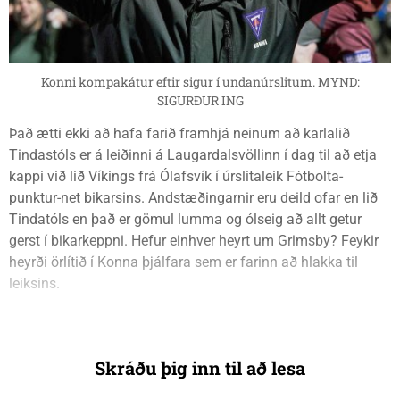
Konni kompakátur eftir sigur í undanúrslitum. MYND:
SIGURÐUR ING
Það ætti ekki að hafa farið framhjá neinum að karlalið
Tindastóls er á leiðinni á Laugardalsvöllinn í dag til að etja
kappi við lið Víkings frá Ólafsvík í úrslitaleik Fótbolta-
punktur-net bikarsins. Andstæðingarnir eru deild ofar en lið
Tindatóls en það er gömul lumma og ólseig að allt getur
gerst í bikarkeppni. Hefur einhver heyrt um Grimsby? Feykir
heyrði örlítið í Konna þjálfara sem er farinn að hlakka til
leiksins.
Skráðu þig inn til að lesa