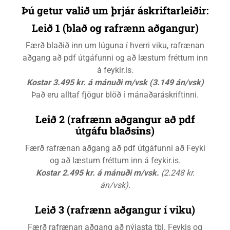
Þú getur valið um þrjár áskriftarleiðir:
Leið 1 (blað og rafrænn aðgangur)
Færð blaðið inn um lúguna í hverri viku, rafrænan
aðgang að pdf útgáfunni og að læstum fréttum inn
á feykir.is.
Kostar 3.495 kr. á mánuði m/vsk (3.149 án/vsk)
Það eru alltaf fjögur blöð í mánaðaráskriftinni.
Leið 2 (rafrænn aðgangur að pdf
útgáfu blaðsins)
Færð rafrænan aðgang að pdf útgáfunni að Feyki
og að læstum fréttum inn á feykir.is.
Kostar 2.495 kr. á mánuði m/vsk.
(2.248 kr.
án/vsk).
Leið 3 (rafrænn aðgangur í viku)
Færð rafrænan aðgang að nýjasta tbl. Feykis og