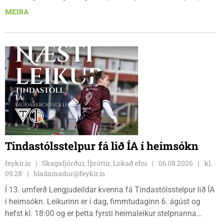
keppendur sem ætla sér 20 km em kl. 18:00 fyrir 12 km
MEIRA
hlauparana. Rásmarkið er fyrir aftan heimavist
fjölbrautaskólans en þar er líka komið í mark þannig
bæjarbúar og aðrir gestir eru hvött til þess að kíkja við og
styðja hlauparana áfram.
Tindastólsstelpur fá lið ÍA í heimsókn
feykir.is
Skagafjörður, Íþróttir, Lokað efni
06.08.2026
kl.
09.28
bladamadur@feykir.is
Í 13. umferð Lengjudeildar kvenna fá Tindastólsstelpur lið ÍA
í heimsókn. Leikurinn er í dag, fimmtudaginn 6. ágúst og
hefst kl. 18:00 og er þetta fyrsti heimaleikur stelpnanna