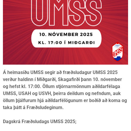
Á heimasíðu UMSS segir að fræðsludagur UMSS 2025
verður haldinn í Miðgarði, Skagafirði þann 10. nóvember
og hefst kl. 17:00. Öllum stjórnarmönnum aðildarfélaga
UMSS, USAH og USVH, þeirra deildum og nefndum, auk
öllum þjálfurum hjá aðildarfélögunum er boðið að koma og
taka þátt á Fræðsludeginum.
Dagskrá Fræðsludags UMSS 2025;