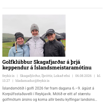
8. ágúst kl. 17:30. Fundurinn er öllum opinn en skráning er
nauðsynleg.
Golfklúbbur Skagafjarðar á þrjá
keppendur á Íslandsmeistaramótinu
feykir.is
Skagafjörður, Íþróttir, Lokað efni
06.08.2026
kl.
13.27
bladamadur@feykir.is
Íslandsmótið í golfi 2026 fer fram dagana 6.–9. ágúst á
Korpúlfsstaðavelli í Reykjavík. Mótið er eitt af stærstu
golfmótum ársins og koma allir bestu kylfingar landsins