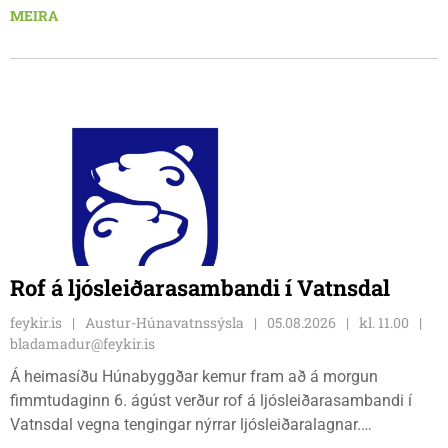
síðan 18. júlí. Spáin fyrir leikinn er fín, lítil háttar rigning og
MEIRA
tíu gráðu hiti, þannig að það er um að gera að klæða sig eftir
veðri og skella sér á völlinn.
Rof á ljósleiðarasambandi í Vatnsdal
feykir.is
Austur-Húnavatnssýsla
05.08.2026
kl. 11.00
bladamadur@feykir.is
Á heimasíðu Húnabyggðar kemur fram að á morgun
fimmtudaginn 6. ágúst verður rof á ljósleiðarasambandi í
Vatnsdal vegna tengingar nýrrar ljósleiðaralagnar.