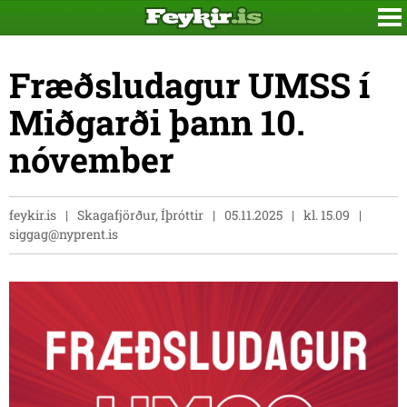
Fræðsludagur UMSS í
Miðgarði þann 10.
nóvember
feykir.is
Skagafjörður, Íþróttir
05.11.2025
kl. 15.09
siggag@nyprent.is