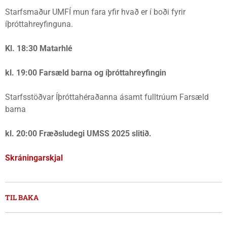
Starfsmaður UMFÍ mun fara yfir hvað er í boði fyrir
íþróttahreyfinguna.
Kl. 18:30 Matarhlé
kl. 19:00 Farsæld barna og íþróttahreyfingin
Starfsstöðvar Íþróttahéraðanna ásamt fulltrúum Farsæld
barna
kl. 20:00 Fræðsludegi UMSS 2025 slitið.
Skráningarskjal
TIL BAKA