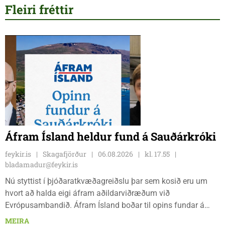
Fleiri fréttir
Áfram Ísland heldur fund á Sauðárkróki
feykir.is
Skagafjörður
06.08.2026
kl. 17.55
bladamadur@feykir.is
Nú styttist í þjóðaratkvæðagreiðslu þar sem kosið eru um
hvort að halda eigi áfram aðildarviðræðum við
Evrópusambandið. Áfram Ísland boðar til opins fundar á
Frímúrarasalnum Borgarmýri 1 á Sauðarkróki, laugardaginn
MEIRA