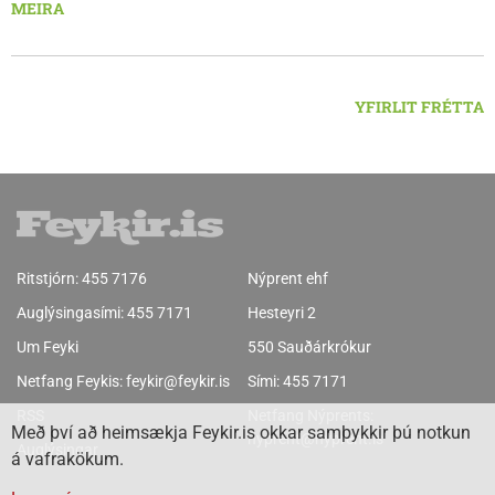
Ljósleiðarasambandið verður rofið á morgun fimmtudag
MEIRA
klukkan 9:00 í vestanverðum Vatnsdal.
YFIRLIT FRÉTTA
Ritstjórn:
455 7176
Nýprent ehf
Auglýsingasími:
455 7171
Hesteyri 2
Um Feyki
550 Sauðárkrókur
Netfang Feykis:
feykir@feykir.is
Sími:
455 7171
RSS
Netfang Nýprents:
Með því að heimsækja Feykir.is okkar samþykkir þú notkun
nyprent@nyprent.is
Auglýsingar
á vafrakökum.