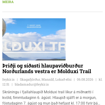
saman til að sýna hæfileika sína. Golfklúbbur Skagafjarðar
MEIRA
sendir þrjár stelpur til leiks í ár: þær Önnu Karen Hjartardóttir,
Dagbjörtu Sísí Einarsdóttur, sem er nýkrýndur klúbbmeistari
GSS, og Unu Karen Guðmundsdóttur.
Þriðji og síðasti hlaupaviðburður
Norðurlands vestra er Molduxi Trail
feykir.is
Skagafjörður, Mannlíf, Lokað efni
06.08.2026
kl.
12.51
bladamadur@feykir.is
Skráningu í fjallahlaupið Molduxi trail líkur á miðnætti í
kvöld, fimmtudaginn 6. ágúst. Hlaupið sjálft er á morgun,
föstudaginn 7. ágúst og mun það hefjast kl. 17:00 fyrir þá