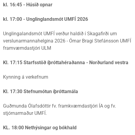
kl. 16:45 - Húsið opnar
kl. 17:00 - Unglinglandsmót UMFÍ 2026
Unglingalandsmót UMFÍ verður haldið í Skagafirði um
verslunarmannahelgina 2026 - Ómar Bragi Stefánsson UMFÍ
framvæmdastjóri ULM
Kl. 17:15 Starfsstöð íþróttahéraðanna - Norðurland vestra
Kynning á verkefnum
Kl. 17:30 Stefnumótun íþróttamála
Guðmunda Ólafsdóttir fv. framkvæmdastjóri ÍA og fv.
stjórnarmaður UMFÍ.
KL. 18:00 Nethýsingar og bókhald