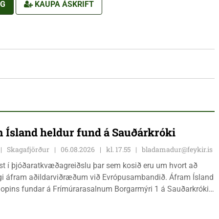
NG
KAUPA ÁSKRIFT
 Ísland heldur fund á Sauðárkróki
Skagafjörður
06.08.2026
kl. 17.55
bladamadur@feykir.is
ist í þjóðaratkvæðagreiðslu þar sem kosið eru um hvort að
gi áfram aðildarviðræðum við Evrópusambandið. Áfram Ísland
l opins fundar á Frímúrarasalnum Borgarmýri 1 á Sauðarkróki,
ginn 8. ágúst kl. 17:30. Fundurinn er öllum opinn en skráning
ynleg.