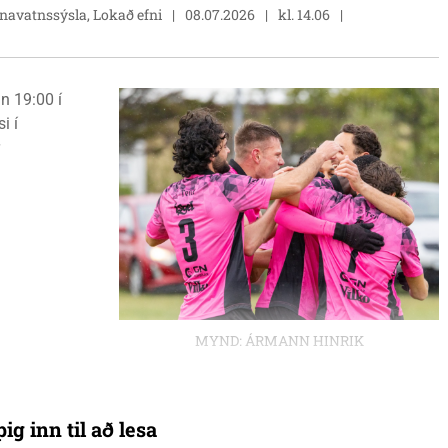
únavatnssýsla, Lokað efni
08.07.2026
kl. 14.06
n 19:00 í
i í
MYND: ÁRMANN HINRIK
ig inn til að lesa