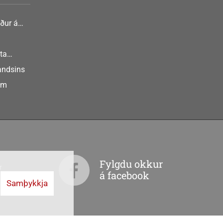
ður á
nlist
ta
landsins
um
Fylgdu okkur
r
á facebook
Samþykkja