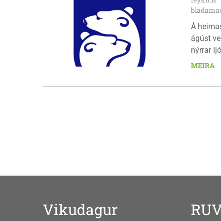
bladamad
Á heima
ágúst ve
nýrrar l
fimmtuda
MEIRA
Vikudagur
RU