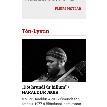
FLEIRI PISTLAR
Tón-Lystin
„Dót hrundi úr hillum“ /
HARALDUR ÆGIR
Það er Haraldur Ægir Guðmundsson,
fæddur 1977 á Blönduósi, sem svarar