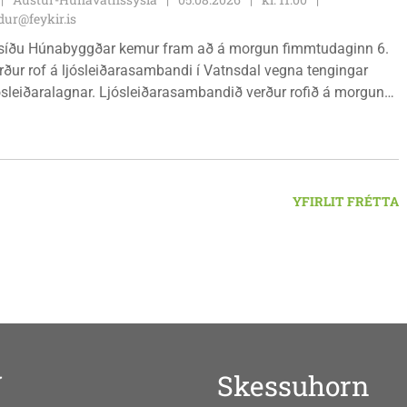
ur@feykir.is
síðu Húnabyggðar kemur fram að á morgun fimmtudaginn 6.
rður rof á ljósleiðarasambandi í Vatnsdal vegna tengingar
jósleiðaralagnar. Ljósleiðarasambandið verður rofið á morgun
g klukkan 9:00 í vestanverðum Vatnsdal.
YFIRLIT FRÉTTA
V
Skessuhorn