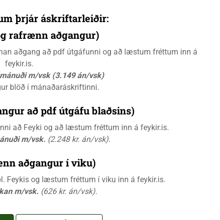
um þrjár áskriftarleiðir:
 og rafrænn aðgangur)
rænan aðgang að pdf útgáfunni og að læstum fréttum inn á
feykir.is.
á mánuði m/vsk (3.149 án/vsk)
gur blöð í mánaðaráskriftinni.
ngur að pdf útgáfu blaðsins)
i að Feyki og að læstum fréttum inn á feykir.is.
mánuði m/vsk.
(2.248 kr. án/vsk).
ænn aðgangur í viku)
 Feykis og læstum fréttum í viku inn á feykir.is.
ikan m/vsk.
(626 kr. án/vsk).