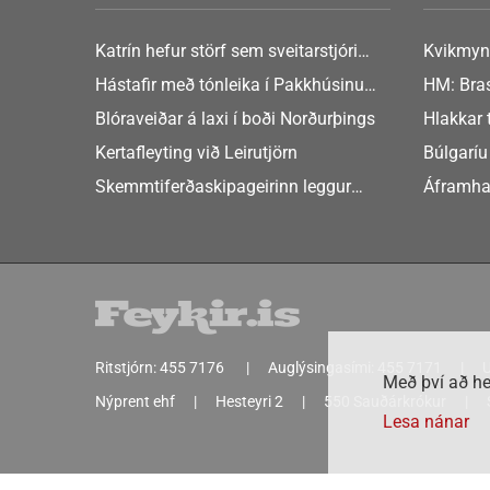
Katrín hefur störf sem sveitarstjóri
Kvikmyn
Þingeyjarsveitar
GusGus
Hástafir með tónleika í Pakkhúsinu
HM: Bras
Hafnarstræti 19
Blóraveiðar á laxi í boði Norðurþings
Hlakkar 
Europe
Kertafleyting við Leirutjörn
Búlgaríu
að Sche
Skemmtiferðaskipageirinn leggur
Áframha
áherslu á aukið samstarf við íslensk
hryðjuve
sveitarfélög
Ritstjórn:
455 7176
Auglýsingasími:
455 7171
U
Með því að he
Nýprent ehf
Hesteyri 2
550 Sauðárkrókur
Lesa nánar