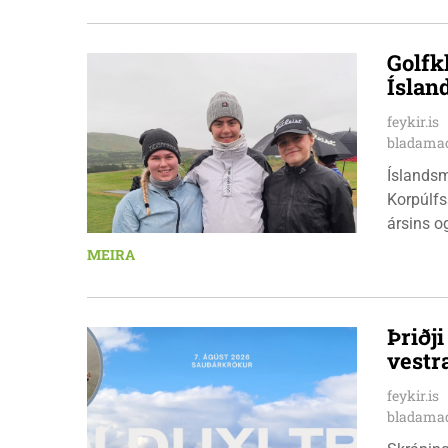
Golfk
Íslan
feykir.is
bladamad
Íslandsm
Korpúlfs
ársins o
hæfileika
MEIRA
ár: þær 
nýkrýndu
Þriðj
vestr
feykir.is
bladamad