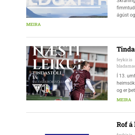
Skráningu
fimmtuda
ágúst og
km em kl
MEIRA
heimavis
bæjarbúar
hlaupar
Tinda
feykir.is
bladamad
Í 13. um
heimsókn
og er þet
leikinn e
MEIRA
að gera a
Rof á
feykir.is