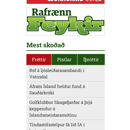
Mest skoðað
Fréttir
Pistlar
Íþróttir
Rof á ljósleiðarasambandi í
Vatnsdal
Áfram Ísland heldur fund á
Sauðárkróki
Golfklúbbur Skagafjarðar á þrjá
keppendur á
Íslandsmeistaramótinu
Tindastólsstelpur fá lið ÍA í