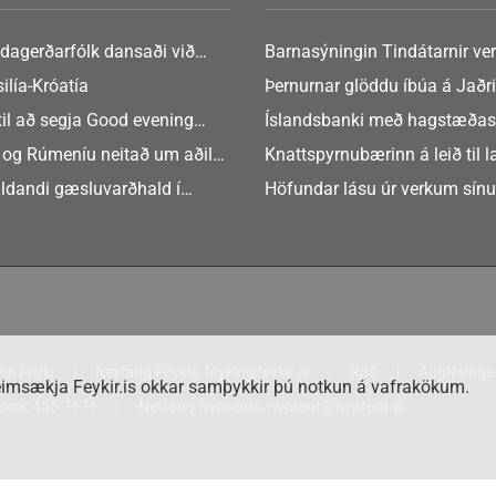
dagerðarfólk dansaði við
Barnasýningin Tindátarnir ver
Bókasafni Akraness í dag ? tó
ilía-Króatía
Þernurnar glöddu íbúa á Jaðri
eftir Soffíu Björg
til að segja Good evening
Íslandsbanki með hagstæðas
tilboðið
 og Rúmeníu neitað um aðild
Knattspyrnubærinn á leið til 
ngen
ldandi gæsluvarðhald í
Höfundar lásu úr verkum sín
rkamáli
m Feyki
Netfang Feykis:
feykir@feykir.is
RSS
Auglýsinga
imsækja Feykir.is okkar samþykkir þú notkun á vafrakökum.
Sími:
455 7171
Netfang Nýprents:
nyprent@nyprent.is