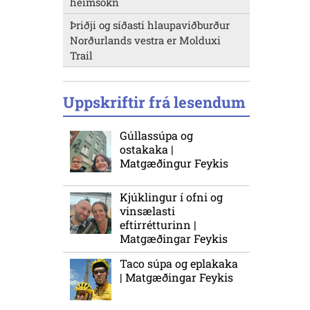
heimsókn
Þriðji og síðasti hlaupaviðburður
Norðurlands vestra er Molduxi
Trail
Uppskriftir frá lesendum
Gúllassúpa og
ostakaka |
Matgæðingur Feykis
Kjúklingur í ofni og
vinsælasti
eftirrétturinn |
Matgæðingar Feykis
Taco súpa og eplakaka
| Matgæðingar Feykis