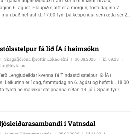
 í fjallahlaupið Molduxi trail líkur á miðnætti í kvöld,
ginn 6. ágúst. Hlaupið sjálft er á morgun, föstudaginn 7.
 mun það hefjast kl. 17:00 fyrir þá keppendur sem ætla sér 20
. 18:00 fyrir 12 km hlauparana. Rásmarkið er fyrir aftan
t fjölbrautaskólans en þar er líka komið í mark þannig
 og aðrir gestir eru hvött til þess að kíkja við og styðja
ana áfram.
stólsstelpur fá lið ÍA í heimsókn
Skagafjörður, Íþróttir, Lokað efni
06.08.2026
kl. 09.28
ur@feykir.is
ferð Lengjudeildar kvenna fá Tindastólsstelpur lið ÍA í
. Leikurinn er í dag, fimmtudaginn 6. ágúst og hefst kl. 18:00
ta fyrsti heimaleikur stelpnanna síðan 18. júlí. Spáin fyrir
r fín, lítil háttar rigning og tíu gráðu hiti, þannig að það er um
ð klæða sig eftir veðri og skella sér á völlinn.
 ljósleiðarasambandi í Vatnsdal
Austur-Húnavatnssýsla
05.08.2026
kl. 11.00