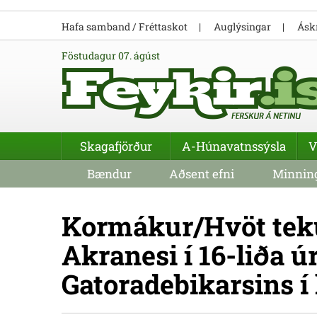
Hafa samband / Fréttaskot
Auglýsingar
Áskr
föstudagur 07. ágúst
Skagafjörður
A-Húnavatnssýsla
V
Bændur
Aðsent efni
Minning
Kormákur/Hvöt teku
Akranesi í 16-liða ú
Gatoradebikarsins í