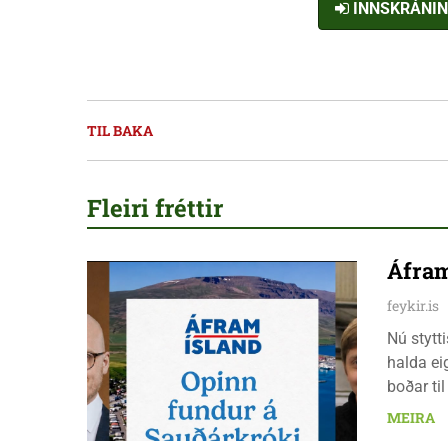
INNSKRÁNI
TIL BAKA
Fleiri fréttir
Áfram
feykir.is
Nú stytt
halda ei
boðar ti
laugarda
MEIRA
er nauðs