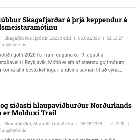
lúbbur Skagafjarðar á þrjá keppendur á
dsmeistaramótinu
Skagafjörður, Íþróttir, Lokað efni
06.08.2026
kl. 13.27
ur@feykir.is
ótið í golfi 2026 fer fram dagana 6.–9. ágúst á
staðavelli í Reykjavík. Mótið er eitt af stærstu golfmótum
g koma allir bestu kylfingar landsins saman til að sýna
 sína. Golfklúbbur Skagafjarðar sendir þrjár stelpur til leiks í
Önnu Karen Hjartardóttir, Dagbjörtu Sísí Einarsdóttur, sem er
r klúbbmeistari GSS, og Unu Karen Guðmundsdóttur.
i og síðasti hlaupaviðburður Norðurlands
a er Molduxi Trail
Skagafjörður, Mannlíf, Lokað efni
06.08.2026
kl. 12.51
ur@feykir.is