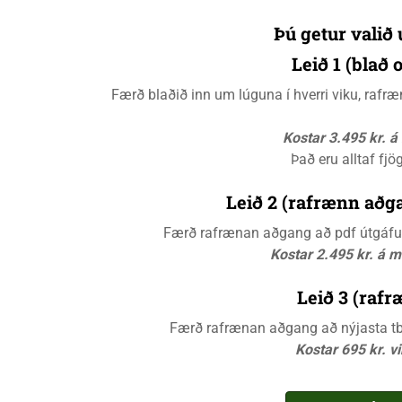
Þú getur valið 
Leið 1 (blað
Færð blaðið inn um lúguna í hverri viku, raf
Kostar 3.495 kr. 
Það eru alltaf fjö
Leið 2 (rafrænn aðga
Færð rafrænan aðgang að pdf útgáfunn
Kostar 2.495 kr. á 
Leið 3 (rafr
Færð rafrænan aðgang að nýjasta tbl.
Kostar 695 kr. v