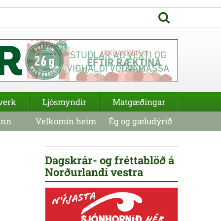
verk
Ljósmyndir
Matgæðingar
inn
Velkomin heim
Ég og gæludýrið
Dagskrár- og fréttablöð á
Norðurlandi vestra