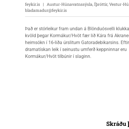
feykir.is
Austur-Húnavatnssýsla, Íþróttir, Vestur-H
bladamadur@feykir.is
Það er stórleikur fram undan á Blönduósvelli klukka
kvöld þegar Kormákur/Hvöt fær lið Kára frá Akranes
heimsókn í 16-liða úrslitum Gatoradebikarsins. Eftir
dramatískan leik í seinustu umferð keppninnar eru
Kormákur/Hvöt tilbúnir í slaginn.
Skráðu þ