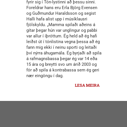
fyrir sig í Tón-lystinni að þessu sinni.
Foreldrar hans eru Erla Björg Evensen
og Guðmundur Haraldsson og segist
Halli hafa alist upp í músíklausri
fjölskyldu. „Mamma spilaði aðeins á
gítar þegar hún var unglingur og pabbi
var allur í íþróttum. Ég held að ég hafi
leiðst út í tónlistina vegna þessa að ég
fann mig ekki í neinu sporti og leitaði
því nýrra áhugamála. Ég byrjaði að spila
á rafmagnsbassa þegar ég var 14 eða
15 ára og breytti svo um árið 2003 og
fór að spila á kontrabassa sem ég geri
nær eingöngu í dag.
LESA MEIRA