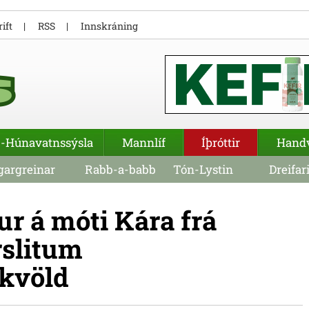
ift
RSS
Innskráning
-Húnavatnssýsla
Mannlíf
Íþróttir
Hand
argreinar
Rabb-a-babb
Tón-Lystin
Dreifar
r á móti Kára frá
rslitum
 kvöld