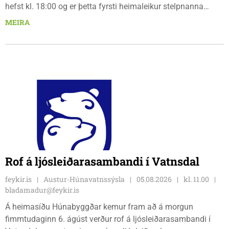
hefst kl. 18:00 og er þetta fyrsti heimaleikur stelpnanna
síðan 18. júlí. Spáin fyrir leikinn er fín, lítil háttar rigning og
MEIRA
tíu gráðu hiti, þannig að það er um að gera að klæða sig eftir
veðri og skella sér á völlinn.
Rof á ljósleiðarasambandi í Vatnsdal
feykir.is
Austur-Húnavatnssýsla
05.08.2026
kl. 11.00
bladamadur@feykir.is
Á heimasíðu Húnabyggðar kemur fram að á morgun
fimmtudaginn 6. ágúst verður rof á ljósleiðarasambandi í