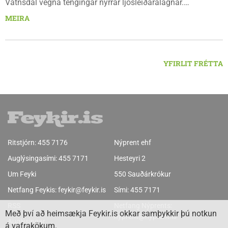
Vatnsdal vegna tengingar nýrrar ljósleiðaralagnar.
Ljósleiðarasambandið verður rofið á morgun fimmtudag
MEIRA
klukkan 9:00 í vestanverðum Vatnsdal.
YFIRLIT FRÉTTA
Ritstjórn:
455 7176
Nýprent ehf
Auglýsingasími:
455 7171
Hesteyri 2
Um Feyki
550 Sauðárkrókur
Netfang Feykis:
feykir@feykir.is
Sími:
455 7171
RSS
Netfang Nýprents:
Með því að heimsækja Feykir.is okkar samþykkir þú notkun
nyprent@nyprent.is
Auglýsingar
á vafrakökum.