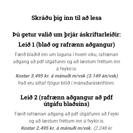
Skráðu þig inn til að lesa
Þú getur valið um þrjár áskriftarleiðir:
Leið 1 (blað og rafrænn aðgangur)
Færð blaðið inn um lúguna í hverri viku, rafrænan
aðgang að pdf útgáfunni og að læstum fréttum inn
á feykir.is.
Kostar 3.495 kr. á mánuði m/vsk (3.149 án/vsk)
Það eru alltaf fjögur blöð í mánaðaráskriftinni.
Leið 2 (rafrænn aðgangur að pdf
útgáfu blaðsins)
Færð rafrænan aðgang að pdf útgáfunni að Feyki
og að læstum fréttum inn á feykir.is.
Kostar 2.495 kr. á mánuði m/vsk.
(2.248 kr.