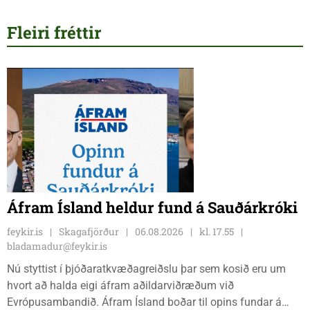
Fleiri fréttir
Áfram Ísland heldur fund á Sauðárkróki
feykir.is
Skagafjörður
06.08.2026
kl. 17.55
bladamadur@feykir.is
Nú styttist í þjóðaratkvæðagreiðslu þar sem kosið eru um
hvort að halda eigi áfram aðildarviðræðum við
Evrópusambandið. Áfram Ísland boðar til opins fundar á