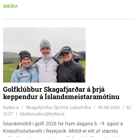
Frímúrarasalnum Borgarmýri 1 á Sauðarkróki, laugardaginn
MEIRA
8. ágúst kl. 17:30. Fundurinn er öllum opinn en skráning er
nauðsynleg.
Golfklúbbur Skagafjarðar á þrjá
keppendur á Íslandsmeistaramótinu
feykir.is
Skagafjörður, Íþróttir, Lokað efni
06.08.2026
kl.
13.27
bladamadur@feykir.is
Íslandsmótið í golfi 2026 fer fram dagana 6.–9. ágúst á
Korpúlfsstaðavelli í Reykjavík. Mótið er eitt af stærstu