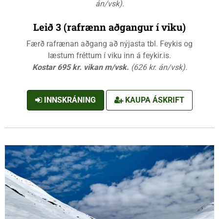
án/vsk).
Leið 3 (rafrænn aðgangur í viku)
Færð rafrænan aðgang að nýjasta tbl. Feykis og
læstum fréttum í viku inn á feykir.is.
Kostar 695 kr. vikan m/vsk.
(626 kr. án/vsk).
INNSKRÁNING
KAUPA ÁSKRIFT