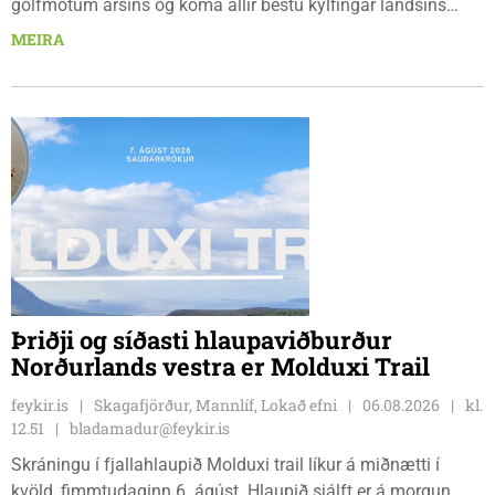
golfmótum ársins og koma allir bestu kylfingar landsins
saman til að sýna hæfileika sína. Golfklúbbur Skagafjarðar
MEIRA
sendir þrjár stelpur til leiks í ár: þær Önnu Karen Hjartardóttir,
Dagbjörtu Sísí Einarsdóttur, sem er nýkrýndur klúbbmeistari
GSS, og Unu Karen Guðmundsdóttur.
Þriðji og síðasti hlaupaviðburður
Norðurlands vestra er Molduxi Trail
feykir.is
Skagafjörður, Mannlíf, Lokað efni
06.08.2026
kl.
12.51
bladamadur@feykir.is
Skráningu í fjallahlaupið Molduxi trail líkur á miðnætti í
kvöld, fimmtudaginn 6. ágúst. Hlaupið sjálft er á morgun,