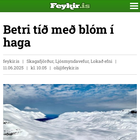
Betri tíð með blóm í
haga
feykir.is
Skagafjörður, Ljósmyndavefur, Lokað efni
11.06.2025
kl. 10.05
oli@feykir.is