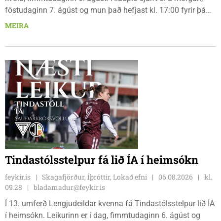
föstudaginn 7. ágúst og mun það hefjast kl. 17:00 fyrir þá
keppendur sem ætla sér 20 km em kl. 18:00 fyrir 12 km
MEIRA
hlauparana. Rásmarkið er fyrir aftan heimavist
fjölbrautaskólans en þar er líka komið í mark þannig
bæjarbúar og aðrir gestir eru hvött til þess að kíkja við og
styðja hlauparana áfram.
Tindastólsstelpur fá lið ÍA í heimsókn
feykir.is
Skagafjörður, Íþróttir, Lokað efni
06.08.2026
kl.
09.28
bladamadur@feykir.is
Í 13. umferð Lengjudeildar kvenna fá Tindastólsstelpur lið ÍA
í heimsókn. Leikurinn er í dag, fimmtudaginn 6. ágúst og