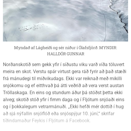
Myndað af Lágheiði og sér niður í Ólafsfjörð. MYNDIR:
HALLDÓR GUNNAR
Norðanskotið sem gekk yfir í síðustu viku varð víða töluvert
meira en skot. Verstu spár virtust gera ráð fyrir að það stæði
frá mánudegi til miðvikudags. Ekki var reiknað með mikilli
snjókomu og ef eitthvað þá átti veðrið að vera verst austan
Tröllaskaga. En eins og stundum áður þá stóðst þetta ekki
alveg; skotið stóð yfir í fimm daga og í Fljótum snjóaði eins
og í þokkalegum vetrarmánuði. „Ekki hefði mér dottið í hug
að sjá nýfallin snjóflóð eða snjóspýjur 10. júní,“ skrifar
tíðindamaður Feykis í Fljótum á Facebook.