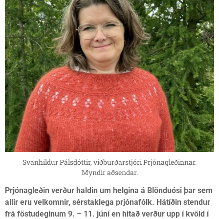
Svanhildur Pálsdóttir, viðburðarstjóri Prjónagleðinnar.
Myndir aðsendar.
Prjónagleðin verður haldin um helgina á Blönduósi þar sem
allir eru velkomnir, sérstaklega prjónafólk. Hátíðin stendur
frá föstudeginum 9. – 11. júní en hitað verður upp í kvöld í