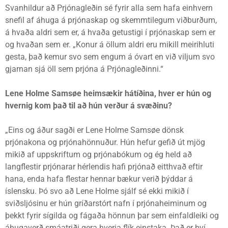
Svanhildur að Prjónagleðin sé fyrir alla sem hafa einhvern
snefil af áhuga á prjónaskap og skemmtilegum viðburðum,
á hvaða aldri sem er, á hvaða getustigi í prjónaskap sem er
og hvaðan sem er. „Konur á öllum aldri eru mikill meirihluti
gesta, það kemur svo sem engum á óvart en við viljum svo
gjarnan sjá öll sem prjóna á Prjónagleðinni.“
Lene Holme Samsøe heimsækir hátíðina, hver er hún og
hvernig kom það til að hún verður á svæðinu?
„Eins og áður sagði er Lene Holme Samsøe dönsk
prjónakona og prjónahönnuður. Hún hefur gefið út mjög
mikið af uppskriftum og prjónabókum og ég held að
langflestir prjónarar hérlendis hafi prjónað eitthvað eftir
hana, enda hafa flestar hennar bækur verið þýddar á
íslensku. Þó svo að Lene Holme sjálf sé ekki mikið í
sviðsljósinu er hún gríðarstórt nafn í prjónaheiminum og
þekkt fyrir sígilda og fágaða hönnun þar sem einfaldleiki og
áhugaverð smáatriði gera hverja flík einstaka. Það er því