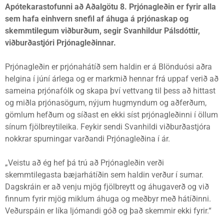
Apótekarastofunni að Aðalgötu 8.
Prjónagleðin er fyrir alla
sem hafa einhvern snefil af áhuga á prjónaskap og
skemmtilegum viðburðum, segir Svanhildur Pálsdóttir,
viðburðastjóri Prjónagleðinnar.
Prjónagleðin er prjónahátíð sem haldin er á Blönduósi aðra
helgina í júní árlega og er markmið hennar frá uppaf verið að
sameina prjónafólk og skapa því vettvang til þess að hittast
og miðla prjónasögum, nýjum hugmyndum og aðferðum,
gömlum hefðum og síðast en ekki síst prjónagleðinni í öllum
sínum fjölbreytileika. Feykir sendi Svanhildi viðburðastjóra
nokkrar spurningar varðandi Prjónagleðina í ár.
„Veistu að ég hef þá trú að Prjónagleðin verði
skemmtilegasta bæjarhátíðin sem haldin verður í sumar.
Dagskráin er að venju mjög fjölbreytt og áhugaverð og við
finnum fyrir mjög miklum áhuga og meðbyr með hátíðinni.
Veðurspáin er líka ljómandi góð og það skemmir ekki fyrir.“