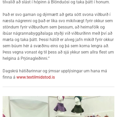
tilvalið að slást í hópinn á Blönduósi og taka þátt í honum.
Það er svo gaman og dýrmætt að geta sótt svona viðburð í
næsta nágrenni og það er líka svo mikilvægt fyrir okkur sem
stöndum fyrir viðburðum sem þessum, að heimafólk og
íbúar nágrannabyggðalaga styðji við viðburðinn með því að
mæta og taka þátt. Þessi hátíð er alveg jafn mikið fyrir okkur
sem búum hér á svæðinu eins og þá sem koma lengra að.
Þess vegna vonast ég til þess að sjá ykkur sem allra flest um
helgina á Prjónagleðinni.“
Dagskrá hátíðarinnar og ýmsar upplýsingar um hana má
finna á
www.textilmidstod.is