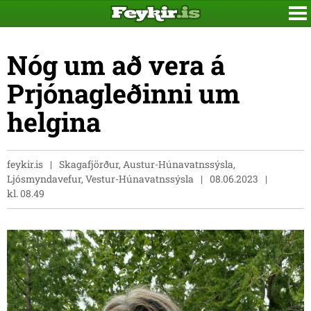
Nóg um að vera á
Prjónagleðinni um
helgina
feykir.is
Skagafjörður, Austur-Húnavatnssýsla,
Ljósmyndavefur, Vestur-Húnavatnssýsla
08.06.2023
kl. 08.49