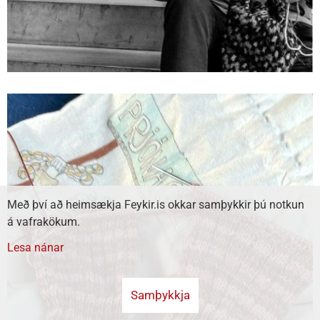
Með því að heimsækja Feykir.is okkar samþykkir þú notkun
á vafrakökum.
Lesa nánar
Samþykkja