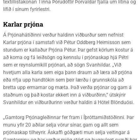
textíllistakonan Tinna Þórudóttir Þorvaldar fjalla um litina og
lífið í sínum fyrirlestri.
Karlar prjóna
Á Prjónahátíðinni verður haldinn viðburður sem nefnist
Karlar prjóna í samstafi við Pétur Oddberg Heimisson sem
stundum er kallaður Prjóna Pétur. Þar gefst körlum kostur á
að koma og fá leiðsögn og kennslu í prjónaskap hjá Pétri
sem er reynslumikill prjónari, að sögn Svanhildar. „Við
hvetjum alla karla sem eiga þann draum að læra að prjóna
eða rifja upp handtökin sem þeir lærðu í grunnskóla að
bretta upp ermarnar og mæta. Það verða prjónar og garn á
staðnum og það kostar ekkert inn á viðburðinn,“ útskýrir
Svanhildur en viðburðurinn verður haldin á Hótel Blönduósi.
„Garntorg Prjónagleðinnar fer fram í Íþróttamiðstöðinni. Þar
munu yfir 20 aðilar selja vörur sínar, garn og allt sem
prjónaskap tilheyrir. Áskaffi góðgæti mun selja veitingar á
Garntorginu og þar verður mjög stórt og huggulegt svæði þar