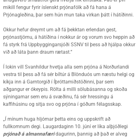
mikill fengur fyrir íslenskt prjónafólk að fá hana á
Prjónagleðina, þar sem hún mun taka virkan þátt í hátíðinni.
Okkur hefur dreymt um að fá þekktan erlendan gest,
prjónastjörnu, á hátíðina í nokkur ár og vorum svo heppin að
fá styrk frá Uppbyggingarsjóði SSNV til þess að hjálpa okkur
við að láta þann draum rætast.“
Í lokin vill Svanhildur hvetja alla sem prjóna á Norðurlandi
vestra til þess að fá sér bíltúr á Blönduós um næstu helgi og
kíkja inn á Garntorgið í Íþróttamiðstöðinni, þar sem
aðgangur er ókeypis. Rölta á milli sölubásanna og skoða
sýningarnar sem eru á svæðinu, fá sér hressingu á
kaffihúsinu og sitja svo og prjóna í góðum félagsskap.
„Í mínum huga hljómar þetta eins og uppskrift að
fullkomnum degi. Laugardaginn 10. júní er líka alþjóðlegi
prjónað á almannafæri
dagurinn, þannig að það er alveg