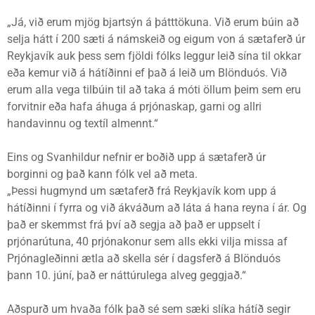
„Já, við erum mjög bjartsýn á þátttökuna. Við erum búin að
selja hátt í 200 sæti á námskeið og eigum von á sætaferð úr
Reykjavík auk þess sem fjöldi fólks leggur leið sína til okkar
eða kemur við á hátíðinni ef það á leið um Blönduós. Við
erum alla vega tilbúin til að taka á móti öllum þeim sem eru
forvitnir eða hafa áhuga á prjónaskap, garni og allri
handavinnu og textíl almennt.“
Eins og Svanhildur nefnir er boðið upp á sætaferð úr
borginni og það kann fólk vel að meta.
„Þessi hugmynd um sætaferð frá Reykjavík kom upp á
hátíðinni í fyrra og við ákváðum að láta á hana reyna í ár. Og
það er skemmst frá því að segja að það er uppselt í
prjónarútuna, 40 prjónakonur sem alls ekki vilja missa af
Prjónagleðinni ætla að skella sér í dagsferð á Blönduós
þann 10. júní, það er náttúrulega alveg geggjað.“
Aðspurð um hvaða fólk það sé sem sæki slíka hátíð segir