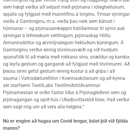
sem hægt verður að setjast með prjónana í rólegheitunum,
spjalla og fylgjast með mannlífinu á torginu. Ýmsar sýningar
verða á Garntorginu, m.a. verða þau verk sem bárust í
hönnunar – og prjónasamkeppni hátíðarinnar til sýnis auk
sýningar á lettneskum vettlingum, prjónaskap Höllu
Ármannsdóttur og ævintýralegum hekluðum búningum. Á
Garntorginu verður einnig tóvinnusvæði og við hvetjum
spunafólk til að mæta með rokkana sína, snældur og kamba
og leyfa gestum og gangandi að fylgjast með tóvinnunni. Að
þessu sinni gefst gestum einnig kostur á að grípa í að
sauma í Vatnsdælurefilinn í Kvennaskólanum og að kynna
sér starfsemi TextílLabs Textílmiðstöðvarinnar.
Prjónamessan er orðin fastur liður á Prjónagleðinni sem og
prjónagangan og opið hús í Ullarþvottastöð Ístex. Það verður
sem sagt nóg um að vera alla helgina.“
Nú er enginn að hugsa um Covid lengur, búist þið við fjölda
manns?