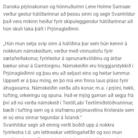
Danska prjónakonan og hönnuðurinn Lene Holme Samsøe
verður gestur hátíðarinnar að þessu sinni og segir Svanhildur
það vera mikinn heiður fyrir skipuleggjendur hátíðarinnar að
hún skuli taka þátt í Prjónagleðinni.
„Hún mun setja svip sinn á hátíðina þar sem hún kennir á
nokkrum námskeiðum, verður með vinnustofu fyrir
sætaferðakonur, fyrirlestur á opnunarkvöldinu og áritar
bækur sínar á Garntorginu. Námskeiðin eru hryggjarstykkið í
Prjónagleðinni og þau eru að seljast eins og heitar lummur.
Uppselt er á þau mörg, en þó má enn finna laus pláss fyrir
áhugasama. Námskeiðin verða alls konar; m.a. í prjóni, hekli,
tufting, orkeringu og spuna. Það er mjög gaman að segja frá
því að nú verða námskeið í TextílLabi Textílmiðstöðvarinnar,
bæði í tufting sem og á stafrænu prjónavélina Kniterate sem
er sú eina sinnar tegundar á Íslandi.“
Svanhildur segir að einnig verði boðið upp á nokkra
fyrirlestra t.d. um lettneskar vettlingahefðir og svo mun