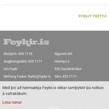
YFIRLIT FRÉTTA
Ritstjórn:
455 7176
Nýprent ehf
Auglýsingasími:
455 7171
Hesteyri 2
Um Feyki
550 Sauðárkrókur
Netfang Feykis:
feykir@feykir.is
Sími:
455 7171
RSS
Netfang Nýprents:
Með því að heimsækja Feykir.is okkar samþykkir þú notkun
nyprent@nyprent.is
Auglýsingar
á vafrakökum.
Lesa nánar