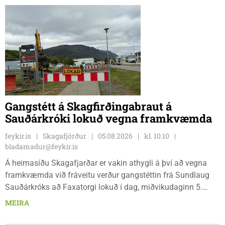
Gangstétt á Skagfirðingabraut á
Sauðárkróki lokuð vegna framkvæmda
feykir.is
Skagafjörður
05.08.2026
kl. 10.10
bladamadur@feykir.is
Á heimasíðu Skagafjarðar er vakin athygli á því að vegna
framkvæmda við fráveitu verður gangstéttin frá Sundlaug
Sauðárkróks að Faxatorgi lokuð í dag, miðvikudaginn 5.
ágúst, og á morgun, fimmtudaginn 6. ágúst.
MEIRA