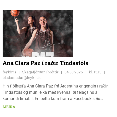
verður.
Ana Clara Paz í raðir Tindastóls
feykir.is
Skagafjörður, Íþróttir
04.08.2026
kl. 15.13
bladamadur@feykir.is
Hin fjölhæfa Ana Clara Paz frá Argentínu er gengin í raðir
Tindastóls og mun leika með kvennaliði félagsins á
komandi tímabil. En þetta kom fram á Facebook síðu
Körfuknattleiksdeildarinnar fyrr í dag. Paz þekkir íslenska
MEIRA
körfuboltann vel og kemur með mikilvæga reynslu inn í ungt