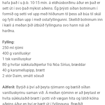
hafa það í u.þ.b. 10-15 mín. á eldhúsborðinu áður en það er
sett út í svo það mýkist aðeins. Ég þrýsti síðan botninum í
formið og setti vel upp með hliðunum til þess að búa til skál
og fylli síðan upp í með ostafyllingunni. Skellið botninum inn
í kæli á meðan þið útbúið fyllinguna svo hann nái að
harðna.
Fylling:
250 ml rjómi
400 g vanilluskyr
1 tsk vanillusykur
80 g hvítar súkkulaðiperlur frá Nóa Síríus, bræddar
40 g karamellupipp, brætt
2 stór Daim, smátt söxuð
Aðferð:
Byrjið á því að þeyta rjómann og bætið síðan
vanilluskyrinu saman við. Á meðan rjóminn er að þeytast er
hvíta súkkulaðið brætt í potti við vægan hita og látið kólna
aðeins áður en því er bætt út í fyllinguna. Bræðið