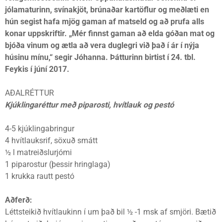
jólamaturinn, svínakjöt, brúnaðar kartöflur og meðlæti en
hún segist hafa mjög gaman af matseld og að prufa alls
konar uppskriftir. „Mér finnst gaman að elda góðan mat og
bjóða vinum og ætla að vera duglegri við það í ár í nýja
húsinu mínu,“ segir Jóhanna. Þátturinn birtist í 24. tbl.
Feykis í júní 2017.
AÐALRÉTTUR
Kjúklingaréttur með piparosti, hvítlauk og pestó
4-5 kjúklingabringur
4 hvítlauksrif, söxuð smátt
½ l matreiðslurjómi
1 piparostur (þessir hringlaga)
1 krukka rautt pestó
Aðferð:
Léttsteikið hvítlaukinn í um það bil ½ -1 msk af smjöri. Bætið