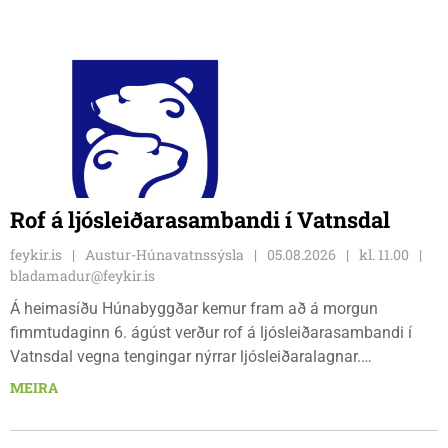
Rof á ljósleiðarasambandi í Vatnsdal
feykir.is
Austur-Húnavatnssýsla
05.08.2026
kl. 11.00
bladamadur@feykir.is
Á heimasíðu Húnabyggðar kemur fram að á morgun
fimmtudaginn 6. ágúst verður rof á ljósleiðarasambandi í
Vatnsdal vegna tengingar nýrrar ljósleiðaralagnar.
Ljósleiðarasambandið verður rofið á morgun fimmtudag
MEIRA
klukkan 9:00 í vestanverðum Vatnsdal.