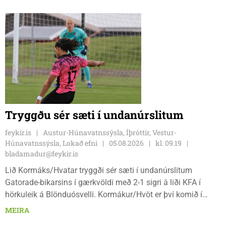
Tryggðu sér sæti í undanúrslitum
feykir.is
Austur-Húnavatnssýsla, Íþróttir, Vestur-
Húnavatnssýsla, Lokað efni
05.08.2026
kl. 09.19
bladamadur@feykir.is
Lið Kormáks/Hvatar tryggði sér sæti í undanúrslitum
Gatorade-bikarsins í gærkvöldi með 2-1 sigri á liði KFA í
hörkuleik á Blönduósvelli. Kormákur/Hvöt er því komið í
undanúrslitin annað árið í röð, en ásamt þeim verða
MEIRA
Álftnesingar, Haukar og Selfyssingar í pottinum þegar dregið