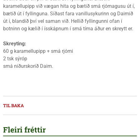
karamellupipp við vægan hita og bætið smá rjómagusu út í,
bætið út í fyllinguna. Síðast fara vanillusykurinn og Daimið
út í, blandið því vel saman við. Hellið fyllingunni ofan í
botninn og kælið í ísskápnum í smá tíma áður en skreytt er.
Skreyting:
60 g karamellupipp + smá rjómi
2 tsk sýróp
smá niðurskorið Daim.
TIL BAKA
Fleiri fréttir