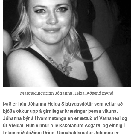
Matgæðingurinn Jóhanna Helga. Aðsend mynd.
Það er hún Jóhanna Helga Sigtryggsdóttir sem ætlar að
bjóða okkur upp á girnilegar kræsingar þessa vikuna.
Jóhanna býr á Hvammstanga en er ættuð af Vatnsnesi og
úr Víðidal. Hún vinnur á leikskólanum Ásgarði og einnig í
félagsmiðstöðinni Órion. Uppáhaldsmatur Jóhönnu er