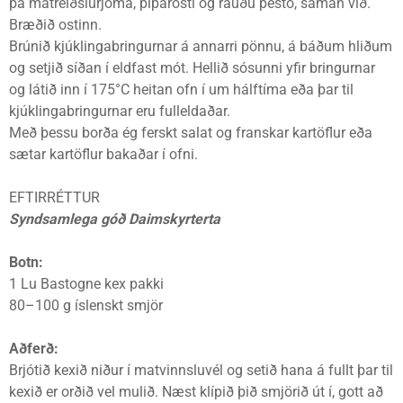
þá matreiðslurjóma, piparosti og rauðu pestó, saman við.
Bræðið ostinn.
Brúnið kjúklingabringurnar á annarri pönnu, á báðum hliðum
og setjið síðan í eldfast mót. Hellið sósunni yfir bringurnar
og látið inn í 175°C heitan ofn í um hálftíma eða þar til
kjúklingabringurnar eru fulleldaðar.
Með þessu borða ég ferskt salat og franskar kartöflur eða
sætar kartöflur bakaðar í ofni.
EFTIRRÉTTUR
Syndsamlega góð Daimskyrterta
Botn:
1 Lu Bastogne kex pakki
80–100 g íslenskt smjör
Aðferð:
Brjótið kexið niður í matvinnsluvél og setið hana á fullt þar til
kexið er orðið vel mulið. Næst klípið þið smjörið út í, gott að