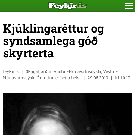
Kjúklingaréttur og
syndsamlega góð
skyrterta
feykir.is
Skagafjörður, Austur-Húnavatnssýsla, Vestur-
Húnavatnssýsla, Í matinn er þetta helst
29.06.2019
kl. 10.17