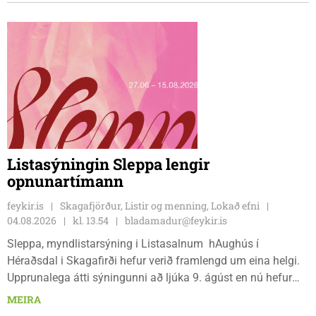
og metnaðarfullt lið Stólanna.
Listasýningin Sleppa lengir
opnunartímann
feykir.is
Skagafjörður, Listir og menning, Lokað efni
04.08.2026
kl. 13.54
bladamadur@feykir.is
Sleppa, myndlistarsýning i Listasalnum hAughús í
Héraðsdal i Skagafirði hefur verið framlengd um eina helgi.
Upprunalega átti sýningunni að ljúka 9. ágúst en nú hefur
opnunartíminn verið framlengdur til 15. ágúst. Opið er á
MEIRA
föstudögum og um helgar frá 13:00 til 18:00.