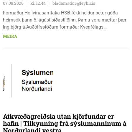
07.08.2026
kl. 12.44
bladamadur@feykir.is
Formaður Hollvinasamtaka HSB fékk heldur betur góða
heimsók þann 5. ágúst síðastliðinn. Þarna voru mættar þær
Ingibjörg á Auðólfsstöðum formaður Kvenfélags
Bólstaðarhlíðarhrepps og Guðrún á Auðkúlu formaður
MEIRA
Kvenfélags Svínavatnshrepps. Afhentu þær Sigurlaugu Þóru
gjafabréf að upphæð kr: 737.800 upp í kaup á
höggbylgjutæki í aðstöðu sjúkraþjálfara.
Atkvæðagreiðsla utan kjörfundar er
hafin | Tilkynning frá sýslumanninum á
Norðurlandi vestra