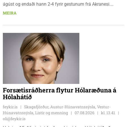
ágúst og endaði hann 2-4 fyrir gestunum frá Akranesi.
Tindastólsliðið frumsýndi tvo nýja leikmenn en þær dönsku
MEIRA
Cecilie Lillesoe Esbak Pedersen og Sandra Pedersen eru
tvíburar.
Forsætisráðherra flytur Hólaræðuna á
Hólahátíð
feykir.is
Skagafjörður, Austur-Húnavatnssýsla, Vestur-
Húnavatnssýsla, Listir og menning
07.08.2026
kl. 13.41
oli@feykir.is