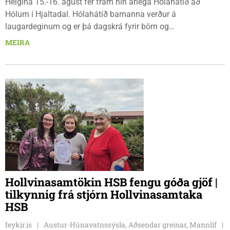
Helgina 15.-16. ágúst fer fram hin árlega Hólahátíð að
Hólum í Hjaltadal. Hólahátíð barnanna verður á
laugardeginum og er þá dagskrá fyrir börn og
fjölskyldur.Lydía Einarsdóttir svæðisstjóri æskulýðsmála og
MEIRA
Karl Lúðvíksson íþróttakennari sjá um dagskrána.
Hollvinasamtökin HSB fengu góða gjöf |
tilkynnig frá stjórn Hollvinasamtaka
HSB
feykir.is
Austur-Húnavatnssýsla, Aðsendar greinar, Mannlíf