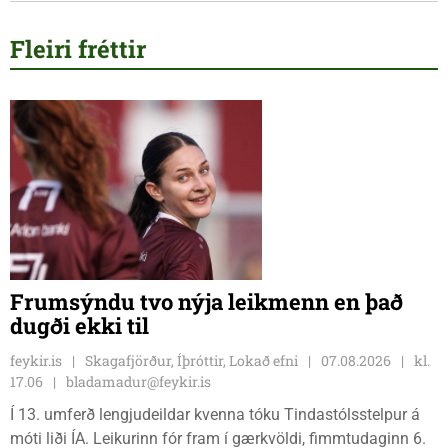
Fleiri fréttir
Frumsýndu tvo nýja leikmenn en það
dugði ekki til
feykir.is
Skagafjörður, Íþróttir, Lokað efni
07.08.2026
kl.
17.06
bladamadur@feykir.is
Í 13. umferð lengjudeildar kvenna tóku Tindastólsstelpur á
móti liði ÍA. Leikurinn fór fram í gærkvöldi, fimmtudaginn 6.