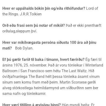
Hver er uppáhalds bókin þín og/eða rithöfundur?
Lord of
the Rings. J.R.R.Tolkien
Orð eða frasi sem þú notar of mikið?
Það er ekki prenthæft
orðalag,sleppum því.
Hver var mikilvægasta persóna síðustu 100 ára að þínu
mati?
Bob Dylan.
Ef þú gætir farið til baka í tímann, hvert færirðu?
Ég færi til
ársins 1976, 25. nóvember. Það ár voru tónleikar í Winterland
Ballroom í San Francisco sem hétu The Last Waltz. Hið
óviðjafnanlega The Band hélt þessa tónleika ásamt vinum
sínum sem komu fram með þeim. Martin Scorsese gerði
alveg stórkostlega heimildarmynd um viðburðinn sem ber
sama nafn og tónleikarnir.
Hver væri titillinn á ævisögu þinni?
Hún myndi heita: Er