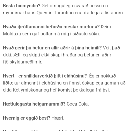
Besta bíómyndin?
Get ómögulega svarað þessu en
myndirnar hans Quentin Tarantino eru ofarlega á listanum.
Hvaða íþróttamanni hefurðu mestar mætur á?
Þeim
Molduxa sem gaf boltann á mig í síðustu sókn.
Hvað gerir þú betur en allir aðrir á þínu heimili?
Veit það
ekki. Ætli ég skipti ekki skapi hraðar og betur en aðrir
fjölskyldumeðlimir.
Hvert er snilldarverkið þitt í eldhúsinu?
Ég er nokkuð
liðtækur almennt í eldhúsinu en finnst óskaplega gaman að
elda Ket ýmiskonar og hef komist þokkalega frá því.
Hættulegasta helgarnammið?
Coca Cola.
Hvernig er eggið best?
Hrært.