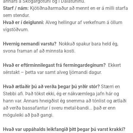
annars á Skógargötuni og í Dalatúninu.
Starf / nám:
Kjötiðnaðarmaður að mennt en er á milli starfa
sem stendur.
Hvað er í deiglunni:
Alveg hellingur af verkefnum á öllum
vígstöðvum.
Hvernig nemandi varstu?
Nokkuð spakur bara held ég,
svona framan af að minnsta kosti.
Hvað er eftirminnilegast frá fermingardeginum?
Ekkert
sérstakt – þetta var samt alveg ljómandi dagur.
Hvað ætlaðir þú að verða þegar þú yrðir stór?
Stærri en
Stebbi afi. Það tókst ekki, ég er nákvæmlega jafn hár og
hann var. Annars hneigðist ég snemma að tónlist og ætlaði
að verða bassafantur í sveru metal-bandi... það er enn
möguleiki að það gangi.
Hvað var uppáhalds leikfangið þitt þegar þú varst krakki?