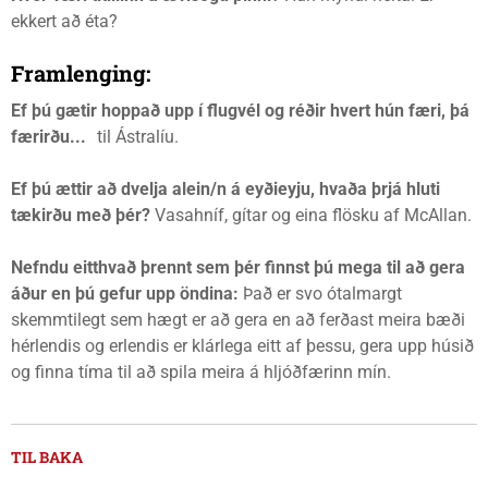
ekkert að éta?
Framlenging:
Ef þú gætir hoppað upp í flugvél og réðir hvert hún færi, þá
færirðu...
til Ástralíu.
Ef þú ættir að dvelja alein/n á eyðieyju, hvaða þrjá hluti
tækirðu með þér?
Vasahníf, gítar og eina flösku af McAllan.
Nefndu eitthvað þrennt sem þér finnst þú mega til að gera
áður en þú gefur upp öndina:
Það er svo ótalmargt
skemmtilegt sem hægt er að gera en að ferðast meira bæði
hérlendis og erlendis er klárlega eitt af þessu, gera upp húsið
og finna tíma til að spila meira á hljóðfærinn mín.
TIL BAKA