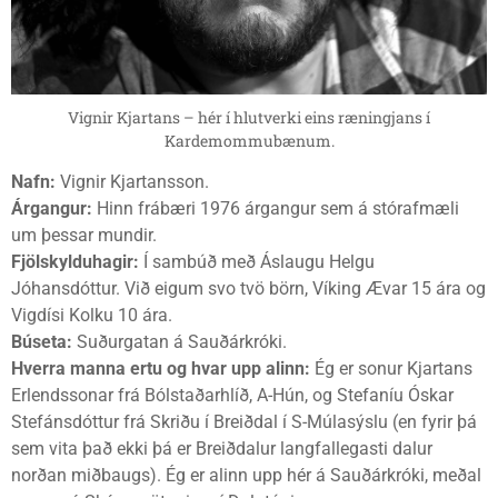
Vignir Kjartans – hér í hlutverki eins ræningjans í
Kardemommubænum.
Nafn:
Vignir Kjartansson.
Árgangur:
Hinn frábæri 1976 árgangur sem á stórafmæli
um þessar mundir.
Fjölskylduhagir:
Í sambúð með Áslaugu Helgu
Jóhansdóttur. Við eigum svo tvö börn, Víking Ævar 15 ára og
Vigdísi Kolku 10 ára.
Búseta:
Suðurgatan á Sauðárkróki.
Hverra manna ertu og hvar upp alinn:
Ég er sonur Kjartans
Erlendssonar frá Bólstaðarhlíð, A-Hún, og Stefaníu Óskar
Stefánsdóttur frá Skriðu í Breiðdal í S-Múlasýslu (en fyrir þá
sem vita það ekki þá er Breiðdalur langfallegasti dalur
norðan miðbaugs). Ég er alinn upp hér á Sauðárkróki, meðal