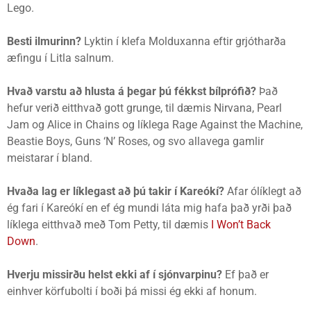
Lego.
Besti ilmurinn?
Lyktin í klefa Molduxanna eftir grjótharða
æfingu í Litla salnum.
Hvað varstu að hlusta á þegar þú fékkst bílprófið?
Það
hefur verið eitthvað gott grunge, til dæmis Nirvana, Pearl
Jam og Alice in Chains og líklega Rage Against the Machine,
Beastie Boys, Guns ‘N’ Roses, og svo allavega gamlir
meistarar í bland.
Hvaða lag er líklegast að þú takir í Kareókí?
Afar ólíklegt að
ég fari í Kareókí en ef ég mundi láta mig hafa það yrði það
líklega eitthvað með Tom Petty, til dæmis
I Won’t Back
Down
.
Hverju missirðu helst ekki af í sjónvarpinu?
Ef það er
einhver körfubolti í boði þá missi ég ekki af honum.