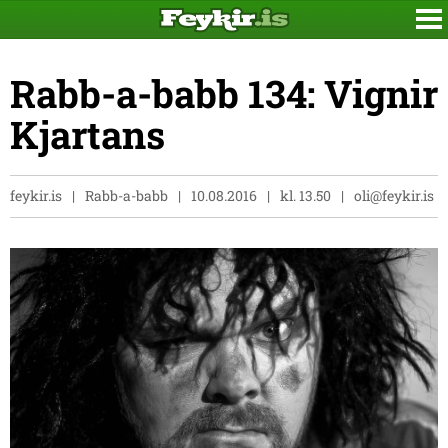
Rabb-a-babb 134: Vignir
Kjartans
feykir.is
Rabb-a-babb
10.08.2016
kl. 13.50
oli@feykir.is