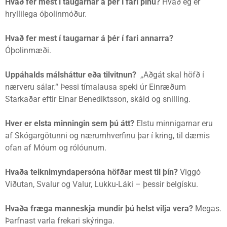
Hvað fer mest í taugarnar á þér í fari þínu?
Hvað ég er
hryllilega óþolinmóður.
Hvað fer mest í taugarnar á þér í fari annarra?
Óþolinmæði.
Uppáhalds málsháttur eða tilvitnun?
„Aðgát skal höfð í
nærveru sálar.“ Þessi tímalausa speki úr Einræðum
Starkaðar eftir Einar Benediktsson, skáld og snilling.
Hver er elsta minningin sem þú átt?
Elstu minnigarnar eru
af Skógargötunni og nærumhverfinu þar í kring, til dæmis
ofan af Móum og rólóunum.
Hvaða teiknimyndapersóna höfðar mest til þín?
Viggó
Viðutan, Svalur og Valur, Lukku-Láki – þessir belgísku.
Hvaða fræga manneskja mundir þú helst vilja vera?
Megas.
Þarfnast varla frekari skýringa.