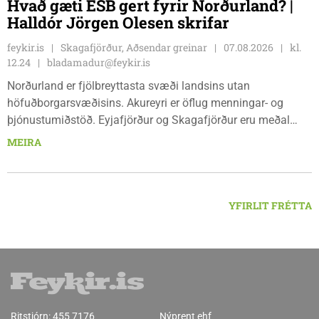
Hvað gæti ESB gert fyrir Norðurland? |
Halldór Jörgen Olesen skrifar
feykir.is
Skagafjörður, Aðsendar greinar
07.08.2026
kl.
12.24
bladamadur@feykir.is
Norðurland er fjölbreyttasta svæði landsins utan
höfuðborgarsvæðisins. Akureyri er öflug menningar- og
þjónustumiðstöð. Eyjafjörður og Skagafjörður eru meðal
bestu landbúnaðarsvæða landsins. Dalvík, Siglufjörður og
MEIRA
Húsavík byggja á sjávarútvegi og ferðaþjónustu. Og víða á
svæðinu er verið að þróa orkuverkefni og nýsköpun.
YFIRLIT FRÉTTA
Ritstjórn:
455 7176
Nýprent ehf