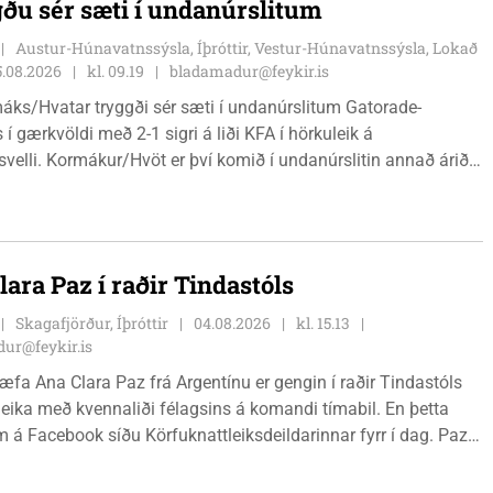
ðu sér sæti í undanúrslitum
Austur-Húnavatnssýsla, Íþróttir, Vestur-Húnavatnssýsla, Lokað
5.08.2026
kl. 09.19
bladamadur@feykir.is
áks/Hvatar tryggði sér sæti í undanúrslitum Gatorade-
 í gærkvöldi með 2-1 sigri á liði KFA í hörkuleik á
velli. Kormákur/Hvöt er því komið í undanúrslitin annað árið í
ásamt þeim verða Álftnesingar, Haukar og Selfyssingar í
 þegar dregið verður.
lara Paz í raðir Tindastóls
Skagafjörður, Íþróttir
04.08.2026
kl. 15.13
ur@feykir.is
hæfa Ana Clara Paz frá Argentínu er gengin í raðir Tindastóls
eika með kvennaliði félagsins á komandi tímabil. En þetta
 á Facebook síðu Körfuknattleiksdeildarinnar fyrr í dag. Paz
slenska körfuboltann vel og kemur með mikilvæga reynslu inn í
metnaðarfullt lið Stólanna.