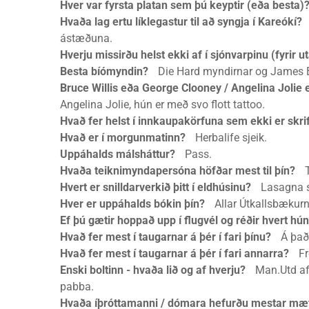
Hver var fyrsta platan sem þú keyptir (eða besta)
Hvaða lag ertu líklegastur til að syngja í Kareókí?
C
ástæðuna.
Hverju missirðu helst ekki af í sjónvarpinu (fyrir ut
Besta bíómyndin?
Die Hard myndirnar og James 
Bruce Willis eða George Clooney / Angelina Joli
Angelina Jolie, hún er með svo flott tattoo.
Hvað fer helst í innkaupakörfuna sem ekki er skr
Hvað er í morgunmatinn?
Herbalife sjeik.
Uppáhalds málsháttur?
Pass.
Hvaða teiknimyndapersóna höfðar mest til þín?
T
Hvert er snilldarverkið þitt í eldhúsinu?
Lasagna sem
Hver er uppáhalds bókin þín?
Allar Útkallsbækurn
Ef þú gætir hoppað upp í flugvél og réðir hvert hún
Hvað fer mest í taugarnar á þér í fari þínu?
Á það 
Hvað fer mest í taugarnar á þér í fari annarra?
Fre
Enski boltinn - hvaða lið og af hverju?
Man.Utd af 
pabba.
Hvaða íþróttamanni / dómara hefurðu mestar mæ