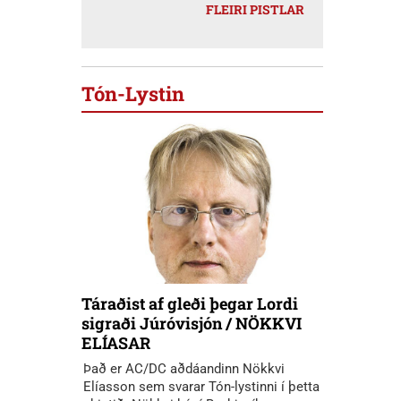
FLEIRI PISTLAR
Tón-Lystin
Táraðist af gleði þegar Lordi
sigraði Júróvisjón / NÖKKVI
ELÍASAR
Það er AC/DC aðdáandinn Nökkvi
Elíasson sem svarar Tón-lystinni í þetta