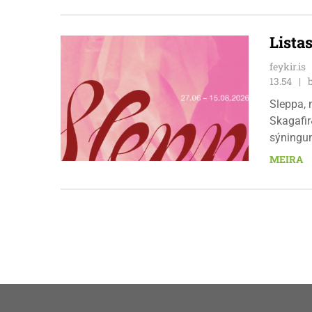
Lista
feykir.is
13.54
Sleppa, 
Skagafir
sýningun
framleng
MEIRA
13:00 til