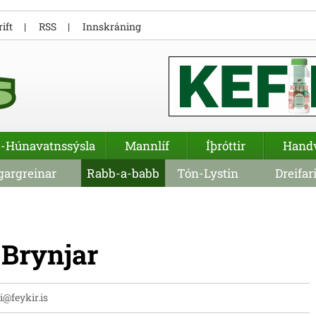
ift
RSS
Innskráning
-Húnavatnssýsla
Mannlíf
Íþróttir
Hand
argreinar
Rabb-a-babb
Tón-Lystin
Dreifar
 Brynjar
li@feykir.is