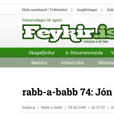
Hafa samband / Fréttaskot
Auglýsingar
Áskr
fimmtudagur 06. ágúst
Skagafjörður
A-Húnavatnssýsla
V
Bændur
Aðsent efni
Minning
rabb-a-babb 74: Jón
feykir.is
Rabb-a-babb
09.05.2008
kl. 07.57
o