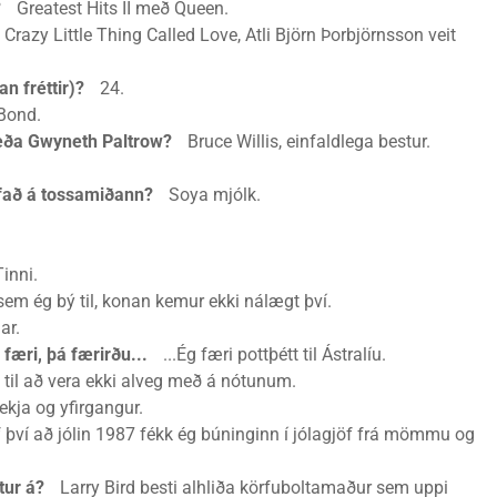
?
Greatest Hits II með Queen.
razy Little Thing Called Love, Atli Björn Þorbjörnsson veit
an fréttir)?
24.
Bond.
e eða Gwyneth Paltrow?
Bruce Willis, einfaldlega bestur.
ifað á tossamiðann?
Soya mjólk.
inni.
 ég bý til, konan kemur ekki nálægt því.
ar.
 færi, þá færirðu...
...Ég færi pottþétt til Ástralíu.
til að vera ekki alveg með á nótunum.
kja og yfirgangur.
því að jólin 1987 fékk ég búninginn í jólagjöf frá mömmu og
tur á?
Larry Bird besti alhliða körfuboltamaður sem uppi