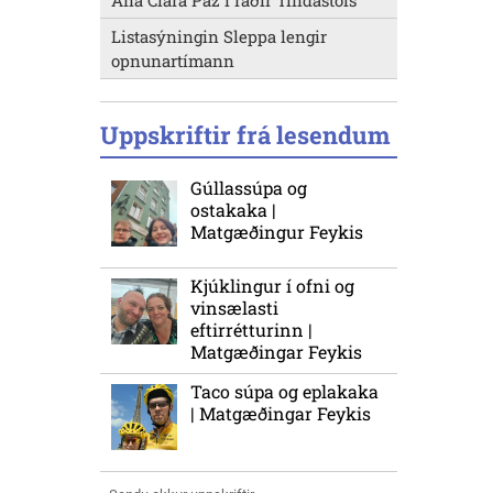
Ana Clara Paz í raðir Tindastóls
Listasýningin Sleppa lengir
opnunartímann
Uppskriftir frá lesendum
Gúllassúpa og
ostakaka |
Matgæðingur Feykis
Kjúklingur í ofni og
vinsælasti
eftirrétturinn |
Matgæðingar Feykis
Taco súpa og eplakaka
| Matgæðingar Feykis