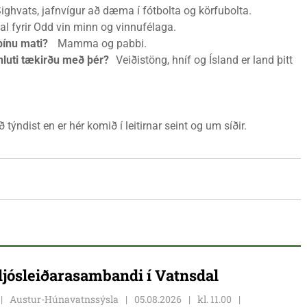
Sighvats, jafnvígur að dæma í fótbolta og körfubolta.
 fyrir Odd vin minn og vinnufélaga.
þínu mati?
Mamma og pabbi.
 hluti tækirðu með þér?
Veiðistöng, hníf og Ísland er land þitt
týndist en er hér komið í leitirnar seint og um síðir.
 ljósleiðarasambandi í Vatnsdal
Austur-Húnavatnssýsla
05.08.2026
kl. 11.00