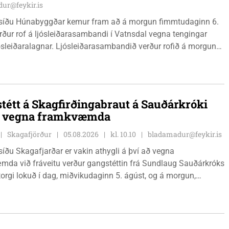
ur@feykir.is
síðu Húnabyggðar kemur fram að á morgun fimmtudaginn 6.
rður rof á ljósleiðarasambandi í Vatnsdal vegna tengingar
jósleiðaralagnar. Ljósleiðarasambandið verður rofið á morgun
g klukkan 9:00 í vestanverðum Vatnsdal.
tétt á Skagfirðingabraut á Sauðárkróki
ð vegna framkvæmda
Skagafjörður
05.08.2026
kl. 10.10
bladamadur@feykir.is
íðu Skagafjarðar er vakin athygli á því að vegna
da við fráveitu verður gangstéttin frá Sundlaug Sauðárkróks
orgi lokuð í dag, miðvikudaginn 5. ágúst, og á morgun,
ginn 6. ágúst.