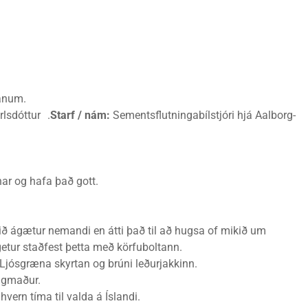
ganum.
rlsdóttur .
Starf / nám:
Sementsflutningabílstjóri hjá Aalborg-
nar og hafa það gott.
ið ágætur nemandi en átti það til að hugsa of mikið um
getur staðfest þetta með körfuboltann.
jósgræna skyrtan og brúni leðurjakkinn.
gmaður.
vern tíma til valda á Íslandi.