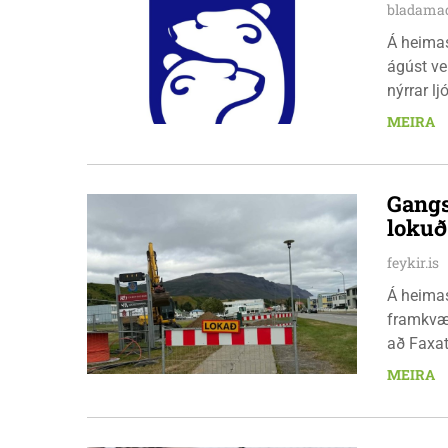
bladamad
Á heima
ágúst ve
nýrrar l
fimmtuda
MEIRA
Gangs
loku
feykir.is
Á heimas
framkvæm
að Faxat
fimmtuda
MEIRA