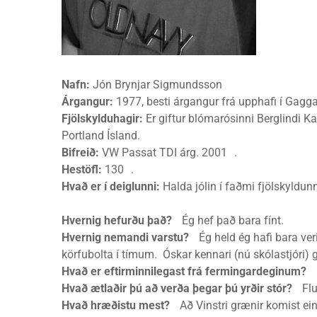
Nafn:
Jón Brynjar Sigmundsson
Árgangur:
1977, besti árgangur frá upphafi í Gag
Fjölskylduhagir:
Er giftur blómarósinni Berglindi Ka
Portland Ísland.
Bifreið:
VW Passat TDI árg. 2001 .
Hestöfl:
130 .
Hvað er í deiglunni:
Halda jólin í faðmi fjölskyldun
Hvernig hefurðu það?
Ég hef það bara fínt.
Hvernig nemandi varstu?
Ég held ég hafi bara ver
körfubolta í tímum. Óskar kennari (nú skólastjóri) 
Hvað er eftirminnilegast frá fermingardeginum?
L
Hvað ætlaðir þú að verða þegar þú yrðir stór?
Flu
Hvað hræðistu mest?
Að Vinstri grænir komist einh