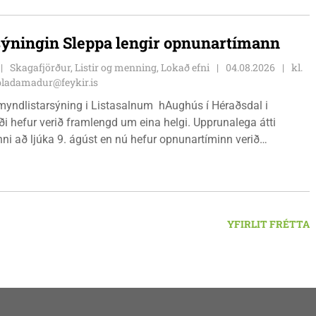
sýningin Sleppa lengir opnunartímann
Skagafjörður, Listir og menning, Lokað efni
04.08.2026
kl.
bladamadur@feykir.is
myndlistarsýning i Listasalnum hAughús í Héraðsdal i
ði hefur verið framlengd um eina helgi. Upprunalega átti
ni að ljúka 9. ágúst en nú hefur opnunartíminn verið
dur til 15. ágúst. Opið er á föstudögum og um helgar frá
 18:00.
YFIRLIT FRÉTTA