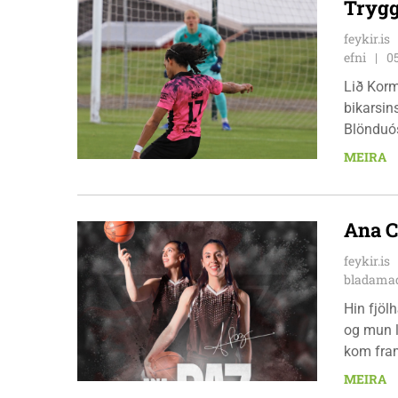
Trygg
feykir.is
efni
0
Lið Korm
bikarsins
Blönduós
röð, en 
MEIRA
pottinum
Ana C
feykir.is
bladamad
Hin fjöl
og mun l
kom fram
þekkir í
MEIRA
ungt og 