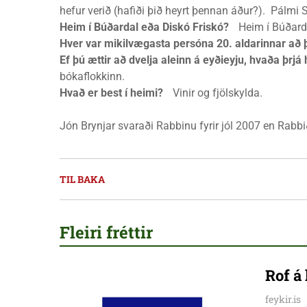
hefur verið (hafiði þið heyrt þennan áður?). Pálmi 
Heim í Búðardal eða Diskó Friskó?
Heim í Búðardal
Hver var mikilvægasta persóna 20. aldarinnar að 
Ef þú ættir að dvelja aleinn á eyðieyju, hvaða þrjá
bókaflokkinn.
Hvað er best í heimi?
Vinir og fjölskylda.
Jón Brynjar svaraði Rabbinu fyrir jól 2007 en Rabbið 
TIL BAKA
Fleiri fréttir
Rof á
feykir.is