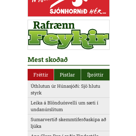
Mest skoðað
Fréttir
Pistlar
Íþróttir
Úthlutun úr Húnasjóði: Sjö hlutu
styrk
Leika á Blönduósvelli um sæti í
undanúrslitum
Sumarvertíð skemmtiferðaskipa að
ljúka