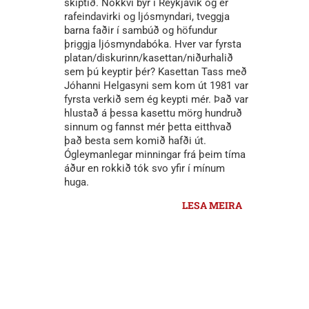
skiptið. Nökkvi býr í Reykjavík og er
rafeindavirki og ljósmyndari, tveggja
barna faðir í sambúð og höfundur
þriggja ljósmyndabóka. Hver var fyrsta
platan/diskurinn/kasettan/niðurhalið
sem þú keyptir þér? Kasettan Tass með
Jóhanni Helgasyni sem kom út 1981 var
fyrsta verkið sem ég keypti mér. Það var
hlustað á þessa kasettu mörg hundruð
sinnum og fannst mér þetta eitthvað
það besta sem komið hafði út.
Ógleymanlegar minningar frá þeim tíma
áður en rokkið tók svo yfir í mínum
huga.
LESA MEIRA