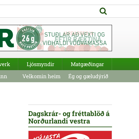
verk
Ljósmyndir
Matgæðingar
inn
Velkomin heim
Ég og gæludýrið
Dagskrár- og fréttablöð á
Norðurlandi vestra