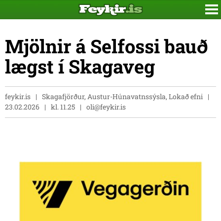
Mjölnir á Selfossi bauð
lægst í Skagaveg
feykir.is
Skagafjörður, Austur-Húnavatnssýsla, Lokað efni
23.02.2026
kl. 11.25
oli@feykir.is