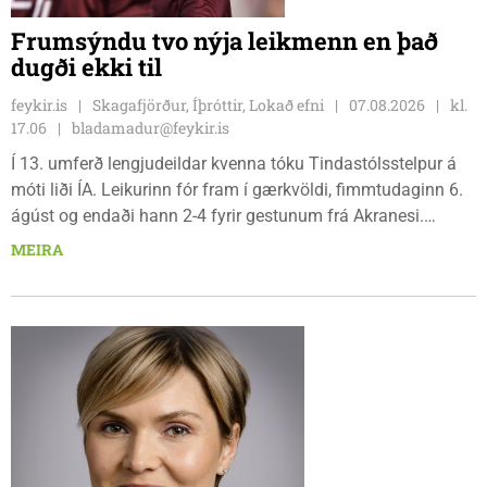
Frumsýndu tvo nýja leikmenn en það
dugði ekki til
feykir.is
Skagafjörður, Íþróttir, Lokað efni
07.08.2026
kl.
17.06
bladamadur@feykir.is
Í 13. umferð lengjudeildar kvenna tóku Tindastólsstelpur á
móti liði ÍA. Leikurinn fór fram í gærkvöldi, fimmtudaginn 6.
ágúst og endaði hann 2-4 fyrir gestunum frá Akranesi.
Tindastólsliðið frumsýndi tvo nýja leikmenn en þær dönsku
MEIRA
Cecilie Lillesoe Esbak Pedersen og Sandra Pedersen eru
tvíburar.