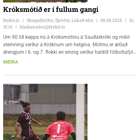
Króksmótið er í fullum gangi
feykir.is
Skagafjörður, Íþróttir, Lokað efni
08.08.2026
kl.
15.16
bladamadur@feykir.is
Um 90 lið keppa nú á Króksmótinu á Sauðárkróki og mikil
stemning verður á Króknum um helgina. Mótinu er ætlað
drengjum í 6. og 7. flokki en einnig verður haldið fótboltafjör
fyrir yngri systkini. Mótið hófst í gær, föstudaginn 7. ágúst
MEIRA
og því lýkur á morgun, sunnudaginn 9. ágúst.