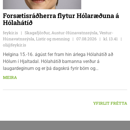
Forsætisráðherra flytur Hólaræðuna á
Hólahátíð
feykir.is
Skagafjörður, Austur-Húnavatnssýsla, Vestur-
Húnavatnssýsla, Listir og menning
07.08.2026
kl. 13.41
oli@feykir.is
Helgina 15.-16. ágúst fer fram hin árlega Hólahátíð að
Hólum í Hjaltadal. Hólahátíð barnanna verður á
laugardeginum og er þá dagskrá fyrir börn og
fjölskyldur.Lydía Einarsdóttir svæðisstjóri æskulýðsmála og
MEIRA
Karl Lúðvíksson íþróttakennari sjá um dagskrána.
YFIRLIT FRÉTTA