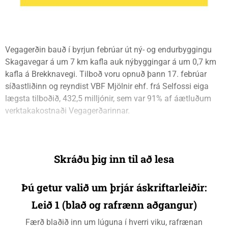
Vegagerðin bauð í byrjun febrúar út ný- og endurbyggingu
Skagavegar á um 7 km kafla auk nýbyggingar á um 0,7 km
kafla á Brekknavegi. Tilboð voru opnuð þann 17. febrúar
síðastliðinn og reyndist VBF Mjölnir ehf. frá Selfossi eiga
lægsta tilboðið, 432,5 milljónir, sem var 91% af áætluðum
verktakakostnaði Vegagerðarinnar.
Skráðu þig inn til að lesa
Þú getur valið um þrjár áskriftarleiðir:
Leið 1 (blað og rafrænn aðgangur)
Færð blaðið inn um lúguna í hverri viku, rafrænan