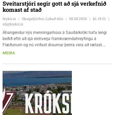
Sveitarstjóri segir gott að sjá verkefnið
komast af stað
feykir.is
Skagafjörður, Lokað efni
08.08.2026
kl. 19.01
oli@feykir.is
Áhangendur nýs menningarhúss á Sauðárkróki hafa lengi
beðið eftir að sjá einhverja framkvæmdahreyfingu á
Flæðunum og nú virðast draumar þeirra vera að rætast.
Þórður Hansen mætti með tæki og tól og hóf
MEIRA
jarðvegsframkvæmdir vegna menningarhúss nú fyrir helgina
og sagði Magnús Barðdal sveitarstjóri það vera virkilega
ánægjulegt að sjá að loksins sé farið að vinna á svæðinu,
þegar Feykir spurði hann út í málið.