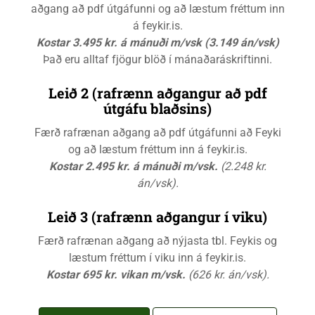
aðgang að pdf útgáfunni og að læstum fréttum inn
á feykir.is.
Kostar 3.495 kr. á mánuði m/vsk (3.149 án/vsk)
Það eru alltaf fjögur blöð í mánaðaráskriftinni.
Leið 2 (rafrænn aðgangur að pdf
útgáfu blaðsins)
Færð rafrænan aðgang að pdf útgáfunni að Feyki
og að læstum fréttum inn á feykir.is.
Kostar 2.495 kr. á mánuði m/vsk.
(2.248 kr.
án/vsk).
Leið 3 (rafrænn aðgangur í viku)
Færð rafrænan aðgang að nýjasta tbl. Feykis og
læstum fréttum í viku inn á feykir.is.
Kostar 695 kr. vikan m/vsk.
(626 kr. án/vsk).