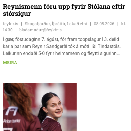
Reynismenn fóru upp fyrir Stólana eftir
stórsigur
feykir.is
Skagafjörður, Íþróttir, Lokað efni
08.08.2026
kl.
14.30
bladamadur@feykir.is
Í gær, föstudaginn 7. ágúst, fór fram toppslagur í 3. deild
karla þar sem Reynir Sandgerði tók á móti liði Tindastóls.
Leikurinn endaði 5-0 fyrir heimamenn og fleytti sigurinn
Reynismönnum á topp deildarinnar en Stólunum í annað
MEIRA
sætið. Tindastólsliðið frumsýndi jafnframt nýjan leikmann í
leiknum.