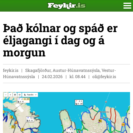
Það kólnar og spáð er
éljagangi í dag og á
morgun
feykir.is
Skagafjörður, Austur-Húnavatnssýsla, Vestur-
Húnavatnssýsla
24.02.2026
kl. 08.44
oli@feykir.is