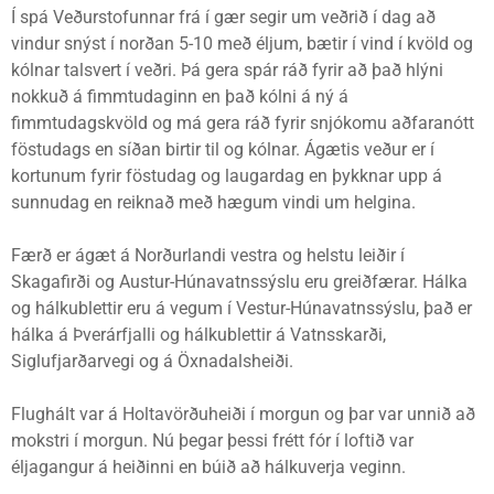
Í spá Veðurstofunnar frá í gær segir um veðrið í dag að
vindur snýst í norðan 5-10 með éljum, bætir í vind í kvöld og
kólnar talsvert í veðri. Þá gera spár ráð fyrir að það hlýni
nokkuð á fimmtudaginn en það kólni á ný á
fimmtudagskvöld og má gera ráð fyrir snjókomu aðfaranótt
föstudags en síðan birtir til og kólnar. Ágætis veður er í
kortunum fyrir föstudag og laugardag en þykknar upp á
sunnudag en reiknað með hægum vindi um helgina.
Færð er ágæt á Norðurlandi vestra og helstu leiðir í
Skagafirði og Austur-Húnavatnssýslu eru greiðfærar. Hálka
og hálkublettir eru á vegum í Vestur-Húnavatnssýslu, það er
hálka á Þverárfjalli og hálkublettir á Vatnsskarði,
Siglufjarðarvegi og á Öxnadalsheiði.
Flughált var á Holtavörðuheiði í morgun og þar var unnið að
mokstri í morgun. Nú þegar þessi frétt fór í loftið var
éljagangur á heiðinni en búið að hálkuverja veginn.