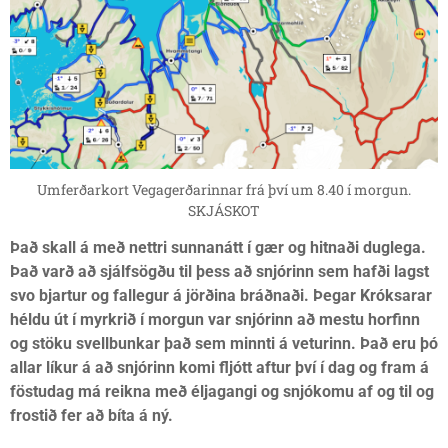
Umferðarkort Vegagerðarinnar frá því um 8.40 í morgun.
SKJÁSKOT
Það skall á með nettri sunnanátt í gær og hitnaði duglega.
Það varð að sjálfsögðu til þess að snjórinn sem hafði lagst
svo bjartur og fallegur á jörðina bráðnaði. Þegar Króksarar
héldu út í myrkrið í morgun var snjórinn að mestu horfinn
og stöku svellbunkar það sem minnti á veturinn. Það eru þó
allar líkur á að snjórinn komi fljótt aftur því í dag og fram á
föstudag má reikna með éljagangi og snjókomu af og til og
frostið fer að bíta á ný.