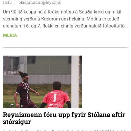
15.16
bladamadur@feykir.is
Um 90 lið keppa nú á Króksmótinu á Sauðárkróki og mikil
stemning verður á Króknum um helgina. Mótinu er ætlað
drengjum í 6. og 7. flokki en einnig verður haldið fótboltafjör
fyrir yngri systkini. Mótið hófst í gær, föstudaginn 7. ágúst
MEIRA
og því lýkur á morgun, sunnudaginn 9. ágúst.
Reynismenn fóru upp fyrir Stólana eftir
stórsigur