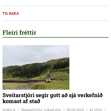
TIL BAKA
Fleiri fréttir
Sveitarstjóri segir gott að sjá verkefnið
komast af stað
feykir.is
Skagafjörður, Lokað efni
08.08.2026
kl. 19.01