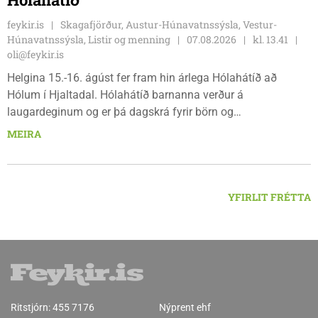
feykir.is
Skagafjörður, Austur-Húnavatnssýsla, Vestur-
Húnavatnssýsla, Listir og menning
07.08.2026
kl. 13.41
oli@feykir.is
Helgina 15.-16. ágúst fer fram hin árlega Hólahátíð að
Hólum í Hjaltadal. Hólahátíð barnanna verður á
laugardeginum og er þá dagskrá fyrir börn og
fjölskyldur.Lydía Einarsdóttir svæðisstjóri æskulýðsmála og
MEIRA
Karl Lúðvíksson íþróttakennari sjá um dagskrána.
YFIRLIT FRÉTTA
Ritstjórn:
455 7176
Nýprent ehf