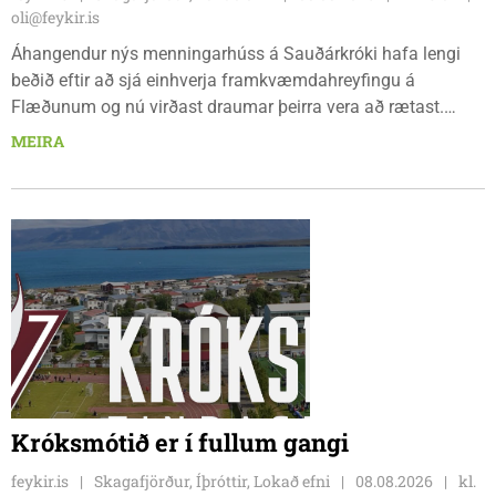
oli@feykir.is
Áhangendur nýs menningarhúss á Sauðárkróki hafa lengi
beðið eftir að sjá einhverja framkvæmdahreyfingu á
Flæðunum og nú virðast draumar þeirra vera að rætast.
Þórður Hansen mætti með tæki og tól og hóf
MEIRA
jarðvegsframkvæmdir vegna menningarhúss nú fyrir helgina
og sagði Magnús Barðdal sveitarstjóri það vera virkilega
ánægjulegt að sjá að loksins sé farið að vinna á svæðinu,
þegar Feykir spurði hann út í málið.
Króksmótið er í fullum gangi
feykir.is
Skagafjörður, Íþróttir, Lokað efni
08.08.2026
kl.