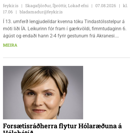
feykir.is
Skagafjörður, Íþróttir, Lokað efni
07.08.2026
kl.
17.06
bladamadur@feykir.is
Í 13. umferð lengjudeildar kvenna tóku Tindastólsstelpur á
móti liði ÍA. Leikurinn fór fram í gærkvöldi, fimmtudaginn 6.
ágúst og endaði hann 2-4 fyrir gestunum frá Akranesi.
Tindastólsliðið frumsýndi tvo nýja leikmenn en þær dönsku
MEIRA
Cecilie Lillesoe Esbak Pedersen og Sandra Pedersen eru
tvíburar.
Forsætisráðherra flytur Hólaræðuna á
Hólahátíð