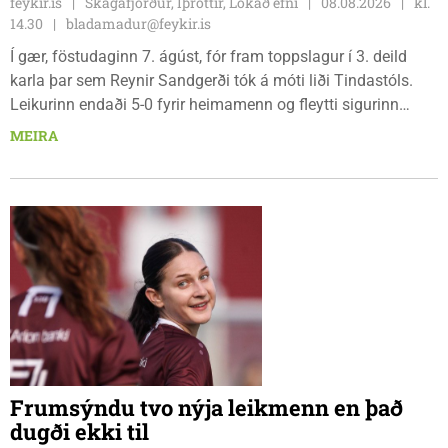
feykir.is
Skagafjörður, Íþróttir, Lokað efni
08.08.2026
kl.
14.30
bladamadur@feykir.is
Í gær, föstudaginn 7. ágúst, fór fram toppslagur í 3. deild
karla þar sem Reynir Sandgerði tók á móti liði Tindastóls.
Leikurinn endaði 5-0 fyrir heimamenn og fleytti sigurinn
Reynismönnum á topp deildarinnar en Stólunum í annað
MEIRA
sætið. Tindastólsliðið frumsýndi jafnframt nýjan leikmann í
leiknum.
Frumsýndu tvo nýja leikmenn en það
dugði ekki til