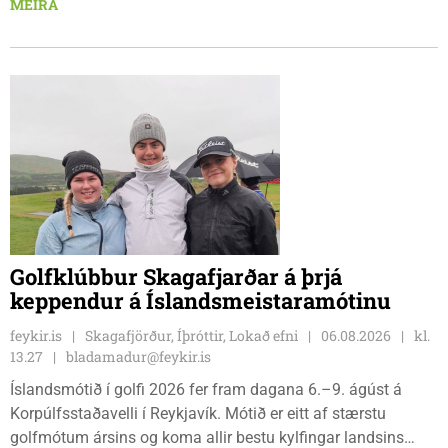
MEIRA
8. ágúst kl. 17:30. Fundurinn er öllum opinn en skráning er
nauðsynleg.
Golfklúbbur Skagafjarðar á þrjá
keppendur á Íslandsmeistaramótinu
feykir.is
Skagafjörður, Íþróttir, Lokað efni
06.08.2026
kl.
13.27
bladamadur@feykir.is
Íslandsmótið í golfi 2026 fer fram dagana 6.–9. ágúst á
Korpúlfsstaðavelli í Reykjavík. Mótið er eitt af stærstu
golfmótum ársins og koma allir bestu kylfingar landsins