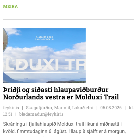
saman til að sýna hæfileika sína. Golfklúbbur Skagafjarðar
MEIRA
sendir þrjár stelpur til leiks í ár: þær Önnu Karen Hjartardóttir,
Dagbjörtu Sísí Einarsdóttur, sem er nýkrýndur klúbbmeistari
GSS, og Unu Karen Guðmundsdóttur.
Þriðji og síðasti hlaupaviðburður
Norðurlands vestra er Molduxi Trail
feykir.is
Skagafjörður, Mannlíf, Lokað efni
06.08.2026
kl.
12.51
bladamadur@feykir.is
Skráningu í fjallahlaupið Molduxi trail líkur á miðnætti í
kvöld, fimmtudaginn 6. ágúst. Hlaupið sjálft er á morgun,