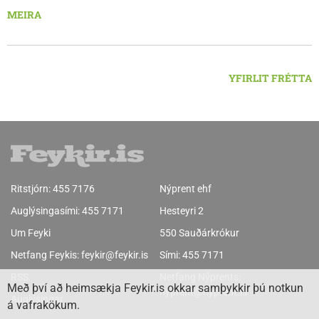
Ljósleiðarasambandið verður rofið á morgun fimmtudag
MEIRA
klukkan 9:00 í vestanverðum Vatnsdal.
YFIRLIT FRÉTTA
Ritstjórn:
455 7176
Nýprent ehf
Auglýsingasími:
455 7171
Hesteyri 2
Um Feyki
550 Sauðárkrókur
Netfang Feykis:
feykir@feykir.is
Sími:
455 7171
RSS
Netfang Nýprents:
Með því að heimsækja Feykir.is okkar samþykkir þú notkun
nyprent@nyprent.is
Auglýsingar
á vafrakökum.