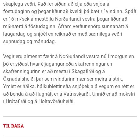
skaplegu veðri. Það fer síðan að élja eða snjóa á
föstudaginn og þegar líður að kveldi þá bætir í vindinn. Spáð
er 16 m/sek á mestöllu Norðurlandi vestra þegar líður að
miðnætti á föstudaginn. Áfram verður snörp sunnanátt á
laugardag og snjóél en reiknað er með sæmilegu veðri
sunnudag og mánudag.
Vegir eru almennt færir á Norðurlandi vestra nú í morgun en
þó er víðast hvar éljagangur eða skafrenningur en
skafrenningurinn er að mestu í Skagafirði og á
Öxnadalsheiði þar sem vindurinn nær sér meira á strik.
Ýmist er hálka, hálkublettir eða snjóþekja á vegum en rétt er
að benda á að flughált er á Vatnsskarði. Unnið er að mokstri
í Hrútafirði og á Holtavörðuheiði.
TIL BAKA