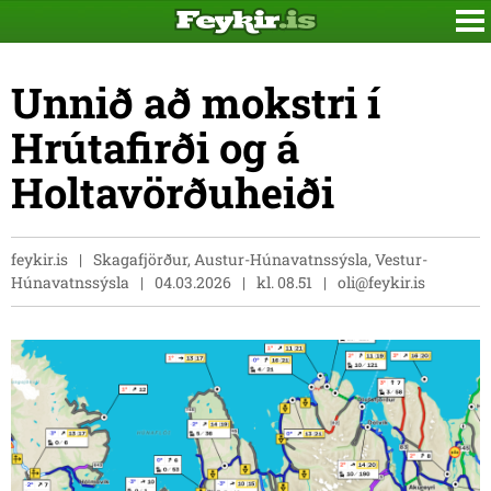
Unnið að mokstri í
Hrútafirði og á
Holtavörðuheiði
feykir.is
Skagafjörður, Austur-Húnavatnssýsla, Vestur-
Húnavatnssýsla
04.03.2026
kl. 08.51
oli@feykir.is