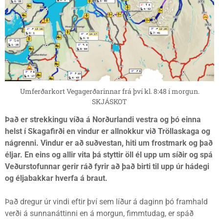
Umferðarkort Vegagerðarinnar frá því kl. 8:48 í morgun.
SKJÁSKOT
Það er strekkingu víða á Norðurlandi vestra og þó einna
helst í Skagafirði en vindur er allnokkur við Tröllaskaga og
nágrenni. Vindur er að suðvestan, hiti um frostmark og það
éljar. En eins og allir vita þá styttir öll él upp um síðir og spá
Veðurstofunnar gerir ráð fyrir að það birti til upp úr hádegi
og éljabakkar hverfa á braut.
Það dregur úr vindi eftir því sem líður á daginn þó framhald
verði á sunnanáttinni en á morgun, fimmtudag, er spáð