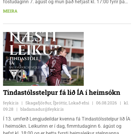
föstudaginn 7. ágúst og mun það hefjast kl. 17:00 fyrir þá
keppendur sem ætla sér 20 km em kl. 18:00 fyrir 12 km
MEIRA
hlauparana. Rásmarkið er fyrir aftan heimavist
fjölbrautaskólans en þar er líka komið í mark þannig
bæjarbúar og aðrir gestir eru hvött til þess að kíkja við og
styðja hlauparana áfram.
Tindastólsstelpur fá lið ÍA í heimsókn
feykir.is
Skagafjörður, Íþróttir, Lokað efni
06.08.2026
kl.
09.28
bladamadur@feykir.is
Í 13. umferð Lengjudeildar kvenna fá Tindastólsstelpur lið ÍA
í heimsókn. Leikurinn er í dag, fimmtudaginn 6. ágúst og
hefst kl. 18:00 og er þetta fyrsti heimaleikur stelpnanna