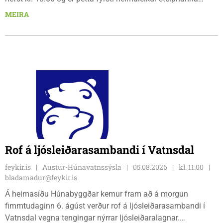
síðan 18. júlí. Spáin fyrir leikinn er fín, lítil háttar rigning og
MEIRA
tíu gráðu hiti, þannig að það er um að gera að klæða sig eftir
veðri og skella sér á völlinn.
Rof á ljósleiðarasambandi í Vatnsdal
feykir.is
Austur-Húnavatnssýsla
05.08.2026
kl. 11.00
bladamadur@feykir.is
Á heimasíðu Húnabyggðar kemur fram að á morgun
fimmtudaginn 6. ágúst verður rof á ljósleiðarasambandi í
Vatnsdal vegna tengingar nýrrar ljósleiðaralagnar.