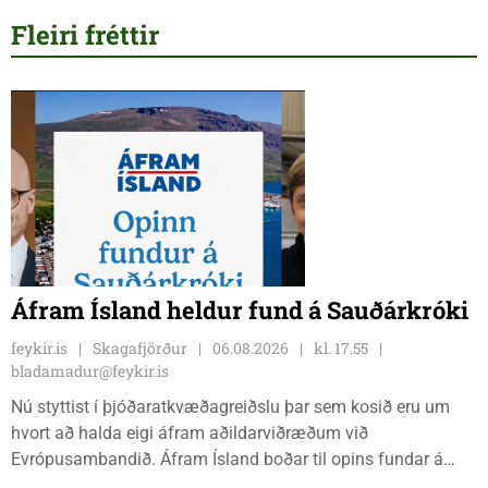
Fleiri fréttir
Áfram Ísland heldur fund á Sauðárkróki
feykir.is
Skagafjörður
06.08.2026
kl. 17.55
bladamadur@feykir.is
Nú styttist í þjóðaratkvæðagreiðslu þar sem kosið eru um
hvort að halda eigi áfram aðildarviðræðum við
Evrópusambandið. Áfram Ísland boðar til opins fundar á
Frímúrarasalnum Borgarmýri 1 á Sauðarkróki, laugardaginn