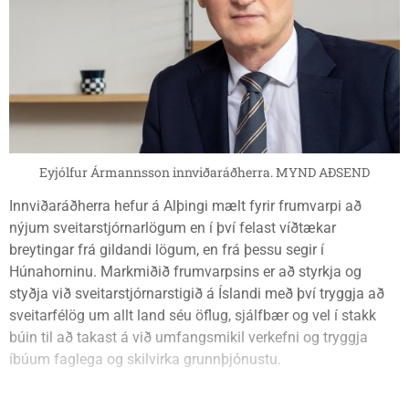
Eyjólfur Ármannsson innviðaráðherra. MYND AÐSEND
Innviðaráðherra hefur á Alþingi mælt fyrir frumvarpi að
nýjum sveitarstjórnarlögum en í því felast víðtækar
breytingar frá gildandi lögum, en frá þessu segir í
Húnahorninu. Markmiðið frumvarpsins er að styrkja og
styðja við sveitarstjórnarstigið á Íslandi með því tryggja að
sveitarfélög um allt land séu öflug, sjálfbær og vel í stakk
búin til að takast á við umfangsmikil verkefni og tryggja
íbúum faglega og skilvirka grunnþjónustu.