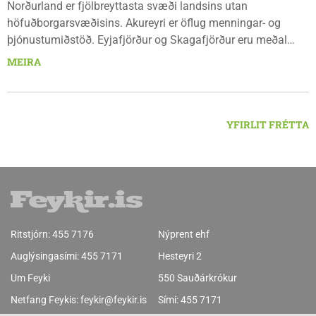
Norðurland er fjölbreyttasta svæði landsins utan
höfuðborgarsvæðisins. Akureyri er öflug menningar- og
þjónustumiðstöð. Eyjafjörður og Skagafjörður eru meðal
bestu landbúnaðarsvæða landsins. Dalvík, Siglufjörður og
MEIRA
Húsavík byggja á sjávarútvegi og ferðaþjónustu. Og víða á
svæðinu er verið að þróa orkuverkefni og nýsköpun.
YFIRLIT FRÉTTA
Ritstjórn:
455 7176
Nýprent ehf
Auglýsingasími:
455 7171
Hesteyri 2
Um Feyki
550 Sauðárkrókur
Netfang Feykis:
feykir@feykir.is
Sími:
455 7171