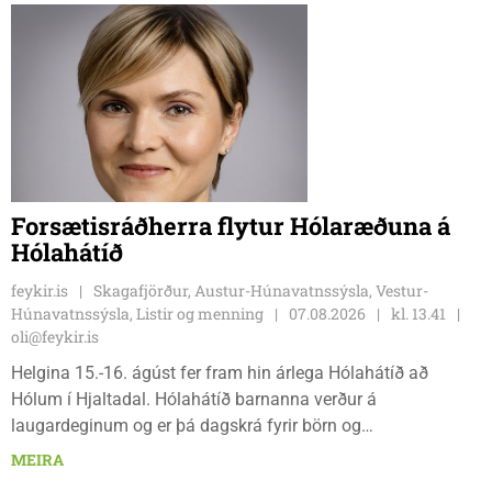
Forsætisráðherra flytur Hólaræðuna á
Hólahátíð
feykir.is
Skagafjörður, Austur-Húnavatnssýsla, Vestur-
Húnavatnssýsla, Listir og menning
07.08.2026
kl. 13.41
oli@feykir.is
Helgina 15.-16. ágúst fer fram hin árlega Hólahátíð að
Hólum í Hjaltadal. Hólahátíð barnanna verður á
laugardeginum og er þá dagskrá fyrir börn og
fjölskyldur.Lydía Einarsdóttir svæðisstjóri æskulýðsmála og
MEIRA
Karl Lúðvíksson íþróttakennari sjá um dagskrána.