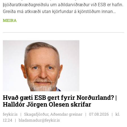
þjóðaratkvæðagreiðslu um aðildarviðræður við ESB er hafin.
Greiða má atkvæði utan kjörfundar á kjörstöðum innan
umdæmisins sem hér segir: Blönduósi, aðalskrifstofu,
MEIRA
Hnjúkabyggð 33, Blönduósi, virka daga, kl. 09:00 - 15:00.
Sauðárkróki, sýsluskrifstofu, Suðurgötu 1, Sauðárkróki, virka
daga, kl. 09:00 - 15:00. Hvammstanga, ráðhúsi Húnaþings
vestra að Hvammstangabraut 5, Hvammstanga, mánudaga -
fimmtudaga kl. 10:00 - 14:00 og föstudaga kl. 10:00 - 12:00.
Skagaströnd, stjórnsýsluhúsi að Túnbraut 1-3, Skagaströnd,
mánudaga - fimmtudaga kl. 09:00 - 12:00 og 13:00 - 15:00,
frá og með mánudeginum 17. ágúst 2026.
Hvað gæti ESB gert fyrir Norðurland? |
Halldór Jörgen Olesen skrifar
feykir.is
Skagafjörður, Aðsendar greinar
07.08.2026
kl.
12.24
bladamadur@feykir.is