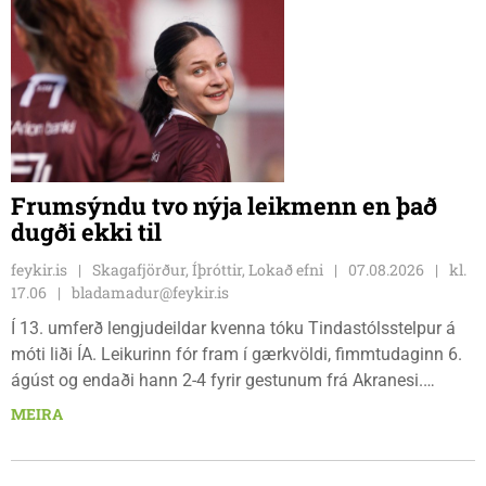
Frumsýndu tvo nýja leikmenn en það
dugði ekki til
feykir.is
Skagafjörður, Íþróttir, Lokað efni
07.08.2026
kl.
17.06
bladamadur@feykir.is
Í 13. umferð lengjudeildar kvenna tóku Tindastólsstelpur á
móti liði ÍA. Leikurinn fór fram í gærkvöldi, fimmtudaginn 6.
ágúst og endaði hann 2-4 fyrir gestunum frá Akranesi.
Tindastólsliðið frumsýndi tvo nýja leikmenn en þær dönsku
MEIRA
Cecilie Lillesoe Esbak Pedersen og Sandra Pedersen eru
tvíburar.