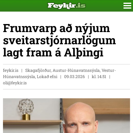
Frumvarp að nýjum
sveitarstjórnarlögum
lagt fram á Alþingi
feykir.is
Skagafjörður, Austur-Húnavatnssýsla, Vestur-
Húnavatnssýsla, Lokað efni
09.03.2026
kl. 14.51
oli@feykir.is