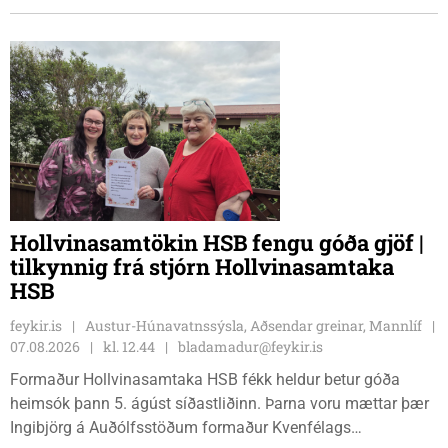
Hollvinasamtökin HSB fengu góða gjöf |
tilkynnig frá stjórn Hollvinasamtaka
HSB
feykir.is
Austur-Húnavatnssýsla, Aðsendar greinar, Mannlíf
07.08.2026
kl. 12.44
bladamadur@feykir.is
Formaður Hollvinasamtaka HSB fékk heldur betur góða
heimsók þann 5. ágúst síðastliðinn. Þarna voru mættar þær
Ingibjörg á Auðólfsstöðum formaður Kvenfélags