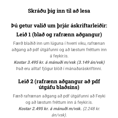
Skráðu þig inn til að lesa
Þú getur valið um þrjár áskriftarleiðir:
Leið 1 (blað og rafrænn aðgangur)
Færð blaðið inn um lúguna í hverri viku, rafrænan
aðgang að pdf útgáfunni og að læstum fréttum inn
á feykir.is.
Kostar 3.495 kr. á mánuði m/vsk (3.149 án/vsk)
Það eru alltaf fjögur blöð í mánaðaráskriftinni.
Leið 2 (rafrænn aðgangur að pdf
útgáfu blaðsins)
Færð rafrænan aðgang að pdf útgáfunni að Feyki
og að læstum fréttum inn á feykir.is.
Kostar 2.495 kr. á mánuði m/vsk.
(2.248 kr.
án/vsk).