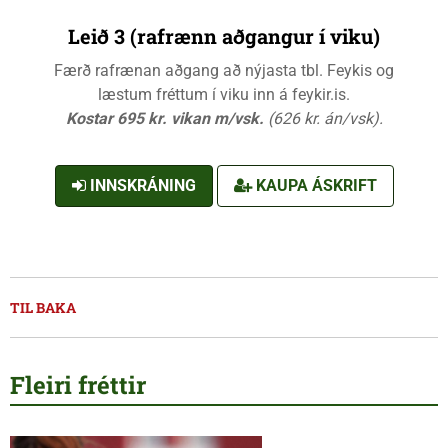
Leið 3 (rafrænn aðgangur í viku)
Færð rafrænan aðgang að nýjasta tbl. Feykis og
læstum fréttum í viku inn á feykir.is.
Kostar 695 kr. vikan m/vsk.
(626 kr. án/vsk).
INNSKRÁNING
KAUPA ÁSKRIFT
TIL BAKA
Fleiri fréttir