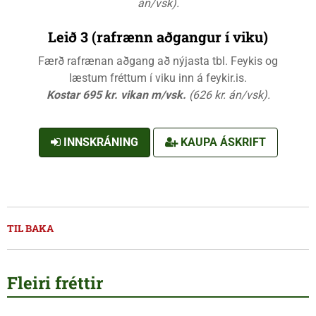
án/vsk).
Leið 3 (rafrænn aðgangur í viku)
Færð rafrænan aðgang að nýjasta tbl. Feykis og
læstum fréttum í viku inn á feykir.is.
Kostar 695 kr. vikan m/vsk.
(626 kr. án/vsk).
INNSKRÁNING
KAUPA ÁSKRIFT
TIL BAKA
Fleiri fréttir