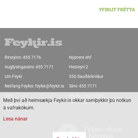
YFIRLIT FRÉTTA
Ritstjórn:
455 7176
Nýprent ehf
Auglýsingasími:
455 7171
Hesteyri 2
Um Feyki
550 Sauðárkrókur
Netfang Feykis:
feykir@feykir.is
Sími:
455 7171
RSS
Netfang Nýprents:
Með því að heimsækja Feykir.is okkar samþykkir þú notkun
nyprent@nyprent.is
Auglýsingar
á vafrakökum.
Lesa nánar
Fylgdu okkur
á facebook