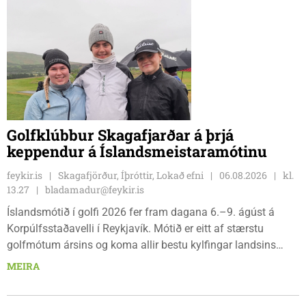
Golfklúbbur Skagafjarðar á þrjá
keppendur á Íslandsmeistaramótinu
feykir.is
Skagafjörður, Íþróttir, Lokað efni
06.08.2026
kl.
13.27
bladamadur@feykir.is
Íslandsmótið í golfi 2026 fer fram dagana 6.–9. ágúst á
Korpúlfsstaðavelli í Reykjavík. Mótið er eitt af stærstu
golfmótum ársins og koma allir bestu kylfingar landsins
saman til að sýna hæfileika sína. Golfklúbbur Skagafjarðar
MEIRA
sendir þrjár stelpur til leiks í ár: þær Önnu Karen Hjartardóttir,
Dagbjörtu Sísí Einarsdóttur, sem er nýkrýndur klúbbmeistari