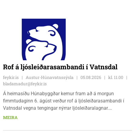
Rof á ljósleiðarasambandi í Vatnsdal
feykir.is
Austur-Húnavatnssýsla
05.08.2026
kl. 11.00
bladamadur@feykir.is
Á heimasíðu Húnabyggðar kemur fram að á morgun
fimmtudaginn 6. ágúst verður rof á ljósleiðarasambandi í
Vatnsdal vegna tengingar nýrrar ljósleiðaralagnar.
Ljósleiðarasambandið verður rofið á morgun fimmtudag
MEIRA
klukkan 9:00 í vestanverðum Vatnsdal.