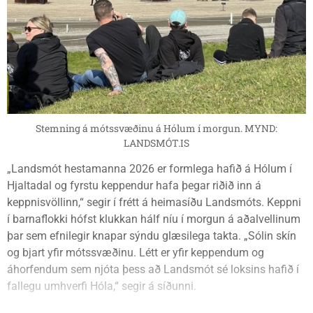
Stemning á mótssvæðinu á Hólum í morgun. MYND:
LANDSMÓT.IS
„Landsmót hestamanna 2026 er formlega hafið á Hólum í
Hjaltadal og fyrstu keppendur hafa þegar riðið inn á
keppnisvöllinn,“ segir í frétt á heimasíðu Landsmóts. Keppni
í barnaflokki hófst klukkan hálf níu í morgun á aðalvellinum
þar sem efnilegir knapar sýndu glæsilega takta. „Sólin skín
og bjart yfir mótssvæðinu. Létt er yfir keppendum og
áhorfendum sem njóta þess að Landsmót sé loksins hafið í
fallegu umhverfi Hóla,“ segir á síðunni.