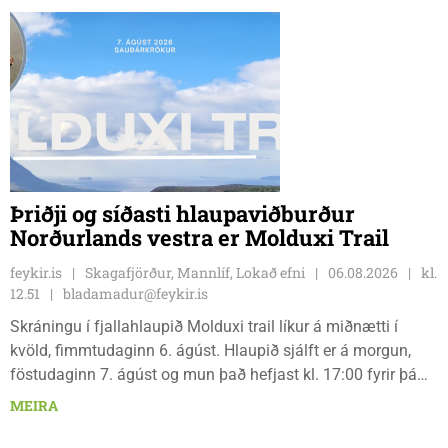
GSS, og Unu Karen Guðmundsdóttur.
Þriðji og síðasti hlaupaviðburður
Norðurlands vestra er Molduxi Trail
feykir.is
Skagafjörður, Mannlíf, Lokað efni
06.08.2026
kl.
12.51
bladamadur@feykir.is
Skráningu í fjallahlaupið Molduxi trail líkur á miðnætti í
kvöld, fimmtudaginn 6. ágúst. Hlaupið sjálft er á morgun,
föstudaginn 7. ágúst og mun það hefjast kl. 17:00 fyrir þá
keppendur sem ætla sér 20 km em kl. 18:00 fyrir 12 km
MEIRA
hlauparana. Rásmarkið er fyrir aftan heimavist
fjölbrautaskólans en þar er líka komið í mark þannig