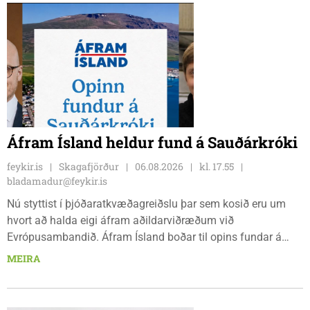
Áfram Ísland heldur fund á Sauðárkróki
feykir.is
Skagafjörður
06.08.2026
kl. 17.55
bladamadur@feykir.is
Nú styttist í þjóðaratkvæðagreiðslu þar sem kosið eru um
hvort að halda eigi áfram aðildarviðræðum við
Evrópusambandið. Áfram Ísland boðar til opins fundar á
Frímúrarasalnum Borgarmýri 1 á Sauðarkróki, laugardaginn
MEIRA
8. ágúst kl. 17:30. Fundurinn er öllum opinn en skráning er
nauðsynleg.