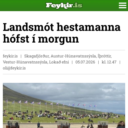
Landsmót hestamanna
hófst í morgun
feykir.is
Skagafjörður, Austur-Húnavatnssýsla, Íþróttir,
Vestur-Húnavatnssýsla, Lokað efni
05.07.2026
kl. 12.47
oli@feykir.is