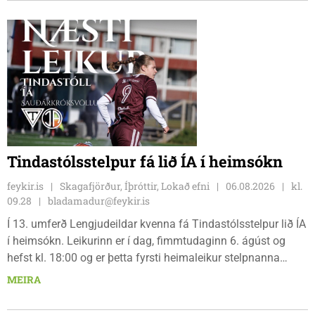
bæjarbúar og aðrir gestir eru hvött til þess að kíkja við og
styðja hlauparana áfram.
Tindastólsstelpur fá lið ÍA í heimsókn
feykir.is
Skagafjörður, Íþróttir, Lokað efni
06.08.2026
kl.
09.28
bladamadur@feykir.is
Í 13. umferð Lengjudeildar kvenna fá Tindastólsstelpur lið ÍA
í heimsókn. Leikurinn er í dag, fimmtudaginn 6. ágúst og
hefst kl. 18:00 og er þetta fyrsti heimaleikur stelpnanna
síðan 18. júlí. Spáin fyrir leikinn er fín, lítil háttar rigning og
MEIRA
tíu gráðu hiti, þannig að það er um að gera að klæða sig eftir
veðri og skella sér á völlinn.