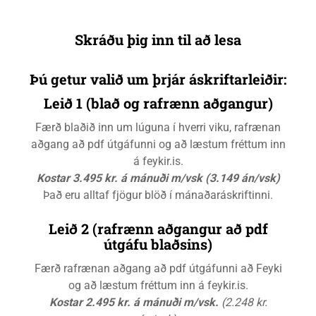
Skráðu þig inn til að lesa
Þú getur valið um þrjár áskriftarleiðir:
Leið 1 (blað og rafrænn aðgangur)
Færð blaðið inn um lúguna í hverri viku, rafrænan
aðgang að pdf útgáfunni og að læstum fréttum inn
á feykir.is.
Kostar 3.495 kr. á mánuði m/vsk (3.149 án/vsk)
Það eru alltaf fjögur blöð í mánaðaráskriftinni.
Leið 2 (rafrænn aðgangur að pdf
útgáfu blaðsins)
Færð rafrænan aðgang að pdf útgáfunni að Feyki
og að læstum fréttum inn á feykir.is.
Kostar 2.495 kr. á mánuði m/vsk.
(2.248 kr.