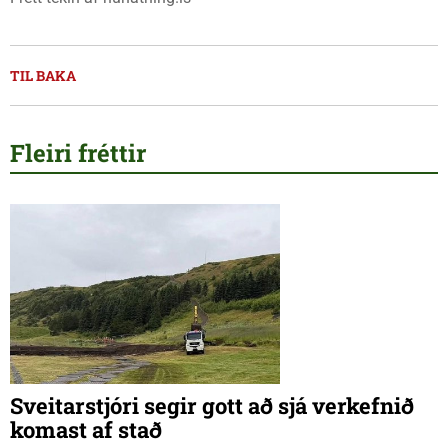
TIL BAKA
Fleiri fréttir
Sveitarstjóri segir gott að sjá verkefnið
komast af stað