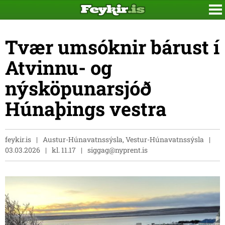
Tvær umsóknir bárust í
Atvinnu- og
nýsköpunarsjóð
Húnaþings vestra
feykir.is
Austur-Húnavatnssýsla, Vestur-Húnavatnssýsla
03.03.2026
kl. 11.17
siggag@nyprent.is