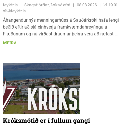
feykir.is
Skagafjörður, Lokað efni
08.08.2026
kl. 19.01
oli@feykir.is
Áhangendur nýs menningarhúss á Sauðárkróki hafa lengi
beðið eftir að sjá einhverja framkvæmdahreyfingu á
Flæðunum og nú virðast draumar þeirra vera að rætast.
Þórður Hansen mætti með tæki og tól og hóf
MEIRA
jarðvegsframkvæmdir vegna menningarhúss nú fyrir helgina
og sagði Magnús Barðdal sveitarstjóri það vera virkilega
ánægjulegt að sjá að loksins sé farið að vinna á svæðinu,
þegar Feykir spurði hann út í málið.
Króksmótið er í fullum gangi