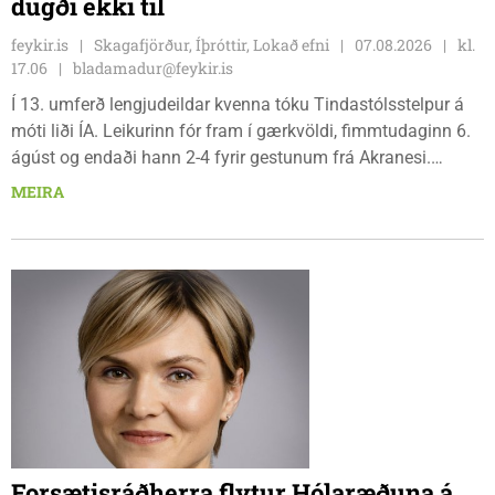
dugði ekki til
feykir.is
Skagafjörður, Íþróttir, Lokað efni
07.08.2026
kl.
17.06
bladamadur@feykir.is
Í 13. umferð lengjudeildar kvenna tóku Tindastólsstelpur á
móti liði ÍA. Leikurinn fór fram í gærkvöldi, fimmtudaginn 6.
ágúst og endaði hann 2-4 fyrir gestunum frá Akranesi.
Tindastólsliðið frumsýndi tvo nýja leikmenn en þær dönsku
MEIRA
Cecilie Lillesoe Esbak Pedersen og Sandra Pedersen eru
tvíburar.
Forsætisráðherra flytur Hólaræðuna á