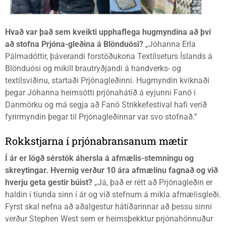
Hvað var það sem kveikti upphaflega hugmyndina að því
að stofna Prjóna-gleðina á Blönduósi?
„Jóhanna Erla
Pálmadóttir, þáverandi forstöðukona Textílseturs Íslands á
Blönduósi og mikill brautryðjandi á handverks- og
textílsviðinu, startaði Prjónagleðinni. Hugmyndin kviknaði
þegar Jóhanna heimsótti prjónahátíð á eyjunni Fanö í
Danmörku og má segja að Fanö Strikkefestival hafi verið
fyrirmyndin þegar til Prjónagleðinnar var svo stofnað.“
Rokkstjarna í prjónabransanum mætir
Í ár er lögð sérstök áhersla á afmælis-stemningu og
skreytingar. Hvernig verður 10 ára afmælinu fagnað og við
hverju geta gestir búist?
„Já, það er rétt að Prjónagleðin er
haldin í tíunda sinn í ár og við stefnum á mikla afmælisgleði.
Fyrst skal nefna að aðalgestur hátíðarinnar að þessu sinni
verður Stephen West sem er heimsþekktur prjónahönnuður