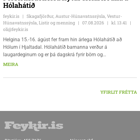
Hólahátíð
feykir.is
Skagafjörður, Austur-Húnavatnssýsla, Vestur-
Húnavatnssýsla, Listir og menning
07.08.2026
kl. 13.41
oli@feykir.is
Helgina 15.-16. ágúst fer fram hin árlega Hólahátíð að
Hólum í Hjaltadal. Hólahátíð barnanna verður á
laugardeginum og er þá dagskrá fyrir börn og
fjölskyldur.Lydía Einarsdóttir svæðisstjóri æskulýðsmála og
MEIRA
Karl Lúðvíksson íþróttakennari sjá um dagskrána.
YFIRLIT FRÉTTA