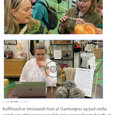
Kaffihúsið er ómissandi hluti af Garntorginu og það verða