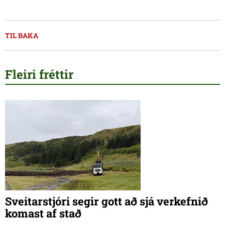
TIL BAKA
Fleiri fréttir
Sveitarstjóri segir gott að sjá verkefnið
komast af stað