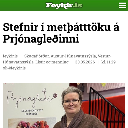
Stefnir í metþátttöku á
Prjónagleðinni
feykir.is
Skagafjörður, Austur-Húnavatnssýsla, Vestur-
Húnavatnssýsla, Listir og menning
30.05.2026
kl. 11.29
oli@feykir.is