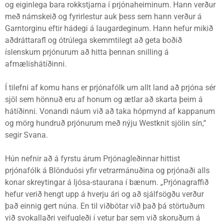
og eiginlega bara rokkstjarna í prjónaheiminum. Hann verður
með námskeið og fyrirlestur auk þess sem hann verður á
Garntorginu eftir hádegi á laugardeginum. Hann hefur mikið
aðdráttarafl og ótrúlega skemmtilegt að geta boðið
íslenskum prjónurum að hitta þennan snilling á
afmælishátíðinni.
Í tilefni af komu hans er prjónafólk um allt land að prjóna sér
sjöl sem hönnuð eru af honum og ætlar að skarta þeim á
hátíðinni. Vonandi náum við að taka hópmynd af kappanum
og mörg hundruð prjónurum með nýju Westknit sjölin sín,“
segir Svana.
Hún nefnir að á fyrstu árum Prjónagleðinnar hittist
prjónafólk á Blönduósi yfir vetrarmánuðina og prjónaði alls
konar skreytingar á ljósa-staurana í bænum. „Prjónagraffið
hefur verið hengt upp á hverju ári og að sjálfsögðu verður
það einnig gert núna. En til viðbótar við það þá störtuðum
við svokallaðri veifugleði í vetur þar sem við skoruðum á