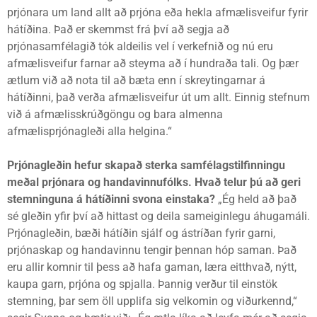
prjónara um land allt að prjóna eða hekla afmælisveifur fyrir
hátíðina. Það er skemmst frá því að segja að
prjónasamfélagið tók aldeilis vel í verkefnið og nú eru
afmælisveifur farnar að steyma að í hundraða tali. Og þær
ætlum við að nota til að bæta enn í skreytingarnar á
hátíðinni, það verða afmælisveifur út um allt. Einnig stefnum
við á afmælisskrúðgöngu og bara almenna
afmælisprjónagleði alla helgina.“
Prjónagleðin hefur skapað sterka samfélagstilfinningu
meðal prjónara og handavinnufólks. Hvað telur þú að geri
stemninguna á hátíðinni svona einstaka?
„Ég held að það
sé gleðin yfir því að hittast og deila sameiginlegu áhugamáli.
Prjónagleðin, bæði hátíðin sjálf og ástríðan fyrir garni,
prjónaskap og handavinnu tengir þennan hóp saman. Það
eru allir komnir til þess að hafa gaman, læra eitthvað, nýtt,
kaupa garn, prjóna og spjalla. Þannig verður til einstök
stemning, þar sem öll upplifa sig velkomin og viðurkennd,“