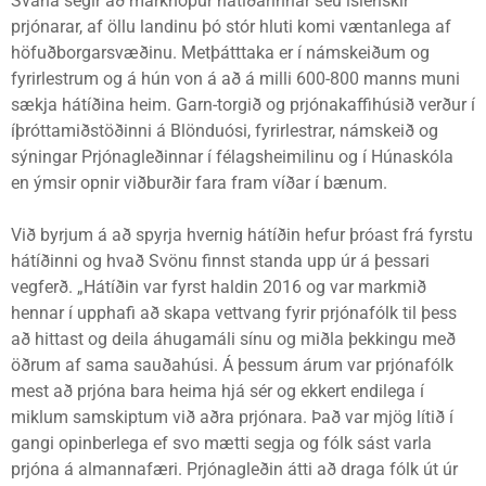
Svana segir að markhópur hátíðarinnar séu íslenskir
prjónarar, af öllu landinu þó stór hluti komi væntanlega af
höfuðborgarsvæðinu. Metþátttaka er í námskeiðum og
fyrirlestrum og á hún von á að á milli 600-800 manns muni
sækja hátíðina heim. Garn-torgið og prjónakaffihúsið verður í
íþróttamiðstöðinni á Blönduósi, fyrirlestrar, námskeið og
sýningar Prjónagleðinnar í félagsheimilinu og í Húnaskóla
en ýmsir opnir viðburðir fara fram víðar í bænum.
Við byrjum á að spyrja hvernig hátíðin hefur þróast frá fyrstu
hátíðinni og hvað Svönu finnst standa upp úr á þessari
vegferð. „Hátíðin var fyrst haldin 2016 og var markmið
hennar í upphafi að skapa vettvang fyrir prjónafólk til þess
að hittast og deila áhugamáli sínu og miðla þekkingu með
öðrum af sama sauðahúsi. Á þessum árum var prjónafólk
mest að prjóna bara heima hjá sér og ekkert endilega í
miklum samskiptum við aðra prjónara. Það var mjög lítið í
gangi opinberlega ef svo mætti segja og fólk sást varla
prjóna á almannafæri. Prjónagleðin átti að draga fólk út úr