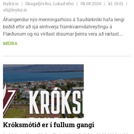
feykir.is
Skagafjörður, Lokað efni
08.08.2026
kl. 19.01
oli@feykir.is
Áhangendur nýs menningarhúss á Sauðárkróki hafa lengi
beðið eftir að sjá einhverja framkvæmdahreyfingu á
Flæðunum og nú virðast draumar þeirra vera að rætast.
Þórður Hansen mætti með tæki og tól og hóf
MEIRA
jarðvegsframkvæmdir vegna menningarhúss nú fyrir helgina
og sagði Magnús Barðdal sveitarstjóri það vera virkilega
ánægjulegt að sjá að loksins sé farið að vinna á svæðinu,
þegar Feykir spurði hann út í málið.
Króksmótið er í fullum gangi