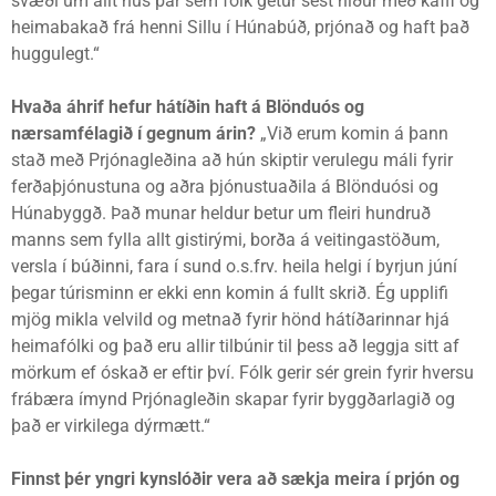
svæði um allt hús þar sem fólk getur sest niður með kaffi og
heimabakað frá henni Sillu í Húnabúð, prjónað og haft það
huggulegt.“
Hvaða áhrif hefur hátíðin haft á Blönduós og
nærsamfélagið í gegnum árin?
„Við erum komin á þann
stað með Prjónagleðina að hún skiptir verulegu máli fyrir
ferðaþjónustuna og aðra þjónustuaðila á Blönduósi og
Húnabyggð. Það munar heldur betur um fleiri hundruð
manns sem fylla allt gistirými, borða á veitingastöðum,
versla í búðinni, fara í sund o.s.frv. heila helgi í byrjun júní
þegar túrisminn er ekki enn komin á fullt skrið. Ég upplifi
mjög mikla velvild og metnað fyrir hönd hátíðarinnar hjá
heimafólki og það eru allir tilbúnir til þess að leggja sitt af
mörkum ef óskað er eftir því. Fólk gerir sér grein fyrir hversu
frábæra ímynd Prjónagleðin skapar fyrir byggðarlagið og
það er virkilega dýrmætt.“
Finnst þér yngri kynslóðir vera að sækja meira í prjón og