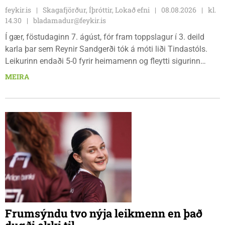
feykir.is
Skagafjörður, Íþróttir, Lokað efni
08.08.2026
kl.
14.30
bladamadur@feykir.is
Í gær, föstudaginn 7. ágúst, fór fram toppslagur í 3. deild
karla þar sem Reynir Sandgerði tók á móti liði Tindastóls.
Leikurinn endaði 5-0 fyrir heimamenn og fleytti sigurinn
Reynismönnum á topp deildarinnar en Stólunum í annað
MEIRA
sætið. Tindastólsliðið frumsýndi jafnframt nýjan leikmann í
leiknum.
Frumsýndu tvo nýja leikmenn en það