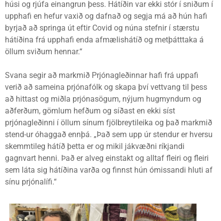
húsi og rjúfa einangrun þess. Hátíðin var ekki stór í sniðum í
upphafi en hefur vaxið og dafnað og segja má að hún hafi
byrjað að springa út eftir Covid og núna stefnir í stærstu
hátíðina frá upphafi enda afmælishátíð og metþátttaka á
öllum sviðum hennar.“
Svana segir að markmið Prjónagleðinnar hafi frá uppafi
verið að sameina prjónafólk og skapa því vettvang til þess
að hittast og miðla prjónasögum, nýjum hugmyndum og
aðferðum, gömlum hefðum og síðast en ekki síst
prjónagleðinni í öllum sínum fjölbreytileika og það markmið
stend-ur óhaggað ennþá. „Það sem upp úr stendur er hversu
skemmtileg hátíð þetta er og mikil jákvæðni ríkjandi
gagnvart henni. Það er alveg einstakt og alltaf fleiri og fleiri
sem láta sig hátíðina varða og finnst hún ómissandi hluti af
sínu prjónalífi.“