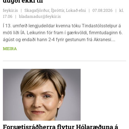
dugði ekki til
feykir.is
Skagafjörður, Íþróttir, Lokað efni
07.08.2026
kl.
17.06
bladamadur@feykir.is
Í 13. umferð lengjudeildar kvenna tóku Tindastólsstelpur á
móti liði ÍA. Leikurinn fór fram í gærkvöldi, fimmtudaginn 6.
ágúst og endaði hann 2-4 fyrir gestunum frá Akranesi.
Tindastólsliðið frumsýndi tvo nýja leikmenn en þær dönsku
MEIRA
Cecilie Lillesoe Esbak Pedersen og Sandra Pedersen eru
tvíburar.
Forsætisráðherra flytur Hólaræðuna á