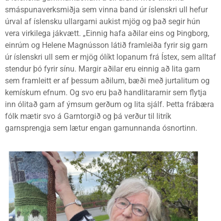
smáspunaverksmiðja sem vinna band úr íslenskri ull hefur
úrval af íslensku ullargarni aukist mjög og það segir hún
vera virkilega jákvætt. „Einnig hafa aðilar eins og Þingborg,
einrúm og Helene Magnússon látið framleiða fyrir sig garn
úr íslenskri ull sem er mjög ólíkt lopanum frá Ístex, sem alltaf
stendur þó fyrir sínu. Margir aðilar eru einnig að lita garn
sem framleitt er af þessum aðilum, bæði með jurtalitum og
kemískum efnum. Og svo eru það handlitararnir sem flytja
inn ólitað garn af ýmsum gerðum og lita sjálf. Þetta frábæra
fólk mætir svo á Garntorgið og þá verður til litrík
garnsprengja sem lætur engan garnunnanda ósnortinn.