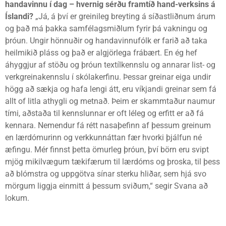
handavinnu í dag – hvernig sérðu framtíð hand-verksins á
Íslandi?
„Já, á því er greinileg breyting á síðastliðnum árum
og það má þakka samfélagsmiðlum fyrir þá vakningu og
þróun. Ungir hönnuðir og handavinnufólk er farið að taka
heilmikið pláss og það er algjörlega frábært. En ég hef
áhyggjur af stöðu og þróun textílkennslu og annarar list- og
verkgreinakennslu í skólakerfinu. Þessar greinar eiga undir
högg að sækja og hafa lengi átt, eru víkjandi greinar sem fá
allt of litla athygli og metnað. Þeim er skammtaður naumur
tími, aðstaða til kennslunnar er oft léleg og erfitt er að fá
kennara. Nemendur fá rétt nasaþefinn af þessum greinum
en lærdómurinn og verkkunnáttan fær hvorki þjálfun né
æfingu. Mér finnst þetta ömurleg þróun, því börn eru svipt
mjög mikilvægum tækifærum til lærdóms og þroska, til þess
að blómstra og uppgötva sínar sterku hliðar, sem hjá svo
mörgum liggja einmitt á þessum sviðum,“ segir Svana að
lokum.