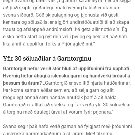
segir Svana og bætir við: „Ég ætla líka að leyfa mér að segja
að það skiptir gríðarlegu máli hvernig haldið er utan um
svona viðburð. Góð skipulagning og þjónusta við gesti,
kennara og söluaðila, er algjört undirstöðuatriði til að skapa
traust og afslappað andrúmsloft. Þá geta allir notið sín. Ég
elska þetta starf og nýt mín vel í því og ég held að það hafi
líka áhrif á upplifun fólks á Prjónagleðinni.“
Yfir 30 söluaðilar á Garntorginu
Garntorgið hefur verið stór hluti af upplifuninni frá upphafi.
Hvernig hefur áhugi á íslensku garni og handverki þróast á
þessum tíu árum?
„Garntorgið er svolítið hjarta hátíðarinnar.
Þar koma saman aðilar sem eru að selja garn og allt
mögulegt annað sem handavinnufólk þarf á að halda.
Garntorgið er alltaf að stækka og í ár verða yfir 30 söluaðilar
á torginu með ótrúlegt úrval af vörum fyrir prjónara.“
Svana segir það hafa verið gaman að fylgjast með þróuninni
á íslenska garnmarkaðnum á sl. árum. Með tilkomu