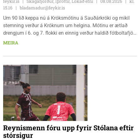
feykir.is
Skagafjörður, Íþróttir, Lokað efni
08.08.2026
kl.
15.16
bladamadur@feykir.is
Um 90 lið keppa nú á Króksmótinu á Sauðárkróki og mikil
stemning verður á Króknum um helgina. Mótinu er ætlað
drengjum í 6. og 7. flokki en einnig verður haldið fótboltafjör
fyrir yngri systkini. Mótið hófst í gær, föstudaginn 7. ágúst
MEIRA
og því lýkur á morgun, sunnudaginn 9. ágúst.
Reynismenn fóru upp fyrir Stólana eftir
stórsigur