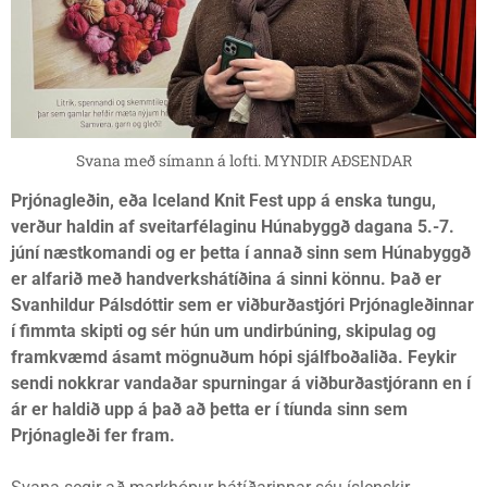
Svana með símann á lofti. MYNDIR AÐSENDAR
Prjónagleðin, eða Iceland Knit Fest upp á enska tungu,
verður haldin af sveitarfélaginu Húnabyggð dagana 5.-7.
júní næstkomandi og er þetta í annað sinn sem Húnabyggð
er alfarið með handverkshátíðina á sinni könnu. Það er
Svanhildur Pálsdóttir sem er viðburðastjóri Prjónagleðinnar
í fimmta skipti og sér hún um undirbúning, skipulag og
framkvæmd ásamt mögnuðum hópi sjálfboðaliða. Feykir
sendi nokkrar vandaðar spurningar á viðburðastjórann en í
ár er haldið upp á það að þetta er í tíunda sinn sem
Prjónagleði fer fram.