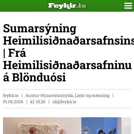
Sumarsýning
Heimilisiðnaðarsafnsin
| Frá
Heimilisiðnaðarsafninu
á Blönduósi
feykir.is
Austur-Húnavatnssýsla, Listir og menning
01.06.2026
kl. 15.26
oli@feykir.is