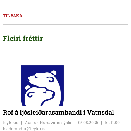
TIL BAKA
Fleiri fréttir
Rof á ljósleiðarasambandi í Vatnsdal
feykir.is
Austur-Húnavatnssýsla
05.08.2026
kl. 11.00
bladamadur@feykir.is