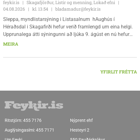
feykir.is
Skagafjörður, Listir og menning, Lokað efni
04.08.2026
kl. 13.54
bladamadur@feykir.is
Sleppa, myndlistarsýning i Listasalnum hAughús í
Héraðsdal i Skagafirði hefur verið framlengd um eina helgi.
Upprunalega átti sýningunni að ljúka 9. ágúst en nú hefur
opnunartíminn verið framlengdur til 15. ágúst. Opið er á
MEIRA
föstudögum og um helgar frá 13:00 til 18:00.
YFIRLIT FRÉTTA
Ritstjórn:
455 7176
Nýprent ehf
Auglýsingasími:
455 7171
Hesteyri 2
Um Feyki
550 Sauðárkrókur