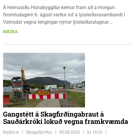
Á heimasíðu Húnabyggðar kemur fram að á morgun
fimmtudaginn 6. ágúst verður rof á ljósleiðarasambandi í
Vatnsdal vegna tengingar nýrrar ljósleiðaralagnar.
Ljósleiðarasambandið verður rofið á morgun fimmtudag
MEIRA
klukkan 9:00 í vestanverðum Vatnsdal.
Gangstétt á Skagfirðingabraut á
Sauðárkróki lokuð vegna framkvæmda
feykir.is
Skagafjörður
05.08.2026
kl. 10.10