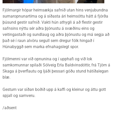
Fjölmargir hópar heimsækja safnið utan hins venjubundna
sumaropnunartíma og á síðasta ári heimsóttu hátt á fjórða
þúsund gestir safnið. Vakti hún athygli á að flestir gestir
safnsins nýttu sér aðra þjónustu á svæðinu eins og
veitingastaði og sundlaug og aðra þjónustu og má segja að
það sé í raun alvöru segull sem dregur fólk hingað í
Húnabyggð sem marka efnahagslegt spor.
Fjölmenni var við opnunina og í upphafi og við lok
samkomunnar spilaði Sólveig Erla Baldvinsdóttir, frá Tjörn á
Skaga á þverflautu og ljáði þessari góðu stund hátíðalegan
blæ.
Gestum var síðan boðið upp á kaffi og kleinur og áttu gott
spjall og samveru.
/aðsent