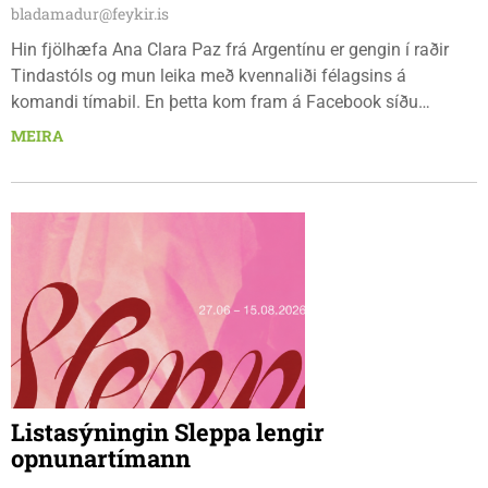
bladamadur@feykir.is
Hin fjölhæfa Ana Clara Paz frá Argentínu er gengin í raðir
Tindastóls og mun leika með kvennaliði félagsins á
komandi tímabil. En þetta kom fram á Facebook síðu
Körfuknattleiksdeildarinnar fyrr í dag. Paz þekkir íslenska
MEIRA
körfuboltann vel og kemur með mikilvæga reynslu inn í ungt
og metnaðarfullt lið Stólanna.
Listasýningin Sleppa lengir
opnunartímann