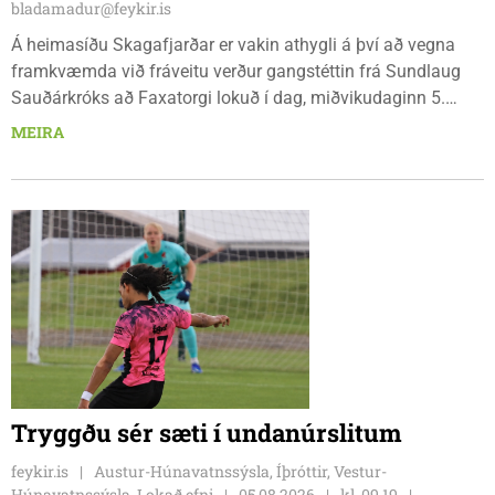
bladamadur@feykir.is
Á heimasíðu Skagafjarðar er vakin athygli á því að vegna
framkvæmda við fráveitu verður gangstéttin frá Sundlaug
Sauðárkróks að Faxatorgi lokuð í dag, miðvikudaginn 5.
ágúst, og á morgun, fimmtudaginn 6. ágúst.
MEIRA
Tryggðu sér sæti í undanúrslitum
feykir.is
Austur-Húnavatnssýsla, Íþróttir, Vestur-
Húnavatnssýsla, Lokað efni
05.08.2026
kl. 09.19