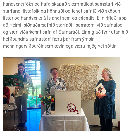
handverksfóks og hafa skapað skemmtilegt samstarf við
starfandi listafólk og hönnuði og tengt safnið við sköpun
listar og handverks á Íslandi sem og erlendis. Elín rifjaði upp
að Heimilisiðnaðarsafnið starfaði í samræmi við safnalög
og væri viðurkennt safn af Safnaráði. Einnig að fyrir utan hið
hefðbundna safnastarf færu þar fram ýmsir
menningarviðburðir sem ævinlega væru mjög vel sóttir.