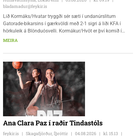
bladamadur@feykir.is
Lið Kormáks/Hvatar tryggði sér sæti í undanúrslitum
Gatorade-bikarsins í gærkvöldi með 2-1 sigri á liði KFA í
hörkuleik á Blönduósvelli. Kormákur/Hvöt er því komið í
undanúrslitin annað árið í röð, en ásamt þeim verða
MEIRA
Álftnesingar, Haukar og Selfyssingar í pottinum þegar dregið
verður.
Ana Clara Paz í raðir Tindastóls
feykir.is
Skagafjörður, Íþróttir
04.08.2026
kl. 15.13