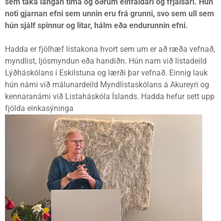
sem taka langan tíma og öðrum einfaldari og frjálsari. Hún
noti gjarnan efni sem unnin eru frá grunni, svo sem ull sem
hún sjálf spinnur og litar, hálm eða endurunnin efni.
Hadda er fjölhæf listakona hvort sem um er að ræða vefnað,
myndlist, ljósmyndun eða handiðn. Hún nam við listadeild
Lýðháskólans í Eskilstuna og lærði þar vefnað. Einnig lauk
hún námi við málunardeild Myndlistaskólans á Akureyri og
kennaranámi við Listaháskóla Íslands. Hadda hefur sett upp
fjölda einkasýninga