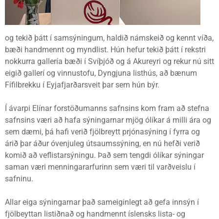
og tekið þátt í samsýningum, haldið námskeið og kennt víða,
bæði handmennt og myndlist. Hún hefur tekið þátt í rekstri
nokkurra gallería bæði í Svíþjóð og á Akureyri og rekur nú sitt
eigið gallerí og vinnustofu, Dyngjuna listhús, að bænum
Fífilbrekku í Eyjafjarðarsveit þar sem hún býr.
Í ávarpi Elínar forstöðumanns safnsins kom fram að stefna
safnsins væri að hafa sýningarnar mjög ólíkar á milli ára og
sem dæmi, þá hafi verið fjölbreytt prjónasýning í fyrra og
árið þar áður óvenjuleg útsaumssýning, en nú hefði verið
komið að veflistarsýningu. Það sem tengdi ólíkar sýningar
saman væri menningararfurinn sem væri til varðveislu í
safninu.
Allar eiga sýningarnar það sameiginlegt að gefa innsýn í
fjölbeyttan listiðnað og handmennt íslensks lista- og