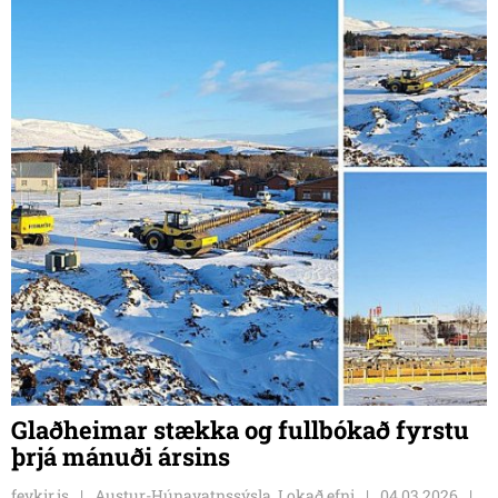
Glaðheimar stækka og fullbókað fyrstu
þrjá mánuði ársins
feykir.is
Austur-Húnavatnssýsla, Lokað efni
04.03.2026