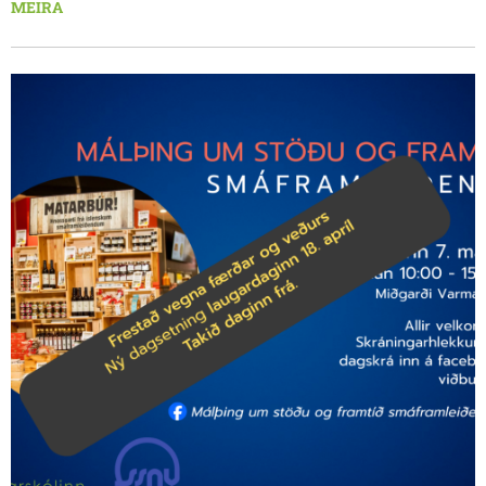
MEIRA
grunni sem þá var lagður.