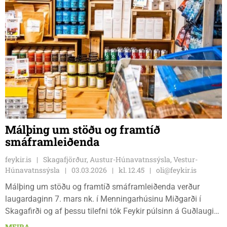
Málþing um stöðu og framtíð
smáframleiðenda
feykir.is
Skagafjörður, Austur-Húnavatnssýsla, Vestur-
Húnavatnssýsla
03.03.2026
kl. 12.45
oli@feykir.is
Málþing um stöðu og framtíð smáframleiðenda verður
laugardaginn 7. mars nk. í Menningarhúsinu Miðgarði í
Skagafirði og af þessu tilefni tók Feykir púlsinn á Guðlaugi
Skúlasyni verkefnastjóra hjá SSNV sem stendur fyrir
MEIRA