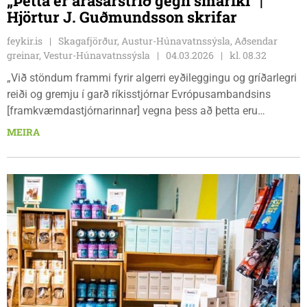
„Þetta er árásarstríð gegn smáríki“ |
Hjörtur J. Guðmundsson skrifar
feykir.is
Skagafjörður, Austur-Húnavatnssýsla, Aðsendar
greinar, Vestur-Húnavatnssýsla
04.03.2026
kl. 08.32
„Við stöndum frammi fyrir algerri eyðileggingu og gríðarlegri
reiði og gremju í garð ríkisstjórnar Evrópusambandsins
[framkvæmdastjórnarinnar] vegna þess að þetta eru
fullkomin svik,“ sagði Brendan Byrne, framkvæmdastjóri
MEIRA
Samtaka írskra fiskvinnslufyrirtækja og útflytjenda, í samtali
við írsku útvarpsstöðina Highland Radio í desember.