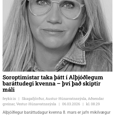
Soroptimistar taka þátt í Alþjóðlegum
baráttudegi kvenna – því það skiptir
máli
feykir.is
Skagafjörður, Austur-Húnavatnssýsla, Aðsendar
greinar, Vestur-Húnavatnssýsla
06.03.2026
kl. 08.29
Alþjóðlegur baráttudagur kvenna 8. mars er jafn mikilvægur