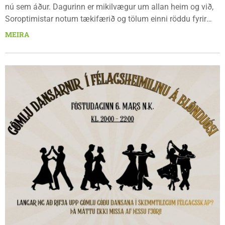
nú sem áður. Dagurinn er mikilvægur um allan heim og við,
Soroptimistar notum tækifærið og tölum einni röddu fyrir
réttindum, öryggi og framtíð kvenna og stúlkna. Þessi dagur
MEIRA
er alþjóðlegur vettvangur til að fagna framförum en einnig
vettvangur til að draga fram viðvarandi ójafnrétti og knýja
fram breytingar í þágu kvenna og stúlkna.