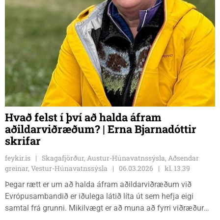
Hvað felst í því að halda áfram
aðildarviðræðum? | Erna Bjarnadóttir
skrifar
feykir.is
Skagafjörður, Austur-Húnavatnssýsla, Aðsendar
greinar, Vestur-Húnavatnssýsla
06.03.2026
kl. 13.39
Þegar rætt er um að halda áfram aðildarviðræðum við
Evrópusambandið er iðulega látið líta út sem hefja eigi
samtal frá grunni. Mikilvægt er að muna að fyrri viðræður
stóðu í heilt kjörtímabil og því verður ekki litið fram hjá þeim