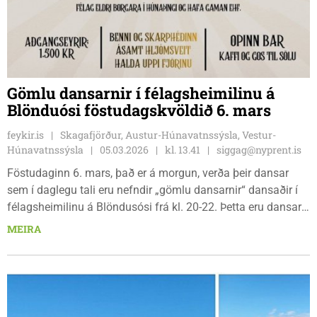
Gömlu dansarnir í félagsheimilinu á
Blönduósi föstudagskvöldið 6. mars
feykir.is
Skagafjörður, Austur-Húnavatnssýsla, Vestur-
Húnavatnssýsla
05.03.2026
kl. 13.41
siggag@nyprent.is
Föstudaginn 6. mars, það er á morgun, verða þeir dansar
sem í daglegu tali eru nefndir „gömlu dansarnir“ dansaðir í
félagsheimilinu á Blöndusósi frá kl. 20-22. Þetta eru dansar
eins og t.d. vals, ræl, polka, vínarkruss, masúrka og skottís
MEIRA
og verða þeir félagar Benni og Skarphéðinn ásamt
hljómsveit sem halda uppi fjörinu á staðnum.