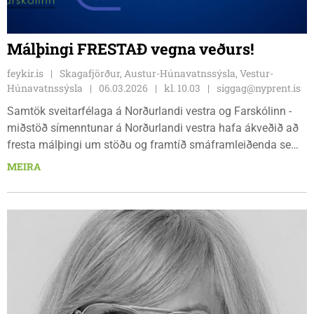
Málþingi FRESTAÐ vegna veðurs!
feykir.is
Skagafjörður, Austur-Húnavatnssýsla, Vestur-
Húnavatnssýsla
06.03.2026
kl. 10.03
siggag@nyprent.is
Samtök sveitarfélaga á Norðurlandi vestra og Farskólinn -
miðstöð símenntunar á Norðurlandi vestra hafa ákveðið að
fresta málþingi um stöðu og framtíð smáframleiðenda sem
halda átti laugardaginn 7. mars (á morgun) í Miðgarði vegna
MEIRA
veðurs. Ný tímasetning á málþinginu er 18. apríl.