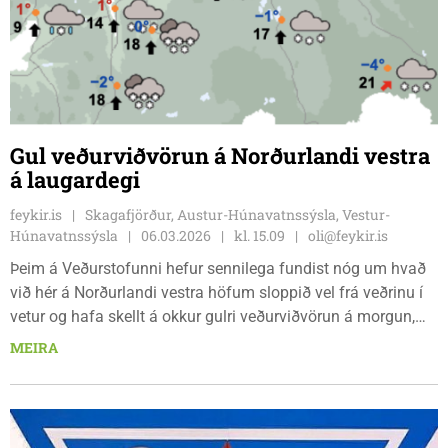
Gul veðurviðvörun á Norðurlandi vestra
á laugardegi
feykir.is
Skagafjörður, Austur-Húnavatnssýsla, Vestur-
Húnavatnssýsla
06.03.2026
kl. 15.09
oli@feykir.is
Þeim á Veðurstofunni hefur sennilega fundist nóg um hvað
við hér á Norðurlandi vestra höfum sloppið vel frá veðrinu í
vetur og hafa skellt á okkur gulri veðurviðvörun á morgun,
laugardag. Sú gula stendur frá því 8 í fyrramálið og eitthvað
MEIRA
fram eftir degi. Spáin fyrir næsta sólarhring er á þessa leið
fyrir Strandir og Norðurland vestra: „Sunnan 13-18 m/s og
slydda eða rigning með köflum, en él með kvöldinu. Hiti 2 til
9 stig að deginum. 15-25 í nótt og á morgun og slydda eða