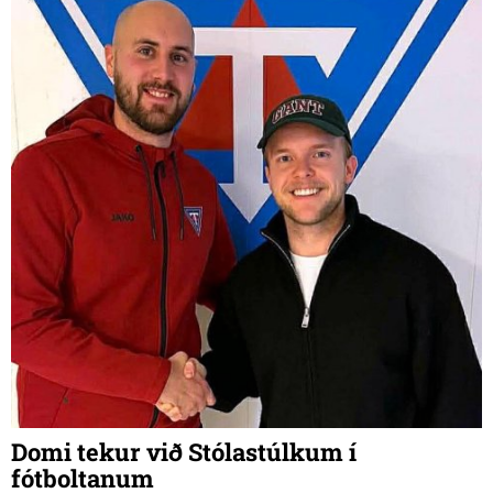
él, hvassast á Ströndum. Heldur hægari annað kvöld.
Kólnandi veður með hita um og yfir frostmarki.“
Domi tekur við Stólastúlkum í
fótboltanum