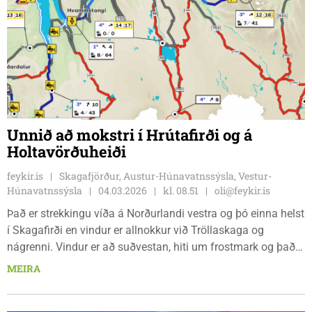
Unnið að mokstri í Hrútafirði og á
Holtavörðuheiði
feykir.is
Skagafjörður, Austur-Húnavatnssýsla, Vestur-
Húnavatnssýsla
04.03.2026
kl. 08.51
oli@feykir.is
Það er strekkingu víða á Norðurlandi vestra og þó einna helst
í Skagafirði en vindur er allnokkur við Tröllaskaga og
nágrenni. Vindur er að suðvestan, hiti um frostmark og það
éljar. En eins og allir vita þá styttir öll él upp um síðir og spá
MEIRA
Veðurstofunnar gerir ráð fyrir að það birti til upp úr hádegi og
éljabakkar hverfa á braut.