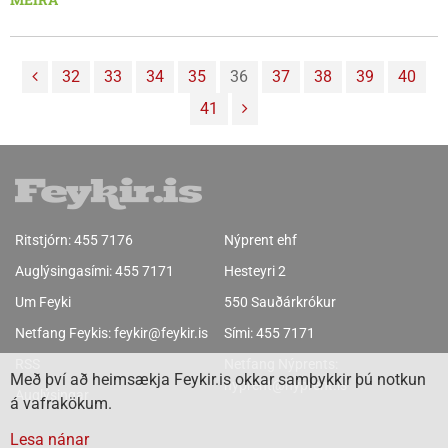
málþinginu í félagi við Farskólann – miðstöð símenntunar á
Norðurlandi vestra. „Við tókum höndum saman og erum að
búa til vettvang til að ræða stöðu og framtíð
32
33
34
35
36
37
38
39
40
smáframleiðenda á Íslandi,“ segir Gulli aðspurður um hverjir
41
standi að málþinginu.
Ritstjórn:
455 7176
Nýprent ehf
Auglýsingasími:
455 7171
Hesteyri 2
Um Feyki
550 Sauðárkrókur
Netfang Feykis:
feykir@feykir.is
Sími:
455 7171
RSS
Netfang Nýprents:
Með því að heimsækja Feykir.is okkar samþykkir þú notkun
nyprent@nyprent.is
Auglýsingar
á vafrakökum.
Lesa nánar