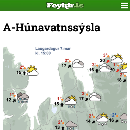
A-Húnavatnssýsla