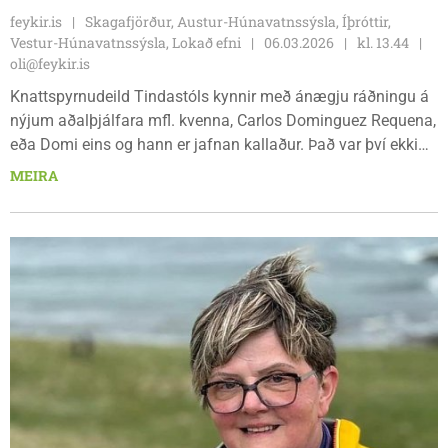
feykir.is
Skagafjörður, Austur-Húnavatnssýsla, Íþróttir,
Vestur-Húnavatnssýsla, Lokað efni
06.03.2026
kl. 13.44
oli@feykir.is
Knattspyrnudeild Tindastóls kynnir með ánægju ráðningu á
nýjum aðalþjálfara mfl. kvenna, Carlos Dominguez Requena,
eða Domi eins og hann er jafnan kallaður. Það var því ekki
leitað langt yfir skammt að þessu sinni en Domi og
MEIRA
fjölskylda búa á Króknum en Domi á að baki 127 leiki í
íslenska boltanum, ýmist með liði Tindastóls eða
Kormáki/Hvöt..