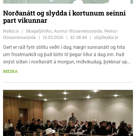
Norðanátt og slydda í kortunum seinni
part vikunnar
feykir.is
Skagafjörður, Austur-Húnavatnssýsla, Vestur-
Húnavatnssýsla
10.03.2026
kl. 08.44
oli@feykir.is
Gert er ráð fyrir stilltu veðri í dag, hægri sunnanátt og hita
um frostmarkið og það birtir til þegar líður á dag.inn. Það
snýst síðan í norðanátt á morgun, miðvikudag, þykknar upp
og fer að snjóa lítilsháttar. Í gær gerðu spár ráð fyrir alvöru
MEIRA
vetrarveðri fimmtudag og föstudag með hvassri norðanátt
og snjókomu en nú virðast spár gera ráð fyrir hægari vindi
og jafnvel frekar slyddu en snjókomu.