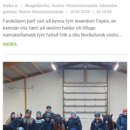
feykir.is
Skagafjörður, Austur-Húnavatnssýsla, Aðsendar
greinar, Vestur-Húnavatnssýsla
10.03.2026
kl. 14.06
Farskólann þarf vart að kynna fyrir lesendum Feykis, en
kannski vita færri að skólinn heldur úti öflugu
námskeiðahaldi fyrir fatlað fólk á öllu Norðurlandi vestra.
Unnið er í nánu og góðu samstarfi við velferðarsvið
MEIRA
sveitarfélganna og við Fjölmennt, símenntunarmiðstöð í
Reykjavík, sem sérhæfir sig í þjónustu við fatlað fólk.