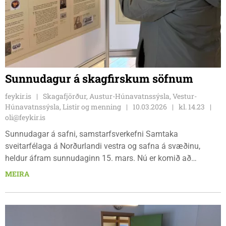
Sunnudagur á skagfirskum söfnum
feykir.is
Skagafjörður, Austur-Húnavatnssýsla, Vestur-
Húnavatnssýsla, Listir og menning
10.03.2026
kl. 14.23
oli@feykir.is
Sunnudagar á safni, samstarfsverkefni Samtaka
sveitarfélaga á Norðurlandi vestra og safna á svæðinu,
heldur áfram sunnudaginn 15. mars. Nú er komið að
dagskrá í Skagafirði.
MEIRA