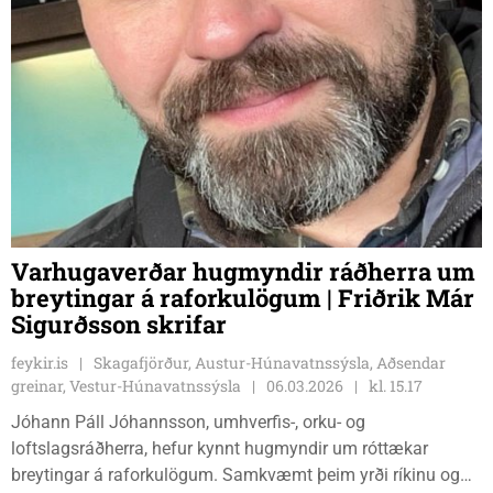
Varhugaverðar hugmyndir ráðherra um
breytingar á raforkulögum | Friðrik Már
Sigurðsson skrifar
feykir.is
Skagafjörður, Austur-Húnavatnssýsla, Aðsendar
greinar, Vestur-Húnavatnssýsla
06.03.2026
kl. 15.17
Jóhann Páll Jóhannsson, umhverfis-, orku- og
loftslagsráðherra, hefur kynnt hugmyndir um róttækar
breytingar á raforkulögum. Samkvæmt þeim yrði ríkinu og