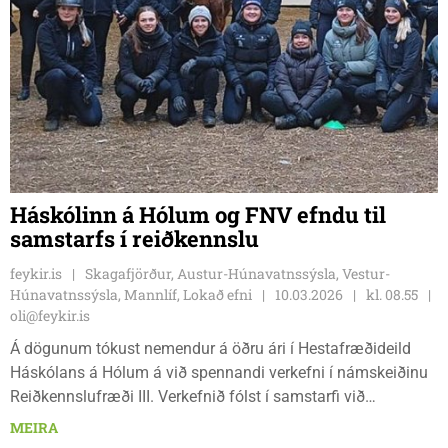
Háskólinn á Hólum og FNV efndu til
samstarfs í reiðkennslu
feykir.is
Skagafjörður, Austur-Húnavatnssýsla, Vestur-
Húnavatnssýsla, Mannlíf, Lokað efni
10.03.2026
kl. 08.55
oli@feykir.is
Á dögunum tókust nemendur á öðru ári í Hestafræðideild
Háskólans á Hólum á við spennandi verkefni í námskeiðinu
Reiðkennslufræði III. Verkefnið fólst í samstarfi við
Fjölbrautaskóla Norðurlands vestra (FNV), þar sem
MEIRA
nemendur fengu tækifæri til að æfa sig í reiðkennslu með