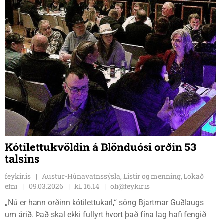
Kótilettukvöldin á Blönduósi orðin 53
talsins
feykir.is
Austur-Húnavatnssýsla, Listir og menning, Lokað
efni
09.03.2026
kl. 16.14
oli@feykir.is
„Nú er hann orðinn kótilettukarl,“ söng Bjartmar Guðlaugs
um árið. Það skal ekki fullyrt hvort það fína lag hafi fengið