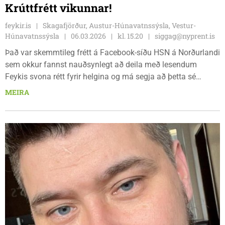
Krúttfrétt vikunnar!
feykir.is
Skagafjörður, Austur-Húnavatnssýsla, Vestur-
Húnavatnssýsla
06.03.2026
kl. 15.20
siggag@nyprent.is
Það var skemmtileg frétt á Facebook-síðu HSN á Norðurlandi
sem okkur fannst nauðsynlegt að deila með lesendum
Feykis svona rétt fyrir helgina og má segja að þetta sé
krúttfrétt vikunnar.
MEIRA