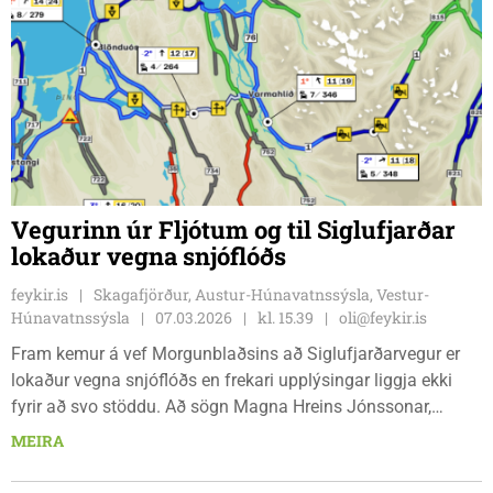
Vegurinn úr Fljótum og til Siglufjarðar
lokaður vegna snjóflóðs
feykir.is
Skagafjörður, Austur-Húnavatnssýsla, Vestur-
Húnavatnssýsla
07.03.2026
kl. 15.39
oli@feykir.is
Fram kemur á vef Morgunblaðsins að Siglufjarðarvegur er
lokaður vegna snjóflóðs en frekari upplýsingar liggja ekki
fyrir að svo stöddu. Að sögn Magna Hreins Jónssonar,
ofanflóðasérfræðings hjá Veðurstofu Íslands, sem ræddi við
MEIRA
mbl.is féll flóðið úr Miðstrandargili, Siglufjarðarmegin við
Strákagöngin, og niður á veginn. Segir Magni Veðurstofunni