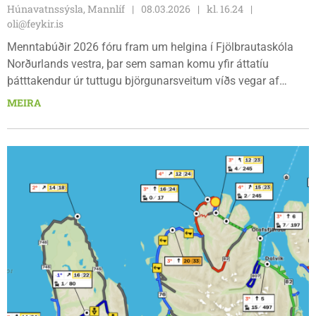
Húnavatnssýsla, Mannlíf
08.03.2026
kl. 16.24
oli@feykir.is
Menntabúðir 2026 fóru fram um helgina í Fjölbrautaskóla
Norðurlands vestra, þar sem saman komu yfir áttatíu
þátttakendur úr tuttugu björgunarsveitum víðs vegar af
landinu. Um var að ræða dagslanga ráðstefnu fyrir
MEIRA
björgunarsveitafólk þar sem lögð var áhersla á fræðslu,
miðlun reynslu og samveru.