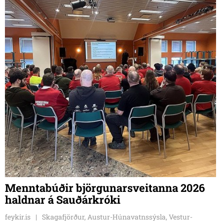
Menntabúðir björgunarsveitanna 2026
haldnar á Sauðárkróki
feykir.is
Skagafjörður, Austur-Húnavatnssýsla, Vestur-