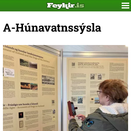
A-Húnavatnssýsla