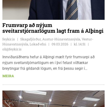
Frumvarp að nýjum
sveitarstjórnarlögum lagt fram á Alþingi
feykir.is
Skagafjörður, Austur-Húnavatnssýsla, Vestur-
Húnavatnssýsla, Lokað efni
09.03.2026
kl. 14.51
oli@feykir.is
Innviðaráðherra hefur á Alþingi mælt fyrir frumvarpi að
nýjum sveitarstjórnarlögum en í því felast víðtækar
breytingar frá gildandi lögum, en frá þessu segir í
Húnahorninu. Markmiðið frumvarpsins er að styrkja og
MEIRA
styðja við sveitarstjórnarstigið á Íslandi með því tryggja að
sveitarfélög um allt land séu öflug, sjálfbær og vel í stakk
búin til að takast á við umfangsmikil verkefni og tryggja
íbúum faglega og skilvirka grunnþjónustu.