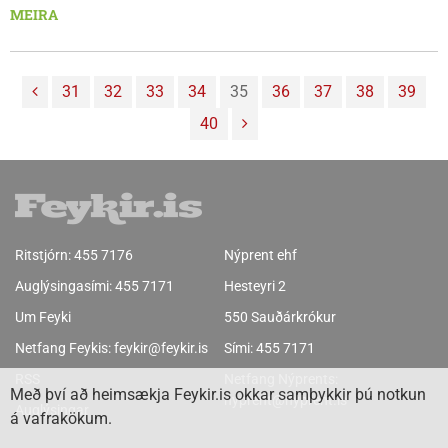
fyrirtækjum þess veittar auknar heimildir til að hraða
MEIRA
innviðaframkvæmdum og „ryðja hindrunum úr vegi“ sem
taldar eru hamla framgangi orkuflutnings. Þessi grein er ekki
skrifuð í þeim tilgangi að gera lítið úr mikilvægi þess að efla
31
32
33
34
35
36
37
38
39
raforkuflutningskerfið.
40
Ritstjórn:
455 7176
Nýprent ehf
Auglýsingasími:
455 7171
Hesteyri 2
Um Feyki
550 Sauðárkrókur
Netfang Feykis:
feykir@feykir.is
Sími:
455 7171
RSS
Netfang Nýprents:
Með því að heimsækja Feykir.is okkar samþykkir þú notkun
nyprent@nyprent.is
Auglýsingar
á vafrakökum.