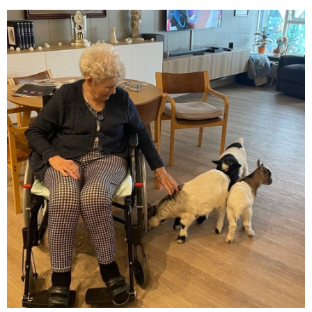
hafa borist tilkynning um atburðinn skömmu fyrir hádegi en
flóðið mun hafa verið nokkuð stórt.