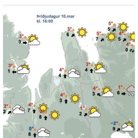
nemendum úr FNV.