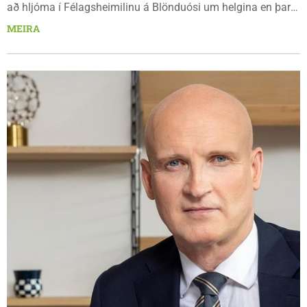
að hljóma í Félagsheimilinu á Blönduósi um helgina en þar
sló engu að síður Frjálsa kótilettufélagið upp frábæru
MEIRA
kótilettukvöldi sem var vel sótt að venju.