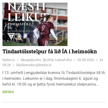
bæjarbúar og aðrir gestir eru hvött til þess að kíkja við og
styðja hlauparana áfram.
Tindastólsstelpur fá lið ÍA í heimsókn
feykir.is
Skagafjörður, Íþróttir, Lokað efni
06.08.2026
kl.
09.28
bladamadur@feykir.is
Í 13. umferð Lengjudeildar kvenna fá Tindastólsstelpur lið ÍA
í heimsókn. Leikurinn er í dag, fimmtudaginn 6. ágúst og
hefst kl. 18:00 og er þetta fyrsti heimaleikur stelpnanna
síðan 18. júlí. Spáin fyrir leikinn er fín, lítil háttar rigning og
MEIRA
tíu gráðu hiti, þannig að það er um að gera að klæða sig eftir
veðri og skella sér á völlinn.