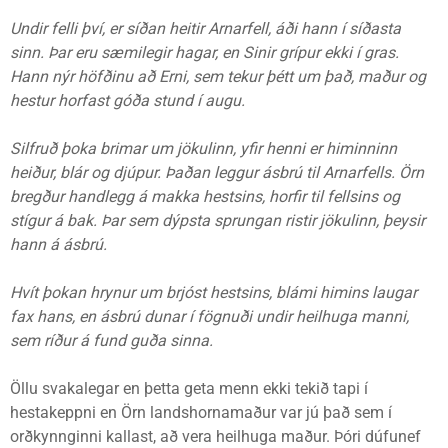
Undir felli því, er síðan heitir Arnarfell, áði hann í síðasta
sinn. Þar eru sæmilegir hagar, en Sinir grípur ekki í gras.
Hann nýr höfðinu að Erni, sem tekur þétt um það, maður og
hestur horfast góða stund í augu.
Silfruð þoka brimar um jökulinn, yfir henni er himinninn
heiður, blár og djúpur. Þaðan leggur ásbrú til Arnarfells. Örn
bregður handlegg á makka hestsins, horfir til fellsins og
stígur á bak. Þar sem dýpsta sprungan ristir jökulinn, þeysir
hann á ásbrú.
Hvít þokan hrynur um brjóst hestsins, blámi himins laugar
fax hans, en ásbrú dunar í fögnuði undir heilhuga manni,
sem ríður á fund guða sinna.
Öllu svakalegar en þetta geta menn ekki tekið tapi í
hestakeppni en Örn landshornamaður var jú það sem í
orðkynnginni kallast, að vera heilhuga maður. Þóri dúfunef