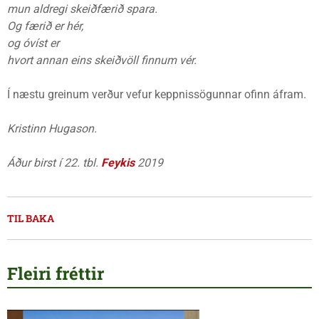
mun aldregi skeiðfærið spara.
Og færið er hér,
og óvíst er
hvort annan eins skeiðvöll finnum vér.
Í næstu greinum verður vefur keppnissögunnar ofinn áfram.
Kristinn Hugason.
Áður birst í 22. tbl.
Feykis
2019
TIL BAKA
Fleiri fréttir