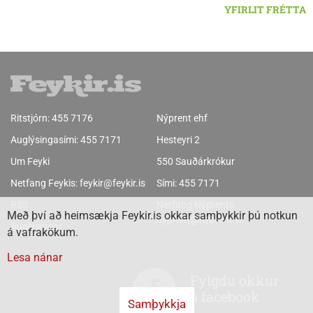
YFIRLIT FRÉTTA
Ritstjórn:
455 7176
Nýprent ehf
Auglýsingasími:
455 7171
Hesteyri 2
Um Feyki
550 Sauðárkrókur
Netfang Feykis:
feykir@feykir.is
Sími:
455 7171
RSS
Netfang Nýprents:
Með því að heimsækja Feykir.is okkar samþykkir þú notkun
nyprent@nyprent.is
Auglýsingar
á vafrakökum.
Lesa nánar
Fylgdu okkur
á facebook
Samþykkja