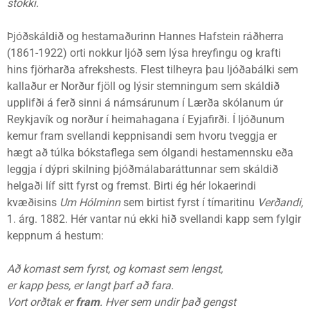
stökki.
Þjóðskáldið og hestamaðurinn Hannes Hafstein ráðherra
(1861-1922) orti nokkur ljóð sem lýsa hreyfingu og krafti
hins fjörharða afrekshests. Flest tilheyra þau ljóðabálki sem
kallaður er Norður fjöll og lýsir stemningum sem skáldið
upplifði á ferð sinni á námsárunum í Lærða skólanum úr
Reykjavík og norður í heimahagana í Eyjafirði. Í ljóðunum
kemur fram svellandi keppnisandi sem hvoru tveggja er
hægt að túlka bókstaflega sem ólgandi hestamennsku eða
leggja í dýpri skilning þjóðmálabaráttunnar sem skáldið
helgaði líf sitt fyrst og fremst. Birti ég hér lokaerindi
kvæðisins
Um Hólminn
sem birtist fyrst í tímaritinu
Verðandi,
1. árg. 1882. Hér vantar nú ekki hið svellandi kapp sem fylgir
keppnum á hestum:
Að komast sem fyrst, og komast sem lengst,
er kapp þess, er langt þarf að fara.
Vort orðtak er
fram
. Hver sem undir það gengst