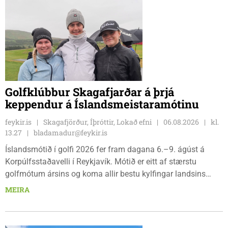
Golfklúbbur Skagafjarðar á þrjá
keppendur á Íslandsmeistaramótinu
feykir.is
Skagafjörður, Íþróttir, Lokað efni
06.08.2026
kl.
13.27
bladamadur@feykir.is
Íslandsmótið í golfi 2026 fer fram dagana 6.–9. ágúst á
Korpúlfsstaðavelli í Reykjavík. Mótið er eitt af stærstu
golfmótum ársins og koma allir bestu kylfingar landsins
saman til að sýna hæfileika sína. Golfklúbbur Skagafjarðar
MEIRA
sendir þrjár stelpur til leiks í ár: þær Önnu Karen Hjartardóttir,
Dagbjörtu Sísí Einarsdóttur, sem er nýkrýndur klúbbmeistari
GSS, og Unu Karen Guðmundsdóttur.