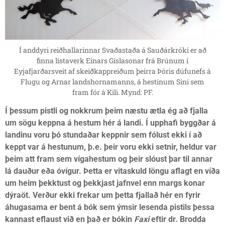
Í anddyri reiðhallarinnar Svaðastaða á Sauðárkróki er að
finna listaverk Einars Gíslasonar frá Brúnum í
Eyjafjarðarsveit af skeiðkappreiðum þeirra Þóris dúfunefs á
Flugu og Arnar landshornamanns, á hestinum Sini sem
fram fór á Kili. Mynd: PF.
Í þessum pistli og nokkrum þeim næstu ætla ég að fjalla
um sögu keppna á hestum hér á landi. Í upphafi byggðar á
landinu voru þó stundaðar keppnir sem fólust ekki í að
keppt var á hestunum, þ.e. þeir voru ekki setnir, heldur var
þeim att fram sem vígahestum og þeir slóust þar til annar
lá dauður eða óvígur. Þetta er vitaskuld löngu aflagt en víða
um heim þekktust og þekkjast jafnvel enn margs konar
dýraöt. Verður ekki frekar um þetta fjallað hér en fyrir
áhugasama er bent á bók sem ýmsir lesenda pistils þessa
kannast eflaust við en það er bókin
Faxi
eftir dr. Brodda