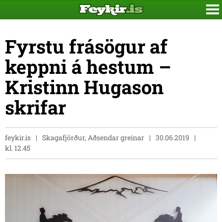
Fyrstu frásögur af
keppni á hestum –
Kristinn Hugason
skrifar
feykir.is
Skagafjörður, Aðsendar greinar
30.06.2019
kl. 12.45