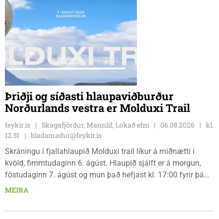
Þriðji og síðasti hlaupaviðburður
Norðurlands vestra er Molduxi Trail
feykir.is
Skagafjörður, Mannlíf, Lokað efni
06.08.2026
kl.
12.51
bladamadur@feykir.is
Skráningu í fjallahlaupið Molduxi trail líkur á miðnætti í
kvöld, fimmtudaginn 6. ágúst. Hlaupið sjálft er á morgun,
föstudaginn 7. ágúst og mun það hefjast kl. 17:00 fyrir þá
keppendur sem ætla sér 20 km em kl. 18:00 fyrir 12 km
MEIRA
hlauparana. Rásmarkið er fyrir aftan heimavist
fjölbrautaskólans en þar er líka komið í mark þannig