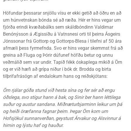
Höfundar þessarar snjöllu vísu er ekki getið að öðru en að
um húnvetnskan bónda sé að ræða. Hér er hins vegar um
fjórða erindi kvæðabálks sem skáldbóndinn Valdimar
Benónýsson á Ægissíðu á Vatnsnesi orti til þeirra Ásgeirs
Jónssonar frá Gottorp og Gottorps-Blesa í tilefni af 50 ára
afmæli þess fyrrnefnda. Svo er hins vegar skemmst frá að
greina að Fluga og Þórir dúfunef höfðu betur og unnu
veðmálið sem var undir. Tapið fékk óskaplega mikið á Örn
og er við hæfi að grípa niður í bók dr. Brodda og birta
tilþrifafrásögn af endalokum hans og reiðskjótans:
Örn rjálar góða stund við hesta sína og fer sér að engu
óðslega, svo stígur hann á bak, og Sinir ber hann léttilega
suður og austur sandana. Miðnæturbjarminn leikur um þá
og heiði öræfanna fagnar þeim. Þegar Örn kom um
Hofsjökul sunnanverðan, geystust Árvakur og Alsvinnur á
himin og lýstu haf og hauður.