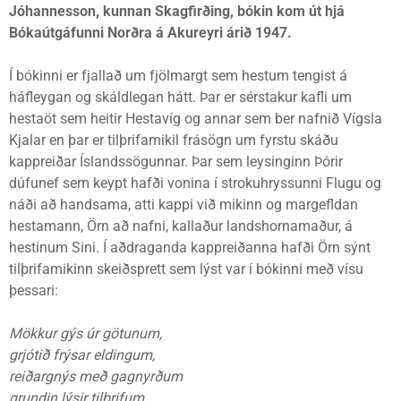
Jóhannesson, kunnan Skagfirðing, bókin kom út hjá
Bókaútgáfunni Norðra á Akureyri árið 1947.
Í bókinni er fjallað um fjölmargt sem hestum tengist á
háfleygan og skáldlegan hátt. Þar er sérstakur kafli um
hestaöt sem heitir Hestavíg og annar sem ber nafnið Vígsla
Kjalar en þar er tilþrifamikil frásögn um fyrstu skáðu
kappreiðar Íslandssögunnar. Þar sem leysinginn Þórir
dúfunef sem keypt hafði vonina í strokuhryssunni Flugu og
náði að handsama, atti kappi við mikinn og margefldan
hestamann, Örn að nafni, kallaður landshornamaður, á
hestinum Sini. Í aðdraganda kappreiðanna hafði Örn sýnt
tilþrifamikinn skeiðsprett sem lýst var í bókinni með vísu
þessari:
Mökkur gýs úr götunum,
grjótið frýsar eldingum,
reiðargnýs með gagnyrðum
grundin lýsir tilþrifum.