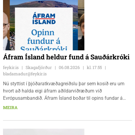
Áfram Ísland heldur fund á Sauðárkróki
feykir.is
Skagafjörður
06.08.2026
kl. 17.55
bladamadur@feykir.is
Nú styttist í þjóðaratkvæðagreiðslu þar sem kosið eru um
hvort að halda eigi áfram aðildarviðræðum við
Evrópusambandið. Áfram Ísland boðar til opins fundar á
Frímúrarasalnum Borgarmýri 1 á Sauðarkróki, laugardaginn
MEIRA
8. ágúst kl. 17:30. Fundurinn er öllum opinn en skráning er
nauðsynleg.