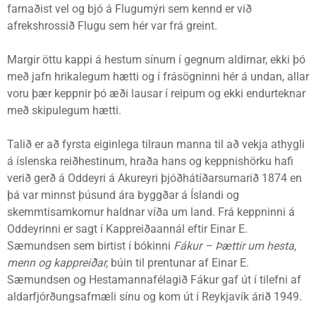
farnaðist vel og bjó á Flugumýri sem kennd er við
afrekshrossið Flugu sem hér var frá greint.
Margir öttu kappi á hestum sínum í gegnum aldirnar, ekki þó
með jafn hrikalegum hætti og í frásögninni hér á undan, allar
voru þær keppnir þó æði lausar í reipum og ekki endurteknar
með skipulegum hætti.
Talið er að fyrsta eiginlega tilraun manna til að vekja athygli
á íslenska reiðhestinum, hraða hans og keppnishörku hafi
verið gerð á Oddeyri á Akureyri þjóðhátíðarsumarið 1874 en
þá var minnst þúsund ára byggðar á Íslandi og
skemmtisamkomur haldnar víða um land. Frá keppninni á
Oddeyrinni er sagt í Kappreiðaannál eftir Einar E.
Sæmundsen sem birtist í bókinni
Fákur – Þættir um hesta,
menn og kappreiðar,
búin til prentunar af Einar E.
Sæmundsen og Hestamannafélagið Fákur gaf út í tilefni af
aldarfjórðungsafmæli sínu og kom út í Reykjavík árið 1949.