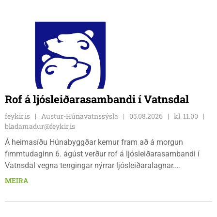
Rof á ljósleiðarasambandi í Vatnsdal
feykir.is
Austur-Húnavatnssýsla
05.08.2026
kl. 11.00
bladamadur@feykir.is
Á heimasíðu Húnabyggðar kemur fram að á morgun
fimmtudaginn 6. ágúst verður rof á ljósleiðarasambandi í
Vatnsdal vegna tengingar nýrrar ljósleiðaralagnar.
Ljósleiðarasambandið verður rofið á morgun fimmtudag
MEIRA
klukkan 9:00 í vestanverðum Vatnsdal.