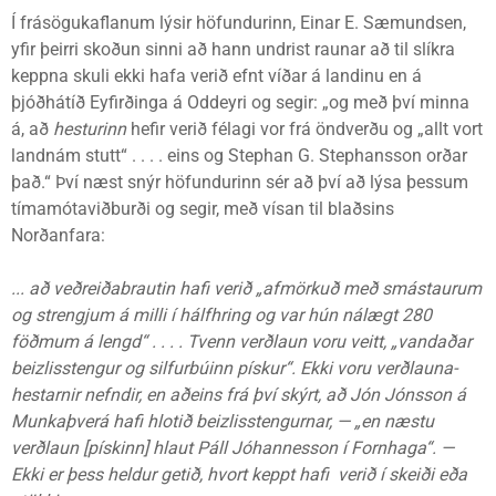
Í frásögukaflanum lýsir höfundurinn, Einar E. Sæmundsen,
yfir þeirri skoðun sinni að hann undrist raunar að til slíkra
keppna skuli ekki hafa verið efnt víðar á landinu en á
þjóðhátíð Eyfirðinga á Oddeyri og segir: „og með því minna
á, að
hesturinn
hefir verið félagi vor frá öndverðu og „allt vort
landnám stutt“ . . . . eins og Stephan G. Stephansson orðar
það.“ Því næst snýr höfundurinn sér að því að lýsa þessum
tímamótaviðburði og segir, með vísan til blaðsins
Norðanfara:
... að veðreiðabrautin hafi verið „afmörkuð með smástaurum
og strengjum á milli í hálfhring og var hún nálægt 280
föðmum á lengd“ . . . . Tvenn verðlaun voru veitt, „vandaðar
beizlisstengur og silfurbúinn pískur“. Ekki voru verðlauna-
hestarnir nefndir, en aðeins frá því skýrt, að Jón Jónsson á
Munkaþverá hafi hlotið beizlisstengurnar, — „en næstu
verðlaun [pískinn] hlaut Páll Jóhannesson í Fornhaga“. —
Ekki er þess heldur getið, hvort keppt hafi verið í skeiði eða