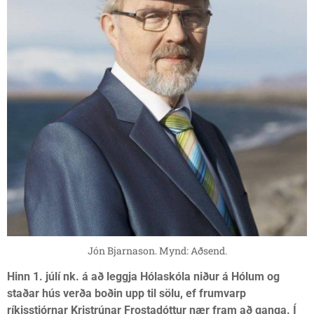
Jón Bjarnason. Mynd: Aðsend.
Hinn 1. júlí nk. á að leggja Hólaskóla niður á Hólum og
staðar hús verða boðin upp til sölu, ef frumvarp
ríkisstjórnar Kristrúnar Frostadóttur nær fram að ganga. Í