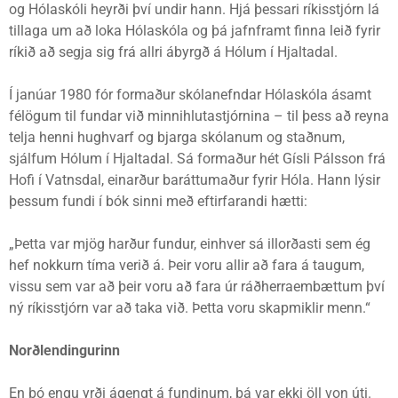
og Hólaskóli heyrði því undir hann. Hjá þessari ríkisstjórn lá
tillaga um að loka Hólaskóla og þá jafnframt finna leið fyrir
ríkið að segja sig frá allri ábyrgð á Hólum í Hjaltadal.
Í janúar 1980 fór formaður skólanefndar Hólaskóla ásamt
félögum til fundar við minnihlutastjórnina – til þess að reyna
telja henni hughvarf og bjarga skólanum og staðnum,
sjálfum Hólum í Hjaltadal. Sá formaður hét Gísli Pálsson frá
Hofi í Vatnsdal, einarður baráttumaður fyrir Hóla. Hann lýsir
þessum fundi í bók sinni með eftirfarandi hætti:
„Þetta var mjög harður fundur, einhver sá illorðasti sem ég
hef nokkurn tíma verið á. Þeir voru allir að fara á taugum,
vissu sem var að þeir voru að fara úr ráðherraembættum því
ný ríkisstjórn var að taka við. Þetta voru skapmiklir menn.“
Norðlendingurinn
En þó engu yrði ágengt á fundinum, þá var ekki öll von úti.