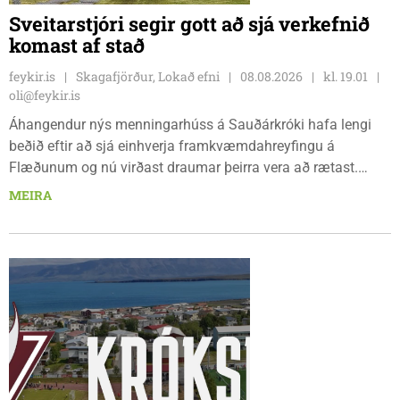
Sveitarstjóri segir gott að sjá verkefnið
komast af stað
feykir.is
Skagafjörður, Lokað efni
08.08.2026
kl. 19.01
oli@feykir.is
Áhangendur nýs menningarhúss á Sauðárkróki hafa lengi
beðið eftir að sjá einhverja framkvæmdahreyfingu á
Flæðunum og nú virðast draumar þeirra vera að rætast.
Þórður Hansen mætti með tæki og tól og hóf
MEIRA
jarðvegsframkvæmdir vegna menningarhúss nú fyrir helgina
og sagði Magnús Barðdal sveitarstjóri það vera virkilega
ánægjulegt að sjá að loksins sé farið að vinna á svæðinu,
þegar Feykir spurði hann út í málið.