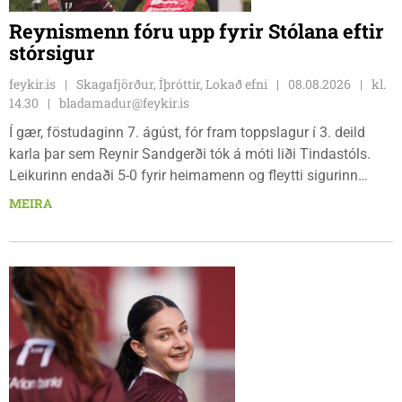
Reynismenn fóru upp fyrir Stólana eftir
stórsigur
feykir.is
Skagafjörður, Íþróttir, Lokað efni
08.08.2026
kl.
14.30
bladamadur@feykir.is
Í gær, föstudaginn 7. ágúst, fór fram toppslagur í 3. deild
karla þar sem Reynir Sandgerði tók á móti liði Tindastóls.
Leikurinn endaði 5-0 fyrir heimamenn og fleytti sigurinn
Reynismönnum á topp deildarinnar en Stólunum í annað
MEIRA
sætið. Tindastólsliðið frumsýndi jafnframt nýjan leikmann í
leiknum.