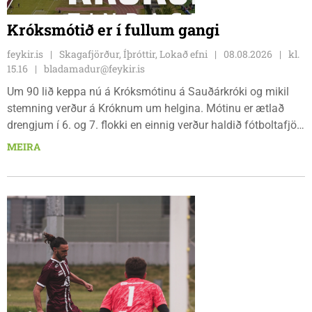
Króksmótið er í fullum gangi
feykir.is
Skagafjörður, Íþróttir, Lokað efni
08.08.2026
kl.
15.16
bladamadur@feykir.is
Um 90 lið keppa nú á Króksmótinu á Sauðárkróki og mikil
stemning verður á Króknum um helgina. Mótinu er ætlað
drengjum í 6. og 7. flokki en einnig verður haldið fótboltafjör
fyrir yngri systkini. Mótið hófst í gær, föstudaginn 7. ágúst
MEIRA
og því lýkur á morgun, sunnudaginn 9. ágúst.