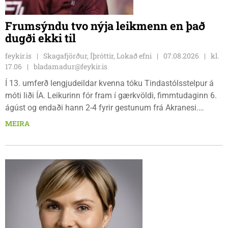
Frumsýndu tvo nýja leikmenn en það
dugði ekki til
feykir.is
Skagafjörður, Íþróttir, Lokað efni
07.08.2026
kl.
17.06
bladamadur@feykir.is
Í 13. umferð lengjudeildar kvenna tóku Tindastólsstelpur á
móti liði ÍA. Leikurinn fór fram í gærkvöldi, fimmtudaginn 6.
ágúst og endaði hann 2-4 fyrir gestunum frá Akranesi.
Tindastólsliðið frumsýndi tvo nýja leikmenn en þær dönsku
MEIRA
Cecilie Lillesoe Esbak Pedersen og Sandra Pedersen eru
tvíburar.