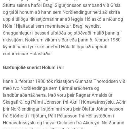
Stuttu seinna hafði Bragi Sigurjónsson samband við Gísla
og tjáði honum að hann sem Norðlendingur neiti að skrifa
upp á tillögu ríkisstjórnarinnar að leggja Hólaskóla niður og
Hóla í Hjaltadal sem menntasetur. Bragi reyndist
óhagganlegur í þessari afstöðu og stöðvaði málið þannig í
ríkisstjórn. Nokkrum vikum síðar eða þann 6. febrúar 1980
kynnti hann fyrir skólanefnd Hóla tillögu að upphafi
endurreisnar Hólastaðar.
Gæfuhjólið snerist Hólum í vil
Þann 8. febrúar 1980 tók ríkisstjórn Gunnars Thoroddsen við
með tvo Norðlendinga sem fjármálaráðherra og
landbúnaðarráðherra. Það voru þeir Ragnar Arnalds úr
Skagafirði og Pálmi Jónsson frá Akri í Húnavatnssýslu. Aðrir
þrír Norðlendingar í stjórninni voru þeir Ólafur Jóhannesson
frá Stórholti í Fljótum, Páll Pétursson frá Höllustöðum í
Húnavatnssýslu og Ingvar Gíslason frá Akureyri. Norðurland