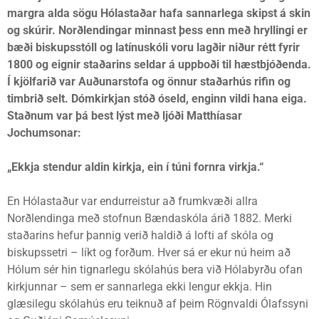
margra alda sögu Hólastaðar hafa sannarlega skipst á skin
og skúrir. Norðlendingar minnast þess enn með hryllingi er
bæði biskupsstóll og latínuskóli voru lagðir niður rétt fyrir
1800 og eignir staðarins seldar á uppboði til hæstbjóðenda.
Í kjölfarið var Auðunarstofa og önnur staðarhús rifin og
timbrið selt. Dómkirkjan stóð óseld, enginn vildi hana eiga.
Staðnum var þá best lýst með ljóði Matthíasar
Jochumsonar:
„Ekkja stendur aldin kirkja, ein í túni fornra virkja.“
En Hólastaður var endurreistur að frumkvæði allra
Norðlendinga með stofnun Bændaskóla árið 1882. Merki
staðarins hefur þannig verið haldið á lofti af skóla og
biskupssetri – líkt og forðum. Hver sá er ekur nú heim að
Hólum sér hin tignarlegu skólahús bera við Hólabyrðu ofan
kirkjunnar – sem er sannarlega ekki lengur ekkja. Hin
glæsilegu skólahús eru teiknuð af þeim Rögnvaldi Ólafssyni