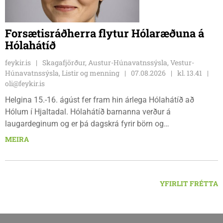
Forsætisráðherra flytur Hólaræðuna á
Hólahátíð
feykir.is
Skagafjörður, Austur-Húnavatnssýsla, Vestur-
Húnavatnssýsla, Listir og menning
07.08.2026
kl. 13.41
oli@feykir.is
Helgina 15.-16. ágúst fer fram hin árlega Hólahátíð að
Hólum í Hjaltadal. Hólahátíð barnanna verður á
laugardeginum og er þá dagskrá fyrir börn og
fjölskyldur.Lydía Einarsdóttir svæðisstjóri æskulýðsmála og
MEIRA
Karl Lúðvíksson íþróttakennari sjá um dagskrána.
YFIRLIT FRÉTTA