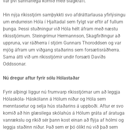
var því sannarlega komið með slagkraft.
Hin nýja ríkisstjórn samþykkti svo afdráttarlausa yfirlýsingu
um endurreisn Hóla í Hjaltadal sem fylgt var eftir af fullum
þunga. Þessi stuðningur við Hóla hélt áfram með næstu
ríkisstjórnum. Steingrímur Hermannson, Skagfirðingur að
uppruna, var ráðherra í stjórn Gunnars Thoroddsen og var
mjög áfram um viðgang staðarins sem forsætisráðherra.
Sama átti við um ríkisstjórnir undir forsæti Davíðs
Oddssonar.
Nú dregur aftur fyrir sólu Hólastaðar
Fyrir alþingi liggur nú frumvarp ríkisstjórnar um að leggja
Hólaskóla- Háskólann á Hólum niður og Hóla sem
menntasetur og selja hús staðarins á uppboði. Aftur er svo
komið að hin glæsilega skólahús á Hólum gráta af áratuga
vanrækslu og ríkið sér þann kost einan að flýja af hólmi og
leggja staðinn niður. Það sem er þó ólíkt nú við það sem