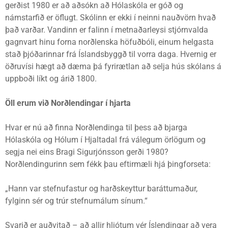
gerðist 1980 er að aðsókn að Hólaskóla er góð og
námstarfið er öflugt. Skólinn er ekki í neinni nauðvörn hvað
það varðar. Vandinn er falinn í metnaðarleysi stjórnvalda
gagnvart hinu forna norðlenska höfuðbóli, einum helgasta
stað þjóðarinnar frá Íslandsbyggð til vorra daga. Hvernig er
öðruvísi hægt að dæma þá fyrirætlan að selja hús skólans á
uppboði líkt og árið 1800.
Öll erum við Norðlendingar í hjarta
Hvar er nú að finna Norðlendinga til þess að bjarga
Hólaskóla og Hólum í Hjaltadal frá válegum örlögum og
segja nei eins Bragi Sigurjónsson gerði 1980?
Norðlendingurinn sem fékk þau eftirmæli hjá þingforseta:
„Hann var stefnufastur og harðskeyttur baráttumaður,
fylginn sér og trúr stefnumálum sínum.“
Svarið er auðvitað – að allir hljótum vér Íslendingar að vera