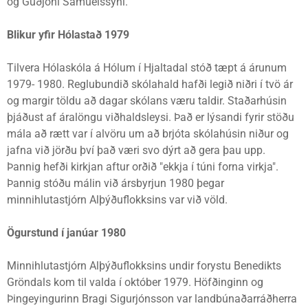
og Guðjóni Samúelssyni.
Blikur yfir Hólastað 1979
Tilvera Hólaskóla á Hólum í Hjaltadal stóð tæpt á árunum
1979- 1980. Reglubundið skólahald hafði legið niðri í tvö ár
og margir töldu að dagar skólans væru taldir. Staðarhúsin
þjáðust af áralöngu viðhaldsleysi. Það er lýsandi fyrir stöðu
mála að rætt var í alvöru um að brjóta skólahúsin niður og
jafna við jörðu því það væri svo dýrt að gera þau upp.
Þannig hefði kirkjan aftur orðið "ekkja í túni forna virkja".
Þannig stóðu málin við ársbyrjun 1980 þegar
minnihlutastjórn Alþýðuflokksins var við völd.
Ögurstund í janúar 1980
Minnihlutastjórn Alþýðuflokksins undir forystu Benedikts
Gröndals kom til valda í október 1979. Höfðinginn og
Þingeyingurinn Bragi Sigurjónsson var landbúnaðarráðherra