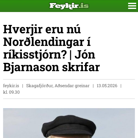
Hverjir eru nú
Norðlendingar í
ríkisstjórn? | Jón
Bjarnason skrifar
feykir.is
Skagafjörður, Aðsendar greinar
13.05.2026
kl. 09.30