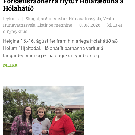
Forsætisráðherra flytur Hólaræðuna á
Hólahátíð
feykir.is
Skagafjörður, Austur-Húnavatnssýsla, Vestur-
Húnavatnssýsla, Listir og menning
07.08.2026
kl. 13.41
oli@feykir.is
Helgina 15.-16. ágúst fer fram hin árlega Hólahátíð að
Hólum í Hjaltadal. Hólahátíð barnanna verður á
laugardeginum og er þá dagskrá fyrir börn og
fjölskyldur.Lydía Einarsdóttir svæðisstjóri æskulýðsmála og
MEIRA
Karl Lúðvíksson íþróttakennari sjá um dagskrána.