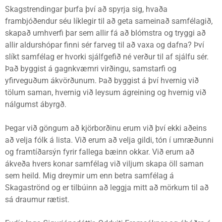
Skagstrendingar þurfa því að spyrja sig, hvaða
frambjóðendur séu líklegir til að geta sameinað samfélagið,
skapað umhverfi þar sem allir fá að blómstra og tryggi að
allir aldurshópar finni sér farveg til að vaxa og dafna? Því
slíkt samfélag er hvorki sjálfgefið né verður til af sjálfu sér.
Það byggist á gagnkvæmri virðingu, samstarfi og
yfirveguðum ákvörðunum. Það byggist á því hvernig við
tölum saman, hvernig við leysum ágreining og hvernig við
nálgumst ábyrgð.
Þegar við göngum að kjörborðinu erum við því ekki aðeins
að velja fólk á lista. Við erum að velja gildi, tón í umræðunni
og framtíðarsýn fyrir fallega bæinn okkar. Við erum að
ákveða hvers konar samfélag við viljum skapa öll saman
sem heild. Mig dreymir um enn betra samfélag á
Skagaströnd og er tilbúinn að leggja mitt að mörkum til að
sá draumur rætist.