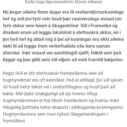
Eydís Inga Sigurjónsdóttir. Mynd: Aðsend.
Nú þegar aðeins fimm dagar eru til sveitarstjórnarkosninga
hef ég velt því fyrir mér hvað þær raunverulega snúast um
fyrir okkur sem búum á Skagaströnd. Við í Framsókn og
óháðum erum að leggja lokahönd á stefnuskrá okkar, en í
því ferli hef ég áttað mig á því að kosningar eru ekki aðeins
tæki til að leggja fram verkefnalista eða bera saman
áherslur. Þær snúast um samfélagið sjálft, fólkið sem það
byggir og þau gildi sem við viljum að móti framtíð bæjarins.
Þegar litið er yfir stefnuskrár framboðanna sést að
hugmyndirnar eru oft keimlíkar. Það er eðlilegt, því við sjáum
öll hvað hefur tekist vel í sveitarfélaginu og hvað þarf að
bæta. Mér þykir ánægjulegt að sjá hversu öflug
hugmyndavinnan er hjá öllum framboðum og hversu mikil
félagsleg þátttaka hefur skapast í aðdraganda kosninganna.
Hugmyndavinna sem mun nýtast Skagstrendingum í
framtíðinni.