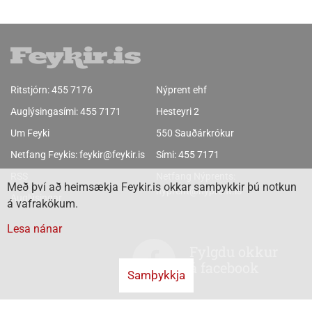
Ritstjórn:
455 7176
Nýprent ehf
Auglýsingasími:
455 7171
Hesteyri 2
Um Feyki
550 Sauðárkrókur
Netfang Feykis:
feykir@feykir.is
Sími:
455 7171
RSS
Netfang Nýprents:
Með því að heimsækja Feykir.is okkar samþykkir þú notkun
nyprent@nyprent.is
Auglýsingar
á vafrakökum.
Lesa nánar
Fylgdu okkur
á facebook
Samþykkja