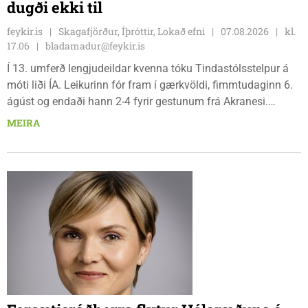
dugði ekki til
feykir.is
Skagafjörður, Íþróttir, Lokað efni
07.08.2026
kl.
17.06
bladamadur@feykir.is
Í 13. umferð lengjudeildar kvenna tóku Tindastólsstelpur á
móti liði ÍA. Leikurinn fór fram í gærkvöldi, fimmtudaginn 6.
ágúst og endaði hann 2-4 fyrir gestunum frá Akranesi.
Tindastólsliðið frumsýndi tvo nýja leikmenn en þær dönsku
MEIRA
Cecilie Lillesoe Esbak Pedersen og Sandra Pedersen eru
tvíburar.