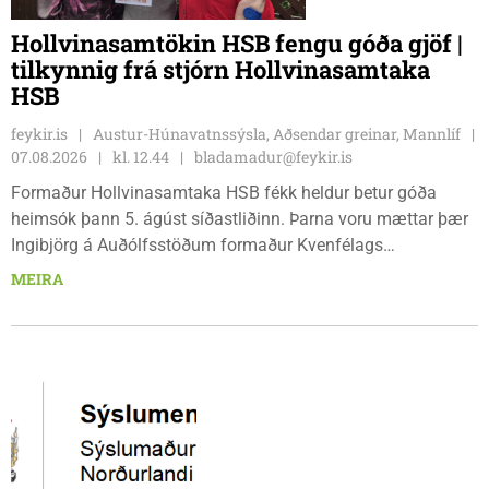
Hollvinasamtökin HSB fengu góða gjöf |
tilkynnig frá stjórn Hollvinasamtaka
HSB
feykir.is
Austur-Húnavatnssýsla, Aðsendar greinar, Mannlíf
07.08.2026
kl. 12.44
bladamadur@feykir.is
Formaður Hollvinasamtaka HSB fékk heldur betur góða
heimsók þann 5. ágúst síðastliðinn. Þarna voru mættar þær
Ingibjörg á Auðólfsstöðum formaður Kvenfélags
Bólstaðarhlíðarhrepps og Guðrún á Auðkúlu formaður
MEIRA
Kvenfélags Svínavatnshrepps. Afhentu þær Sigurlaugu Þóru
gjafabréf að upphæð kr: 737.800 upp í kaup á
höggbylgjutæki í aðstöðu sjúkraþjálfara.