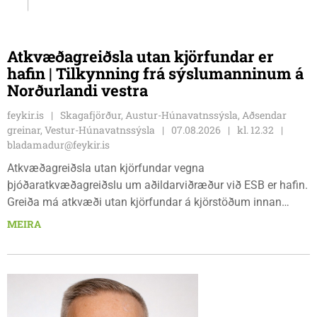
Atkvæðagreiðsla utan kjörfundar er
hafin | Tilkynning frá sýslumanninum á
Norðurlandi vestra
feykir.is
Skagafjörður, Austur-Húnavatnssýsla, Aðsendar
greinar, Vestur-Húnavatnssýsla
07.08.2026
kl. 12.32
bladamadur@feykir.is
Atkvæðagreiðsla utan kjörfundar vegna
þjóðaratkvæðagreiðslu um aðildarviðræður við ESB er hafin.
Greiða má atkvæði utan kjörfundar á kjörstöðum innan
umdæmisins sem hér segir: Blönduósi, aðalskrifstofu,
MEIRA
Hnjúkabyggð 33, Blönduósi, virka daga, kl. 09:00 - 15:00.
Sauðárkróki, sýsluskrifstofu, Suðurgötu 1, Sauðárkróki, virka
daga, kl. 09:00 - 15:00. Hvammstanga, ráðhúsi Húnaþings
vestra að Hvammstangabraut 5, Hvammstanga, mánudaga -
fimmtudaga kl. 10:00 - 14:00 og föstudaga kl. 10:00 - 12:00.