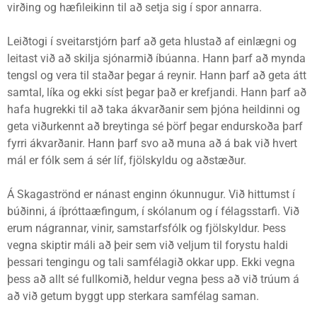
virðing og hæfileikinn til að setja sig í spor annarra.
Leiðtogi í sveitarstjórn þarf að geta hlustað af einlægni og
leitast við að skilja sjónarmið íbúanna. Hann þarf að mynda
tengsl og vera til staðar þegar á reynir. Hann þarf að geta átt
samtal, líka og ekki síst þegar það er krefjandi. Hann þarf að
hafa hugrekki til að taka ákvarðanir sem þjóna heildinni og
geta viðurkennt að breytinga sé þörf þegar endurskoða þarf
fyrri ákvarðanir. Hann þarf svo að muna að á bak við hvert
mál er fólk sem á sér líf, fjölskyldu og aðstæður.
Á Skagaströnd er nánast enginn ókunnugur. Við hittumst í
búðinni, á íþróttaæfingum, í skólanum og í félagsstarfi. Við
erum nágrannar, vinir, samstarfsfólk og fjölskyldur. Þess
vegna skiptir máli að þeir sem við veljum til forystu haldi
þessari tengingu og tali samfélagið okkar upp. Ekki vegna
þess að allt sé fullkomið, heldur vegna þess að við trúum á
að við getum byggt upp sterkara samfélag saman.