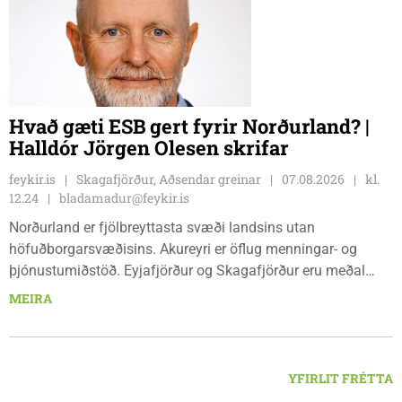
Skagaströnd, stjórnsýsluhúsi að Túnbraut 1-3, Skagaströnd,
mánudaga - fimmtudaga kl. 09:00 - 12:00 og 13:00 - 15:00,
frá og með mánudeginum 17. ágúst 2026.
Hvað gæti ESB gert fyrir Norðurland? |
Halldór Jörgen Olesen skrifar
feykir.is
Skagafjörður, Aðsendar greinar
07.08.2026
kl.
12.24
bladamadur@feykir.is
Norðurland er fjölbreyttasta svæði landsins utan
höfuðborgarsvæðisins. Akureyri er öflug menningar- og
þjónustumiðstöð. Eyjafjörður og Skagafjörður eru meðal
bestu landbúnaðarsvæða landsins. Dalvík, Siglufjörður og
MEIRA
Húsavík byggja á sjávarútvegi og ferðaþjónustu. Og víða á
svæðinu er verið að þróa orkuverkefni og nýsköpun.
YFIRLIT FRÉTTA