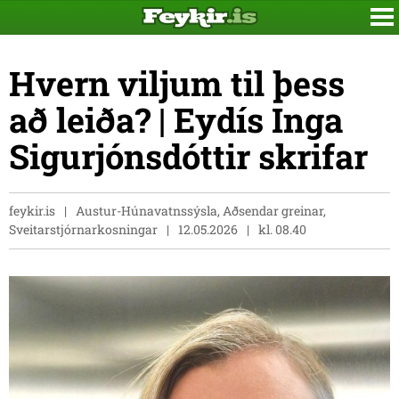
Hvern viljum til þess
að leiða? | Eydís Inga
Sigurjónsdóttir skrifar
feykir.is
Austur-Húnavatnssýsla, Aðsendar greinar,
Sveitarstjórnarkosningar
12.05.2026
kl. 08.40