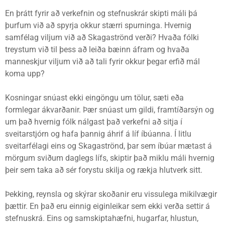
En þrátt fyrir að verkefnin og stefnuskrár skipti máli þá
þurfum við að spyrja okkur stærri spurninga. Hvernig
samfélag viljum við að Skagaströnd verði? Hvaða fólki
treystum við til þess að leiða bæinn áfram og hvaða
manneskjur viljum við að tali fyrir okkur þegar erfið mál
koma upp?
Kosningar snúast ekki eingöngu um tölur, sæti eða
formlegar ákvarðanir. Þær snúast um gildi, framtíðarsýn og
um það hvernig fólk nálgast það verkefni að sitja í
sveitarstjórn og hafa þannig áhrif á líf íbúanna. Í litlu
sveitarfélagi eins og Skagaströnd, þar sem íbúar mætast á
mörgum sviðum daglegs lífs, skiptir það miklu máli hvernig
þeir sem taka að sér forystu skilja og rækja hlutverk sitt.
Þekking, reynsla og skýrar skoðanir eru vissulega mikilvægir
þættir. En það eru einnig eiginleikar sem ekki verða settir á
stefnuskrá. Eins og samskiptahæfni, hugarfar, hlustun,