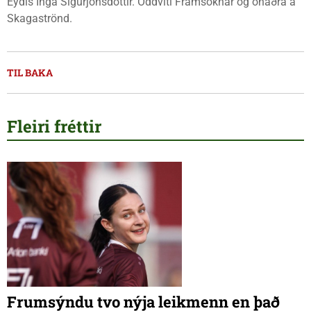
Eydís Inga Sigurjónsdóttir. Oddviti Framsóknar og óháðra á
Skagaströnd.
TIL BAKA
Fleiri fréttir
Frumsýndu tvo nýja leikmenn en það