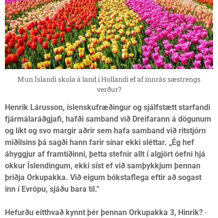
Mun Íslandi skola á land í Hollandi ef af innrás sæstrengs
verður?
Henrik Lárusson, íslenskufræðingur og sjálfstætt starfandi
fjármálaráðgjafi, hafði samband við Dreifarann á dögunum
og líkt og svo margir aðrir sem hafa samband við ritstjórn
miðilsins þá sagði hann farir sínar ekki sléttar. „Ég hef
áhyggjur af framtíðinni, þetta stefnir allt í algjört óefni hjá
okkur Íslendingum, ekki síst ef við samþykkjum þennan
þriðja Orkupakka. Við eigum bókstaflega eftir að sogast
inn í Evrópu, sjáðu bara til.“
Hefurðu eitthvað kynnt þér þennan Orkupakka 3, Hinrik?
-