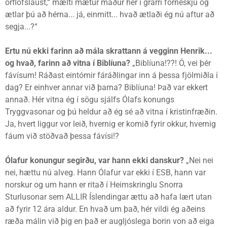
orflofslaust,“ mælti mætur maður hér í grárri forneskju og
ætlar þú að hérna... já, einmitt... hvað ætlaði ég nú aftur að
segja...?“
Ertu nú ekki farinn að mála skrattann á vegginn Henrik...
og hvað, farinn að vitna í Biblíuna?
„Biblíuna!??! Ó, vei þér
fávísum! Ráðast eintómir fáráðlingar inn á þessa fjölmiðla í
dag? Er einhver annar við þarna? Biblíuna! Það var ekkert
annað. Hér vitna ég í sögu sjálfs Ólafs konungs
Tryggvasonar og þú heldur að ég sé að vitna í kristinfræðin.
Ja, hvert liggur vor leið, hvernig er komið fyrir okkur, hvernig
fáum við stöðvað þessa fávísi!?
Ólafur konungur segirðu, var hann ekki danskur?
„Nei nei
nei, hættu nú alveg. Hann Ólafur var ekki í ESB, hann var
norskur og um hann er ritað í Heimskringlu Snorra
Sturlusonar sem ALLIR Íslendingar ættu að hafa lært utan
að fyrir 12 ára aldur. En hvað um það, hér vildi ég aðeins
ræða málin við þig en það er augljóslega borin von að eiga