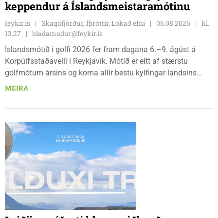
keppendur á Íslandsmeistaramótinu
feykir.is
Skagafjörður, Íþróttir, Lokað efni
06.08.2026
kl.
13.27
bladamadur@feykir.is
Íslandsmótið í golfi 2026 fer fram dagana 6.–9. ágúst á
Korpúlfsstaðavelli í Reykjavík. Mótið er eitt af stærstu
golfmótum ársins og koma allir bestu kylfingar landsins
saman til að sýna hæfileika sína. Golfklúbbur Skagafjarðar
MEIRA
sendir þrjár stelpur til leiks í ár: þær Önnu Karen Hjartardóttir,
Dagbjörtu Sísí Einarsdóttur, sem er nýkrýndur klúbbmeistari
GSS, og Unu Karen Guðmundsdóttur.