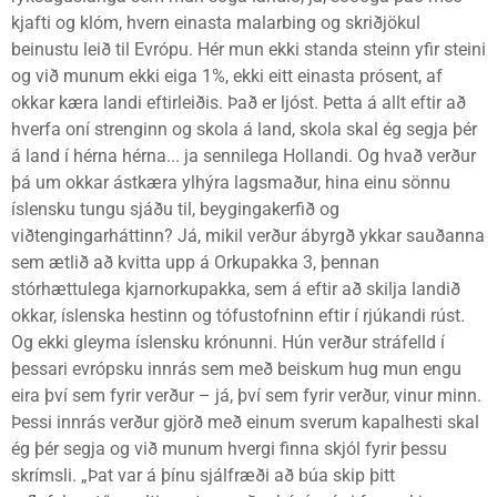
kjafti og klóm, hvern einasta malarbing og skriðjökul
beinustu leið til Evrópu. Hér mun ekki standa steinn yfir steini
og við munum ekki eiga 1%, ekki eitt einasta prósent, af
okkar kæra landi eftirleiðis. Það er ljóst. Þetta á allt eftir að
hverfa oní strenginn og skola á land, skola skal ég segja þér
á land í hérna hérna... ja sennilega Hollandi. Og hvað verður
þá um okkar ástkæra ylhýra lagsmaður, hina einu sönnu
íslensku tungu sjáðu til, beygingakerfið og
viðtengingarháttinn? Já, mikil verður ábyrgð ykkar sauðanna
sem ætlið að kvitta upp á Orkupakka 3, þennan
stórhættulega kjarnorkupakka, sem á eftir að skilja landið
okkar, íslenska hestinn og tófustofninn eftir í rjúkandi rúst.
Og ekki gleyma íslensku krónunni. Hún verður stráfelld í
þessari evrópsku innrás sem með beiskum hug mun engu
eira því sem fyrir verður – já, því sem fyrir verður, vinur minn.
Þessi innrás verður gjörð með einum sverum kapalhesti skal
ég þér segja og við munum hvergi finna skjól fyrir þessu
skrímsli. „Þat var á þínu sjálfræði að búa skip þitt