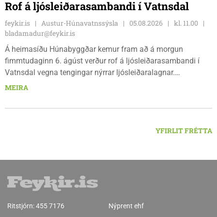
Rof á ljósleiðarasambandi í Vatnsdal
feykir.is
Austur-Húnavatnssýsla
05.08.2026
kl. 11.00
bladamadur@feykir.is
Á heimasíðu Húnabyggðar kemur fram að á morgun
fimmtudaginn 6. ágúst verður rof á ljósleiðarasambandi í
Vatnsdal vegna tengingar nýrrar ljósleiðaralagnar.
Ljósleiðarasambandið verður rofið á morgun fimmtudag
MEIRA
klukkan 9:00 í vestanverðum Vatnsdal.
YFIRLIT FRÉTTA
Ritstjórn:
455 7176
Nýprent ehf