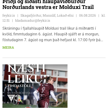
Þriðji og síðasti hlaupaviðburður
Norðurlands vestra er Molduxi Trail
feykir.is
Skagafjörður, Mannlíf, Lokað efni
06.08.2026
kl.
12.51
bladamadur@feykir.is
Skráningu í fjallahlaupið Molduxi trail líkur á miðnætti í
kvöld, fimmtudaginn 6. ágúst. Hlaupið sjálft er á morgun,
föstudaginn 7. ágúst og mun það hefjast kl. 17:00 fyrir þá
keppendur sem ætla sér 20 km em kl. 18:00 fyrir 12 km
MEIRA
hlauparana. Rásmarkið er fyrir aftan heimavist
fjölbrautaskólans en þar er líka komið í mark þannig
bæjarbúar og aðrir gestir eru hvött til þess að kíkja við og
styðja hlauparana áfram.