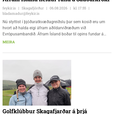
feykir.is
Skagafjörður
06.08.2026
kl. 17.55
bladamadur@feykir.is
Nú styttist í þjóðaratkvæðagreiðslu þar sem kosið eru um
hvort að halda eigi áfram aðildarviðræðum við
Evrópusambandið. Áfram Ísland boðar til opins fundar á
Frímúrarasalnum Borgarmýri 1 á Sauðarkróki, laugardaginn
MEIRA
8. ágúst kl. 17:30. Fundurinn er öllum opinn en skráning er
nauðsynleg.
Golfklúbbur Skagafjarðar á þrjá