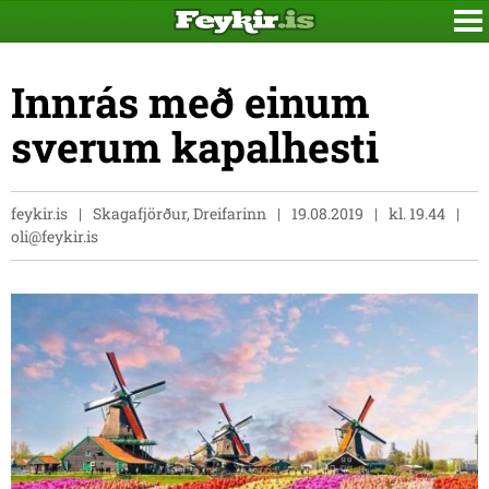
Innrás með einum
sverum kapalhesti
feykir.is
Skagafjörður, Dreifarinn
19.08.2019
kl. 19.44
oli@feykir.is