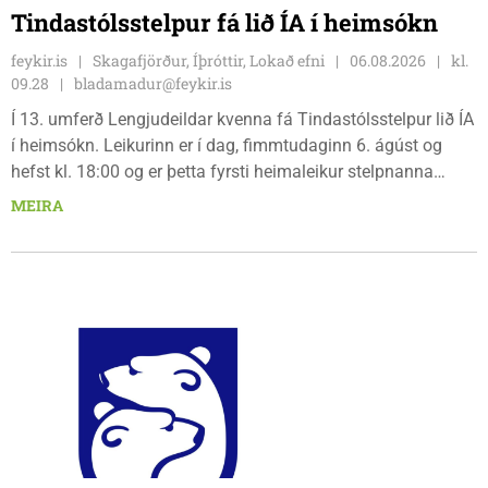
Tindastólsstelpur fá lið ÍA í heimsókn
feykir.is
Skagafjörður, Íþróttir, Lokað efni
06.08.2026
kl.
09.28
bladamadur@feykir.is
Í 13. umferð Lengjudeildar kvenna fá Tindastólsstelpur lið ÍA
í heimsókn. Leikurinn er í dag, fimmtudaginn 6. ágúst og
hefst kl. 18:00 og er þetta fyrsti heimaleikur stelpnanna
síðan 18. júlí. Spáin fyrir leikinn er fín, lítil háttar rigning og
MEIRA
tíu gráðu hiti, þannig að það er um að gera að klæða sig eftir
veðri og skella sér á völlinn.