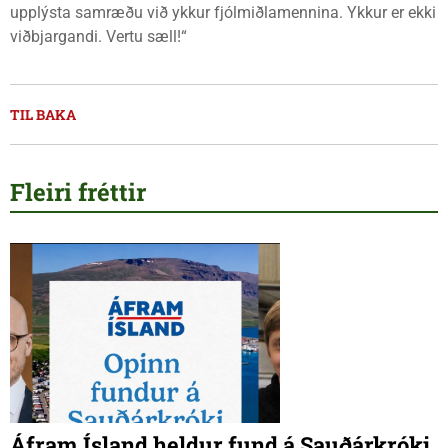
upplýsta samræðu við ykkur fjólmiðlamennina. Ykkur er ekki
viðbjargandi. Vertu sæll!“
TIL BAKA
Fleiri fréttir
Áfram Ísland heldur fund á Sauðárkróki