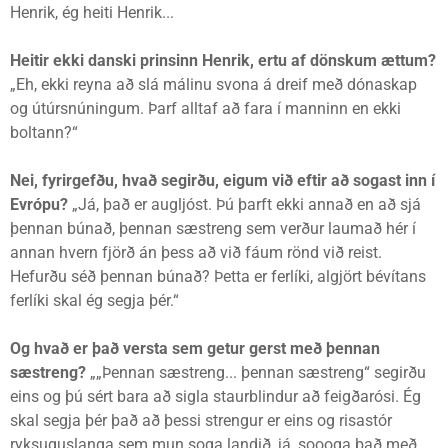
Henrik, ég heiti Henrik...
Heitir ekki danski prinsinn Henrik, ertu af dönskum ættum?
„Eh, ekki reyna að slá málinu svona á dreif með dónaskap
og útúrsnúningum. Þarf alltaf að fara í manninn en ekki
boltann?“
Nei, fyrirgefðu, hvað segirðu, eigum við eftir að sogast inn í
Evrópu?
„Já, það er augljóst. Þú þarft ekki annað en að sjá
þennan búnað, þennan sæstreng sem verður laumað hér í
annan hvern fjörð án þess að við fáum rönd við reist.
Hefurðu séð þennan búnað? Þetta er ferlíki, algjört bévítans
ferlíki skal ég segja þér.“
Og hvað er það versta sem getur gerst með þennan
sæstreng?
„„Þennan sæstreng... þennan sæstreng“ segirðu
eins og þú sért bara að sigla staurblindur að feigðarósi. Ég
skal segja þér það að þessi strengur er eins og risastór
ryksuguslanga sem mun soga landið, já, soooga það með