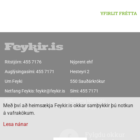
YFIRLIT FRÉTTA
Ritstjórn:
455 7176
Nýprent ehf
Auglýsingasími:
455 7171
Hesteyri 2
Um Feyki
550 Sauðárkrókur
Netfang Feykis:
feykir@feykir.is
Sími:
455 7171
RSS
Netfang Nýprents:
Með því að heimsækja Feykir.is okkar samþykkir þú notkun
nyprent@nyprent.is
Auglýsingar
á vafrakökum.
Lesa nánar
Fylgdu okkur