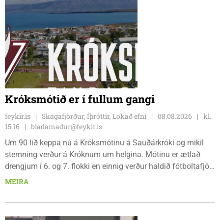
þegar Feykir spurði hann út í málið.
Króksmótið er í fullum gangi
feykir.is
Skagafjörður, Íþróttir, Lokað efni
08.08.2026
kl.
15.16
bladamadur@feykir.is
Um 90 lið keppa nú á Króksmótinu á Sauðárkróki og mikil
stemning verður á Króknum um helgina. Mótinu er ætlað
drengjum í 6. og 7. flokki en einnig verður haldið fótboltafjör
fyrir yngri systkini. Mótið hófst í gær, föstudaginn 7. ágúst
MEIRA
og því lýkur á morgun, sunnudaginn 9. ágúst.