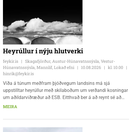
Heyrúllur í nýju hlutverki
feykir.is
Skagafjörður, Austur-Húnavatnssýsla, Vestur-
Húnavatnssýsla, Mannlíf, Lokað efni
10.08.2026
kl. 10.00
hinrik@feykir.is
Víða á túnum meðfram þjóðvegum landsins má sjá
uppstilltar heyrúllur með skilaboðum um verðandi kosningar
um aðildarviðræður að ESB. Eitthvað ber á að reynt sé að
eiga við boðskapinn eftir á og er það auðvitað ekki lögum
MEIRA
samkvæmt heimilt að fara leyfislaust inn á eignarlönd
annarra. Erla Jónsdóttir á Skagaströnd segir svo frá á
facebook síðu sinni: