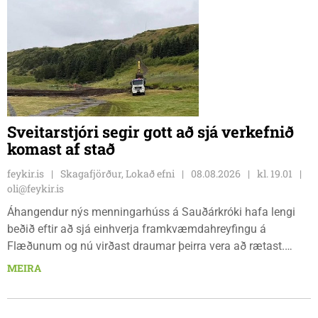
Sveitarstjóri segir gott að sjá verkefnið
komast af stað
feykir.is
Skagafjörður, Lokað efni
08.08.2026
kl. 19.01
oli@feykir.is
Áhangendur nýs menningarhúss á Sauðárkróki hafa lengi
beðið eftir að sjá einhverja framkvæmdahreyfingu á
Flæðunum og nú virðast draumar þeirra vera að rætast.
Þórður Hansen mætti með tæki og tól og hóf
MEIRA
jarðvegsframkvæmdir vegna menningarhúss nú fyrir helgina
og sagði Magnús Barðdal sveitarstjóri það vera virkilega
ánægjulegt að sjá að loksins sé farið að vinna á svæðinu,