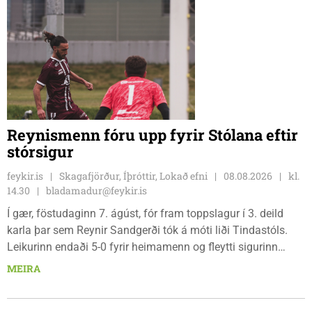
Reynismenn fóru upp fyrir Stólana eftir
stórsigur
feykir.is
Skagafjörður, Íþróttir, Lokað efni
08.08.2026
kl.
14.30
bladamadur@feykir.is
Í gær, föstudaginn 7. ágúst, fór fram toppslagur í 3. deild
karla þar sem Reynir Sandgerði tók á móti liði Tindastóls.
Leikurinn endaði 5-0 fyrir heimamenn og fleytti sigurinn
Reynismönnum á topp deildarinnar en Stólunum í annað
MEIRA
sætið. Tindastólsliðið frumsýndi jafnframt nýjan leikmann í
leiknum.