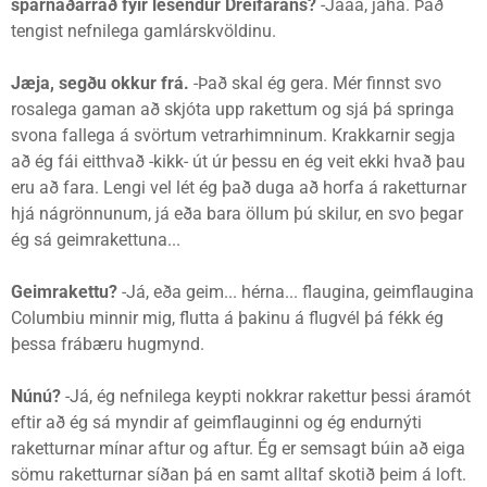
sparnaðarráð fyir lesendur Dreifarans?
-Jaaá, jahá. Það
tengist nefnilega gamlárskvöldinu.
Jæja, segðu okkur frá.
-Það skal ég gera. Mér finnst svo
rosalega gaman að skjóta upp rakettum og sjá þá springa
svona fallega á svörtum vetrarhimninum. Krakkarnir segja
að ég fái eitthvað -kikk- út úr þessu en ég veit ekki hvað þau
eru að fara. Lengi vel lét ég það duga að horfa á raketturnar
hjá nágrönnunum, já eða bara öllum þú skilur, en svo þegar
ég sá geimrakettuna...
Geimrakettu?
-Já, eða geim... hérna... flaugina, geimflaugina
Columbiu minnir mig, flutta á þakinu á flugvél þá fékk ég
þessa frábæru hugmynd.
Núnú?
-Já, ég nefnilega keypti nokkrar rakettur þessi áramót
eftir að ég sá myndir af geimflauginni og ég endurnýti
raketturnar mínar aftur og aftur. Ég er semsagt búin að eiga
sömu raketturnar síðan þá en samt alltaf skotið þeim á loft.