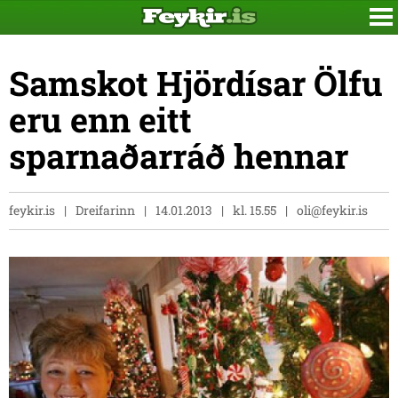
Samskot Hjördísar Ölfu
eru enn eitt
sparnaðarráð hennar
feykir.is
Dreifarinn
14.01.2013
kl. 15.55
oli@feykir.is