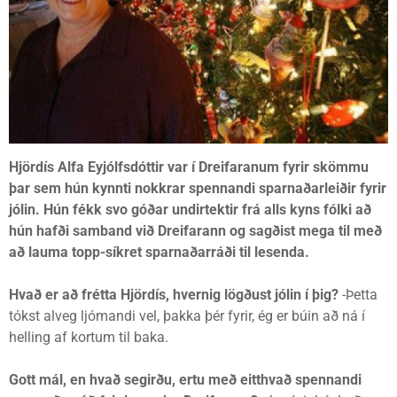
Hjördís Alfa Eyjólfsdóttir var í Dreifaranum fyrir skömmu
þar sem hún kynnti nokkrar spennandi sparnaðarleiðir fyrir
jólin. Hún fékk svo góðar undirtektir frá alls kyns fólki að
hún hafði samband við Dreifarann og sagðist mega til með
að lauma topp-síkret sparnaðarráði til lesenda.
Hvað er að frétta Hjördís, hvernig lögðust jólin í þig?
-Þetta
tókst alveg ljómandi vel, þakka þér fyrir, ég er búin að ná í
helling af kortum til baka.
Gott mál, en hvað segirðu, ertu með eitthvað spennandi