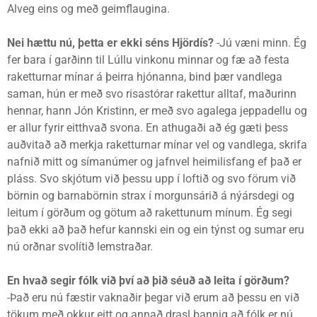
Alveg eins og með geimflaugina.
Nei hættu nú, þetta er ekki séns Hjördís?
-Jú væni minn. Ég
fer bara í garðinn til Lúllu vinkonu minnar og fæ að festa
raketturnar mínar á þeirra hjónanna, bind þær vandlega
saman, hún er með svo risastórar rakettur alltaf, maðurinn
hennar, hann Jón Kristinn, er með svo agalega jeppadellu og
er allur fyrir eitthvað svona. En athugaði að ég gæti þess
auðvitað að merkja raketturnar mínar vel og vandlega, skrifa
nafnið mitt og símanúmer og jafnvel heimilisfang ef það er
pláss. Svo skjótum við þessu upp í loftið og svo förum við
börnin og barnabörnin strax í morgunsárið á nýársdegi og
leitum í görðum og götum að rakettunum mínum. Ég segi
það ekki að það hefur kannski ein og ein týnst og sumar eru
nú orðnar svolítið lemstraðar.
En hvað segir fólk við því að þið séuð að leita í görðum?
-Það eru nú fæstir vaknaðir þegar við erum að þessu en við
tökum með okkur eitt og annað drasl þannig að fólk er nú