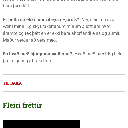
bara þakklátt.
Er þetta nú ekki tóm vitleysa Hjördís?
-Nei, síður en svo
væni minn. Ég skýt rakettunum mínum á loft um hver
áramót og tek þátt en er ekki bara áhorfandi eins og sumir.
Maður verður að vera með.
En hvað með björgunarsveitirnar?
-Hvað með þær? Ég held
þær eigi nóg af rakettum.
TIL BAKA
Fleiri fréttir