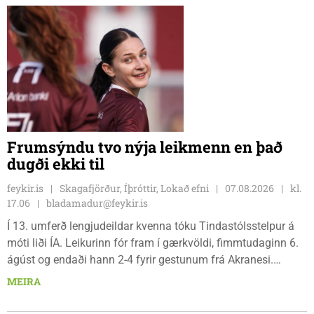
Frumsýndu tvo nýja leikmenn en það
dugði ekki til
feykir.is
Skagafjörður, Íþróttir, Lokað efni
07.08.2026
kl.
17.06
bladamadur@feykir.is
Í 13. umferð lengjudeildar kvenna tóku Tindastólsstelpur á
móti liði ÍA. Leikurinn fór fram í gærkvöldi, fimmtudaginn 6.
ágúst og endaði hann 2-4 fyrir gestunum frá Akranesi.
Tindastólsliðið frumsýndi tvo nýja leikmenn en þær dönsku
MEIRA
Cecilie Lillesoe Esbak Pedersen og Sandra Pedersen eru
tvíburar.