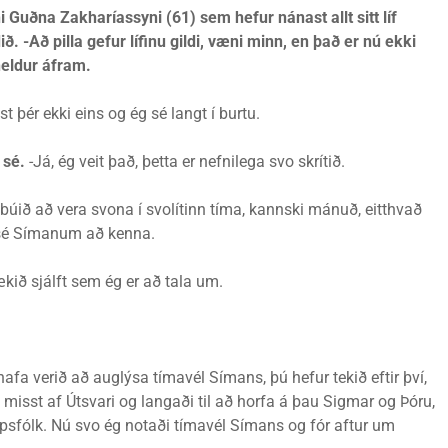
Guðna Zakharíassyni (61) sem hefur nánast allt sitt líf
. -Að pilla gefur lífinu gildi, væni minn, en það er nú ekki
heldur áfram.
þér ekki eins og ég sé langt í burtu.
 sé.
-Já, ég veit það, þetta er nefnilega svo skrítið.
r búið að vera svona í svolítinn tíma, kannski mánuð, eitthvað
a sé Símanum að kenna.
kið sjálft sem ég er að tala um.
hafa verið að auglýsa tímavél Símans, þú hefur tekið eftir því,
 misst af Útsvari og langaði til að horfa á þau Sigmar og Þóru,
psfólk. Nú svo ég notaði tímavél Símans og fór aftur um