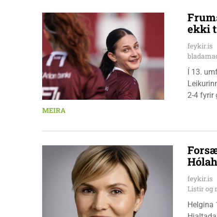
Frums
ekki t
feykir.is
bladamad
Í 13. um
Leikurin
2-4 fyri
leikmenn
MEIRA
Pedersen
Forsæ
Hólah
feykir.is
Listir o
Helgina 
Hjaltada