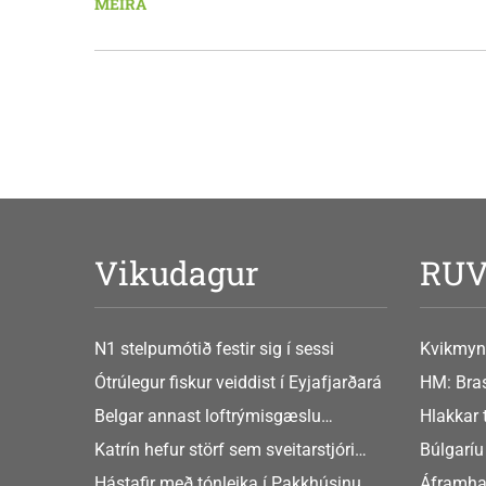
MEIRA
sjávarút
orkuverk
Vikudagur
RU
N1 stelpumótið festir sig í sessi
Kvikmyn
GusGus
Ótrúlegur fiskur veiddist í Eyjafjarðará
HM: Bras
Belgar annast loftrýmisgæslu
Hlakkar 
Atlandshafsbandalagsins
Europe
Katrín hefur störf sem sveitarstjóri
Búlgaríu
Þingeyjarsveitar
að Sche
Hástafir með tónleika í Pakkhúsinu
Áframha