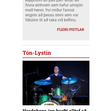
keppninni en það þarf alltaf að
finna einhvern sem hefur umsjón
með henni. Því miður fannst
enginn að þessu sinni sem var
tilbúinn til að taka við keflinu.
FLEIRI PISTLAR
Tón-Lystin
Headphone-inn þurfti alltaf að