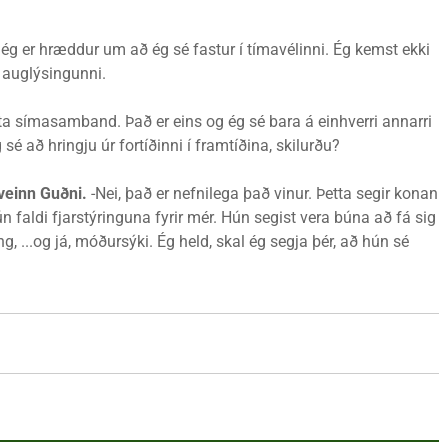
 ég er hræddur um að ég sé fastur í tímavélinni. Ég kemst ekki
í auglýsingunni.
ta símasamband. Það er eins og ég sé bara á einhverri annarri
g sé að hringju úr fortíðinni í framtíðina, skilurðu?
Sveinn Guðni.
-Nei, það er nefnilega það vinur. Þetta segir konan
hún faldi fjarstýringuna fyrir mér. Hún segist vera búna að fá sig
ng, ...og já, móðursýki. Ég held, skal ég segja þér, að hún sé