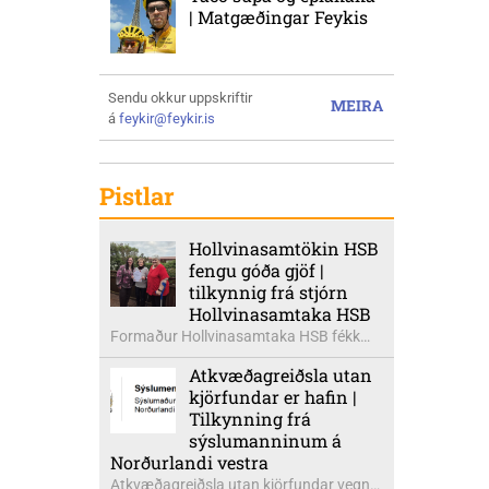
| Matgæðingar Feykis
Sendu okkur uppskriftir
MEIRA
á
feykir@feykir.is
Pistlar
Hollvinasamtökin HSB
fengu góða gjöf |
tilkynnig frá stjórn
Hollvinasamtaka HSB
Formaður Hollvinasamtaka HSB fékk
heldur betur góða heimsók þann 5.
Atkvæðagreiðsla utan
ágúst síðastliðinn. Þarna voru mættar
kjörfundar er hafin |
þær Ingibjörg á Auðólfsstöðum
Tilkynning frá
formaður Kvenfélags
sýslumanninum á
Bólstaðarhlíðarhrepps og Guðrún á
Norðurlandi vestra
Auðkúlu formaður Kvenfélags
Atkvæðagreiðsla utan kjörfundar vegna