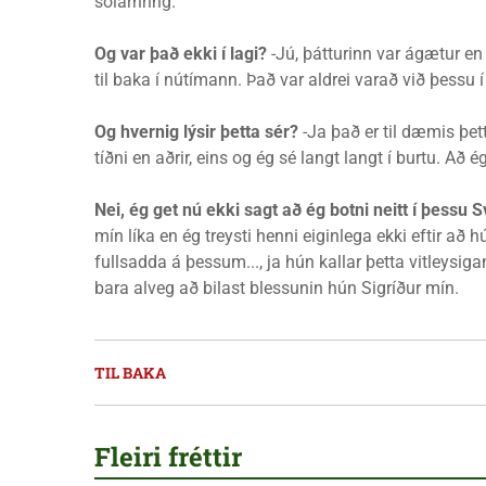
sólarhring.
Og var það ekki í lagi?
-Jú, þátturinn var ágætur en
til baka í nútímann. Það var aldrei varað við þessu 
Og hvernig lýsir þetta sér?
-Ja það er til dæmis þet
tíðni en aðrir, eins og ég sé langt langt í burtu. Að é
Nei, ég get nú ekki sagt að ég botni neitt í þessu 
mín líka en ég treysti henni eiginlega ekki eftir að 
fullsadda á þessum..., ja hún kallar þetta vitleysiga
bara alveg að bilast blessunin hún Sigríður mín.
TIL BAKA
Fleiri fréttir