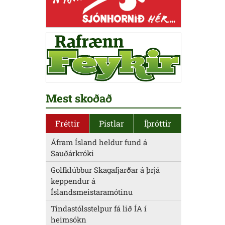
Mest skoðað
Fréttir
Pistlar
Íþróttir
Áfram Ísland heldur fund á
Sauðárkróki
Golfklúbbur Skagafjarðar á þrjá
keppendur á
Íslandsmeistaramótinu
Tindastólsstelpur fá lið ÍA í
heimsókn