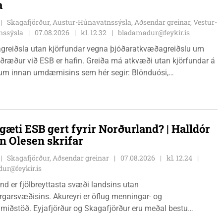
a
Skagafjörður, Austur-Húnavatnssýsla, Aðsendar greinar, Vestur-
nssýsla
07.08.2026
kl. 12.32
bladamadur@feykir.is
greiðsla utan kjörfundar vegna þjóðaratkvæðagreiðslu um
ið ESB er hafin. Greiða má atkvæði utan kjörfundar á
m innan umdæmisins sem hér segir: Blönduósi,
fstofu, Hnjúkabyggð 33, Blönduósi, virka daga, kl. 09:00 -
auðárkróki, sýsluskrifstofu, Suðurgötu 1, Sauðárkróki, virka
. 09:00 - 15:00. Hvammstanga, ráðhúsi Húnaþings vestra að
angabraut 5, Hvammstanga, mánudaga - fimmtudaga kl.
gæti ESB gert fyrir Norðurland? | Halldór
14:00 og föstudaga kl. 10:00 - 12:00. Skagaströnd,
n Olesen skrifar
sluhúsi að Túnbraut 1-3, Skagaströnd, mánudaga -
ga kl. 09:00 - 12:00 og 13:00 - 15:00, frá og með
Skagafjörður, Aðsendar greinar
07.08.2026
kl. 12.24
inum 17. ágúst 2026.
ur@feykir.is
nd er fjölbreyttasta svæði landsins utan
garsvæðisins. Akureyri er öflug menningar- og
miðstöð. Eyjafjörður og Skagafjörður eru meðal bestu
ðarsvæða landsins. Dalvík, Siglufjörður og Húsavík byggja á