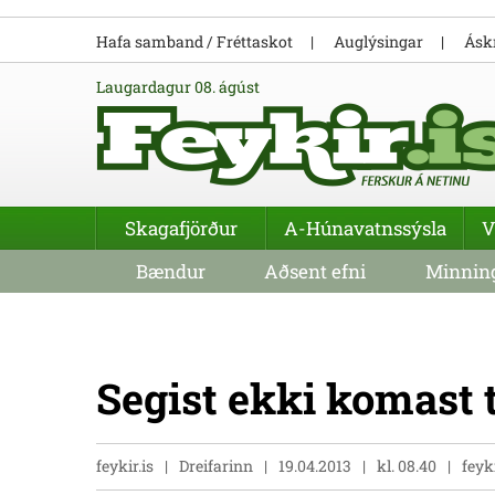
Hafa samband / Fréttaskot
Auglýsingar
Áskr
laugardagur 08. ágúst
Skagafjörður
A-Húnavatnssýsla
V
Bændur
Aðsent efni
Minning
Segist ekki komast 
feykir.is
Dreifarinn
19.04.2013
kl. 08.40
feyk