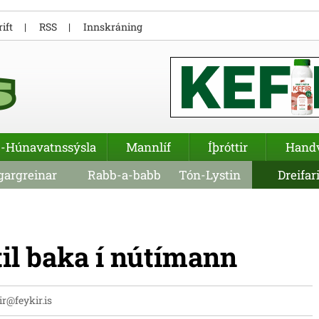
ift
RSS
Innskráning
-Húnavatnssýsla
Mannlíf
Íþróttir
Hand
argreinar
Rabb-a-babb
Tón-Lystin
Dreifar
til baka í nútímann
ir@feykir.is