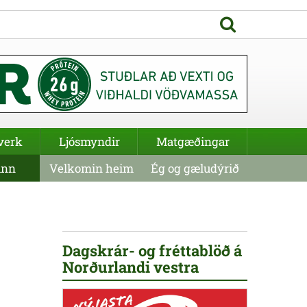
verk
Ljósmyndir
Matgæðingar
inn
Velkomin heim
Ég og gæludýrið
Dagskrár- og fréttablöð á
Norðurlandi vestra