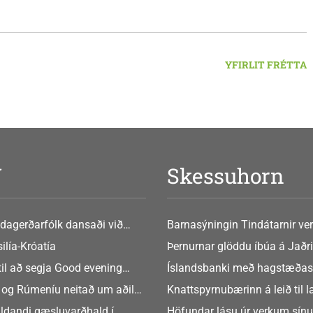
vegi og ferðaþjónustu. Og víða á svæðinu er verið að þróa
efni og nýsköpun.
YFIRLIT FRÉTTA
V
Skessuhorn
dagerðarfólk dansaði við
Barnasýningin Tindátarnir ver
Bókasafni Akraness í dag ? tó
ilía-Króatía
Þernurnar glöddu íbúa á Jaðri
eftir Soffíu Björg
til að segja Good evening
Íslandsbanki með hagstæðas
tilboðið
 og Rúmeníu neitað um aðild
Knattspyrnubærinn á leið til 
ngen
ldandi gæsluvarðhald í
Höfundar lásu úr verkum sín