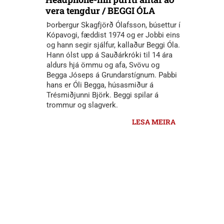
vera tengdur / BEGGI ÓLA
Þorbergur Skagfjörð Ólafsson, búsettur í
Kópavogi, fæddist 1974 og er Jobbi eins
og hann segir sjálfur, kallaður Beggi Óla.
Hann ólst upp á Sauðárkróki til 14 ára
aldurs hjá ömmu og afa, Svövu og
Begga Jóseps á Grundarstígnum. Pabbi
hans er Óli Begga, húsasmiður á
Trésmiðjunni Björk. Beggi spilar á
trommur og slagverk.
LESA MEIRA