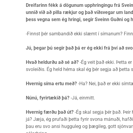
Dreifarinn fékk á dögunum upphringingu frá Sveini 
unnið við að pilla rækjur og það víðsvegar um landið
þess vegna sem ég hringi, segir Sveinn Guðni og 
-Finnst þér sambandið ekki slæmt í símanum? Finnst 
Jú, þegar þú segir það þá er ég ekki frá því að svo
Hvað heldurðu að sé að?
-Ég veit það ekki. Þetta e
svoleiðis. Ég held hérna skal ég þér segja að þett
Hvernig síma ertu með?
-Ha? Nei, það er ekki símtæ
Núnú, fyrirtækið þá?
-Já, einmitt.
Hvernig færðu það út?
-Ég skal segja þér það. Þeir 
já? Jæja, ég prufaði þetta fyrir svona mánuði, hafði
þau eru svo ansi hugguleg og þægileg, gott sjónvar