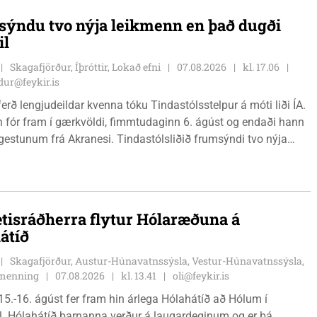
ýndu tvo nýja leikmenn en það dugði
il
Skagafjörður, Íþróttir, Lokað efni
07.08.2026
kl. 17.06
ur@feykir.is
ferð lengjudeildar kvenna tóku Tindastólsstelpur á móti liði ÍA.
n fór fram í gærkvöldi, fimmtudaginn 6. ágúst og endaði hann
r gestunum frá Akranesi. Tindastólsliðið frumsýndi tvo nýja
 en þær dönsku Cecilie Lillesoe Esbak Pedersen og Sandra
 eru tvíburar.
tisráðherra flytur Hólaræðuna á
átíð
Skagafjörður, Austur-Húnavatnssýsla, Vestur-Húnavatnssýsla,
g menning
07.08.2026
kl. 13.41
oli@feykir.is
15.-16. ágúst fer fram hin árlega Hólahátíð að Hólum í
l. Hólahátíð barnanna verður á laugardeginum og er þá