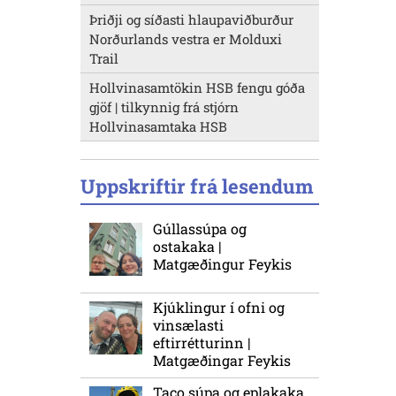
Þriðji og síðasti hlaupaviðburður
Norðurlands vestra er Molduxi
Trail
Hollvinasamtökin HSB fengu góða
gjöf | tilkynnig frá stjórn
Hollvinasamtaka HSB
Uppskriftir frá lesendum
Gúllassúpa og
ostakaka |
Matgæðingur Feykis
Kjúklingur í ofni og
vinsælasti
eftirrétturinn |
Matgæðingar Feykis
Taco súpa og eplakaka