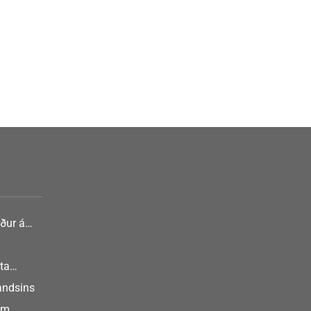
ður á
nlist
ta
landsins
um