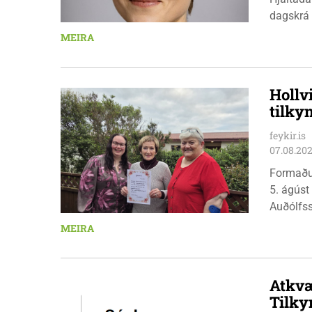
dagskrá 
æskulýðs
MEIRA
Hollv
tilky
feykir.is
07.08.20
Formaðu
5. ágúst
Auðólfs
á Auðkú
MEIRA
Sigurlau
höggbylg
Atkvæ
Tilky