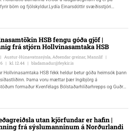
fyrir börn og fjölskyldur.Lydía Einarsdóttir svæðisstjóri
mála og Karl Lúðvíksson íþróttakennari sjá um dagskrána.
inasamtökin HSB fengu góða gjöf |
nnig frá stjórn Hollvinasamtaka HSB
Austur-Húnavatnssýsla, Aðsendar greinar, Mannlíf
26
kl. 12.44
bladamadur@feykir.is
r Hollvinasamtaka HSB fékk heldur betur góða heimsók þann
 síðastliðinn. Þarna voru mættar þær Ingibjörg á
stöðum formaður Kvenfélags Bólstaðarhlíðarhrepps og Guðrún
lu formaður Kvenfélags Svínavatnshrepps. Afhentu þær
gu Þóru gjafabréf að upphæð kr: 737.800 upp í kaup á
jutæki í aðstöðu sjúkraþjálfara.
ðagreiðsla utan kjörfundar er hafin |
nning frá sýslumanninum á Norðurlandi