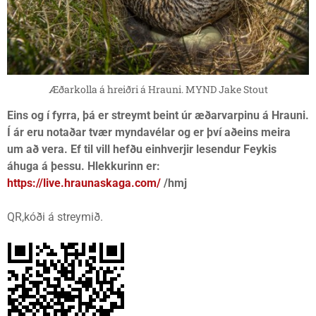
Æðarkolla á hreiðri á Hrauni. MYND Jake Stout
Eins og í fyrra, þá er streymt beint úr æðarvarpinu á Hrauni.
Í ár eru notaðar tvær myndavélar og er því aðeins meira
um að vera. Ef til vill hefðu einhverjir lesendur Feykis
áhuga á þessu. Hlekkurinn er:
https://live.hraunaskaga.com/
/hmj
QR,kóði á streymið.