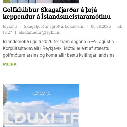
Golfklúbbur Skagafjarðar á þrjá
keppendur á Íslandsmeistaramótinu
feykir.is
Skagafjörður, Íþróttir, Lokað efni
06.08.2026
kl.
13.27
bladamadur@feykir.is
Íslandsmótið í golfi 2026 fer fram dagana 6.–9. ágúst á
Korpúlfsstaðavelli í Reykjavík. Mótið er eitt af stærstu
golfmótum ársins og koma allir bestu kylfingar landsins
saman til að sýna hæfileika sína. Golfklúbbur Skagafjarðar
MEIRA
sendir þrjár stelpur til leiks í ár: þær Önnu Karen Hjartardóttir,
Dagbjörtu Sísí Einarsdóttur, sem er nýkrýndur klúbbmeistari
GSS, og Unu Karen Guðmundsdóttur.