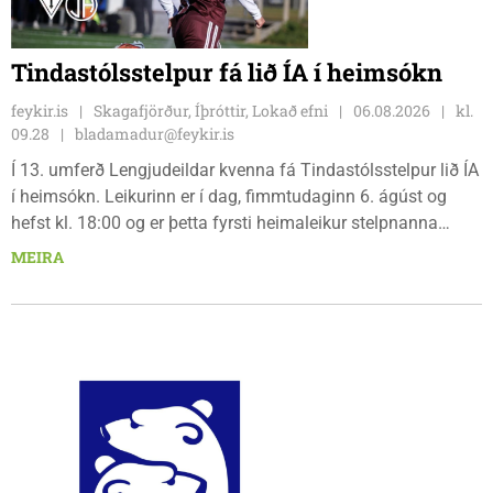
Tindastólsstelpur fá lið ÍA í heimsókn
feykir.is
Skagafjörður, Íþróttir, Lokað efni
06.08.2026
kl.
09.28
bladamadur@feykir.is
Í 13. umferð Lengjudeildar kvenna fá Tindastólsstelpur lið ÍA
í heimsókn. Leikurinn er í dag, fimmtudaginn 6. ágúst og
hefst kl. 18:00 og er þetta fyrsti heimaleikur stelpnanna
síðan 18. júlí. Spáin fyrir leikinn er fín, lítil háttar rigning og
MEIRA
tíu gráðu hiti, þannig að það er um að gera að klæða sig eftir
veðri og skella sér á völlinn.