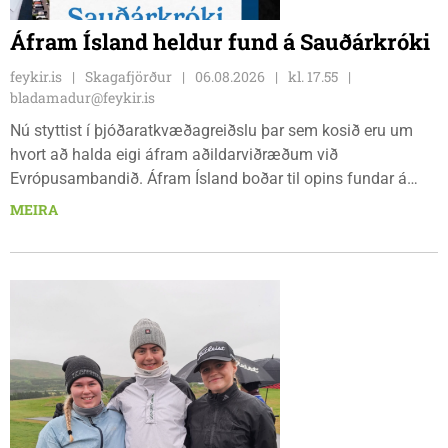
Áfram Ísland heldur fund á Sauðárkróki
feykir.is
Skagafjörður
06.08.2026
kl. 17.55
bladamadur@feykir.is
Nú styttist í þjóðaratkvæðagreiðslu þar sem kosið eru um
hvort að halda eigi áfram aðildarviðræðum við
Evrópusambandið. Áfram Ísland boðar til opins fundar á
Frímúrarasalnum Borgarmýri 1 á Sauðarkróki, laugardaginn
MEIRA
8. ágúst kl. 17:30. Fundurinn er öllum opinn en skráning er
nauðsynleg.