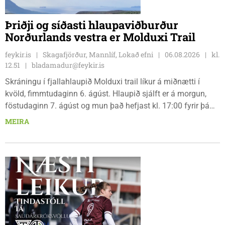
Þriðji og síðasti hlaupaviðburður
Norðurlands vestra er Molduxi Trail
feykir.is
Skagafjörður, Mannlíf, Lokað efni
06.08.2026
kl.
12.51
bladamadur@feykir.is
Skráningu í fjallahlaupið Molduxi trail líkur á miðnætti í
kvöld, fimmtudaginn 6. ágúst. Hlaupið sjálft er á morgun,
föstudaginn 7. ágúst og mun það hefjast kl. 17:00 fyrir þá
keppendur sem ætla sér 20 km em kl. 18:00 fyrir 12 km
MEIRA
hlauparana. Rásmarkið er fyrir aftan heimavist
fjölbrautaskólans en þar er líka komið í mark þannig
bæjarbúar og aðrir gestir eru hvött til þess að kíkja við og
styðja hlauparana áfram.