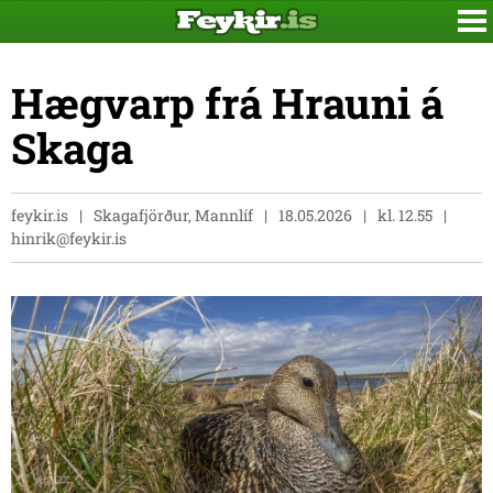
Hægvarp frá Hrauni á
Skaga
feykir.is
Skagafjörður, Mannlíf
18.05.2026
kl. 12.55
hinrik@feykir.is