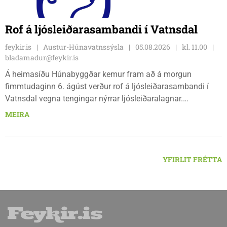
Rof á ljósleiðarasambandi í Vatnsdal
feykir.is
Austur-Húnavatnssýsla
05.08.2026
kl. 11.00
bladamadur@feykir.is
Á heimasíðu Húnabyggðar kemur fram að á morgun
fimmtudaginn 6. ágúst verður rof á ljósleiðarasambandi í
Vatnsdal vegna tengingar nýrrar ljósleiðaralagnar.
Ljósleiðarasambandið verður rofið á morgun fimmtudag
MEIRA
klukkan 9:00 í vestanverðum Vatnsdal.
YFIRLIT FRÉTTA