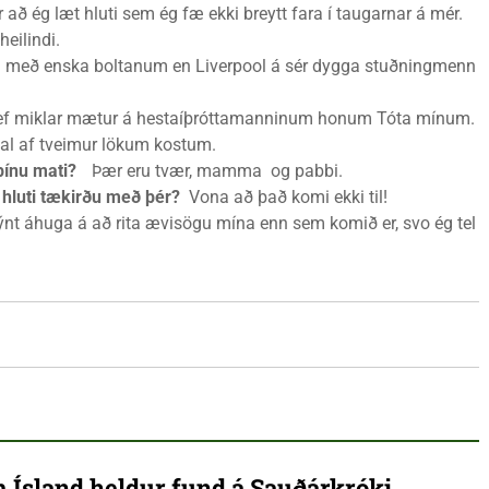
ð ég læt hluti sem ég fæ ekki breytt fara í taugarnar á mér.
ilindi.
 með enska boltanum en Liverpool á sér dygga stuðningmenn
 miklar mætur á hestaíþróttamanninum honum Tóta mínum.
l af tveimur lökum kostum.
þínu mati?
Þær eru tvær, mamma og pabbi.
á hluti tækirðu með þér?
Vona að það komi ekki til!
nt áhuga á að rita ævisögu mína enn sem komið er, svo ég tel
 Ísland heldur fund á Sauðárkróki