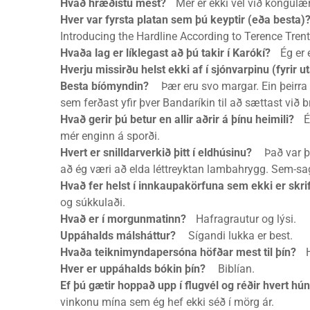
Hvað hræðistu mest?
Mér er ekki vel við köngulær
Hver var fyrsta platan sem þú keyptir (eða besta)
Introducing the Hardline According to Terence Trent
Hvaða lag er líklegast að þú takir í Karókí?
Ég er ek
Hverju missirðu helst ekki af í sjónvarpinu (fyrir ut
Besta bíómyndin?
Þær eru svo margar. Ein þeirra 
sem ferðast yfir þver Bandaríkin til að sættast við b
Hvað gerir þú betur en allir aðrir á þínu heimili?
Ég 
mér enginn á sporði.
Hvert er snilldarverkið þitt í eldhúsinu?
Það var þeg
að ég væri að elda léttreyktan lambahrygg. Sem-sag
Hvað fer helst í innkaupakörfuna sem ekki er skr
og súkkulaði.
Hvað er í morgunmatinn?
Hafragrautur og lýsi.
Uppáhalds málsháttur?
Sígandi lukka er best.
Hvaða teiknimyndapersóna höfðar mest til þín?
Hr
Hver er uppáhalds bókin þín?
Biblían.
Ef þú gætir hoppað upp í flugvél og réðir hvert hún
vinkonu mína sem ég hef ekki séð í mörg ár.