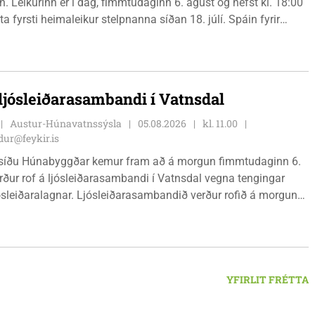
. Leikurinn er í dag, fimmtudaginn 6. ágúst og hefst kl. 18:00
ta fyrsti heimaleikur stelpnanna síðan 18. júlí. Spáin fyrir
r fín, lítil háttar rigning og tíu gráðu hiti, þannig að það er um
ð klæða sig eftir veðri og skella sér á völlinn.
 ljósleiðarasambandi í Vatnsdal
Austur-Húnavatnssýsla
05.08.2026
kl. 11.00
ur@feykir.is
síðu Húnabyggðar kemur fram að á morgun fimmtudaginn 6.
rður rof á ljósleiðarasambandi í Vatnsdal vegna tengingar
jósleiðaralagnar. Ljósleiðarasambandið verður rofið á morgun
g klukkan 9:00 í vestanverðum Vatnsdal.
YFIRLIT FRÉTTA