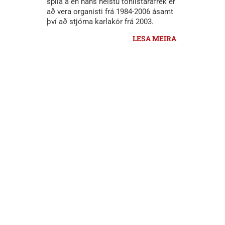
spila á en hans helstu tónlistarafrek er
að vera organisti frá 1984-2006 ásamt
því að stjórna karlakór frá 2003.
LESA MEIRA