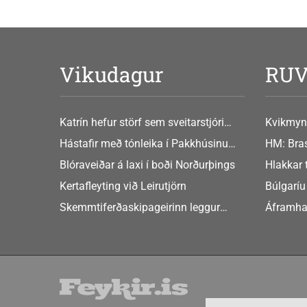
Vikudagur
RU
Katrín hefur störf sem sveitarstjóri
Kvikmyn
Þingeyjarsveitar
GusGus
Hástafir með tónleika í Pakkhúsinu
HM: Bras
Hafnarstræti 19
Blóraveiðar á laxi í boði Norðurþings
Hlakkar 
Europe
Kertafleyting við Leirutjörn
Búlgaríu
að Sche
Skemmtiferðaskipageirinn leggur
Áframha
áherslu á aukið samstarf við íslensk
hryðjuve
sveitarfélög