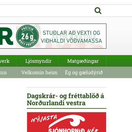
verk
Ljósmyndir
Matgæðingar
inn
Velkomin heim
Ég og gæludýrið
Dagskrár- og fréttablöð á
Norðurlandi vestra