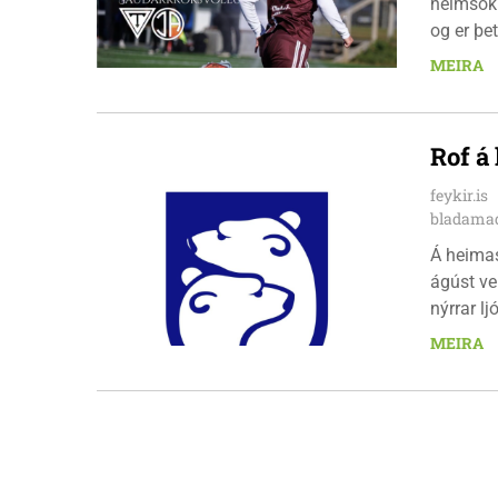
heimsókn
og er þet
leikinn e
MEIRA
að gera a
Rof á
feykir.is
bladamad
Á heima
ágúst ve
nýrrar l
fimmtuda
MEIRA