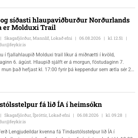
r klúbbmeistari GSS, og Unu Karen Guðmundsdóttur.
i og síðasti hlaupaviðburður Norðurlands
a er Molduxi Trail
Skagafjörður, Mannlíf, Lokað efni
06.08.2026
kl. 12.51
ur@feykir.is
 í fjallahlaupið Molduxi trail líkur á miðnætti í kvöld,
ginn 6. ágúst. Hlaupið sjálft er á morgun, föstudaginn 7.
 mun það hefjast kl. 17:00 fyrir þá keppendur sem ætla sér 20
. 18:00 fyrir 12 km hlauparana. Rásmarkið er fyrir aftan
t fjölbrautaskólans en þar er líka komið í mark þannig
 og aðrir gestir eru hvött til þess að kíkja við og styðja
ana áfram.
stólsstelpur fá lið ÍA í heimsókn
Skagafjörður, Íþróttir, Lokað efni
06.08.2026
kl. 09.28
ur@feykir.is
ferð Lengjudeildar kvenna fá Tindastólsstelpur lið ÍA í