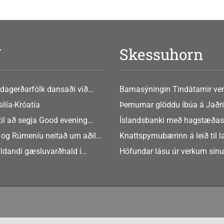
V
Skessuhorn
dagerðarfólk dansaði við
Barnasýningin Tindátarnir ver
Bókasafni Akraness í dag ? tó
ilía-Króatía
Þernurnar glöddu íbúa á Jaðri
eftir Soffíu Björg
til að segja Good evening
Íslandsbanki með hagstæðas
tilboðið
 og Rúmeníu neitað um aðild
Knattspyrnubærinn á leið til 
ngen
ldandi gæsluvarðhald í
Höfundar lásu úr verkum sín
rkamáli