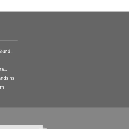
ður á
nlist
ta
landsins
um