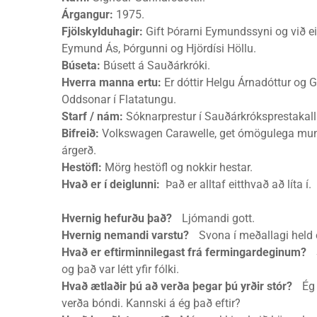
Árgangur:
1975.
Fjölskylduhagir:
Gift Þórarni Eymundssyni og við 
Eymund Ás, Þórgunni og Hjördísi Höllu.
Búseta:
Búsett á Sauðárkróki.
Hverra manna ertu:
Er dóttir Helgu Árnadóttur og 
Oddsonar í Flatatungu.
Starf / nám:
Sóknarprestur í Sauðárkróksprestakalli
Bifreið:
Volkswagen Carawelle, get ómögulega mu
árgerð.
Hestöfl:
Mörg hestöfl og nokkir hestar.
Hvað er í deiglunni:
Það er alltaf eitthvað að líta í.
Hvernig hefurðu það?
Ljómandi gott.
Hvernig nemandi varstu?
Svona í meðallagi held 
Hvað er eftirminnilegast frá fermingardeginum?
og það var létt yfir fólki.
Hvað ætlaðir þú að verða þegar þú yrðir stór?
Ég æ
verða bóndi. Kannski á ég það eftir?