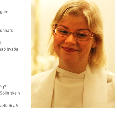
eigum
Gunnars
.
nað hvaða
ég?
Sólin skein
tlaði að