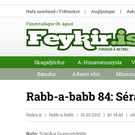
Hafa samband / Fréttaskot
Auglýsingar
Áskr
fimmtudagur 06. ágúst
Skagafjörður
A-Húnavatnssýsla
V
Bændur
Aðsent efni
Minning
Rabb-a-babb 84: Sér
feykir.is
Rabb-a-babb
01.03.2012
kl. 14.43
ol
Nafn:
Sigríður Gunnarsdóttir.