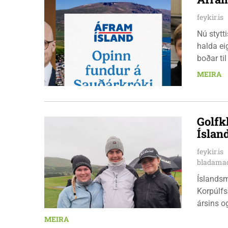
feykir.is
Nú stytt
halda ei
boðar ti
laugarda
MEIRA
er nauðs
Golfk
Íslan
feykir.is
bladamad
Íslandsm
Korpúlfs
ársins o
hæfileika
MEIRA
ár: þær 