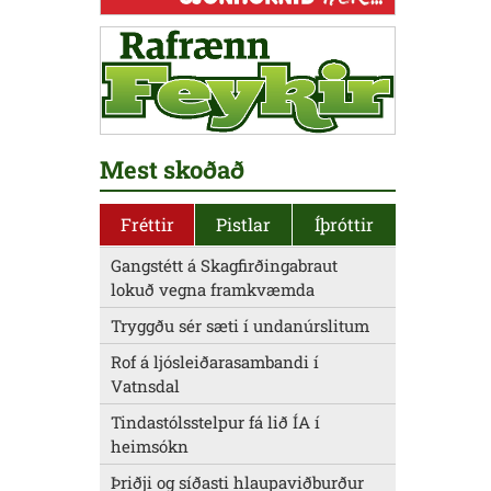
Mest skoðað
Fréttir
Pistlar
Íþróttir
Gangstétt á Skagfirðingabraut
lokuð vegna framkvæmda
Tryggðu sér sæti í undanúrslitum
Rof á ljósleiðarasambandi í
Vatnsdal
Tindastólsstelpur fá lið ÍA í
heimsókn
Þriðji og síðasti hlaupaviðburður