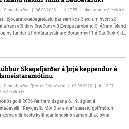
Skagafjörður
06.08.2026
kl. 17.55
bladamadur@feykir.is
ist í þjóðaratkvæðagreiðslu þar sem kosið eru um hvort að
gi áfram aðildarviðræðum við Evrópusambandið. Áfram Ísland
l opins fundar á Frímúrarasalnum Borgarmýri 1 á Sauðarkróki,
ginn 8. ágúst kl. 17:30. Fundurinn er öllum opinn en skráning
ynleg.
lúbbur Skagafjarðar á þrjá keppendur á
dsmeistaramótinu
Skagafjörður, Íþróttir, Lokað efni
06.08.2026
kl. 13.27
ur@feykir.is
ótið í golfi 2026 fer fram dagana 6.–9. ágúst á
staðavelli í Reykjavík. Mótið er eitt af stærstu golfmótum
g koma allir bestu kylfingar landsins saman til að sýna
 sína. Golfklúbbur Skagafjarðar sendir þrjár stelpur til leiks í
Önnu Karen Hjartardóttir, Dagbjörtu Sísí Einarsdóttur, sem er