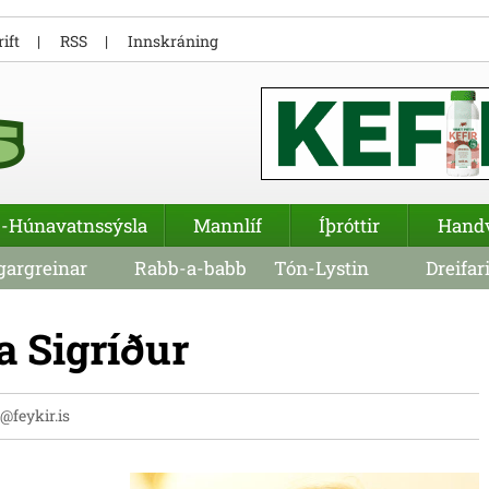
ift
RSS
Innskráning
-Húnavatnssýsla
Mannlíf
Íþróttir
Hand
argreinar
Rabb-a-babb
Tón-Lystin
Dreifar
a Sigríður
i@feykir.is