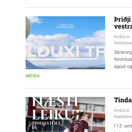
nýkrýndu
Þriðj
vestr
feykir.is
bladamad
Skráningu
fimmtuda
ágúst og
km em kl
MEIRA
heimavis
bæjarbúar
hlaupar
Tinda
feykir.is
bladamad
Í 13. um