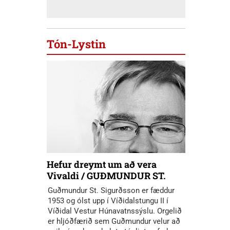
Tón-Lystin
Hefur dreymt um að vera
Vivaldi / GUÐMUNDUR ST.
Guðmundur St. Sigurðsson er fæddur
1953 og ólst upp í Víðidalstungu II í
Víðidal Vestur Húnavatnssýslu. Orgelið
er hljóðfærið sem Guðmundur velur að