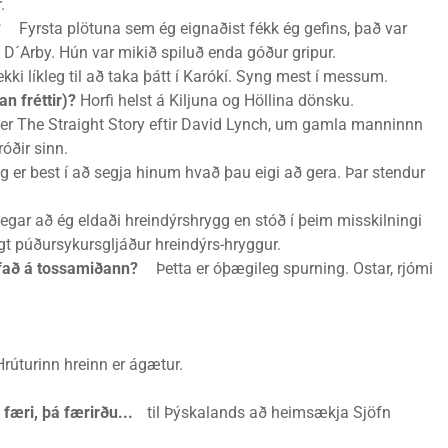
.
?
Fyrsta plötuna sem ég eignaðist fékk ég gefins, það var
 D´Arby. Hún var mikið spiluð enda góður gripur.
ki líkleg til að taka þátt í Karókí. Syng mest í messum.
an fréttir)?
Horfi helst á Kiljuna og Höllina dönsku.
er The Straight Story eftir David Lynch, um gamla manninnn
róðir sinn.
er best í að segja hinum hvað þau eigi að gera. Þar stendur
ar að ég eldaði hreindýrshrygg en stóð í þeim misskilningi
t púðursykursgljáður hreindýrs-hryggur.
ifað á tossamiðann?
Þetta er óþægileg spurning. Ostar, rjómi
úturinn hreinn er ágætur.
 færi, þá færirðu...
til Þýskalands að heimsækja Sjöfn