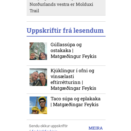
Norðurlands vestra er Molduxi
Trail
Uppskriftir frá lesendum
Gúllassúpa og
ostakaka |
Matgæðingur Feykis
Kjúklingur í ofni og
vinsælasti
eftirrétturinn |
Matgæðingar Feykis
Taco súpa og eplakaka
| Matgæðingar Feykis
Sendu okkur uppskriftir
MEIRA