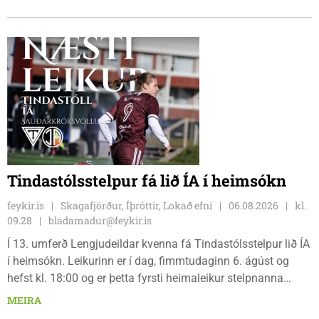
fjölbrautaskólans en þar er líka komið í mark þannig
bæjarbúar og aðrir gestir eru hvött til þess að kíkja við og
styðja hlauparana áfram.
Tindastólsstelpur fá lið ÍA í heimsókn
feykir.is
Skagafjörður, Íþróttir, Lokað efni
06.08.2026
kl.
09.28
bladamadur@feykir.is
Í 13. umferð Lengjudeildar kvenna fá Tindastólsstelpur lið ÍA
í heimsókn. Leikurinn er í dag, fimmtudaginn 6. ágúst og
hefst kl. 18:00 og er þetta fyrsti heimaleikur stelpnanna
síðan 18. júlí. Spáin fyrir leikinn er fín, lítil háttar rigning og
MEIRA
tíu gráðu hiti, þannig að það er um að gera að klæða sig eftir