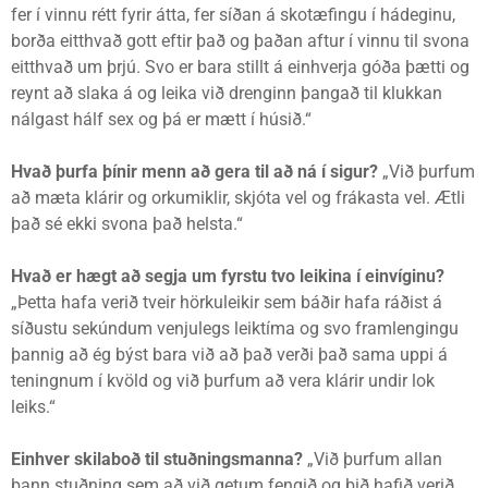
fer í vinnu rétt fyrir átta, fer síðan á skotæfingu í hádeginu,
borða eitthvað gott eftir það og þaðan aftur í vinnu til svona
eitthvað um þrjú. Svo er bara stillt á einhverja góða þætti og
reynt að slaka á og leika við drenginn þangað til klukkan
nálgast hálf sex og þá er mætt í húsið.“
Hvað þurfa þínir menn að gera til að ná í sigur?
„Við þurfum
að mæta klárir og orkumiklir, skjóta vel og frákasta vel. Ætli
það sé ekki svona það helsta.“
Hvað er hægt að segja um fyrstu tvo leikina í einvíginu?
„Þetta hafa verið tveir hörkuleikir sem báðir hafa ráðist á
síðustu sekúndum venjulegs leiktíma og svo framlengingu
þannig að ég býst bara við að það verði það sama uppi á
teningnum í kvöld og við þurfum að vera klárir undir lok
leiks.“
Einhver skilaboð til stuðningsmanna?
„Við þurfum allan
þann stuðning sem að við getum fengið og þið hafið verið