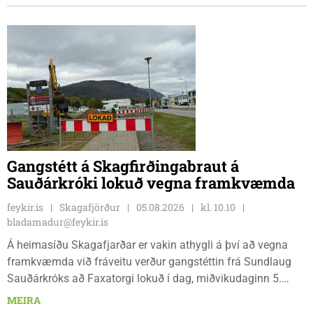
Gangstétt á Skagfirðingabraut á
Sauðárkróki lokuð vegna framkvæmda
feykir.is
Skagafjörður
05.08.2026
kl. 10.10
bladamadur@feykir.is
Á heimasíðu Skagafjarðar er vakin athygli á því að vegna
framkvæmda við fráveitu verður gangstéttin frá Sundlaug
Sauðárkróks að Faxatorgi lokuð í dag, miðvikudaginn 5.
ágúst, og á morgun, fimmtudaginn 6. ágúst.
MEIRA