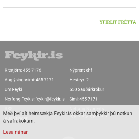
YFIRLIT FRÉTTA
Ritstjórn:
455 7176
Nýprent ehf
Auglýsingasími:
455 7171
Hesteyri 2
Um Feyki
550 Sauðárkrókur
Netfang Feykis:
feykir@feykir.is
Sími:
455 7171
RSS
Netfang Nýprents:
Með því að heimsækja Feykir.is okkar samþykkir þú notkun
nyprent@nyprent.is
Auglýsingar
á vafrakökum.
Lesa nánar