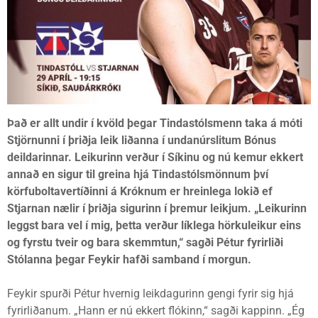
Það er allt undir í kvöld þegar Tindastólsmenn taka á móti
Stjörnunni í þriðja leik liðanna í undanúrslitum Bónus
deildarinnar. Leikurinn verður í Síkinu og nú kemur ekkert
annað en sigur til greina hjá Tindastólsmönnum því
körfuboltavertíðinni á Króknum er hreinlega lokið ef
Stjarnan nælir í þriðja sigurinn í þremur leikjum.
„Leikurinn
leggst bara vel í mig, þetta verður líklega hörkuleikur eins
og fyrstu tveir og bara skemmtun,“ sagði Pétur fyrirliði
Stólanna þegar Feykir hafði samband í morgun.
Feykir spurði Pétur hvernig leikdagurinn gengi fyrir sig hjá
fyrirliðanum. „Hann er nú ekkert flókinn,“ sagði kappinn. „Ég