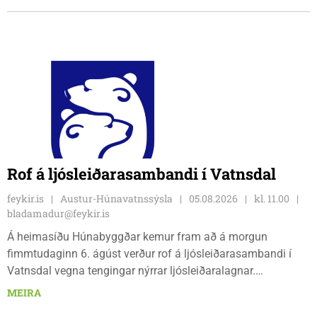
veðri og skella sér á völlinn.
Rof á ljósleiðarasambandi í Vatnsdal
feykir.is
Austur-Húnavatnssýsla
05.08.2026
kl. 11.00
bladamadur@feykir.is
Á heimasíðu Húnabyggðar kemur fram að á morgun
fimmtudaginn 6. ágúst verður rof á ljósleiðarasambandi í
Vatnsdal vegna tengingar nýrrar ljósleiðaralagnar.
Ljósleiðarasambandið verður rofið á morgun fimmtudag
MEIRA
klukkan 9:00 í vestanverðum Vatnsdal.