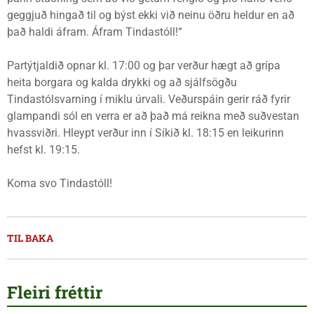
geggjuð hingað til og býst ekki við neinu öðru heldur en að
það haldi áfram. Áfram Tindastóll!“
Partýtjaldið opnar kl. 17:00 og þar verður hægt að grípa
heita borgara og kalda drykki og að sjálfsögðu
Tindastólsvarning í miklu úrvali. Veðurspáin gerir ráð fyrir
glampandi sól en verra er að það má reikna með suðvestan
hvassviðri. Hleypt verður inn í Síkið kl. 18:15 en leikurinn
hefst kl. 19:15.
Koma svo Tindastóll!
TIL BAKA
Fleiri fréttir