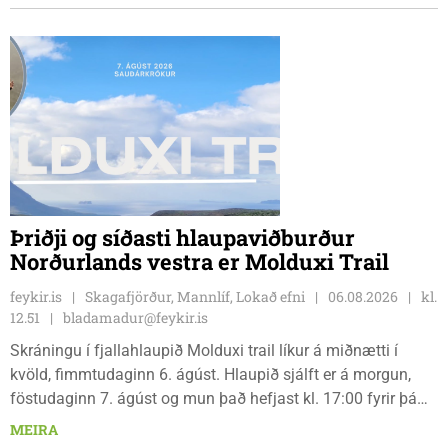
Dagbjörtu Sísí Einarsdóttur, sem er nýkrýndur klúbbmeistari
GSS, og Unu Karen Guðmundsdóttur.
Þriðji og síðasti hlaupaviðburður
Norðurlands vestra er Molduxi Trail
feykir.is
Skagafjörður, Mannlíf, Lokað efni
06.08.2026
kl.
12.51
bladamadur@feykir.is
Skráningu í fjallahlaupið Molduxi trail líkur á miðnætti í
kvöld, fimmtudaginn 6. ágúst. Hlaupið sjálft er á morgun,
föstudaginn 7. ágúst og mun það hefjast kl. 17:00 fyrir þá
keppendur sem ætla sér 20 km em kl. 18:00 fyrir 12 km
MEIRA
hlauparana. Rásmarkið er fyrir aftan heimavist