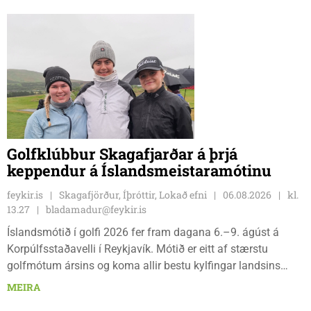
Golfklúbbur Skagafjarðar á þrjá
keppendur á Íslandsmeistaramótinu
feykir.is
Skagafjörður, Íþróttir, Lokað efni
06.08.2026
kl.
13.27
bladamadur@feykir.is
Íslandsmótið í golfi 2026 fer fram dagana 6.–9. ágúst á
Korpúlfsstaðavelli í Reykjavík. Mótið er eitt af stærstu
golfmótum ársins og koma allir bestu kylfingar landsins
saman til að sýna hæfileika sína. Golfklúbbur Skagafjarðar
MEIRA
sendir þrjár stelpur til leiks í ár: þær Önnu Karen Hjartardóttir,