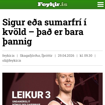
Sigur eða sumarfrí í
kvöld – það er bara
þannig
feykir.is
Skagafjörður, Íþróttir
29.04.2026
kl. 09.30
oli@feykir.is