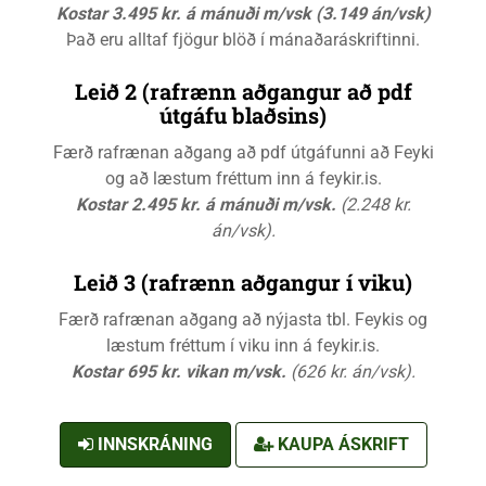
Kostar 3.495 kr. á mánuði m/vsk (3.149 án/vsk)
Það eru alltaf fjögur blöð í mánaðaráskriftinni.
Leið 2 (rafrænn aðgangur að pdf
útgáfu blaðsins)
Færð rafrænan aðgang að pdf útgáfunni að Feyki
og að læstum fréttum inn á feykir.is.
Kostar 2.495 kr. á mánuði m/vsk.
(2.248 kr.
án/vsk).
Leið 3 (rafrænn aðgangur í viku)
Færð rafrænan aðgang að nýjasta tbl. Feykis og
læstum fréttum í viku inn á feykir.is.
Kostar 695 kr. vikan m/vsk.
(626 kr. án/vsk).
INNSKRÁNING
KAUPA ÁSKRIFT