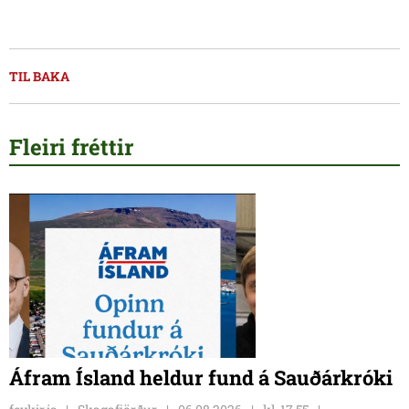
TIL BAKA
Fleiri fréttir
Áfram Ísland heldur fund á Sauðárkróki