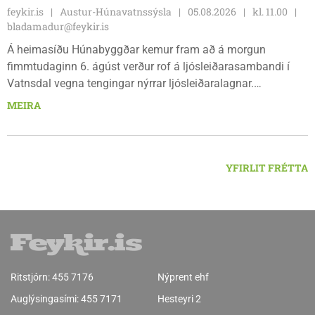
feykir.is
Austur-Húnavatnssýsla
05.08.2026
kl. 11.00
bladamadur@feykir.is
Á heimasíðu Húnabyggðar kemur fram að á morgun
fimmtudaginn 6. ágúst verður rof á ljósleiðarasambandi í
Vatnsdal vegna tengingar nýrrar ljósleiðaralagnar.
Ljósleiðarasambandið verður rofið á morgun fimmtudag
MEIRA
klukkan 9:00 í vestanverðum Vatnsdal.
YFIRLIT FRÉTTA
Ritstjórn:
455 7176
Nýprent ehf
Auglýsingasími:
455 7171
Hesteyri 2