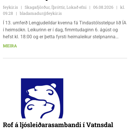
feykir.is
Skagafjörður, Íþróttir, Lokað efni
06.08.2026
kl.
09.28
bladamadur@feykir.is
Í 13. umferð Lengjudeildar kvenna fá Tindastólsstelpur lið ÍA
í heimsókn. Leikurinn er í dag, fimmtudaginn 6. ágúst og
hefst kl. 18:00 og er þetta fyrsti heimaleikur stelpnanna
síðan 18. júlí. Spáin fyrir leikinn er fín, lítil háttar rigning og
MEIRA
tíu gráðu hiti, þannig að það er um að gera að klæða sig eftir
veðri og skella sér á völlinn.
Rof á ljósleiðarasambandi í Vatnsdal