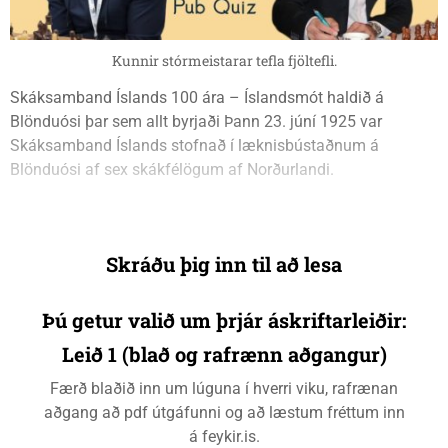
Kunnir stórmeistarar tefla fjöltefli.
Skáksamband Íslands 100 ára – Íslandsmót haldið á
Blönduósi þar sem allt byrjaði Þann 23. júní 1925 var
Skáksamband Íslands stofnað í læknisbústaðnum á
Blönduósi af sex skákfélögum af Norðurlandi.
Skráðu þig inn til að lesa
Þú getur valið um þrjár áskriftarleiðir:
Leið 1 (blað og rafrænn aðgangur)
Færð blaðið inn um lúguna í hverri viku, rafrænan
aðgang að pdf útgáfunni og að læstum fréttum inn
á feykir.is.