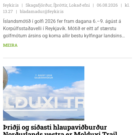
feykir.is
Skagafjörður, Íþróttir, Lokað efni
06.08.2026
kl.
13.27
bladamadur@feykir.is
Íslandsmótið í golfi 2026 fer fram dagana 6.–9. ágúst á
Korpúlfsstaðavelli í Reykjavík. Mótið er eitt af stærstu
golfmótum ársins og koma allir bestu kylfingar landsins
saman til að sýna hæfileika sína. Golfklúbbur Skagafjarðar
MEIRA
sendir þrjár stelpur til leiks í ár: þær Önnu Karen Hjartardóttir,
Dagbjörtu Sísí Einarsdóttur, sem er nýkrýndur klúbbmeistari
GSS, og Unu Karen Guðmundsdóttur.
Þriðji og síðasti hlaupaviðburður
Norðurlands vestra er Molduxi Trail