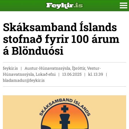
Skáksamband Íslands
stofnað fyrir 100 árum
á Blönduósi
feykir.is
Austur-Húnavatnssýsla, Íþróttir, Vestur-
Húnavatnssýsla, Lokað efni
13.06.2025
kl. 13.39
bladamadur@feykir.is