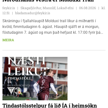
feykir.is
Skagafjörður, Mannlíf, Lokað efni
06.08.2026
kl.
12.51
bladamadur@feykir.is
Skráningu í fjallahlaupið Molduxi trail líkur á miðnætti í
kvöld, fimmtudaginn 6. ágúst. Hlaupið sjálft er á morgun,
föstudaginn 7. ágúst og mun það hefjast kl. 17:00 fyrir þá
keppendur sem ætla sér 20 km em kl. 18:00 fyrir 12 km
MEIRA
hlauparana. Rásmarkið er fyrir aftan heimavist
fjölbrautaskólans en þar er líka komið í mark þannig
bæjarbúar og aðrir gestir eru hvött til þess að kíkja við og
styðja hlauparana áfram.
Tindastólsstelpur fá lið ÍA í heimsókn