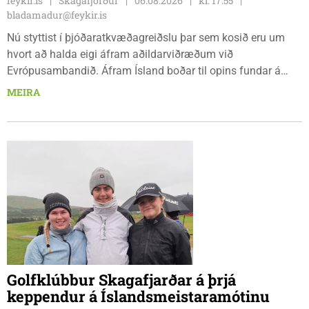
feykir.is
Skagafjörður
06.08.2026
kl. 17.55
bladamadur@feykir.is
Nú styttist í þjóðaratkvæðagreiðslu þar sem kosið eru um
hvort að halda eigi áfram aðildarviðræðum við
Evrópusambandið. Áfram Ísland boðar til opins fundar á
Frímúrarasalnum Borgarmýri 1 á Sauðarkróki, laugardaginn
MEIRA
8. ágúst kl. 17:30. Fundurinn er öllum opinn en skráning er
nauðsynleg.
Golfklúbbur Skagafjarðar á þrjá
keppendur á Íslandsmeistaramótinu