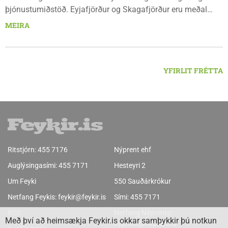
þjónustumiðstöð. Eyjafjörður og Skagafjörður eru meðal
bestu landbúnaðarsvæða landsins. Dalvík, Siglufjörður og
MEIRA
Húsavík byggja á sjávarútvegi og ferðaþjónustu. Og víða á
svæðinu er verið að þróa orkuverkefni og nýsköpun.
YFIRLIT FRÉTTA
Ritstjórn:
455 7176
Nýprent ehf
Auglýsingasími:
455 7171
Hesteyri 2
Um Feyki
550 Sauðárkrókur
Netfang Feykis:
feykir@feykir.is
Sími:
455 7171
RSS
Netfang Nýprents:
Með því að heimsækja Feykir.is okkar samþykkir þú notkun
nyprent@nyprent.is