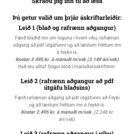
Skráðu þig inn til að lesa
Þú getur valið um þrjár áskriftarleiðir:
Leið 1 (blað og rafrænn aðgangur)
Færð blaðið inn um lúguna í hverri viku, rafrænan
aðgang að pdf útgáfunni og að læstum fréttum inn
á feykir.is.
Kostar 3.495 kr. á mánuði m/vsk (3.149 án/vsk)
Það eru alltaf fjögur blöð í mánaðaráskriftinni.
Leið 2 (rafrænn aðgangur að pdf
útgáfu blaðsins)
Færð rafrænan aðgang að pdf útgáfunni að Feyki
og að læstum fréttum inn á feykir.is.
Kostar 2.495 kr. á mánuði m/vsk.
(2.248 kr.
án/vsk).
Leið 3 (rafrænn aðgangur í viku)