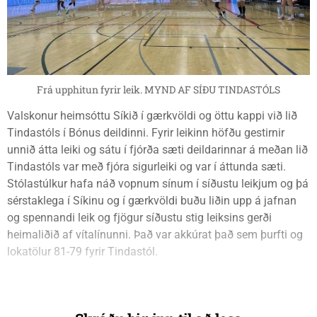
Frá upphitun fyrir leik. MYND AF SÍÐU TINDASTÓLS
Valskonur heimsóttu Síkið í gærkvöldi og öttu kappi við lið
Tindastóls í Bónus deildinni. Fyrir leikinn höfðu gestirnir
unnið átta leiki og sátu í fjórða sæti deildarinnar á meðan lið
Tindastóls var með fjóra sigurleiki og var í áttunda sæti.
Stólastúlkur hafa náð vopnum sínum í síðustu leikjum og þá
sérstaklega í Síkinu og í gærkvöldi buðu liðin upp á jafnan
og spennandi leik og fjögur síðustu stig leiksins gerði
heimaliðið af vítalínunni. Það var akkúrat það sem þurfti og
lokatölur 81-79 fyrir Tindastól.