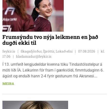
Frumsýndu tvo nýja leikmenn en það
dugði ekki til
feykir.is
Skagafjörður, Íþróttir, Lokað efni
07.08.2026
kl.
17.06
bladamadur@feykir.is
Í 13. umferð lengjudeildar kvenna tóku Tindastólsstelpur á
móti liði ÍA. Leikurinn fór fram í gærkvöldi, fimmtudaginn 6.
ágúst og endaði hann 2-4 fyrir gestunum frá Akranesi.
Tindastólsliðið frumsýndi tvo nýja leikmenn en þær dönsku
MEIRA
Cecilie Lillesoe Esbak Pedersen og Sandra Pedersen eru
tvíburar.