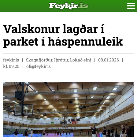
Valskonur lagðar í
parket í háspennuleik
feykir.is
Skagafjörður, Íþróttir, Lokað efni
08.01.2026
kl. 09.25
oli@feykir.is