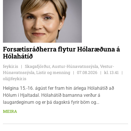
Forsætisráðherra flytur Hólaræðuna á
Hólahátíð
feykir.is
Skagafjörður, Austur-Húnavatnssýsla, Vestur-
Húnavatnssýsla, Listir og menning
07.08.2026
kl. 13.41
oli@feykir.is
Helgina 15.-16. ágúst fer fram hin árlega Hólahátíð að
Hólum í Hjaltadal. Hólahátíð barnanna verður á
laugardeginum og er þá dagskrá fyrir börn og
fjölskyldur.Lydía Einarsdóttir svæðisstjóri æskulýðsmála og
MEIRA
Karl Lúðvíksson íþróttakennari sjá um dagskrána.