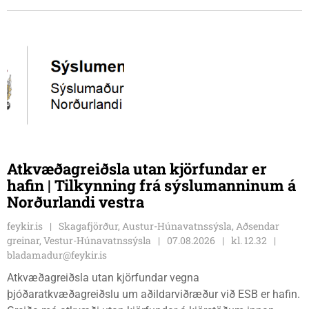
gjafabréf að upphæð kr: 737.800 upp í kaup á
höggbylgjutæki í aðstöðu sjúkraþjálfara.
Atkvæðagreiðsla utan kjörfundar er
hafin | Tilkynning frá sýslumanninum á
Norðurlandi vestra
feykir.is
Skagafjörður, Austur-Húnavatnssýsla, Aðsendar
greinar, Vestur-Húnavatnssýsla
07.08.2026
kl. 12.32
bladamadur@feykir.is
Atkvæðagreiðsla utan kjörfundar vegna
þjóðaratkvæðagreiðslu um aðildarviðræður við ESB er hafin.