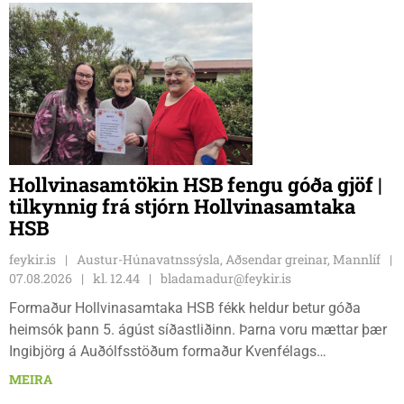
Hollvinasamtökin HSB fengu góða gjöf |
tilkynnig frá stjórn Hollvinasamtaka
HSB
feykir.is
Austur-Húnavatnssýsla, Aðsendar greinar, Mannlíf
07.08.2026
kl. 12.44
bladamadur@feykir.is
Formaður Hollvinasamtaka HSB fékk heldur betur góða
heimsók þann 5. ágúst síðastliðinn. Þarna voru mættar þær
Ingibjörg á Auðólfsstöðum formaður Kvenfélags
Bólstaðarhlíðarhrepps og Guðrún á Auðkúlu formaður
MEIRA
Kvenfélags Svínavatnshrepps. Afhentu þær Sigurlaugu Þóru