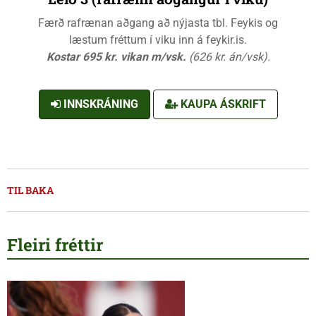
Færð rafrænan aðgang að nýjasta tbl. Feykis og
læstum fréttum í viku inn á feykir.is.
Kostar 695 kr. vikan m/vsk.
(626 kr. án/vsk).
INNSKRÁNING
KAUPA ÁSKRIFT
TIL BAKA
Fleiri fréttir