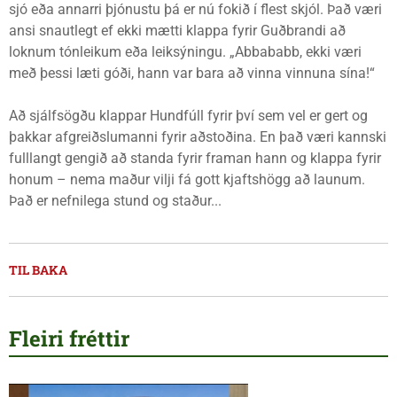
sjó eða annarri þjónustu þá er nú fokið í flest skjól. Það væri
ansi snautlegt ef ekki mætti klappa fyrir Guðbrandi að
loknum tónleikum eða leiksýningu. „Abbababb, ekki væri
með þessi læti góði, hann var bara að vinna vinnuna sína!“
Að sjálfsögðu klappar Hundfúll fyrir því sem vel er gert og
þakkar afgreiðslumanni fyrir aðstoðina. En það væri kannski
fulllangt gengið að standa fyrir framan hann og klappa fyrir
honum – nema maður vilji fá gott kjaftshögg að launum.
Það er nefnilega stund og staður...
TIL BAKA
Fleiri fréttir