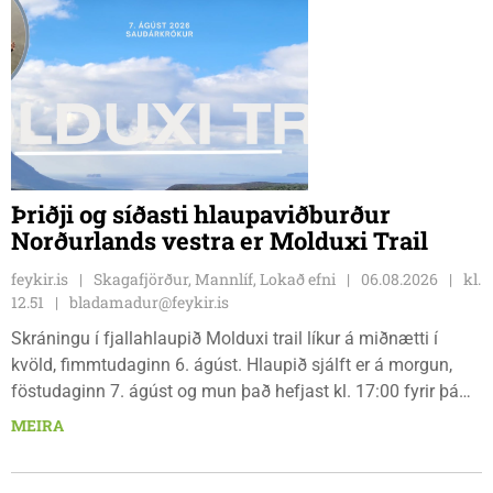
Þriðji og síðasti hlaupaviðburður
Norðurlands vestra er Molduxi Trail
feykir.is
Skagafjörður, Mannlíf, Lokað efni
06.08.2026
kl.
12.51
bladamadur@feykir.is
Skráningu í fjallahlaupið Molduxi trail líkur á miðnætti í
kvöld, fimmtudaginn 6. ágúst. Hlaupið sjálft er á morgun,
föstudaginn 7. ágúst og mun það hefjast kl. 17:00 fyrir þá
keppendur sem ætla sér 20 km em kl. 18:00 fyrir 12 km
MEIRA
hlauparana. Rásmarkið er fyrir aftan heimavist
fjölbrautaskólans en þar er líka komið í mark þannig