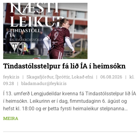
bæjarbúar og aðrir gestir eru hvött til þess að kíkja við og
styðja hlauparana áfram.
Tindastólsstelpur fá lið ÍA í heimsókn
feykir.is
Skagafjörður, Íþróttir, Lokað efni
06.08.2026
kl.
09.28
bladamadur@feykir.is
Í 13. umferð Lengjudeildar kvenna fá Tindastólsstelpur lið ÍA
í heimsókn. Leikurinn er í dag, fimmtudaginn 6. ágúst og
hefst kl. 18:00 og er þetta fyrsti heimaleikur stelpnanna
síðan 18. júlí. Spáin fyrir leikinn er fín, lítil háttar rigning og
MEIRA
tíu gráðu hiti, þannig að það er um að gera að klæða sig eftir
veðri og skella sér á völlinn.