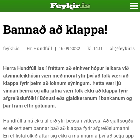
Bannað að klappa!
feykir.is
Hr. Hundfúll
16.09.2022
kl. 14.11
oli@feykir.is
Herra Hundfúll las í fréttum að einhver hópur leikara við
atvinnuleikhúsin væri með móral yfir því að fólk væri að
klappa fyrir þeim að loknum sýningum. Þetta væri jú
vinnan þeirra og alla jafna væri fólk ekki að klappa fyrir
afgreiðslufólki í Bónusi eða gjaldkeranum í bankanum og
þar fram eftir götunum.
Hundfúll á nú ekki til orð yfir þessari vitleysu. Að sjálfsögðu
er ekkert sem bannar það að klappa fyrir afgreiðslumanni.
En ef listafólkið áttar sig ekki á muninum á því að setja upp