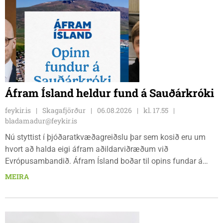
Áfram Ísland heldur fund á Sauðárkróki
feykir.is
Skagafjörður
06.08.2026
kl. 17.55
bladamadur@feykir.is
Nú styttist í þjóðaratkvæðagreiðslu þar sem kosið eru um
hvort að halda eigi áfram aðildarviðræðum við
Evrópusambandið. Áfram Ísland boðar til opins fundar á
Frímúrarasalnum Borgarmýri 1 á Sauðarkróki, laugardaginn
MEIRA
8. ágúst kl. 17:30. Fundurinn er öllum opinn en skráning er
nauðsynleg.