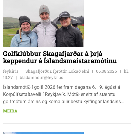
Golfklúbbur Skagafjarðar á þrjá
keppendur á Íslandsmeistaramótinu
feykir.is
Skagafjörður, Íþróttir, Lokað efni
06.08.2026
kl.
13.27
bladamadur@feykir.is
Íslandsmótið í golfi 2026 fer fram dagana 6.–9. ágúst á
Korpúlfsstaðavelli í Reykjavík. Mótið er eitt af stærstu
golfmótum ársins og koma allir bestu kylfingar landsins
saman til að sýna hæfileika sína. Golfklúbbur Skagafjarðar
MEIRA
sendir þrjár stelpur til leiks í ár: þær Önnu Karen Hjartardóttir,
Dagbjörtu Sísí Einarsdóttur, sem er nýkrýndur klúbbmeistari
GSS, og Unu Karen Guðmundsdóttur.