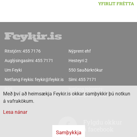
YFIRLIT FRÉTTA
Ritstjórn:
455 7176
Nýprent ehf
Auglýsingasími:
455 7171
Hesteyri 2
Um Feyki
550 Sauðárkrókur
Netfang Feykis:
feykir@feykir.is
Sími:
455 7171
RSS
Netfang Nýprents:
Með því að heimsækja Feykir.is okkar samþykkir þú notkun
nyprent@nyprent.is
Auglýsingar
á vafrakökum.
Lesa nánar
Fylgdu okkur
á facebook
Samþykkja