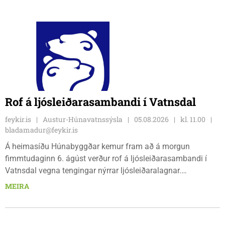
Rof á ljósleiðarasambandi í Vatnsdal
feykir.is
Austur-Húnavatnssýsla
05.08.2026
kl. 11.00
bladamadur@feykir.is
Á heimasíðu Húnabyggðar kemur fram að á morgun
fimmtudaginn 6. ágúst verður rof á ljósleiðarasambandi í
Vatnsdal vegna tengingar nýrrar ljósleiðaralagnar.
Ljósleiðarasambandið verður rofið á morgun fimmtudag
MEIRA
klukkan 9:00 í vestanverðum Vatnsdal.