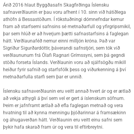
Árið 2016 hlaut Byggðasafn Skagfirðinga Íslensku
safnaverðlaunin er þau voru afhent í 10. sinn við hátíðlega
athöfn á Bessastöðum. Í rökstuðningi dómnefndar kemur
fram að starfsemi safnsins sé metnaðarfull og yfirgripsmikil,
þar sem hlúð er að hverjum þætti safnastarfsins á faglegan
hátt. Verðlaunaféð nemur einni milljón króna. Það var
Sigríður Sigurðardóttir, þáverandi safnstjóri, sem tók við
verðlaununum frá Ólafi Ragnari Grímssyni, sem þá gegndi
stöðu forseta Íslands. Verðlaunin voru að sjálfsögðu mikill
heiður fyrir safnið og starfsfólk þess og viðurkenning á því
metnaðarfulla starfi sem þar er unnið.
Íslensku safnaverðlaunin eru veitt annað hvert ár og er ætlað
að vekja athygli á því sem vel er gert á íslenskum söfnum.
Þeim er jafnframt ætlað að efla faglegan metnað og vera
hvatning til að kynna menningu þjóðarinnar á framsækinn
og áhugaverðan hátt. Verðlaunin eru veitt einu safni sem
þykir hafa skarað fram úr og vera til eftirbreytni.