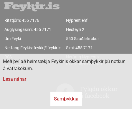
Ritstjórn:
455 7176
Nýprent ehf
Auglýsingasími:
455 7171
Hesteyri 2
Um Feyki
550 Sauðárkrókur
Netfang Feykis:
feykir@feykir.is
Sími:
455 7171
RSS
Netfang Nýprents:
Með því að heimsækja Feykir.is okkar samþykkir þú notkun
nyprent@nyprent.is
Auglýsingar
á vafrakökum.
Lesa nánar
Fylgdu okkur
á facebook
Samþykkja