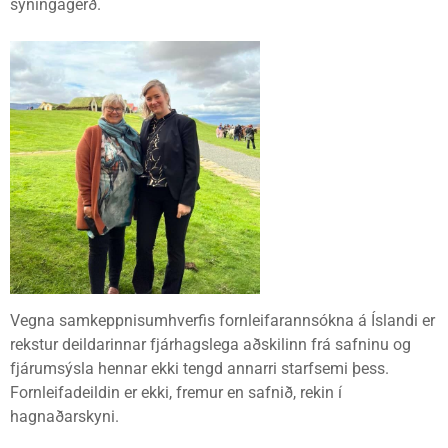
sýningagerð.
Vegna samkeppnisumhverfis fornleifarannsókna á Íslandi er
rekstur deildarinnar fjárhagslega aðskilinn frá safninu og
fjárumsýsla hennar ekki tengd annarri starfsemi þess.
Fornleifadeildin er ekki, fremur en safnið, rekin í
hagnaðarskyni.