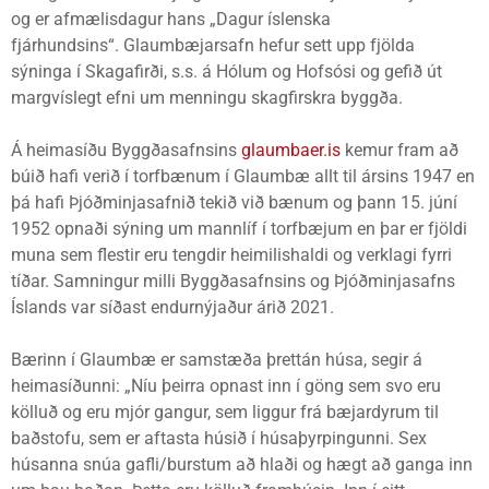
og er afmælisdagur hans „Dagur íslenska
fjárhundsins“. Glaumbæjarsafn hefur sett upp fjölda
sýninga í Skagafirði, s.s. á Hólum og Hofsósi og gefið út
margvíslegt efni um menningu skagfirskra byggða.
Á heimasíðu Byggðasafnsins
glaumbaer.is
kemur fram að
búið hafi verið í torfbænum í Glaumbæ allt til ársins 1947 en
þá hafi Þjóðminjasafnið tekið við bænum og þann 15. júní
1952 opnaði sýning um mannlíf í torfbæjum en þar er fjöldi
muna sem flestir eru tengdir heimilishaldi og verklagi fyrri
tíðar. Samningur milli Byggðasafnsins og Þjóðminjasafns
Íslands var síðast endurnýjaður árið 2021.
Bærinn í Glaumbæ er samstæða þrettán húsa, segir á
heimasíðunni: „Níu þeirra opnast inn í göng sem svo eru
kölluð og eru mjór gangur, sem liggur frá bæjardyrum til
baðstofu, sem er aftasta húsið í húsaþyrpingunni. Sex
húsanna snúa gafli/burstum að hlaði og hægt að ganga inn