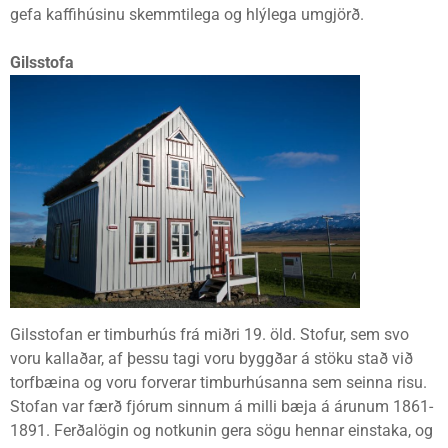
gefa kaffihúsinu skemmtilega og hlýlega umgjörð.
Gilsstofa
Gilsstofan er timburhús frá miðri 19. öld. Stofur, sem svo
voru kallaðar, af þessu tagi voru byggðar á stöku stað við
torfbæina og voru forverar timburhúsanna sem seinna risu.
Stofan var færð fjórum sinnum á milli bæja á árunum 1861-
1891. Ferðalögin og notkunin gera sögu hennar einstaka, og