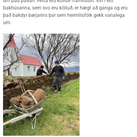
um þau þaðan. Þetta eru kölluð framhúsin. Inn í eitt
bakhúsanna, sem svo eru kölluð, er hægt að ganga og eru
það bakdyr bæjarins þar sem heimilisfólk gekk vanalega
um.