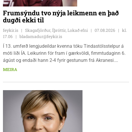
Frumsýndu tvo nýja leikmenn en það
dugði ekki til
feykir.is
Skagafjörður, Íþróttir, Lokað efni
07.08.2026
kl.
17.06
bladamadur@feykir.is
Í 13. umferð lengjudeildar kvenna tóku Tindastólsstelpur á
móti liði ÍA. Leikurinn fór fram í gærkvöldi, fimmtudaginn 6.
ágúst og endaði hann 2-4 fyrir gestunum frá Akranesi.
Tindastólsliðið frumsýndi tvo nýja leikmenn en þær dönsku
MEIRA
Cecilie Lillesoe Esbak Pedersen og Sandra Pedersen eru
tvíburar.