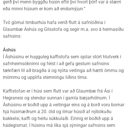
gerð því menn byggðu húsin eftir því hvort þörf var á stærri
eða minni húsum er kom að endurnýjun.“
Tvö gömul timburhús hafa verið flutt á safnlóðina í
Glaumbæ Áshús og Gilsstofa og segir m.a. svo á heimasíðu
safnsins:
Áshús
Í Áshúsinu er hugguleg kaffistofa sem spilar stórt hlutverk í
safnheimsókninni og felst í að gefa gestum safnsins
tækifæri til að bragða á og njóta veitinga að hætti ömmu og
mömmu og upplifa stemningu liðins tíma.
Kaffistofan er í húsi sem flutt var að Glaumbæ frá Ási í
Hegranesi og stendur sunnan í gamla bæjarhólnum. Í
Áshúsinu er boðið upp á veitingar eins og á borð voru bornar
hjá húsmæðrum á 20. öld og ilmar húsið af nýbökuðu
bakkelsi, kaffi og heitu súkkulaði. Einnig er boðið upp á
hádegismat. Í húsinu má líka sjá sýningar safnsins sem