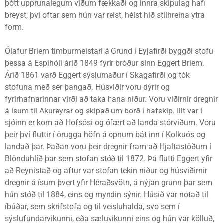
þótt upprunalegum viðum fækkaði og innra skipulag hafi
breyst, því oftar sem hún var reist, hélst hið stílhreina ytra
form.
Ólafur Briem timburmeistari á Grund í Eyjafirði byggði stofu
þessa á Espihóli árið 1849 fyrir bróður sinn Eggert Briem.
Árið 1861 varð Eggert sýslumaður í Skagafirði og tók
stofuna með sér þangað. Húsviðir voru dýrir og
fyrirhafnarinnar virði að taka hana niður. Voru viðirnir dregnir
á ísum til Akureyrar og skipað um borð í hafskip. Illt var í
sjóinn er kom að Hofsósi og ófært að landa stórviðum. Voru
þeir því fluttir í örugga höfn á opnum bát inn í Kolkuós og
landað þar. Þaðan voru þeir dregnir fram að Hjaltastöðum í
Blönduhlíð þar sem stofan stóð til 1872. Þá flutti Eggert yfir
að Reynistað og aftur var stofan tekin niður og húsviðirnir
dregnir á ísum þvert yfir Héraðsvötn, á nýjan grunn þar sem
hún stóð til 1884, eins og myndin sýnir. Húsið var notað til
íbúðar, sem skrifstofa og til veisluhalda, svo sem í
sýslufundarvikunni, eða sæluvikunni eins og hún var kölluð,