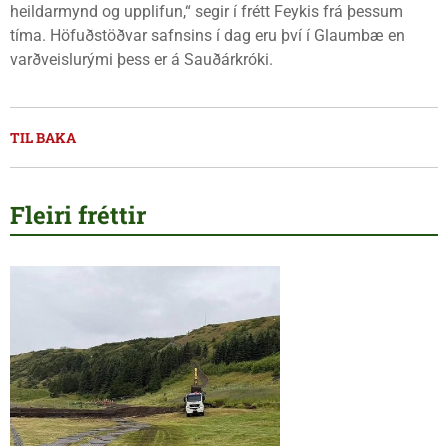
heildarmynd og upplifun,“ segir í frétt Feykis frá þessum
tíma. Höfuðstöðvar safnsins í dag eru því í Glaumbæ en
varðveislurými þess er á Sauðárkróki.
TIL BAKA
Fleiri fréttir