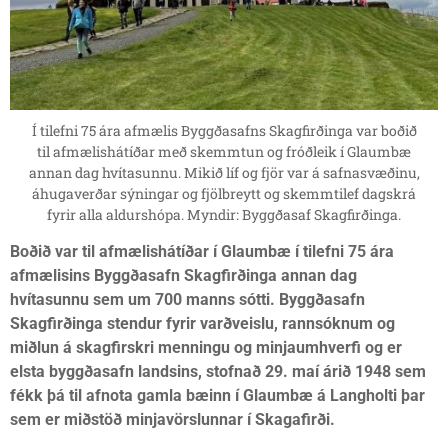
Í tilefni 75 ára afmælis Byggðasafns Skagfirðinga var boðið
til afmælishátíðar með skemmtun og fróðleik í Glaumbæ
annan dag hvítasunnu. Mikið líf og fjör var á safnasvæðinu,
áhugaverðar sýningar og fjölbreytt og skemmtilef dagskrá
fyrir alla aldurshópa. Myndir: Byggðasaf Skagfirðinga.
Boðið var til afmælishátíðar í Glaumbæ í tilefni 75 ára
afmælisins Byggðasafn Skagfirðinga annan dag
hvítasunnu sem um 700 manns sótti. Byggðasafn
Skagfirðinga stendur fyrir varðveislu, rannsóknum og
miðlun á skagfirskri menningu og minjaumhverfi og er
elsta byggðasafn landsins, stofnað 29. maí árið 1948 sem
fékk þá til afnota gamla bæinn í Glaumbæ á Langholti þar
sem er miðstöð minjavörslunnar í Skagafirði.