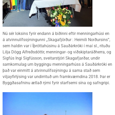
Nú sér loksins fyrir endann á biðinni eftir menningarhúsi en
á atvinnulífssýningunni „Skagafjörður : Heimili Norðursins“,
sem haldin var í Íþróttahúsinu á Sauðárkróki í maí sl., rituðu
Lilja Dögg Alfreðsdóttir, menningar- og viðskiptaráðherra, og
Sigfús Ingi Sigfússon, sveitarstjóri Skagafjarðar, undir
samkomulag um byggingu menningarhúss á Sauðárkróki en
það var einmitt á atvinnulífssýningu á sama stað sem
viljayfirlýsing var undirrituð um framkvæmdina 2018. Þar er
Byggðasafninu ætlað rými fyrir starfsemi sína og safngripi.