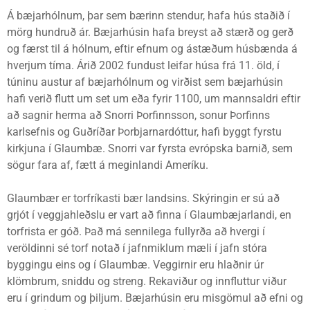
Á bæjarhólnum, þar sem bærinn stendur, hafa hús staðið í
mörg hundruð ár. Bæjarhúsin hafa breyst að stærð og gerð
og færst til á hólnum, eftir efnum og ástæðum húsbænda á
hverjum tíma. Árið 2002 fundust leifar húsa frá 11. öld, í
túninu austur af bæjarhólnum og virðist sem bæjarhúsin
hafi verið flutt um set um eða fyrir 1100, um mannsaldri eftir
að sagnir herma að Snorri Þorfinnsson, sonur Þorfinns
karlsefnis og Guðríðar Þorbjarnardóttur, hafi byggt fyrstu
kirkjuna í Glaumbæ. Snorri var fyrsta evrópska barnið, sem
sögur fara af, fætt á meginlandi Ameríku.
Glaumbær er torfríkasti bær landsins. Skýringin er sú að
grjót í veggjahleðslu er vart að finna í Glaumbæjarlandi, en
torfrista er góð. Það má sennilega fullyrða að hvergi í
veröldinni sé torf notað í jafnmiklum mæli í jafn stóra
byggingu eins og í Glaumbæ. Veggirnir eru hlaðnir úr
klömbrum, sniddu og streng. Rekaviður og innfluttur viður
eru í grindum og þiljum. Bæjarhúsin eru misgömul að efni og