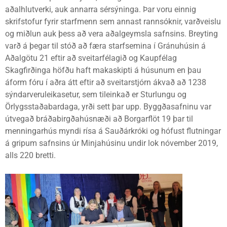
aðalhlutverki, auk annarra sérsýninga. Þar voru einnig
skrifstofur fyrir starfmenn sem annast rannsóknir, varðveislu
og miðlun auk þess að vera aðalgeymsla safnsins. Breyting
varð á þegar til stóð að færa starfsemina í Gránuhúsin á
Aðalgötu 21 eftir að sveitarfélagið og Kaupfélag
Skagfirðinga höfðu haft makaskipti á húsunum en þau
áform fóru í aðra átt eftir að sveitarstjórn ákvað að 1238
sýndarveruleikasetur, sem tileinkað er Sturlungu og
Örlygsstaðabardaga, yrði sett þar upp. Byggðasafninu var
útvegað bráðabirgðahúsnæði að Borgarflöt 19 þar til
menningarhús myndi rísa á Sauðárkróki og hófust flutningar
á gripum safnsins úr Minjahúsinu undir lok nóvember 2019,
alls 220 bretti.