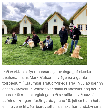
Það er ekki síst fyrir rausnarlega peningagjöf skoska
aðalsmannsins Mark Watson til viðgerða á gamla
torfbænum í Glaumbæ áratug fyrr eða árið 1938 að bærinn
er enn varðveittur. Watson var mikill Íslandsvinur og hefur
hans verið minnst reglulega með sérstökum viðburði á
safninu í kringum fæðingardag hans 18. júlí en hann hefur
einnig verið titlaður bjargvættur íslenska fjárhundakynsins