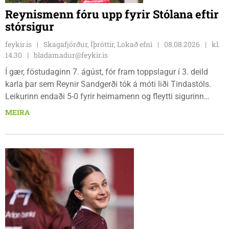
Reynismenn fóru upp fyrir Stólana eftir
stórsigur
feykir.is
Skagafjörður, Íþróttir, Lokað efni
08.08.2026
kl.
14.30
bladamadur@feykir.is
Í gær, föstudaginn 7. ágúst, fór fram toppslagur í 3. deild
karla þar sem Reynir Sandgerði tók á móti liði Tindastóls.
Leikurinn endaði 5-0 fyrir heimamenn og fleytti sigurinn
Reynismönnum á topp deildarinnar en Stólunum í annað
MEIRA
sætið. Tindastólsliðið frumsýndi jafnframt nýjan leikmann í
leiknum.