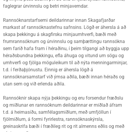
faglegrar úrvinnslu og betri minjaverndar.
Rannsóknarstarfsemi deildarinnar innan Skagafjarðar
markast af rannsóknastefnu safnsins. Lögð er áhersla á að
skapa þekkingu á skagfirsku minja­umhverfi, bæði með
frumrannsóknum og úrvinnslu og samþættingu rannsókna
sem farið hafa fram í héraðinu, í þeim tilgangi að byggja upp
héraðsbundna þekkingu, efla áhuga og vitund um sögu og
umhverfi og fjölga möguleikum til að nýta menningarminjar,
t.d. í ferðaþjónustu. Einnig er áhersla lögð á
rannsóknarsamstarf við ýmsa aðila, bæði innan héraðs og
utan sem og við erlenda aðila.
Rannsóknir skapa nýja þekkingu og eru forsendur fræðslu
og miðlunar en rannsóknum deildarinnar er miðlað áfram
t.d. á heimasíðu, samfélagsmiðlum, með umfjöllun í
fjölmiðlum, á formi fyrir­lest­ra, rannsóknaskýrsla,
greinaskrifa bæði í fræðileg rit og rit almenns eðlis og með