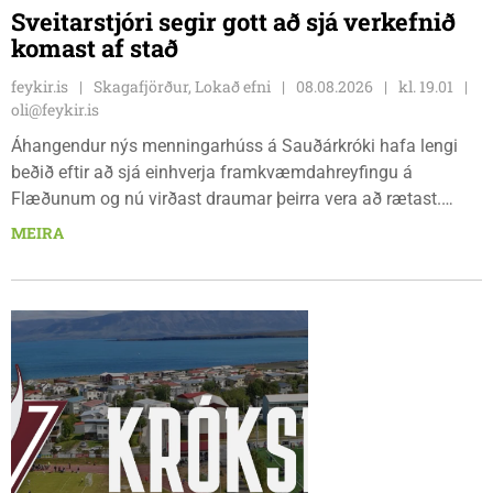
Sveitarstjóri segir gott að sjá verkefnið
komast af stað
feykir.is
Skagafjörður, Lokað efni
08.08.2026
kl. 19.01
oli@feykir.is
Áhangendur nýs menningarhúss á Sauðárkróki hafa lengi
beðið eftir að sjá einhverja framkvæmdahreyfingu á
Flæðunum og nú virðast draumar þeirra vera að rætast.
Þórður Hansen mætti með tæki og tól og hóf
MEIRA
jarðvegsframkvæmdir vegna menningarhúss nú fyrir helgina
og sagði Magnús Barðdal sveitarstjóri það vera virkilega
ánægjulegt að sjá að loksins sé farið að vinna á svæðinu,
þegar Feykir spurði hann út í málið.