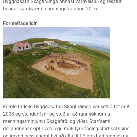
Byggðasafn Skagfirðinga annast varðveislu- og rekstur
hennar samkvæmt samningi frá árinu 2016.
Fornleifadeildin
Fornleifadeild Byggðasafns Skagfirðinga var sett á fót árið
2003 og stendur fyrir og stuðlar að rannsóknum á
menningarminjum í Skagafirði og víðar. Starfsemi
deildarinnar skiptir verulegu máli fyrir fagleg störf safnsins
og ímynd þess ásamt því að efla til fjölbreyttari rannsókna,