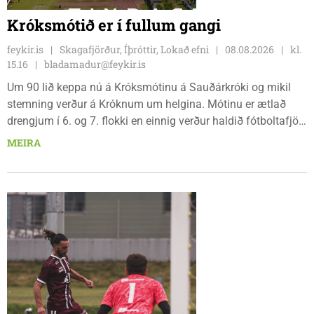
Króksmótið er í fullum gangi
feykir.is
Skagafjörður, Íþróttir, Lokað efni
08.08.2026
kl.
15.16
bladamadur@feykir.is
Um 90 lið keppa nú á Króksmótinu á Sauðárkróki og mikil
stemning verður á Króknum um helgina. Mótinu er ætlað
drengjum í 6. og 7. flokki en einnig verður haldið fótboltafjör
fyrir yngri systkini. Mótið hófst í gær, föstudaginn 7. ágúst
MEIRA
og því lýkur á morgun, sunnudaginn 9. ágúst.