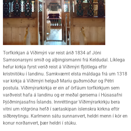
Torfkirkjan á Víðimýri var reist árið 1834 af Jóni
Samsonarsyni smið og alþingismanni frá Keldudal. Líklega
hefur kirkja fyrst verið reist á Víðimýri fljótlega eftir
kristnitöku í landinu. Samkvæmt elsta máldaga frá um 1318
var kirkja á Víðimýri helguð Maríu guðsmóður og Pétri
postula. Víðimýrarkirkja er ein af örfáum torfkirkjum sem
varðveist hafa á landinu og er meðal gersema í Húsasafni
Þjóðminjasafns Íslands. Innréttingar Víðimýrarkirkju bera
vitni um rótgróna hefð í sætaskipan íslenskra kirkna eftir
siðbreytingu. Karlmenn sátu sunnanvert, heldri menn í kór en
konur norðanvert, þær heldri í stúku.