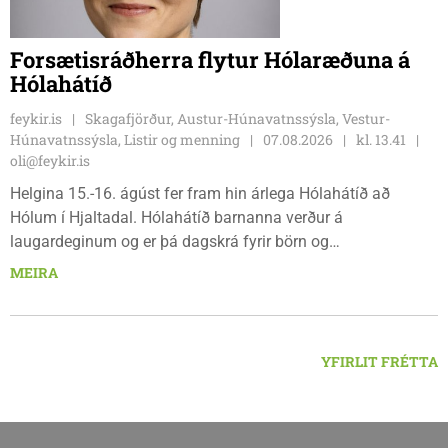
Forsætisráðherra flytur Hólaræðuna á
Hólahátíð
feykir.is
Skagafjörður, Austur-Húnavatnssýsla, Vestur-
Húnavatnssýsla, Listir og menning
07.08.2026
kl. 13.41
oli@feykir.is
Helgina 15.-16. ágúst fer fram hin árlega Hólahátíð að
Hólum í Hjaltadal. Hólahátíð barnanna verður á
laugardeginum og er þá dagskrá fyrir börn og
fjölskyldur.Lydía Einarsdóttir svæðisstjóri æskulýðsmála og
MEIRA
Karl Lúðvíksson íþróttakennari sjá um dagskrána.
YFIRLIT FRÉTTA