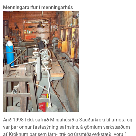
Menningararfur í menningarhús
Árið 1998 fékk safnið Minjahúsið á Sauðárkróki til afnota og
var þar önnur fastasýning safnsins, á gömlum verkstæðum
af Króknum þar sem járn-, tré- og úrsmíðaverkstæði voru í