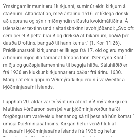
Ýmsir gamlir munir eru í kirkjunni, sumir úr eldri kirkjum á
staðnum. Altaristaflan, með ártalinu 1616, er líklega dönsk
að uppruna og sýnir miðmyndin síðustu kvöldmáltíðina. Á
íslensku er textinn undir altarisbríkinni svohljóðandi: „Svo oft
sem þér etið þetta brauð og drekkið af bikarnum, boðið þér
dauða Drottins, þangað til hann kemur.“ (1. Kor. 11:26).
Prédikunarstóll kirkjunnar er líklega frá 17. öld og eru myndir
á honum mjög illa farnar af tímans tönn. Þær sýna Krist í
miðju og guðspjallamennina til beggja hliða. Sáluhliðið er
frá 1936 en klukkur kirkjunnar eru báðar frá árinu 1630.
Margir af eldri gripum Víðimýrarkirkju eru nú varðveittir á
Þjóðminjasafni Íslands.
Í upphafi 20. aldar var tvísýnt um afdrif Víðimýrarkirkju en
Matthías Þórðarson sem þá var þjóðminjavörður hafði
forgöngu um varðveislu hennar og sá til þess að hún komst í
umsjá Þjóðminjasafnsins. Kirkjan hefur verið hluti af
húsasafni Þjóðminjasafns Íslands frá 1936 og hefur