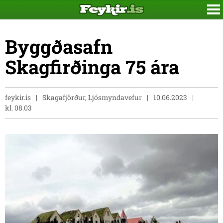
Byggðasafn
Skagfirðinga 75 ára
feykir.is
Skagafjörður, Ljósmyndavefur
10.06.2023
kl. 08.03