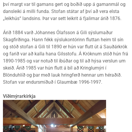
því margt var til gamans gert og boðið upp á gamanmál og
dansleiki á milli funda. Stofan státar af því að vera elsta
„leikhús“ landsins. Þar var sett leikrit á fjalirnar árið 1876.
Árið 1884 varð Jóhannes Ólafsson á Gili sýslumaður
Skagfirðinga. Hann fékk sýslukontórinn fluttan heim til sín
og stóð stofan á Gili til 1890 er hún var flutt út á Sauðárkrók
og farið var að kalla hana Gilsstofu. Á Króknum stóð hún frá
1890-1985 og var notuð til íbúðar og til að hýsa verslun um
skeið. Árið 1985 var hún flutt á bíl að Kringlumýri í
Blönduhlíð og þar með lauk hringferð hennar um héraðið.
Stofan var endursmíðuð í Glaumbæ 1996-1997.
Víðimýrarkirkja