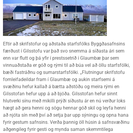
Eftir að skrifstofur og aðstaða starfsfólks Byggðasafnsins
færðust í Gilsstofu var það svo snemma á síðasta ári sem
enn var flutt og þá yfir í prestssetrið í Glaumbæ þar sem
vinnuaðstaða er góð og rými til að búa vel að öllu starfsfólki,
bæði fastráðnu og sumarstarfsfólki. „Flutningur skrifstofu
fornleifadeildar fram í Glaumbæ og aukin starfsemi á
svæðinu hefur kallað á bætta aðstöðu og meira rými en
Gilsstofan hefur upp á að bjóða. Gilsstofan hefur sinnt
hlutverki sínu með mikilli prýði síðustu ár en nú verður loks
hægt að gera henni og sögu hennar góð skil og leyfa henni
að njóta sín með því að setja þar upp sýningu og opna hana
fyrir gestum safnsins. Verða þannig öll húsin á safnsvæðinu
aðgengileg fyrir gesti og mynda saman skemmtilega