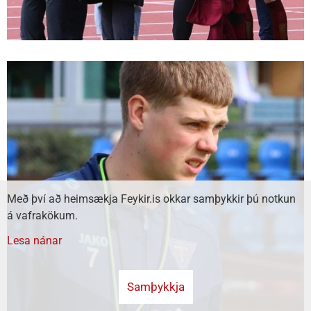
Með því að heimsækja Feykir.is okkar samþykkir þú notkun
á vafrakökum.
Lesa nánar
Samþykkja