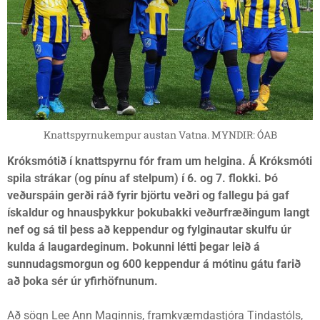
Knattspyrnukempur austan Vatna. MYNDIR: ÓAB
Króksmótið í knattspyrnu fór fram um helgina. Á Króksmóti
spila strákar (og pínu af stelpum) í 6. og 7. flokki. Þó
veðurspáin gerði ráð fyrir björtu veðri og fallegu þá gaf
ískaldur og hnausþykkur þokubakki veðurfræðingum langt
nef og sá til þess að keppendur og fylginautar skulfu úr
kulda á laugardeginum. Þokunni létti þegar leið á
sunnudagsmorgun og 600 keppendur á mótinu gátu farið
að þoka sér úr yfirhöfnunum.
Að sögn Lee Ann Maginnis, framkvæmdastjóra Tindastóls,