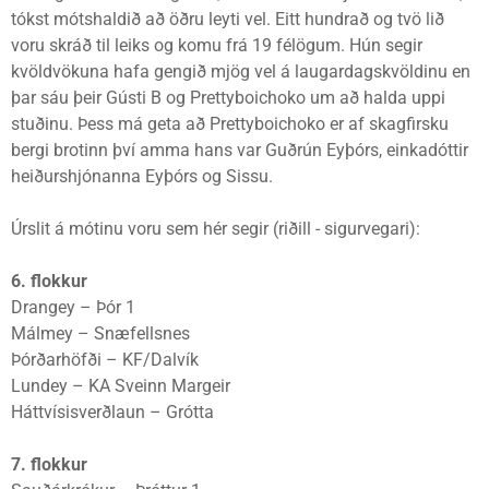
tókst mótshaldið að öðru leyti vel. Eitt hundrað og tvö lið
voru skráð til leiks og komu frá 19 félögum. Hún segir
kvöldvökuna hafa gengið mjög vel á laugardagskvöldinu en
þar sáu þeir Gústi B og Prettyboichoko um að halda uppi
stuðinu. Þess má geta að Prettyboichoko er af skagfirsku
bergi brotinn því amma hans var Guðrún Eyþórs, einkadóttir
heiðurshjónanna Eyþórs og Sissu.
Úrslit á mótinu voru sem hér segir (riðill - sigurvegari):
6. flokkur
Drangey – Þór 1
Málmey – Snæfellsnes
Þórðarhöfði – KF/Dalvík
Lundey – KA Sveinn Margeir
Háttvísisverðlaun – Grótta
7. flokkur