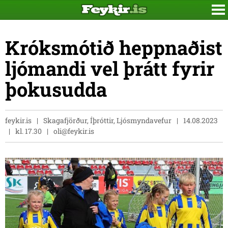
Króksmótið heppnaðist
ljómandi vel þrátt fyrir
þokusudda
feykir.is
Skagafjörður, Íþróttir, Ljósmyndavefur
14.08.2023
kl. 17.30
oli@feykir.is