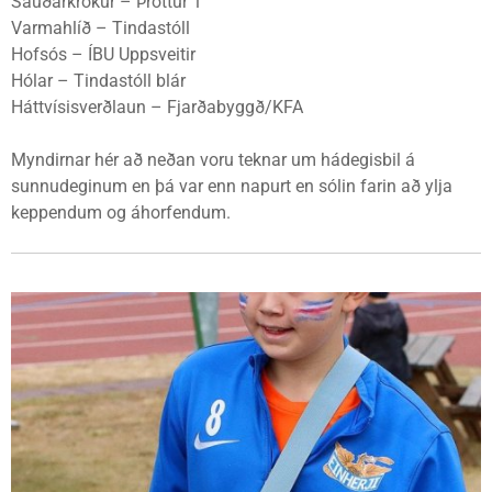
Sauðárkrókur – Þróttur 1
Varmahlíð – Tindastóll
Hofsós – ÍBU Uppsveitir
Hólar – Tindastóll blár
Háttvísisverðlaun – Fjarðabyggð/KFA
Myndirnar hér að neðan voru teknar um hádegisbil á
sunnudeginum en þá var enn napurt en sólin farin að ylja
keppendum og áhorfendum.