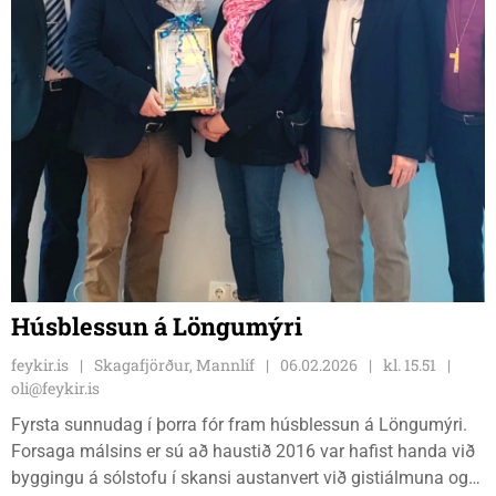
Húsblessun á Löngumýri
feykir.is
Skagafjörður, Mannlíf
06.02.2026
kl. 15.51
oli@feykir.is
Fyrsta sunnudag í þorra fór fram húsblessun á Löngumýri.
Forsaga málsins er sú að haustið 2016 var hafist handa við
byggingu á sólstofu í skansi austanvert við gistiálmuna og