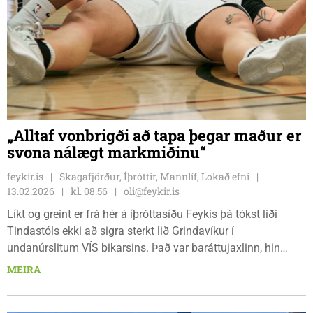
„Alltaf vonbrigði að tapa þegar maður er
svona nálægt markmiðinu“
feykir.is
Skagafjörður, Íþróttir, Mannlíf, Lokað efni
13.02.2026
kl. 08.56
oli@feykir.is
Líkt og greint er frá hér á íþróttasíðu Feykis þá tókst liði
Tindastóls ekki að sigra sterkt lið Grindavíkur í
undanúrslitum VÍS bikarsins. Það var baráttujaxlinn, hin
bandaríska Maddie Sutton, sem fór fyrir liði Tindastóls og
MEIRA
gerði flest stig liðsins í leiknum.