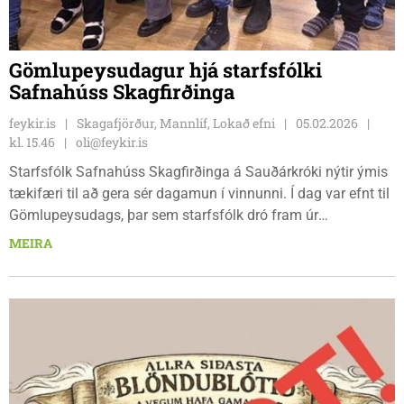
Gömlupeysudagur hjá starfsfólki
Safnahúss Skagfirðinga
feykir.is
Skagafjörður, Mannlíf, Lokað efni
05.02.2026
kl. 15.46
oli@feykir.is
Starfsfólk Safnahúss Skagfirðinga á Sauðárkróki nýtir ýmis
tækifæri til að gera sér dagamun í vinnunni. Í dag var efnt til
Gömlupeysudags, þar sem starfsfólk dró fram úr
skúmaskotum gamlar peysur.
MEIRA