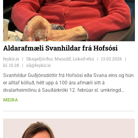
Aldarafmæli Svanhildar frá Hofsósi
feykir.is
Skagafjörður, Mannlíf, Lokað efni
13.02.2026
kl. 10.28
oli@feykir.is
Svanhildur Guðjónsdóttir frá Hofsósi eða Svana eins og hún
er alltaf kölluð, hélt upp á 100 ára afmæli sitt á
dvalarheimilinu á Sauðárkróki 12. febrúar sl. umkringd
fjölskyldu og vinum.
MEIRA