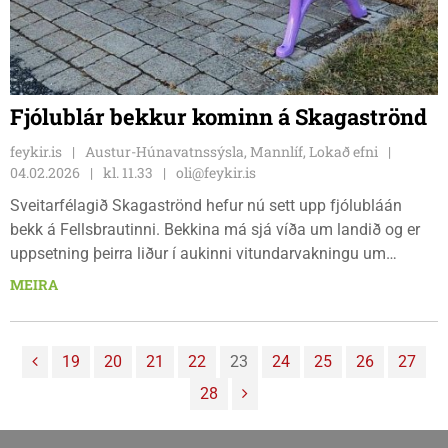
Fjólublár bekkur kominn á Skagaströnd
feykir.is
Austur-Húnavatnssýsla, Mannlíf, Lokað efni
04.02.2026
kl. 11.33
oli@feykir.is
Sveitarfélagið Skagaströnd hefur nú sett upp fjólubláán
bekk á Fellsbrautinni. Bekkina má sjá víða um landið og er
uppsetning þeirra liður í aukinni vitundarvakningu um
heilabilun og hugmyndin að stuðla að opnari umræðu um
MEIRA
málefnið í samfélaginu.
19
20
21
22
23
24
25
26
27
28