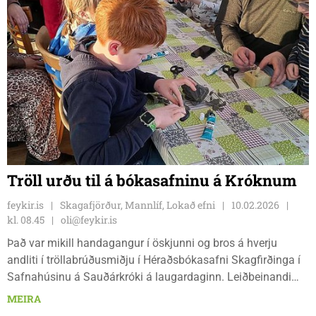
Tröll urðu til á bókasafninu á Króknum
feykir.is
Skagafjörður, Mannlíf, Lokað efni
10.02.2026
kl. 08.45
oli@feykir.is
Það var mikill handagangur í öskjunni og bros á hverju
andliti í tröllabrúðusmiðju í Héraðsbókasafni Skagfirðinga í
Safnahúsinu á Sauðárkróki á laugardaginn. Leiðbeinandi
var brúðuleikarinn Greta Clough frá Hvammstanga en hress
MEIRA
hópur þátttakenda gerðu sínar eigin brúður undir hennar