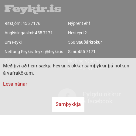
Ritstjórn:
455 7176
Nýprent ehf
Auglýsingasími:
455 7171
Hesteyri 2
Um Feyki
550 Sauðárkrókur
Netfang Feykis:
feykir@feykir.is
Sími:
455 7171
RSS
Netfang Nýprents:
Með því að heimsækja Feykir.is okkar samþykkir þú notkun
nyprent@nyprent.is
Auglýsingar
á vafrakökum.
Lesa nánar
Fylgdu okkur
á facebook
Samþykkja