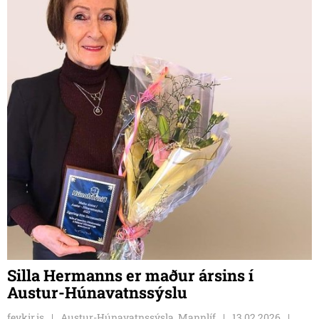
Silla Hermanns er maður ársins í
Austur-Húnavatnssýslu
feykir.is
Austur-Húnavatnssýsla, Mannlíf
13.02.2026