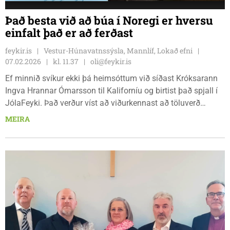
Það besta við að búa í Noregi er hversu
einfalt það er að ferðast
feykir.is
Vestur-Húnavatnssýsla, Mannlíf, Lokað efni
07.02.2026
kl. 11.37
oli@feykir.is
Ef minnið svíkur ekki þá heimsóttum við síðast Króksarann
Ingva Hrannar Ómarsson til Kaliforníu og birtist það spjall í
JólaFeyki. Það verður víst að viðurkennast að töluverð
skagfirsk slagsíða hefur verið á þessum þætti en nú ber svo
MEIRA
við að á fjörur Feykis rak hana Helgu Guðrúnu Hinriksdóttur
sem er fædd árið 1972 og uppalin í Húnaþingi vestra en hún
segist að mestu leyti hafa búið á Hvammstanga um ævina.
Dagur í lífi tekur því undir sig mikið stökk og svífur frá
vesturströnd Bandaríkjanna alla leið yfir til Suður-Noregs en í
Moss býr Helga ásamt manni sínum, Páli Sigurði Björnssyni.