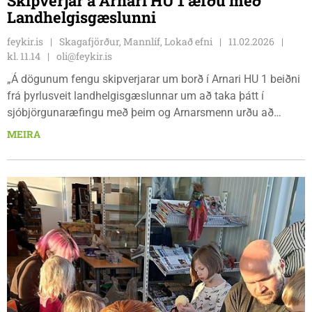
Skipverjar á Arnari HU 1 æfðu með
Landhelgisgæslunni
feykir.is
Skagafjörður, Mannlíf, Lokað efni
11.02.2026
kl. 11.14
oli@feykir.is
„Á dögunum fengu skipverjarar um borð í Arnari HU 1 beiðni
frá þyrlusveit landhelgisgæslunnar um að taka þátt í
sjóbjörgunaræfingu með þeim og Arnarsmenn urðu að
sjálfsögðu við þeirri beiðni,“ segir í frétt á vef FISK Seafood
MEIRA
en æfingin fór þannig fram að starfsmaður landhelgisgæslu
var látinn síga niður um borð í skipið ásamt lækni og börum.
Þessi aðgerð var æfð í tvígang en verið var að æfa móttöku
sjúkraflutningsmanna.