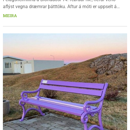
aflýst vegna dræmrar þátttöku. Aftur á móti er uppselt á
Hreppablótið sem haldið verður á laugardaginn á sama stað.
MEIRA