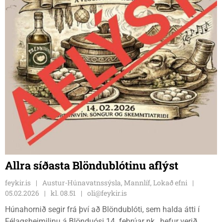
Allra síðasta Blöndublótinu aflýst
feykir.is
Austur-Húnavatnssýsla, Mannlíf, Lokað efni
05.02.2026
kl. 08.51
oli@feykir.is
Húnahornið segir frá því að Blöndublóti, sem halda átti í
Félagsheimilinu á Blönduósi 14. febrúar nk., hefur verið