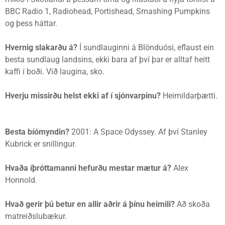
BBC Radio 1, Radiohead, Portishead, Smashing Pumpkins
og þess háttar.
Hvernig slakarðu á?
Í sundlauginni á Blönduósi, eflaust ein
besta sundlaug landsins, ekki bara af því þar er alltaf heitt
kaffi í boði. Við laugina, sko.
Hverju missirðu helst ekki af í sjónvarpinu?
Heimildarþætti.
Besta bíómyndin?
2001: A Space Odyssey. Af því Stanley
Kubrick er snillingur.
Hvaða íþróttamanni hefurðu mestar mætur á?
Alex
Honnold.
Hvað gerir þú betur en allir aðrir á þínu heimili?
Að skoða
matreiðslubækur.