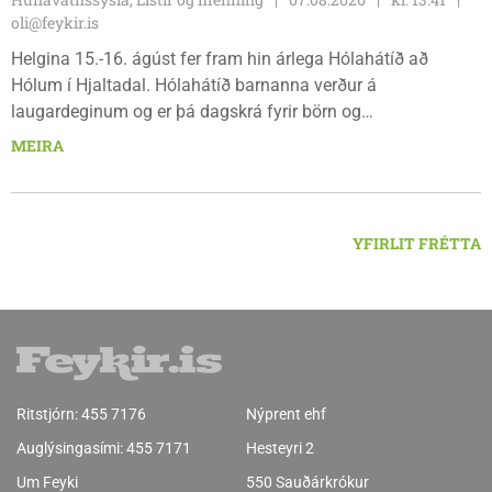
oli@feykir.is
Helgina 15.-16. ágúst fer fram hin árlega Hólahátíð að
Hólum í Hjaltadal. Hólahátíð barnanna verður á
laugardeginum og er þá dagskrá fyrir börn og
fjölskyldur.Lydía Einarsdóttir svæðisstjóri æskulýðsmála og
MEIRA
Karl Lúðvíksson íþróttakennari sjá um dagskrána.
YFIRLIT FRÉTTA
Ritstjórn:
455 7176
Nýprent ehf
Auglýsingasími:
455 7171
Hesteyri 2
Um Feyki
550 Sauðárkrókur