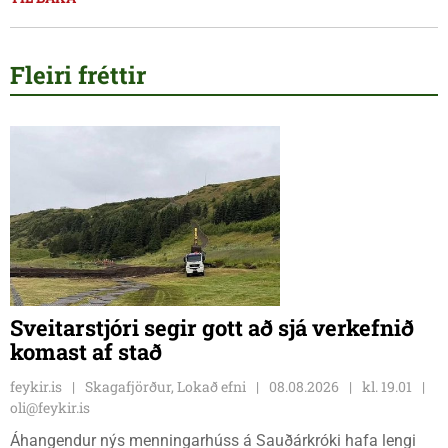
Fleiri fréttir
Sveitarstjóri segir gott að sjá verkefnið
komast af stað
feykir.is
Skagafjörður, Lokað efni
08.08.2026
kl. 19.01
oli@feykir.is
Áhangendur nýs menningarhúss á Sauðárkróki hafa lengi