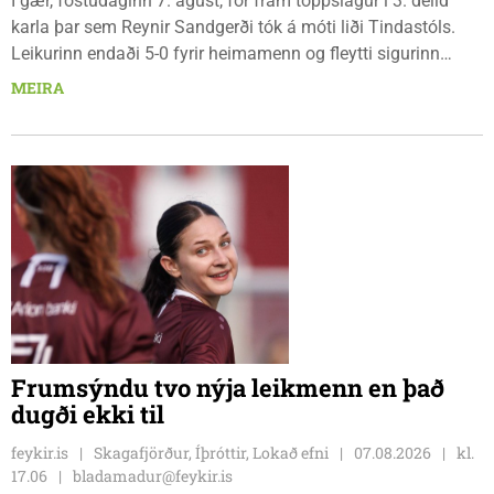
Í gær, föstudaginn 7. ágúst, fór fram toppslagur í 3. deild
karla þar sem Reynir Sandgerði tók á móti liði Tindastóls.
Leikurinn endaði 5-0 fyrir heimamenn og fleytti sigurinn
Reynismönnum á topp deildarinnar en Stólunum í annað
MEIRA
sætið. Tindastólsliðið frumsýndi jafnframt nýjan leikmann í
leiknum.
Frumsýndu tvo nýja leikmenn en það
dugði ekki til
feykir.is
Skagafjörður, Íþróttir, Lokað efni
07.08.2026
kl.
17.06
bladamadur@feykir.is