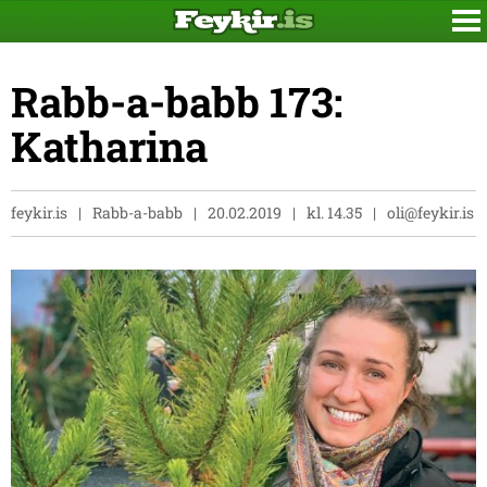
Rabb-a-babb 173:
Katharina
feykir.is
Rabb-a-babb
20.02.2019
kl. 14.35
oli@feykir.is