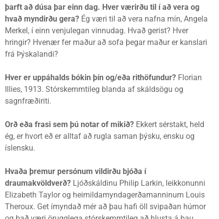
þarft að dúsa þar einn dag. Hver værirðu til í að vera og
hvað myndirðu gera?
Ég væri til að vera nafna mín, Angela
Merkel, í einn venjulegan vinnudag. Hvað gerist? Hver
hringir? Hvenær fer maður að sofa þegar maður er kanslari
frá Þýskalandi?
Hver er uppáhalds bókin þín og/eða rithöfundur?
Florian
Illies, 1913. Stórskemmtileg blanda af skáldsögu og
sagnfræðiriti.
Orð eða frasi sem þú notar of mikið?
Ekkert sérstakt, held
ég, er hvort eð er alltaf að rugla saman þýsku, ensku og
íslensku.
Hvaða þremur persónum vildirðu bjóða í
draumakvöldverð?
Ljóðskáldinu Philip Larkin, leikkonunni
Elizabeth Taylor og heimildamyndagerðamanninum Louis
Theroux. Get ímyndað mér að þau hafi öll svipaðan húmor
og það væri örugglega stórskemmtileg að hlusta á þau