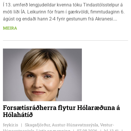
Í 13. umferð lengjudeildar kvenna tóku Tindastólsstelpur á
móti liði ÍA. Leikurinn fór fram í gærkvöldi, fimmtudaginn 6.
ágúst og endaði hann 2-4 fyrir gestunum frá Akranesi.
Tindastólsliðið frumsýndi tvo nýja leikmenn en þær dönsku
MEIRA
Cecilie Lillesoe Esbak Pedersen og Sandra Pedersen eru
tvíburar.
Forsætisráðherra flytur Hólaræðuna á
Hólahátíð
feykir.is
Skagafjörður, Austur-Húnavatnssýsla, Vestur-
Húnavatnssýsla, Listir og menning
07.08.2026
kl. 13.41