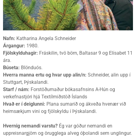
Nafn:
Katharina Angela Schneider
Árgangur:
1980.
Fjölskylduhagir:
Fráskilin, tvö börn, Baltasar 9 og Elísabet 11
ára.
Búseta:
Blönduós.
Hverra manna ertu og hvar upp alin/n:
Schneider, alin upp í
Stuttgart, Þýskalandi.
Starf / nám:
Forstöðumaður bókasafnsins A-Hún og
verkefnastjóri hjá Textílmiðstöð Íslands
Hvað er í deiglunni:
Plana sumarið og ákveða hvenær við
heimsækjum vini og fjölskyldu í Þýskalandi.
Hvernig nemandi varstu?
Ég var góður nemandi en
uppreisnargjörn og örugglega alveg óþolandi sem unglingur.