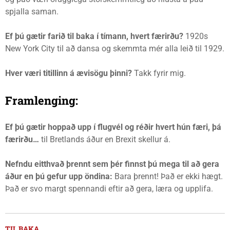
spjalla saman.
Ef þú gætir farið til baka í tímann, hvert færirðu?
1920s
New York City til að dansa og skemmta mér alla leið til 1929.
Hver væri titillinn á ævisögu þinni?
Takk fyrir mig.
Framlenging:
Ef þú gætir hoppað upp í flugvél og réðir hvert hún færi, þá
færirðu…
til Bretlands áður en Brexit skellur á.
Nefndu eitthvað þrennt sem þér finnst þú mega til að gera
áður en þú gefur upp öndina:
Bara þrennt! Það er ekki hægt.
Það er svo margt spennandi eftir að gera, læra og upplifa.
TIL BAKA