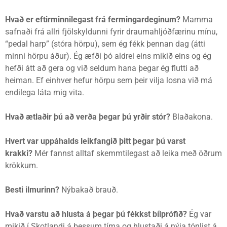
Hvað er eftirminnilegast frá fermingardeginum?
Mamma
safnaði frá allri fjölskyldunni fyrir draumahljóðfærinu mínu,
“pedal harp” (stóra hörpu), sem ég fékk þennan dag (átti
minni hörpu áður). Ég æfði þó aldrei eins mikið eins og ég
hefði átt að gera og við seldum hana þegar ég flutti að
heiman. Ef einhver hefur hörpu sem þeir vilja losna við má
endilega láta mig vita.
Hvað ætlaðir þú að verða þegar þú yrðir stór?
Blaðakona.
Hvert var uppáhalds leikfangið þitt þegar þú varst
krakki?
Mér fannst alltaf skemmtilegast að leika með öðrum
krökkum.
Besti ilmurinn?
Nýbakað brauð.
Hvað varstu að hlusta á þegar þú fékkst bílprófið?
Ég var
mikið í Skotlandi á þessum tíma og hlustaði á nýja tónlist á