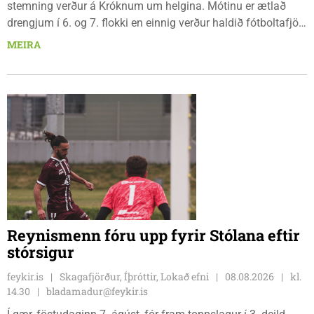
stemning verður á Króknum um helgina. Mótinu er ætlað
drengjum í 6. og 7. flokki en einnig verður haldið fótboltafjör
fyrir yngri systkini. Mótið hófst í gær, föstudaginn 7. ágúst
MEIRA
og því lýkur á morgun, sunnudaginn 9. ágúst.
Reynismenn fóru upp fyrir Stólana eftir
stórsigur
feykir.is
Skagafjörður, Íþróttir, Lokað efni
08.08.2026
kl.
14.30
bladamadur@feykir.is