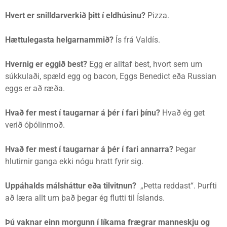
Hvert er snilldarverkið þitt í eldhúsinu?
Pizza.
Hættulegasta helgarnammið?
Ís frá Valdís.
Hvernig er eggið best?
Egg er alltaf best, hvort sem um
súkkulaði, spæld egg og bacon, Eggs Benedict eða Russian
eggs er að ræða.
Hvað fer mest í taugarnar á þér í fari þínu?
Hvað ég get
verið óþólinmoð.
Hvað fer mest í taugarnar á þér í fari annarra?
Þegar
hlutirnir ganga ekki nógu hratt fyrir sig.
Uppáhalds málsháttur eða tilvitnun?
„Þetta reddast“. Þurfti
að læra allt um það þegar ég flutti til Íslands.
Þú vaknar einn morgunn í líkama frægrar manneskju og