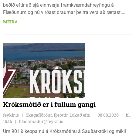
beðið eftir að sjá einhverja framkvæmdahreyfingu á
Flæðunum og nú virðast draumar þeirra vera að rætast.
Þórður Hansen mætti með tæki og tól og hóf
MEIRA
jarðvegsframkvæmdir vegna menningarhúss nú fyrir helgina
og sagði Magnús Barðdal sveitarstjóri það vera virkilega
ánægjulegt að sjá að loksins sé farið að vinna á svæðinu,
þegar Feykir spurði hann út í málið.
Króksmótið er í fullum gangi
feykir.is
Skagafjörður, Íþróttir, Lokað efni
08.08.2026
kl.
15.16
bladamadur@feykir.is
Um 90 lið keppa nú á Króksmótinu á Sauðárkróki og mikil