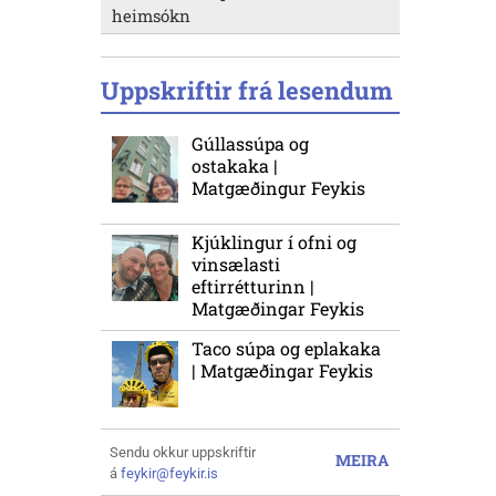
heimsókn
Uppskriftir frá lesendum
Gúllassúpa og
ostakaka |
Matgæðingur Feykis
Kjúklingur í ofni og
vinsælasti
eftirrétturinn |
Matgæðingar Feykis
Taco súpa og eplakaka
| Matgæðingar Feykis
Sendu okkur uppskriftir
MEIRA
á
feykir@feykir.is