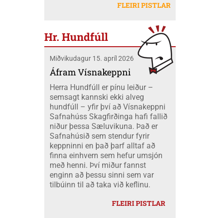
létu sig ekki vanta þangað og fóru átta
Mobeck kl. 15:00. Auk þess verður boðið
FLEIRI PISTLAR
peningum. Væri ekki nær að nota þá
skátar úr okkar félagi á mótið ásamt
upp á þátttökugjörninginn
fjármuni hér innanlands?
tveimur farastjórum þeim Hildi og Emil.
JÖKLAMJÓLK; krydd í straumi eftir
Við áttum einnig fólk í fjölskyldubúðum,
Borghildi Óskarsdóttur, Ósk
Hr. Hundfúll
fengum aukahendur til að aðstoða í
Vilhjálmsdóttur og Huldu Ragnhildi
"matartjaldinu" og síðan komu margir úr
Hjálmarsdóttur, kl.16:00.
Miðvikudagur 15. apríl 2026
félaginu okkar í heimsókn til okkar á
opna deginum. Landsmót skáta er
Áfram Vísnakeppni
stærsti viðburður skátahreyfingarinnar
Herra Hundfúll er pínu leiður –
og voru að þessu sinni um 1100
semsagt kannski ekki alveg
þátttakendur frá fjöldamörgum þjóðum
hundfúll – yfir því að Vísnakeppni
en flestir af erlendu skátunum komu frá
Safnahúss Skagfirðinga hafi fallið
Kanada eða um 400 skátar.
niður þessa Sæluvikuna. Það er
Safnahúsið sem stendur fyrir
keppninni en það þarf alltaf að
finna einhvern sem hefur umsjón
með henni. Því miður fannst
enginn að þessu sinni sem var
tilbúinn til að taka við keflinu.
FLEIRI PISTLAR