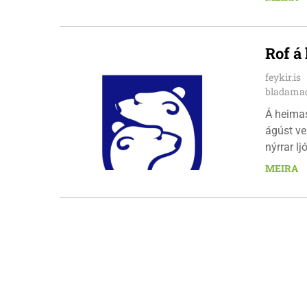
að gera a
Rof á
feykir.is
bladamad
Á heima
ágúst ve
nýrrar l
fimmtuda
MEIRA