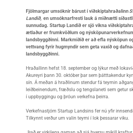
Fjölmargar umsóknir bárust í viðskiptahraðalinn
S
Landið,
en umsóknarfresti lauk á miðnætti síðastl
sunnudag. Startup Landið er sjö vikna viðskiptahr
ætlaður er frumkvöðlum og nýsköpunarverkefnu
landsbyggðinni. Markmiðið er að efla nýsköpun o
vettvang fyrir hugmyndir sem geta vaxið og dafna
landsbyggðinni.
Hraðallinn hefst 18. september og lýkur með lokavi
Akureyri þann 30. október þar sem þátttakendur ky
sín. Á meðan á hraðlinum stendur fá teymin aðgan
leiðbeinendum, fræðslu og tengslaneti sem getur 
í uppbyggingu og þróun verkefna þeirra.
Verkefnastjórn Startup Landsins fer nú yfir innsen
Tilkynnt verður um valin teymi í lok þessarar viku.
„Það er virkilega gaman að sjá hversu mikill kraftu