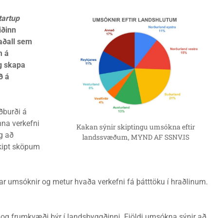
tartup
iðinn
aðall sem
m á
g skapa
ð á
ðburði á
nna verkefni
Kakan sýnir skiptingu umsókna eftir
g að
landssvæðum, MYND AF SSNV.IS
skipt sköpum
dar umsóknir og metur hvaða verkefni fá þátttöku í hraðlinum.
r og frumkvæði býr í landsbyggðinni. Fjöldi umsókna sýnir að