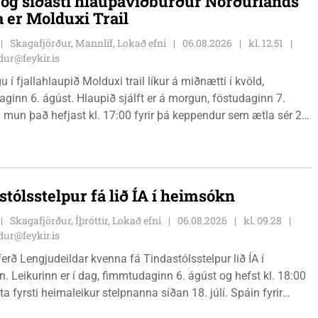
i og síðasti hlaupaviðburður Norðurlands
a er Molduxi Trail
Skagafjörður, Mannlíf, Lokað efni
06.08.2026
kl. 12.51
ur@feykir.is
 í fjallahlaupið Molduxi trail líkur á miðnætti í kvöld,
ginn 6. ágúst. Hlaupið sjálft er á morgun, föstudaginn 7.
 mun það hefjast kl. 17:00 fyrir þá keppendur sem ætla sér 20
. 18:00 fyrir 12 km hlauparana. Rásmarkið er fyrir aftan
t fjölbrautaskólans en þar er líka komið í mark þannig
 og aðrir gestir eru hvött til þess að kíkja við og styðja
ana áfram.
stólsstelpur fá lið ÍA í heimsókn
Skagafjörður, Íþróttir, Lokað efni
06.08.2026
kl. 09.28
ur@feykir.is
ferð Lengjudeildar kvenna fá Tindastólsstelpur lið ÍA í
. Leikurinn er í dag, fimmtudaginn 6. ágúst og hefst kl. 18:00
ta fyrsti heimaleikur stelpnanna síðan 18. júlí. Spáin fyrir
r fín, lítil háttar rigning og tíu gráðu hiti, þannig að það er um