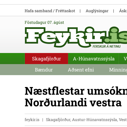
Hafa samband / Fréttaskot
Auglýsingar
Áskr
föstudagur 07. ágúst
Skagafjörður
A-Húnavatnssýsla
V
Bændur
Aðsent efni
Minning
Næstflestar umsókni
Norðurlandi vestra
feykir.is
Skagafjörður, Austur-Húnavatnssýsla, Ve