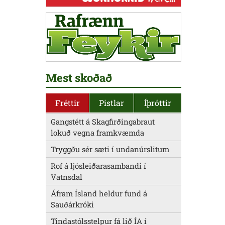
Mest skoðað
Fréttir
Pistlar
Íþróttir
Gangstétt á Skagfirðingabraut
lokuð vegna framkvæmda
Tryggðu sér sæti í undanúrslitum
Rof á ljósleiðarasambandi í
Vatnsdal
Áfram Ísland heldur fund á
Sauðárkróki
Tindastólsstelpur fá lið ÍA í