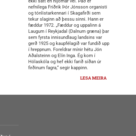
ekki satt en hljómar vel. Það er
nefnilega Friðrik Þór Jónsson organisti
og tónlistarkennari í Skagafirði sem
tekur slaginn að þessu sinni. Hann er
fæddur 1972. „Fæddur og uppalinn á
Laugum í Reykjadal (Dalnum græna) þar
sem fyrsta innisundlaug landsins var
gerð 1925 og kaupfélagið var fundið upp
í hreppnum. Foreldrar mínir hétu Jón
Aðalsteinn og Elín Inga. Ég kom í
Hólaskóla og hef ekki farið síðan úr
firðinum fagra,“ segir kappinn.
LESA MEIRA