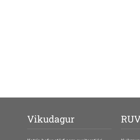
Vikudagur
RU