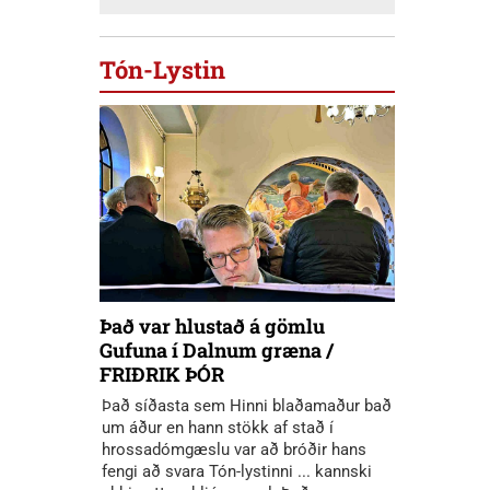
Tón-Lystin
Það var hlustað á gömlu
Gufuna í Dalnum græna /
FRIÐRIK ÞÓR
Það síðasta sem Hinni blaðamaður bað
um áður en hann stökk af stað í
hrossadómgæslu var að bróðir hans
fengi að svara Tón-lystinni ... kannski