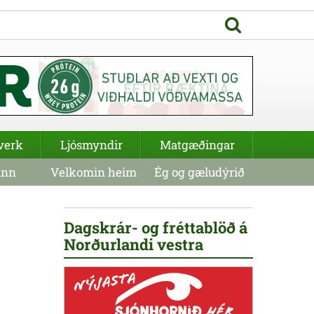
verk
Ljósmyndir
Matgæðingar
inn
Velkomin heim
Ég og gæludýrið
Dagskrár- og fréttablöð á
Norðurlandi vestra