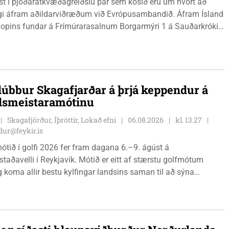
ist í þjóðaratkvæðagreiðslu þar sem kosið eru um hvort að
gi áfram aðildarviðræðum við Evrópusambandið. Áfram Ísland
l opins fundar á Frímúrarasalnum Borgarmýri 1 á Sauðarkróki,
ginn 8. ágúst kl. 17:30. Fundurinn er öllum opinn en skráning
ynleg.
lúbbur Skagafjarðar á þrjá keppendur á
dsmeistaramótinu
Skagafjörður, Íþróttir, Lokað efni
06.08.2026
kl. 13.27
ur@feykir.is
ótið í golfi 2026 fer fram dagana 6.–9. ágúst á
staðavelli í Reykjavík. Mótið er eitt af stærstu golfmótum
g koma allir bestu kylfingar landsins saman til að sýna
 sína. Golfklúbbur Skagafjarðar sendir þrjár stelpur til leiks í
Önnu Karen Hjartardóttir, Dagbjörtu Sísí Einarsdóttur, sem er
r klúbbmeistari GSS, og Unu Karen Guðmundsdóttur.