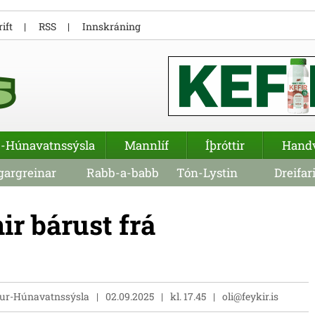
ift
RSS
Innskráning
-Húnavatnssýsla
Mannlíf
Íþróttir
Hand
argreinar
Rabb-a-babb
Tón-Lystin
Dreifar
r bárust frá
stur-Húnavatnssýsla
02.09.2025
kl. 17.45
oli@feykir.is