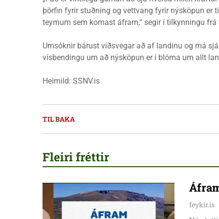
þörfin fyrir stuðning og vettvang fyrir nýsköpun er 
teymum sem komast áfram,“ segir í tilkynningu frá 
Umsóknir bárust víðsvegar að af landinu og má sjá
vísbendingu um að nýsköpun er í blóma um allt lan
Heimild: SSNV.is
TIL BAKA
Fleiri fréttir
Áfram
feykir.is