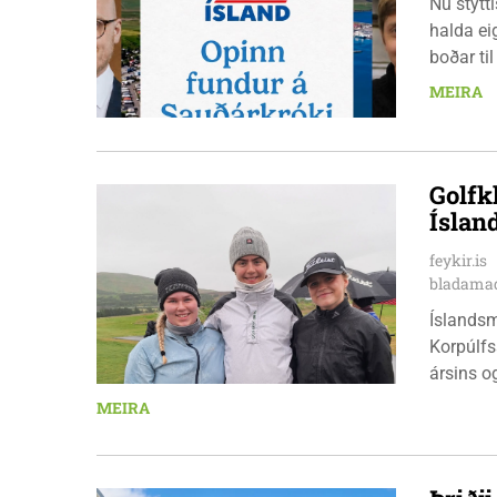
Nú stytt
halda ei
boðar ti
laugarda
MEIRA
er nauðs
Golfk
Íslan
feykir.is
bladamad
Íslandsm
Korpúlfs
ársins o
hæfileika
MEIRA
ár: þær 
nýkrýndu