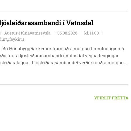
ð klæða sig eftir veðri og skella sér á völlinn.
 ljósleiðarasambandi í Vatnsdal
Austur-Húnavatnssýsla
05.08.2026
kl. 11.00
ur@feykir.is
síðu Húnabyggðar kemur fram að á morgun fimmtudaginn 6.
rður rof á ljósleiðarasambandi í Vatnsdal vegna tengingar
jósleiðaralagnar. Ljósleiðarasambandið verður rofið á morgun
g klukkan 9:00 í vestanverðum Vatnsdal.
YFIRLIT FRÉTTA