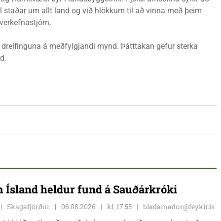
til staðar um allt land og við hlökkum til að vinna með þeim
verkefnastjórn.
 dreifinguna á meðfylgjandi mynd. Þátttakan gefur sterka
d.
 Ísland heldur fund á Sauðárkróki
Skagafjörður
06.08.2026
kl. 17.55
bladamadur@feykir.is