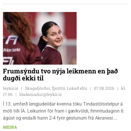
leiknum.
Frumsýndu tvo nýja leikmenn en það
dugði ekki til
feykir.is
Skagafjörður, Íþróttir, Lokað efni
07.08.2026
kl.
17.06
bladamadur@feykir.is
Í 13. umferð lengjudeildar kvenna tóku Tindastólsstelpur á
móti liði ÍA. Leikurinn fór fram í gærkvöldi, fimmtudaginn 6.
ágúst og endaði hann 2-4 fyrir gestunum frá Akranesi.
Tindastólsliðið frumsýndi tvo nýja leikmenn en þær dönsku
MEIRA