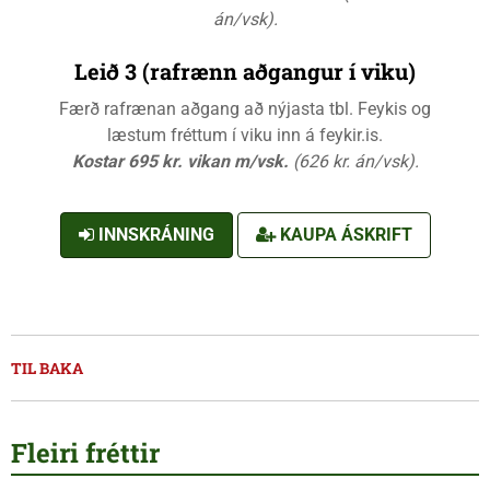
án/vsk).
Leið 3 (rafrænn aðgangur í viku)
Færð rafrænan aðgang að nýjasta tbl. Feykis og
læstum fréttum í viku inn á feykir.is.
Kostar 695 kr. vikan m/vsk.
(626 kr. án/vsk).
INNSKRÁNING
KAUPA ÁSKRIFT
TIL BAKA
Fleiri fréttir