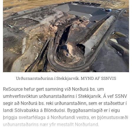
Urðurnarstaðurinn í Stekkjarvík. MYND AF SSNV.IS
ReSource hefur gert samning við Norðurá bs. um
umhverfisvöktun urðunarstaðarins í Stekkjarvík. Á vef SSNV
segir að Norðurá bs. reki urðunarstaðinn, sem er staðsettur í
landi Sölvabakka á Blönduósi. Byggðasamlagið er í eigu
þriggja sveitarfélaga á Norðurlandi vestra, en þjónustusvæði
urðunarstaðarins nær yfir mestallt Norðurland.