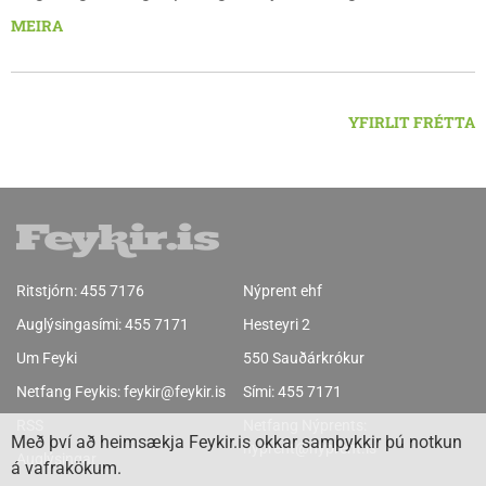
fjölskyldur.Lydía Einarsdóttir svæðisstjóri æskulýðsmála og
MEIRA
Karl Lúðvíksson íþróttakennari sjá um dagskrána.
YFIRLIT FRÉTTA
Ritstjórn:
455 7176
Nýprent ehf
Auglýsingasími:
455 7171
Hesteyri 2
Um Feyki
550 Sauðárkrókur
Netfang Feykis:
feykir@feykir.is
Sími:
455 7171
RSS
Netfang Nýprents:
Með því að heimsækja Feykir.is okkar samþykkir þú notkun
nyprent@nyprent.is
Auglýsingar
á vafrakökum.