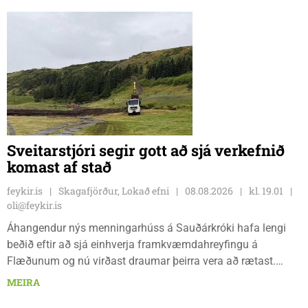
Sveitarstjóri segir gott að sjá verkefnið
komast af stað
feykir.is
Skagafjörður, Lokað efni
08.08.2026
kl. 19.01
oli@feykir.is
Áhangendur nýs menningarhúss á Sauðárkróki hafa lengi
beðið eftir að sjá einhverja framkvæmdahreyfingu á
Flæðunum og nú virðast draumar þeirra vera að rætast.
Þórður Hansen mætti með tæki og tól og hóf
MEIRA
jarðvegsframkvæmdir vegna menningarhúss nú fyrir helgina