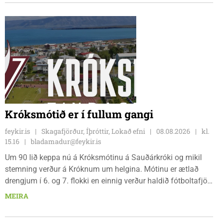
og sagði Magnús Barðdal sveitarstjóri það vera virkilega
ánægjulegt að sjá að loksins sé farið að vinna á svæðinu,
þegar Feykir spurði hann út í málið.
Króksmótið er í fullum gangi
feykir.is
Skagafjörður, Íþróttir, Lokað efni
08.08.2026
kl.
15.16
bladamadur@feykir.is
Um 90 lið keppa nú á Króksmótinu á Sauðárkróki og mikil
stemning verður á Króknum um helgina. Mótinu er ætlað
drengjum í 6. og 7. flokki en einnig verður haldið fótboltafjör
fyrir yngri systkini. Mótið hófst í gær, föstudaginn 7. ágúst
MEIRA
og því lýkur á morgun, sunnudaginn 9. ágúst.