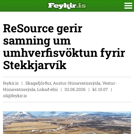
ReSource gerir
samning um
umhverfisvöktun fyrir
Stekkjarvík
feykir.is
Skagafjörður, Austur-Húnavatnssýsla, Vestur-
Húnavatnssýsla, Lokað efni
02.06.2026
kl. 10.07
oli@feykir.is