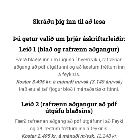
Skráðu þig inn til að lesa
Þú getur valið um þrjár áskriftarleiðir:
Leið 1 (blað og rafrænn aðgangur)
Færð blaðið inn um lúguna í hverri viku, rafrænan
aðgang að pdf útgáfunni og að læstum fréttum inn
á feykir.is.
Kostar 3.495 kr. á mánuði m/vsk (3.149 án/vsk)
Það eru alltaf fjögur blöð í mánaðaráskriftinni.
Leið 2 (rafrænn aðgangur að pdf
útgáfu blaðsins)
Færð rafrænan aðgang að pdf útgáfunni að Feyki
og að læstum fréttum inn á feykir.is.
Kostar 2.495 kr. á mánuði m/vsk.
(2.248 kr.