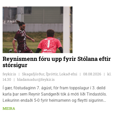
Reynismenn fóru upp fyrir Stólana eftir
stórsigur
feykir.is
Skagafjörður, Íþróttir, Lokað efni
08.08.2026
kl.
14.30
bladamadur@feykir.is
Í gær, föstudaginn 7. ágúst, fór fram toppslagur í 3. deild
karla þar sem Reynir Sandgerði tók á móti liði Tindastóls.
Leikurinn endaði 5-0 fyrir heimamenn og fleytti sigurinn
Reynismönnum á topp deildarinnar en Stólunum í annað
MEIRA
sætið. Tindastólsliðið frumsýndi jafnframt nýjan leikmann í