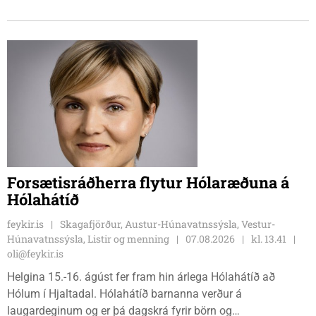
Cecilie Lillesoe Esbak Pedersen og Sandra Pedersen eru
tvíburar.
Forsætisráðherra flytur Hólaræðuna á
Hólahátíð
feykir.is
Skagafjörður, Austur-Húnavatnssýsla, Vestur-
Húnavatnssýsla, Listir og menning
07.08.2026
kl. 13.41
oli@feykir.is
Helgina 15.-16. ágúst fer fram hin árlega Hólahátíð að
Hólum í Hjaltadal. Hólahátíð barnanna verður á
laugardeginum og er þá dagskrá fyrir börn og