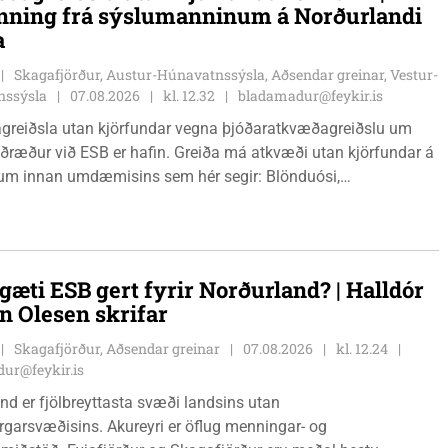
nning frá sýslumanninum á Norðurlandi
a
Skagafjörður, Austur-Húnavatnssýsla, Aðsendar greinar, Vestur-
nssýsla
07.08.2026
kl. 12.32
bladamadur@feykir.is
greiðsla utan kjörfundar vegna þjóðaratkvæðagreiðslu um
ið ESB er hafin. Greiða má atkvæði utan kjörfundar á
m innan umdæmisins sem hér segir: Blönduósi,
fstofu, Hnjúkabyggð 33, Blönduósi, virka daga, kl. 09:00 -
auðárkróki, sýsluskrifstofu, Suðurgötu 1, Sauðárkróki, virka
. 09:00 - 15:00. Hvammstanga, ráðhúsi Húnaþings vestra að
angabraut 5, Hvammstanga, mánudaga - fimmtudaga kl.
gæti ESB gert fyrir Norðurland? | Halldór
14:00 og föstudaga kl. 10:00 - 12:00. Skagaströnd,
n Olesen skrifar
sluhúsi að Túnbraut 1-3, Skagaströnd, mánudaga -
ga kl. 09:00 - 12:00 og 13:00 - 15:00, frá og með
Skagafjörður, Aðsendar greinar
07.08.2026
kl. 12.24
inum 17. ágúst 2026.
ur@feykir.is
nd er fjölbreyttasta svæði landsins utan
garsvæðisins. Akureyri er öflug menningar- og