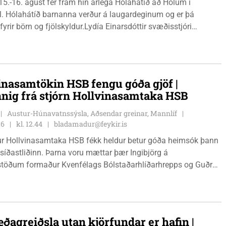
15.-16. ágúst fer fram hin árlega Hólahátíð að Hólum í
l. Hólahátíð barnanna verður á laugardeginum og er þá
fyrir börn og fjölskyldur.Lydía Einarsdóttir svæðisstjóri
mála og Karl Lúðvíksson íþróttakennari sjá um dagskrána.
inasamtökin HSB fengu góða gjöf |
nnig frá stjórn Hollvinasamtaka HSB
Austur-Húnavatnssýsla, Aðsendar greinar, Mannlíf
26
kl. 12.44
bladamadur@feykir.is
r Hollvinasamtaka HSB fékk heldur betur góða heimsók þann
 síðastliðinn. Þarna voru mættar þær Ingibjörg á
stöðum formaður Kvenfélags Bólstaðarhlíðarhrepps og Guðrún
lu formaður Kvenfélags Svínavatnshrepps. Afhentu þær
gu Þóru gjafabréf að upphæð kr: 737.800 upp í kaup á
jutæki í aðstöðu sjúkraþjálfara.
ðagreiðsla utan kjörfundar er hafin |