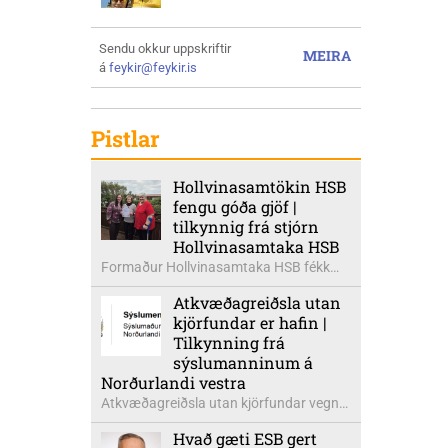
Sendu okkur uppskriftir
MEIRA
á
feykir@feykir.is
Pistlar
Hollvinasamtökin HSB
fengu góða gjöf |
tilkynnig frá stjórn
Hollvinasamtaka HSB
Formaður Hollvinasamtaka HSB fékk
heldur betur góða heimsók þann 5.
Atkvæðagreiðsla utan
ágúst síðastliðinn. Þarna voru mættar
kjörfundar er hafin |
þær Ingibjörg á Auðólfsstöðum
Tilkynning frá
formaður Kvenfélags
sýslumanninum á
Bólstaðarhlíðarhrepps og Guðrún á
Norðurlandi vestra
Auðkúlu formaður Kvenfélags
Atkvæðagreiðsla utan kjörfundar vegna
Svínavatnshrepps. Afhentu þær
þjóðaratkvæðagreiðslu um
Sigurlaugu Þóru gjafabréf að upphæð
Hvað gæti ESB gert
aðildarviðræður við ESB er hafin. Greiða
kr: 737.800 upp í kaup á höggbylgjutæki