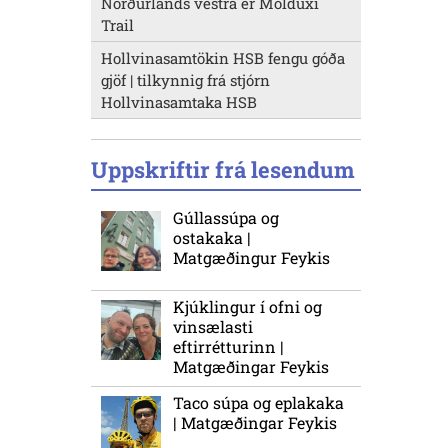
Norðurlands vestra er Molduxi
Trail
Hollvinasamtökin HSB fengu góða
gjöf | tilkynnig frá stjórn
Hollvinasamtaka HSB
Uppskriftir frá lesendum
Gúllassúpa og
ostakaka |
Matgæðingur Feykis
Kjúklingur í ofni og
vinsælasti
eftirrétturinn |
Matgæðingar Feykis
Taco súpa og eplakaka
| Matgæðingar Feykis