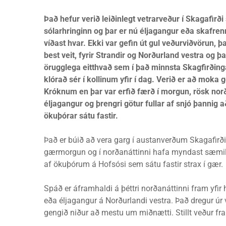
Það hefur verið leiðinlegt vetrarveður í Skagafirði
sólarhringinn og þar er nú éljagangur eða skafren
víðast hvar. Ekki var gefin út gul veðurviðvörun, þ
best veit, fyrir Strandir og Norðurland vestra og þ
örugglega eitthvað sem í það minnsta Skagfirðing
klórað sér í kollinum yfir í dag. Verið er að moka 
Króknum en þar var erfið færð í morgun, rösk nor
éljagangur og þrengri götur fullar af snjó þannig a
ökuþórar sátu fastir.
Það er búið að vera garg í austanverðum Skagafirði
gærmorgun og í norðanáttinni hafa myndast sæmilegu
af ökuþórum á Hofsósi sem sátu fastir strax í gær.
Spáð er áframhaldi á þéttri norðanáttinni fram yfir 
eða éljagangur á Norðurlandi vestra. Það dregur úr
gengið niður að mestu um miðnætti. Stillt veður fr