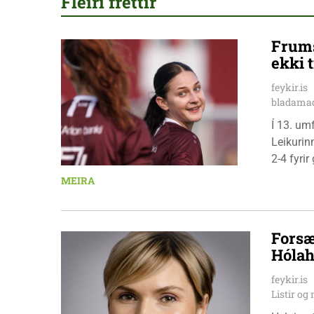
Fleiri fréttir
Frums
ekki t
feykir.is
bladamad
Í 13. um
Leikurin
2-4 fyri
leikmenn
MEIRA
Pedersen
Forsæ
Hólah
feykir.is
Listir o