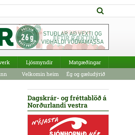
verk
Ljósmyndir
Matgæðingar
inn
Velkomin heim
Ég og gæludýrið
Dagskrár- og fréttablöð á
Norðurlandi vestra