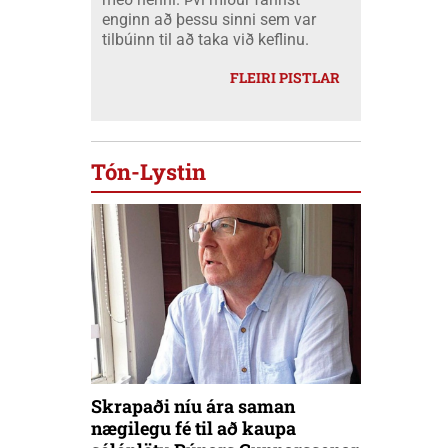
enginn að þessu sinni sem var
tilbúinn til að taka við keflinu.
FLEIRI PISTLAR
Tón-Lystin
Skrapaði níu ára saman
nægilegu fé til að kaupa