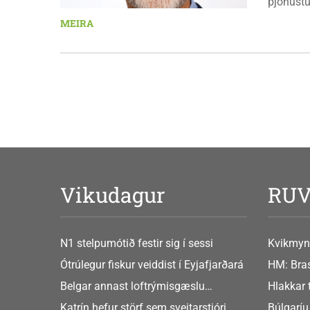
þjónustu
landbúna
MEIRA
sjávarút
orkuverk
Vikudagur
RU
N1 stelpumótið festir sig í sessi
Kvikmyn
GusGus
Ótrúlegur fiskur veiddist í Eyjafjarðará
HM: Bras
Belgar annast loftrýmisgæslu
Hlakkar 
Atlandshafsbandalagsins
Europe
Katrín hefur störf sem sveitarstjóri
Búlgaríu