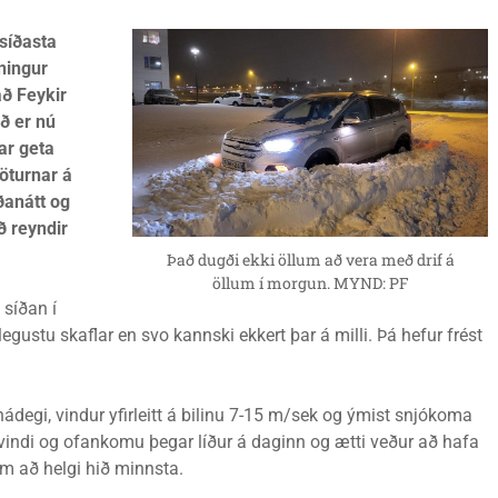
 síðasta
ningur
að Feykir
að er nú
ar geta
göturnar á
ðanátt og
ð reyndir
Það dugði ekki öllum að vera með drif á
öllum í morgun. MYND: PF
 síðan í
stu skaflar en svo kannski ekkert þar á milli. Þá hefur frést
hádegi, vindur yfirleitt á bilinu 7-15 m/sek og ýmist snjókoma
 vindi og ofankomu þegar líður á daginn og ætti veður að hafa
am að helgi hið minnsta.