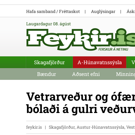
Hafa samband / Fréttaskot
Auglýsingar
Áskr
laugardagur 08. ágúst
Skagafjörður
A-Húnavatnssýsla
V
Bændur
Aðsent efni
Minning
Vetrarveður og ófær
bólaði á gulri veðu
feykir.is
Skagafjörður, Austur-Húnavatnssýsla, Ve