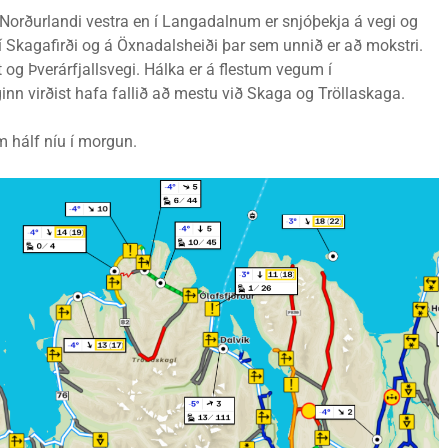
Norðurlandi vestra en í Langadalnum er snjóþekja á vegi og
 í Skagafirði og á Öxnadalsheiði þar sem unnið er að mokstri.
og Þverárfjallsvegi. Hálka er á flestum vegum í
n virðist hafa fallið að mestu við Skaga og Tröllaskaga.
 hálf níu í morgun.