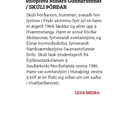
sólóplötu Rúnars Gunnarssonar
/ SKÚLI ÞÓRÐAR
Skúli Þórðarson, trommari, svaraði tón-
lystinni í Feyki skömmu fyrir jól en hann
er árgerð 1964, fæddur og alinn upp á
Hvammstanga. Hann er sonur Þórðar
Skúlasonar, fyrrverandi sveitarstjóra, og
Elínar Þormóðsdóttur, fyrrverandi
framkvæmdastjóra Saumastofunnar
Drífu. Skúli lauk stúdentsprófi frá
Fjölbrautaskólanum á
Sauðárkróki/Norðurlands vestra 1986.
Hann var sveitarstjóri í Húnaþingi vestra
á tólf ár en flutti sig síðan um set suður
í Hvalfjarðarsveit.
LESA MEIRA