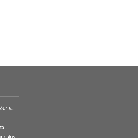
ður á
nlist
ta
landsins