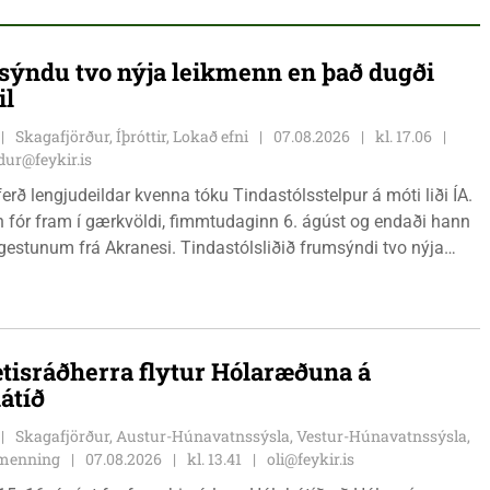
ýndu tvo nýja leikmenn en það dugði
il
Skagafjörður, Íþróttir, Lokað efni
07.08.2026
kl. 17.06
ur@feykir.is
ferð lengjudeildar kvenna tóku Tindastólsstelpur á móti liði ÍA.
n fór fram í gærkvöldi, fimmtudaginn 6. ágúst og endaði hann
r gestunum frá Akranesi. Tindastólsliðið frumsýndi tvo nýja
 en þær dönsku Cecilie Lillesoe Esbak Pedersen og Sandra
 eru tvíburar.
tisráðherra flytur Hólaræðuna á
átíð
Skagafjörður, Austur-Húnavatnssýsla, Vestur-Húnavatnssýsla,
g menning
07.08.2026
kl. 13.41
oli@feykir.is