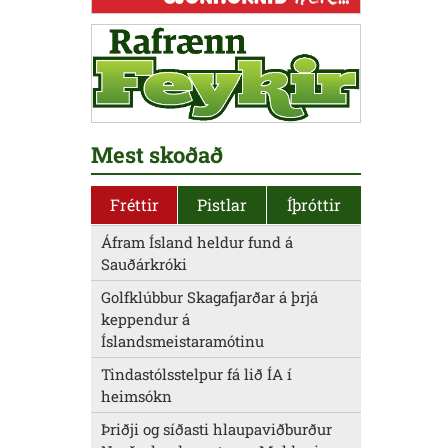
Mest skoðað
Fréttir
Pistlar
Íþróttir
Áfram Ísland heldur fund á
Sauðárkróki
Golfklúbbur Skagafjarðar á þrjá
keppendur á
Íslandsmeistaramótinu
Tindastólsstelpur fá lið ÍA í
heimsókn
Þriðji og síðasti hlaupaviðburður