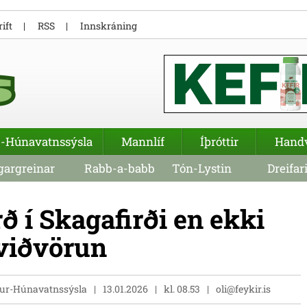
ift
RSS
Innskráning
-Húnavatnssýsla
Mannlíf
Íþróttir
Hand
argreinar
Rabb-a-babb
Tón-Lystin
Dreifar
ð í Skagafirði en ekki
rviðvörun
stur-Húnavatnssýsla
13.01.2026
kl. 08.53
oli@feykir.is