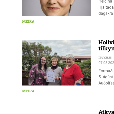
Helgina 
Hjaltada
dagskrá 
æskulýðs
MEIRA
Hollv
tilky
feykir.is
07.08.20
Formaðu
5. ágúst
Auðólfs
á Auðkú
MEIRA
Sigurlau
höggbylg
Atkvæ