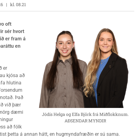
26
kl. 08.21
vo oft
ir sér hvort
ið er fram á
baráttu en
ð er
þau kjósa að
fa hlutina
 forsendum
 notað. Það
ið við þær
r mörg dæmi
Jódís Helga og Elfa Björk frá Miðflokknum.
ningur
AÐSENDAR MYNDIR
ess að fólk
birtist þetta á annan hátt, en hugmyndafræðin er sú sama.