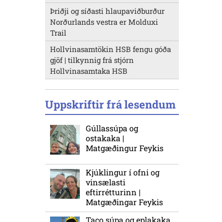
Þriðji og síðasti hlaupaviðburður
Norðurlands vestra er Molduxi
Trail
Hollvinasamtökin HSB fengu góða
gjöf | tilkynnig frá stjórn
Hollvinasamtaka HSB
Uppskriftir frá lesendum
Gúllassúpa og
ostakaka |
Matgæðingur Feykis
Kjúklingur í ofni og
vinsælasti
eftirrétturinn |
Matgæðingar Feykis
Taco súpa og eplakaka