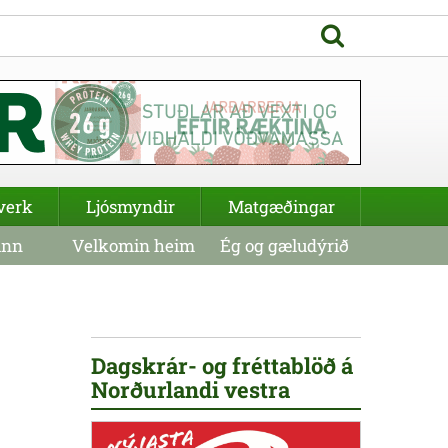
verk
Ljósmyndir
Matgæðingar
inn
Velkomin heim
Ég og gæludýrið
Dagskrár- og fréttablöð á
Norðurlandi vestra