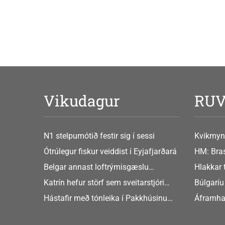
Vikudagur
RU
N1 stelpumótið festir sig í sessi
Kvikmyn
GusGus
Ótrúlegur fiskur veiddist í Eyjafjarðará
HM: Bras
Belgar annast loftrýmisgæslu
Hlakkar 
Atlandshafsbandalagsins
Europe
Katrín hefur störf sem sveitarstjóri
Búlgaríu
Þingeyjarsveitar
að Sche
Hástafir með tónleika í Pakkhúsinu
Áframha
Hafnarstræti 19
hryðjuve