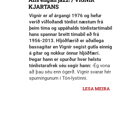
KJARTANS
Vignir er af árgangi 1976 og hefur
verið viðloðandi tónlist næstum frá
þeim tíma og uppáhalds tónlistartímabil
hans spannar breitt tímabil eð frá
1956-2013. Hljóðfærið er aðallega
bassagítar en Vignir segist gutla einnig
á gítar og nokkur önnur hljóðfæri.
Þegar hann er spurður hver helstu
tónlistarafrek séu segir hann:
-Ég vona
að þau séu enn ógerð. Vignir svarar hér
spurningunum í Tón-lystinni.
LESA MEIRA