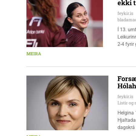
ekki t
feykir.is
bladamad
Í 13. um
Leikurin
2-4 fyri
leikmenn
MEIRA
Pedersen
Forsæ
Hólah
feykir.is
Listir o
Helgina 
Hjaltada
dagskrá 
æskulýðs