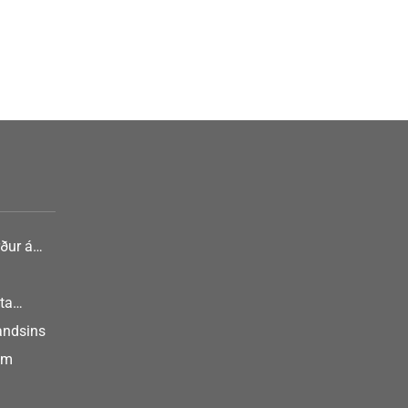
ður á
nlist
ta
landsins
um