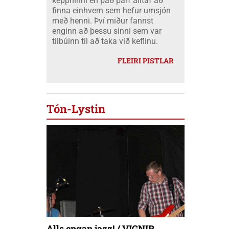
keppninni en það þarf alltaf að
finna einhvern sem hefur umsjón
með henni. Því miður fannst
enginn að þessu sinni sem var
tilbúinn til að taka við keflinu.
FLEIRI PISTLAR
Tón-Lystin
Alls engan jazz! / VIGNIR