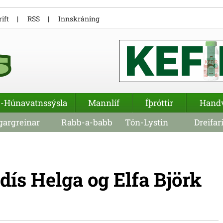
ift
RSS
Innskráning
-Húnavatnssýsla
Mannlíf
Íþróttir
Hand
argreinar
Rabb-a-babb
Tón-Lystin
Dreifar
ódís Helga og Elfa Björk