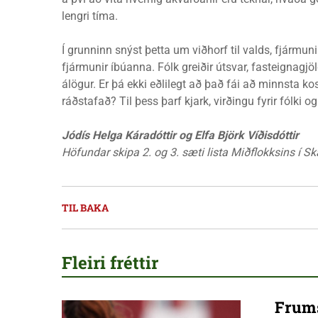
lengri tíma.
Í grunninn snýst þetta um viðhorf til valds, fjármuni
fjármunir íbúanna. Fólk greiðir útsvar, fasteignagj
álögur. Er þá ekki eðlilegt að það fái að minnsta k
ráðstafað? Til þess þarf kjark, virðingu fyrir fólki
Jódís Helga Káradóttir og Elfa Björk Víðisdóttir
Höfundar skipa 2. og 3. sæti lista Miðflokksins í Sk
TIL BAKA
Fleiri fréttir
Frums