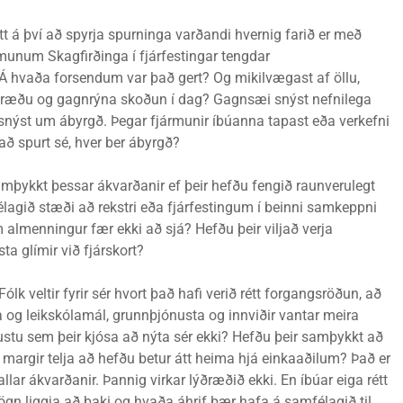
rétt á því að spyrja spurninga varðandi hvernig farið er með
rmunum Skagfirðinga í fjárfestingar tengdar
Á hvaða forsendum var það gert? Og mikilvægast af öllu,
æðu og gagnrýna skoðun í dag? Gagnsæi snýst nefnilega
Það snýst um ábyrgð. Þegar fjármunir íbúanna tapast eða verkefni
 að spurt sé, hver ber ábyrgð?
 samþykkt þessar ákvarðanir ef þeir hefðu fengið raunverulegt
élagið stæði að rekstri eða fjárfestingum í beinni samkeppni
almenningur fær ekki að sjá? Hefðu þeir viljað verja
a glímir við fjárskort?
ólk veltir fyrir sér hvort það hafi verið rétt forgangsröðun, að
 og leikskólamál, grunnþjónusta og innviðir vantar meira
ustu sem þeir kjósa að nýta sér ekki? Hefðu þeir samþykkt að
em margir telja að hefðu betur átt heima hjá einkaaðilum? Það er
llar ákvarðanir. Þannig virkar lýðræðið ekki. En íbúar eiga rétt
gögn liggja að baki og hvaða áhrif þær hafa á samfélagið til