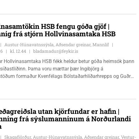
inasamtökin HSB fengu góða gjöf |
nnig frá stjórn Hollvinasamtaka HSB
Austur-Húnavatnssýsla, Aðsendar greinar, Mannlíf
26
kl. 12.44
bladamadur@feykir.is
r Hollvinasamtaka HSB fékk heldur betur góða heimsók þann
 síðastliðinn. Þarna voru mættar þær Ingibjörg á
stöðum formaður Kvenfélags Bólstaðarhlíðarhrepps og Guðrún
lu formaður Kvenfélags Svínavatnshrepps. Afhentu þær
gu Þóru gjafabréf að upphæð kr: 737.800 upp í kaup á
jutæki í aðstöðu sjúkraþjálfara.
ðagreiðsla utan kjörfundar er hafin |
nning frá sýslumanninum á Norðurlandi
a
Skagafjörður, Austur-Húnavatnssýsla, Aðsendar greinar, Vestur-