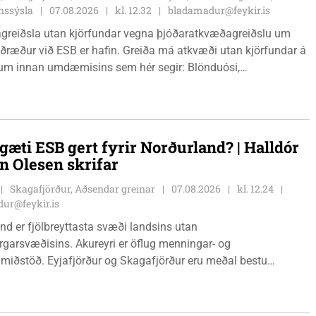
nssýsla
07.08.2026
kl. 12.32
bladamadur@feykir.is
greiðsla utan kjörfundar vegna þjóðaratkvæðagreiðslu um
ið ESB er hafin. Greiða má atkvæði utan kjörfundar á
m innan umdæmisins sem hér segir: Blönduósi,
fstofu, Hnjúkabyggð 33, Blönduósi, virka daga, kl. 09:00 -
auðárkróki, sýsluskrifstofu, Suðurgötu 1, Sauðárkróki, virka
. 09:00 - 15:00. Hvammstanga, ráðhúsi Húnaþings vestra að
angabraut 5, Hvammstanga, mánudaga - fimmtudaga kl.
gæti ESB gert fyrir Norðurland? | Halldór
14:00 og föstudaga kl. 10:00 - 12:00. Skagaströnd,
n Olesen skrifar
sluhúsi að Túnbraut 1-3, Skagaströnd, mánudaga -
ga kl. 09:00 - 12:00 og 13:00 - 15:00, frá og með
Skagafjörður, Aðsendar greinar
07.08.2026
kl. 12.24
inum 17. ágúst 2026.
ur@feykir.is
nd er fjölbreyttasta svæði landsins utan
garsvæðisins. Akureyri er öflug menningar- og
miðstöð. Eyjafjörður og Skagafjörður eru meðal bestu
ðarsvæða landsins. Dalvík, Siglufjörður og Húsavík byggja á
vegi og ferðaþjónustu. Og víða á svæðinu er verið að þróa
efni og nýsköpun.