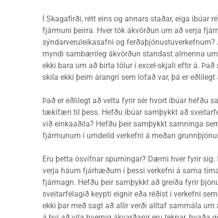
Í Skagafirði, rétt eins og annars staðar, eiga íbúar 
fjármuni þeirra. Hver tók ákvörðun um að verja fjá
sýndarveruleikasafni og ferðaþjónustuverkefnum? 
myndi sambærileg ákvörðun standast almenna umr
ekki bara um að birta tölur í excel-skjali eftir á. 
skila ekki þeim árangri sem lofað var, þá er eðlilegt
Það er eðlilegt að velta fyrir sér hvort íbúar hefðu
tækifæri til þess. Hefðu íbúar samþykkt að sveitarf
við einkaaðila? Hefðu þeir samþykkt samninga sem 
fjármunum í umdeild verkefni á meðan grunnþjónust
Eru þetta ósvífnar spurningar? Dæmi hver fyrir sig. F
verja háum fjárhæðum í þessi verkefni á sama tíma
fjármagn. Hefðu þeir samþykkt að greiða fyrir þjón
sveitarfélagið keypti eignir eða réðist í verkefni s
ekki þar með sagt að allir verði alltaf sammála um a
á því að vita hvernig ákvarðanir eru teknar, hvaða 