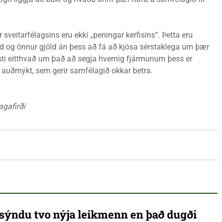
r sveitarfélagsins eru ekki „peningar kerfisins“. Þetta eru
öld og önnur gjöld án þess að fá að kjósa sérstaklega um þær
osti eitthvað um það að segja hvernig fjármunum þess er
 og auðmýkt, sem gerir samfélagið okkar betra.
agafirði
ýndu tvo nýja leikmenn en það dugði