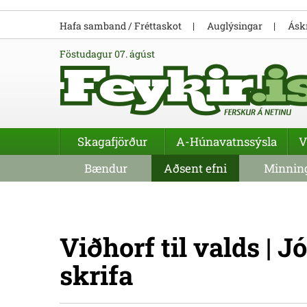
Hafa samband / Fréttaskot
Auglýsingar
Áskr
föstudagur 07. ágúst
Skagafjörður
A-Húnavatnssýsla
V
Bændur
Aðsent efni
Minning
Viðhorf til valds | J
skrifa