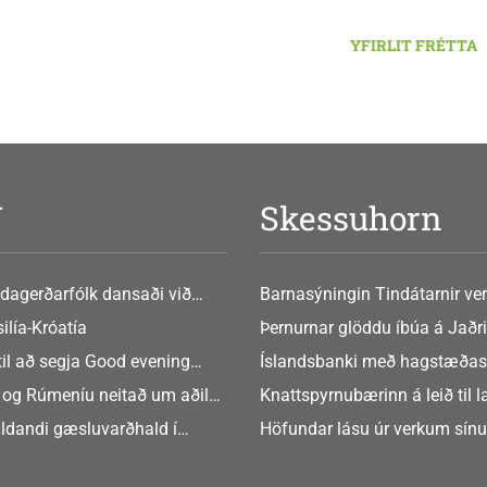
YFIRLIT FRÉTTA
V
Skessuhorn
dagerðarfólk dansaði við
Barnasýningin Tindátarnir ver
Bókasafni Akraness í dag ? tó
ilía-Króatía
Þernurnar glöddu íbúa á Jaðri
eftir Soffíu Björg
til að segja Good evening
Íslandsbanki með hagstæðas
tilboðið
 og Rúmeníu neitað um aðild
Knattspyrnubærinn á leið til 
ngen
ldandi gæsluvarðhald í
Höfundar lásu úr verkum sín
rkamáli