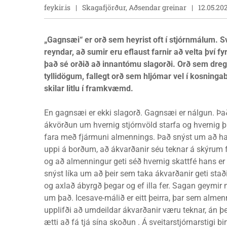
feykir.is
Skagafjörður, Aðsendar greinar
12.05.20
„Gagnsæi“ er orð sem heyrist oft í stjórnmálum. S
reyndar, að sumir eru eflaust farnir að velta því fyr
það sé orðið að innantómu slagorði. Orð sem dreg
tyllidögum, fallegt orð sem hljómar vel í kosninga
skilar litlu í framkvæmd.
En gagnsæi er ekki slagorð. Gagnsæi er nálgun. Þa
ákvörðun um hvernig stjórnvöld starfa og hvernig 
fara með fjármuni almennings. Það snýst um að ha
uppi á borðum, að ákvarðanir séu teknar á skýrum
og að almenningur geti séð hvernig skattfé hans er
snýst líka um að þeir sem taka ákvarðanir geti stað
og axlað ábyrgð þegar og ef illa fer. Sagan geymi
um það. Icesave-málið er eitt þeirra, þar sem almen
upplifði að umdeildar ákvarðanir væru teknar, án þ
ætti að fá tjá sína skoðun . Á sveitarstjórnarstigi 