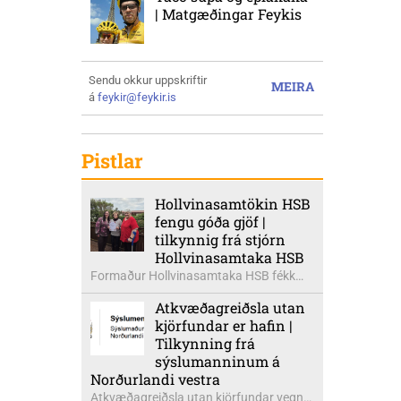
| Matgæðingar Feykis
Sendu okkur uppskriftir
MEIRA
á
feykir@feykir.is
Pistlar
Hollvinasamtökin HSB
fengu góða gjöf |
tilkynnig frá stjórn
Hollvinasamtaka HSB
Formaður Hollvinasamtaka HSB fékk
heldur betur góða heimsók þann 5.
Atkvæðagreiðsla utan
ágúst síðastliðinn. Þarna voru mættar
kjörfundar er hafin |
þær Ingibjörg á Auðólfsstöðum
Tilkynning frá
formaður Kvenfélags
sýslumanninum á
Bólstaðarhlíðarhrepps og Guðrún á
Norðurlandi vestra
Auðkúlu formaður Kvenfélags
Atkvæðagreiðsla utan kjörfundar vegna