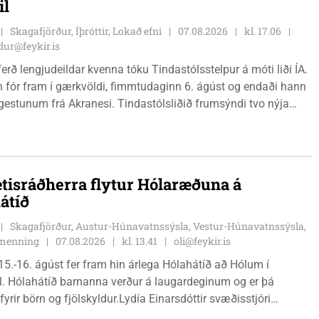
il
Skagafjörður, Íþróttir, Lokað efni
07.08.2026
kl. 17.06
ur@feykir.is
ferð lengjudeildar kvenna tóku Tindastólsstelpur á móti liði ÍA.
n fór fram í gærkvöldi, fimmtudaginn 6. ágúst og endaði hann
r gestunum frá Akranesi. Tindastólsliðið frumsýndi tvo nýja
 en þær dönsku Cecilie Lillesoe Esbak Pedersen og Sandra
 eru tvíburar.
tisráðherra flytur Hólaræðuna á
átíð
Skagafjörður, Austur-Húnavatnssýsla, Vestur-Húnavatnssýsla,
g menning
07.08.2026
kl. 13.41
oli@feykir.is
15.-16. ágúst fer fram hin árlega Hólahátíð að Hólum í
l. Hólahátíð barnanna verður á laugardeginum og er þá
fyrir börn og fjölskyldur.Lydía Einarsdóttir svæðisstjóri
mála og Karl Lúðvíksson íþróttakennari sjá um dagskrána.