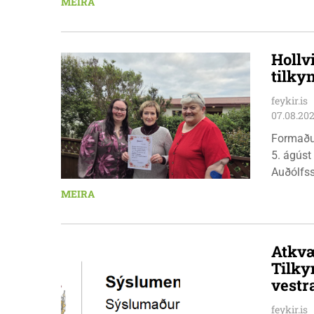
MEIRA
Hollv
tilky
feykir.is
07.08.20
Formaðu
5. ágúst
Auðólfs
á Auðkú
MEIRA
Sigurlau
höggbylg
Atkvæ
Tilky
vestr
feykir.is