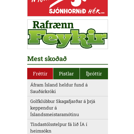
Mest skoðað
Fréttir
Pistlar
Íþróttir
Áfram Ísland heldur fund á
Sauðárkróki
Golfklúbbur Skagafjarðar á þrjá
keppendur á
Íslandsmeistaramótinu
Tindastólsstelpur fá lið ÍA í
heimsókn