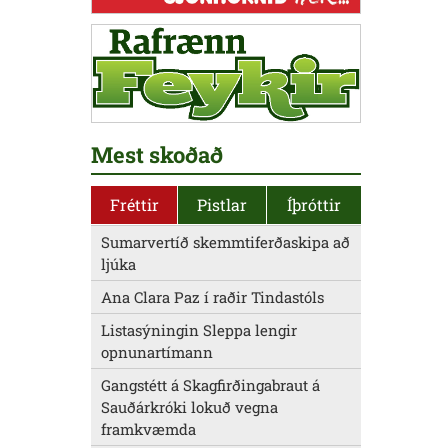
Mest skoðað
Fréttir
Pistlar
Íþróttir
Sumarvertíð skemmtiferðaskipa að
ljúka
Ana Clara Paz í raðir Tindastóls
Listasýningin Sleppa lengir
opnunartímann
Gangstétt á Skagfirðingabraut á
Sauðárkróki lokuð vegna
framkvæmda