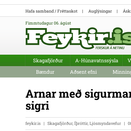
Hafa samband / Fréttaskot
Auglýsingar
Áskr
fimmtudagur 06. ágúst
Skagafjörður
A-Húnavatnssýsla
V
Bændur
Aðsent efni
Minning
Arnar með sigurmar
sigri
feykir.is
Skagafjörður, Íþróttir, Ljósmyndavefur
0