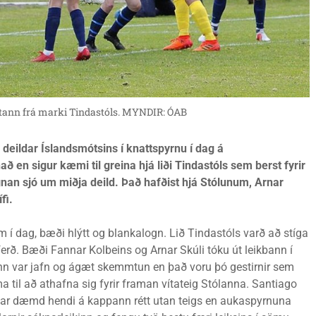
ltann frá marki Tindastóls. MYNDIR: ÓAB
deildar Íslandsmótsins í knattspyrnu í dag á
nað en sigur kæmi til greina hjá liði Tindastóls sem berst fyrir
lygnan sjó um miðja deild. Það hafðist hjá Stólunum, Arnar
fi.
 í dag, bæði hlýtt og blankalogn. Lið Tindastóls varð að stíga
ferð. Bæði Fannar Kolbeins og Arnar Skúli tóku út leikbann í
inn var jafn og ágæt skemmtun en það voru þó gestirnir sem
 til að athafna sig fyrir framan vítateig Stólanna. Santiago
k var dæmd hendi á kappann rétt utan teigs en aukaspyrnuna