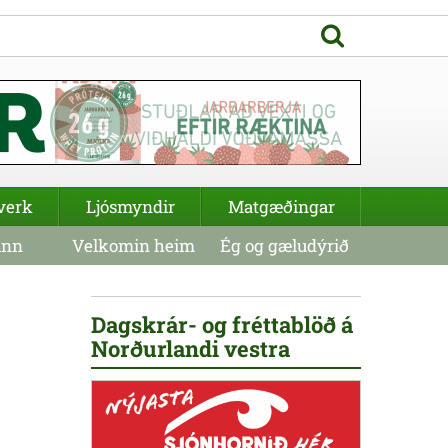
verk
Ljósmyndir
Matgæðingar
inn
Velkomin heim
Ég og gæludýrið
Dagskrár- og fréttablöð á
Norðurlandi vestra