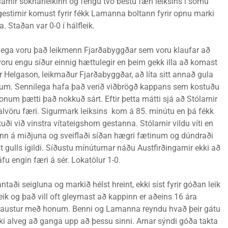
ólarnir sóknarleikinn og fengu tvö bestu færi leiksins í sömu
gestirnir komust fyrir fékk Lamanna boltann fyrir opnu marki
. Staðan var 0-0 í hálfleik.
taklega voru það leikmenn Fjarðabyggðar sem voru klaufar að
voru engu síður einnig hættulegir en þeim gekk illa að komast
ar Helgason, leikmaður Fjarðabyggðar, að líta sitt annað gula
linum. Sennilega hafa það verið viðbrögð kappans sem kostuðu
onum þætti það nokkuð sárt. Eftir þetta mátti sjá að Stólarnir
alvöru færi. Sigurmark leiksins kom á 85. mínútu en þá fékk
uði við vinstra vítateigshorn gestanna. Stólarnir vildu víti en
inn á miðjuna og sveiflaði síðan hægri fætinum og dúndraði
 gulls ígildi. Síðustu mínúturnar náðu Austfirðingarnir ekki að
 engin færi á sér. Lokatölur 1-0.
ntaði seigluna og markið hélst hreint, ekki síst fyrir góðan leik
eik og það vill oft gleymast að kappinn er aðeins 16 ára
 traustur með honum. Benni og Lamanna reyndu hvað þeir gátu
ki alveg að ganga upp að þessu sinni. Arnar sýndi góða takta