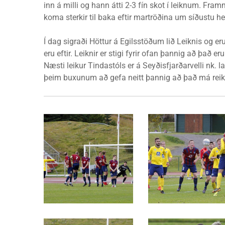
inn á milli og hann átti 2-3 fín skot í leiknum. Fra
koma sterkir til baka eftir martröðina um síðustu he
Í dag sigraði Höttur á Egilsstöðum lið Leiknis og er
eru eftir. Leiknir er stigi fyrir ofan þannig að það e
Næsti leikur Tindastóls er á Seyðisfjarðarvelli nk. l
þeim buxunum að gefa neitt þannig að það má reik