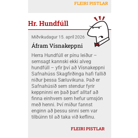
létu sig ekki vanta þangað og fóru átta
Mobeck kl. 15:00. Auk þess verður boðið
FLEIRI PISTLAR
peningum. Væri ekki nær að nota þá
skátar úr okkar félagi á mótið ásamt
upp á þátttökugjörninginn
fjármuni hér innanlands?
tveimur farastjórum þeim Hildi og Emil.
JÖKLAMJÓLK; krydd í straumi eftir
Við áttum einnig fólk í fjölskyldubúðum,
Borghildi Óskarsdóttur, Ósk
Hr. Hundfúll
fengum aukahendur til að aðstoða í
Vilhjálmsdóttur og Huldu Ragnhildi
"matartjaldinu" og síðan komu margir úr
Hjálmarsdóttur, kl.16:00.
Miðvikudagur 15. apríl 2026
félaginu okkar í heimsókn til okkar á
opna deginum. Landsmót skáta er
Áfram Vísnakeppni
stærsti viðburður skátahreyfingarinnar
Herra Hundfúll er pínu leiður –
og voru að þessu sinni um 1100
semsagt kannski ekki alveg
þátttakendur frá fjöldamörgum þjóðum
hundfúll – yfir því að Vísnakeppni
en flestir af erlendu skátunum komu frá
Safnahúss Skagfirðinga hafi fallið
Kanada eða um 400 skátar.
niður þessa Sæluvikuna. Það er
Safnahúsið sem stendur fyrir
keppninni en það þarf alltaf að
finna einhvern sem hefur umsjón
með henni. Því miður fannst
enginn að þessu sinni sem var
tilbúinn til að taka við keflinu.
FLEIRI PISTLAR