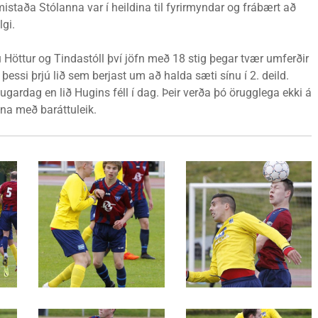
mmistaða Stólanna var í heildina til fyrirmyndar og frábært að
lgi.
u Höttur og Tindastóll því jöfn með 18 stig þegar tvær umferðir
ru þessi þrjú lið sem berjast um að halda sæti sínu í 2. deild.
augardag en lið Hugins féll í dag. Þeir verða þó örugglega ekki á
na með baráttuleik.