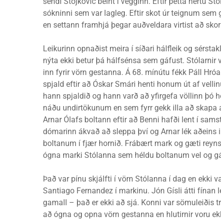
sendi Stojkovic beint í vegginn. Eftir þetta hertu St
sókninni sem var lagleg. Eftir skot úr teignum sem 
en settann framhjá þegar auðveldara virtist að skora
Leikurinn opnaðist meira í síðari hálfleik og sérs
nýta ekki betur þá hálfsénsa sem gáfust. Stólarnir 
inn fyrir vörn gestanna. Á 68. mínútu fékk Páll Hró
spjald eftir að Óskar Smári henti honum út af vel
hann spjaldið og hann varð að yfirgefa völlinn þó h
náðu undirtökunum en sem fyrr gekk illa að skapa 
Arnar Ólafs boltann eftir að Benni hafði lent í samst
dómarinn ákvað að sleppa því og Arnar lék aðeins 
boltanum í fjær hornið. Frábært mark og gæti reynst
ógna marki Stólanna sem héldu boltanum vel og gáfu
Það var pínu skjálfti í vörn Stólanna í dag en ekki va
Santiago Fernandez í markinu. Jón Gísli átti fínan l
gamall – það er ekki að sjá. Konni var sömuleiðis
að ógna og opna vörn gestanna en hlutirnir voru ek