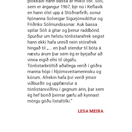
plokkaði hann bassa af mikill list. Sóli,
sem er árgangur 1967, býr nú í Keflavík
en hann ólst upp á Stöðvarfirði, sonur
hjónanna Solveigar Sigurjónsdóttur og
Friðriks Sólmundssonar. Auk bassa
spilar Sóli á gítar og þenur raddbönd.
Spurður um helstu tónlistarafrek segist
hann ekki hafa unnið nein stórafrek
hingað til „... en það stendur til bóta á
næstu árum þar sem ég er byrjaður að
vinna eigið efni til útgáfu.
Tónlistarbröltið aðallega verið í góðra
manna hópi í hljómsveitamennsku og
kórum. Afrekin hafa því verið ýmsir
viðburðir og uppfærslur á
tónlistarsviðinu í gegnum árin, þar sem
ég hef borið þeirrar gæfu að kynnast
mörgu góðu listafólki.“
LESA MEIRA