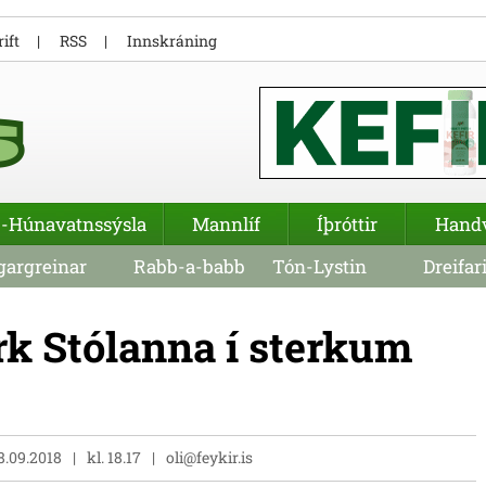
ift
RSS
Innskráning
-Húnavatnssýsla
Mannlíf
Íþróttir
Hand
argreinar
Rabb-a-babb
Tón-Lystin
Dreifar
k Stólanna í sterkum
8.09.2018
kl. 18.17
oli@feykir.is