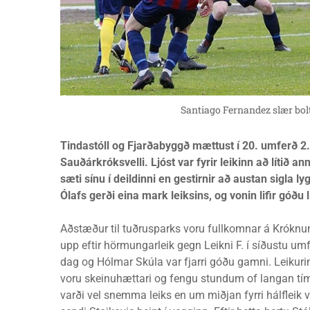
Santiago Fernandez slær bo
Tindastóll og Fjarðabyggð mættust í 20. umferð 2. 
Sauðárkróksvelli. Ljóst var fyrir leikinn að lítið an
sæti sínu í deildinni en gestirnir að austan sigla 
Ólafs gerði eina mark leiksins, og vonin lifir góðu lí
Aðstæður til tuðrusparks voru fullkomnar á Króknum
upp eftir hörmungarleik gegn Leikni F. í síðustu um
dag og Hólmar Skúla var fjarri góðu gamni. Leikur
voru skeinuhættari og fengu stundum of langan tíma
varði vel snemma leiks en um miðjan fyrri hálflei