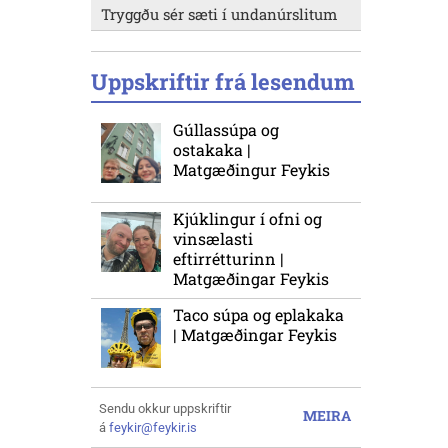
Tryggðu sér sæti í undanúrslitum
Uppskriftir frá lesendum
Gúllassúpa og
ostakaka |
Matgæðingur Feykis
Kjúklingur í ofni og
vinsælasti
eftirrétturinn |
Matgæðingar Feykis
Taco súpa og eplakaka
| Matgæðingar Feykis
Sendu okkur uppskriftir
MEIRA
á
feykir@feykir.is