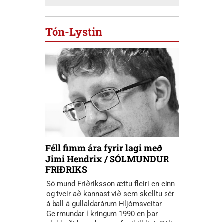
Tón-Lystin
Féll fimm ára fyrir lagi með
Jimi Hendrix / SÓLMUNDUR
FRIÐRIKS
Sólmund Friðriksson ættu fleiri en einn
og tveir að kannast við sem skelltu sér
á ball á gullaldarárum Hljómsveitar
Geirmundar í kringum 1990 en þar