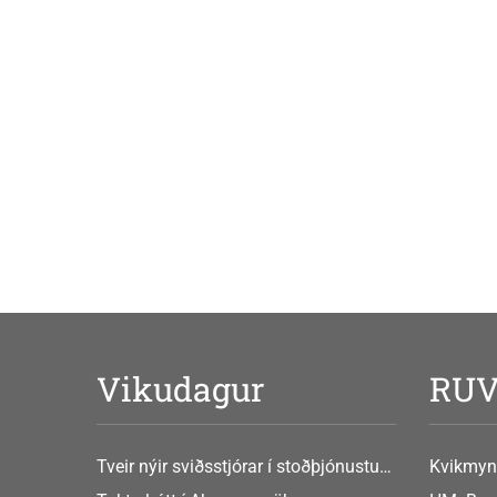
Vikudagur
RU
Tveir nýir sviðsstjórar í stoðþjónustu
Kvikmyn
og stjórnsýslu háskólans
GusGus