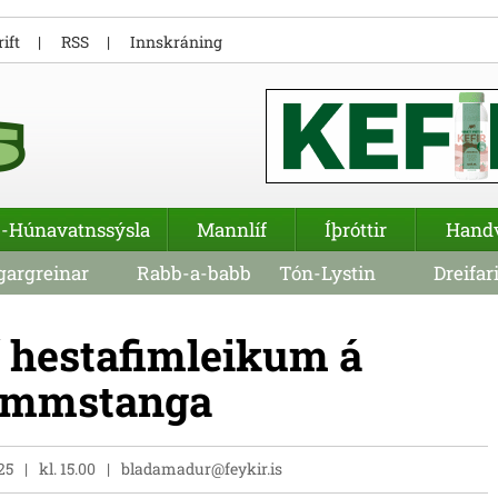
ift
RSS
Innskráning
-Húnavatnssýsla
Mannlíf
Íþróttir
Hand
argreinar
Rabb-a-babb
Tón-Lystin
Dreifar
í hestafimleikum á
vammstanga
025
kl. 15.00
bladamadur@feykir.is