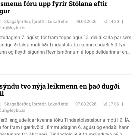
smenn fóru upp fyrir Stólana eftir
igur
Skagafjörður, Íþróttir, Lokað efni
08.08.2026
kl. 14.30
ur@feykir.is
östudaginn 7. ágúst, fór fram toppslagur í 3. deild karla þar sem
andgerði tók á móti liði Tindastóls. Leikurinn endaði 5-0 fyrir
n og fleytti sigurinn Reynismönnum á topp deildarinnar en
 í annað sætið. Tindastólsliðið frumsýndi jafnframt nýjan
 í leiknum.
ýndu tvo nýja leikmenn en það dugði
il
Skagafjörður, Íþróttir, Lokað efni
07.08.2026
kl. 17.06
ur@feykir.is
ferð lengjudeildar kvenna tóku Tindastólsstelpur á móti liði ÍA.
n fór fram í gærkvöldi, fimmtudaginn 6. ágúst og endaði hann
r gestunum frá Akranesi. Tindastólsliðið frumsýndi tvo nýja