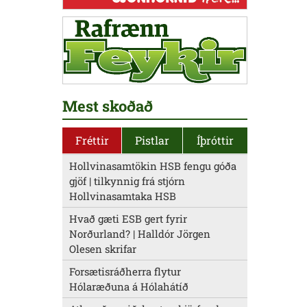
Mest skoðað
Fréttir
Pistlar
Íþróttir
Hollvinasamtökin HSB fengu góða
gjöf | tilkynnig frá stjórn
Hollvinasamtaka HSB
Hvað gæti ESB gert fyrir
Norðurland? | Halldór Jörgen
Olesen skrifar
Forsætisráðherra flytur
Hólaræðuna á Hólahátíð