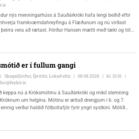
r.is
ur nýs menningarhúss á Sauðárkróki hafa lengi beðið eftir
einhverja framkvæmdahreyfingu á Flæðunum og nú virðast
þeirra vera að rætast. Þórður Hansen mætti með tæki og tól
arðvegsframkvæmdir vegna menningarhúss nú fyrir helgina og
gnús Barðdal sveitarstjóri það vera virkilega ánægjulegt að
oksins sé farið að vinna á svæðinu, þegar Feykir spurði hann út
mótið er í fullum gangi
Skagafjörður, Íþróttir, Lokað efni
08.08.2026
kl. 15.16
ur@feykir.is
ð keppa nú á Króksmótinu á Sauðárkróki og mikil stemning
 Króknum um helgina. Mótinu er ætlað drengjum í 6. og 7.
 einnig verður haldið fótboltafjör fyrir yngri systkini. Mótið
gær, föstudaginn 7. ágúst og því lýkur á morgun, sunnudaginn