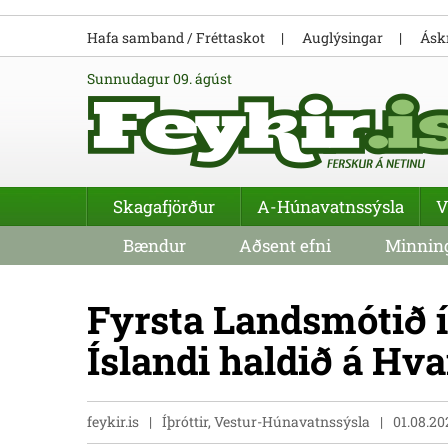
Hafa samband / Fréttaskot
Auglýsingar
Áskr
sunnudagur 09. ágúst
Skagafjörður
A-Húnavatnssýsla
V
Bændur
Aðsent efni
Minning
Fyrsta Landsmótið 
Íslandi haldið á H
feykir.is
Íþróttir, Vestur-Húnavatnssýsla
01.08.2