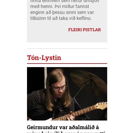
finna einhvern sem hefur umsjón
með henni. Því miður fannst
enginn að þessu sinni sem var
tilbúinn til að taka við keflinu.
FLEIRI PISTLAR
Tón-Lystin
Geirmundur var aðalmálið á