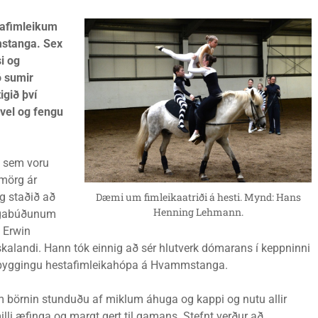
stafimleikum
mstanga. Sex
i og
ó sumir
igið því
 vel og fengu
 sem voru
 mörg ár
Dæmi um fimleikaatriði á hesti. Mynd: Hans
g staðið að
Henning Lehmann.
ingabúðunum
 Erwin
skalandi. Hann tók einnig að sér hlutverk dómarans í keppninni
pbyggingu hestafimleikahópa á Hvammstanga.
 börnin stunduðu af miklum áhuga og kappi og nutu allir
lli æfinga og margt gert til gamans. Stefnt verður að