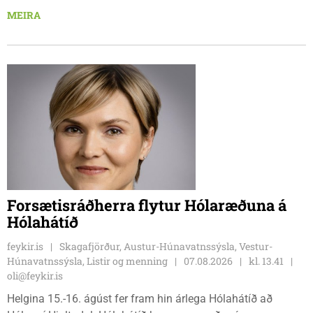
Tindastólsliðið frumsýndi tvo nýja leikmenn en þær dönsku
MEIRA
Cecilie Lillesoe Esbak Pedersen og Sandra Pedersen eru
tvíburar.
Forsætisráðherra flytur Hólaræðuna á
Hólahátíð
feykir.is
Skagafjörður, Austur-Húnavatnssýsla, Vestur-
Húnavatnssýsla, Listir og menning
07.08.2026
kl. 13.41
oli@feykir.is
Helgina 15.-16. ágúst fer fram hin árlega Hólahátíð að