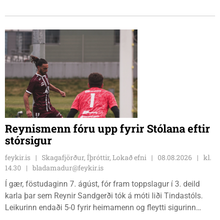
og því lýkur á morgun, sunnudaginn 9. ágúst.
Reynismenn fóru upp fyrir Stólana eftir
stórsigur
feykir.is
Skagafjörður, Íþróttir, Lokað efni
08.08.2026
kl.
14.30
bladamadur@feykir.is
Í gær, föstudaginn 7. ágúst, fór fram toppslagur í 3. deild
karla þar sem Reynir Sandgerði tók á móti liði Tindastóls.
Leikurinn endaði 5-0 fyrir heimamenn og fleytti sigurinn
Reynismönnum á topp deildarinnar en Stólunum í annað