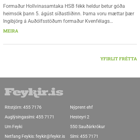
Formaður Hollvinasamtaka HSB fékk heldur betur góða
heimsók þann 5. ágúst síðastliðinn. Þarna voru mættar þær
Ingibjörg á Auðólfsstöðum formaður Kvenfélags
Bólstaðarhlíðarhrepps og Guðrún á Auðkúlu formaður
MEIRA
Kvenfélags Svínavatnshrepps. Afhentu þær Sigurlaugu Þóru
gjafabréf að upphæð kr: 737.800 upp í kaup á
höggbylgjutæki í aðstöðu sjúkraþjálfara.
YFIRLIT FRÉTTA
Ritstjórn:
455 7176
Nýprent ehf
Auglýsingasími:
455 7171
Hesteyri 2
Um Feyki
550 Sauðárkrókur
Netfang Feykis:
feykir@feykir.is
Sími:
455 7171