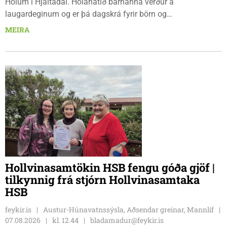
Hólum í Hjaltadal. Hólahátíð barnanna verður á
laugardeginum og er þá dagskrá fyrir börn og
fjölskyldur.Lydía Einarsdóttir svæðisstjóri æskulýðsmála og
MEIRA
Karl Lúðvíksson íþróttakennari sjá um dagskrána.
Hollvinasamtökin HSB fengu góða gjöf |
tilkynnig frá stjórn Hollvinasamtaka
HSB
feykir.is
Austur-Húnavatnssýsla, Aðsendar greinar, Mannlíf
07.08.2026
kl. 12.44
bladamadur@feykir.is