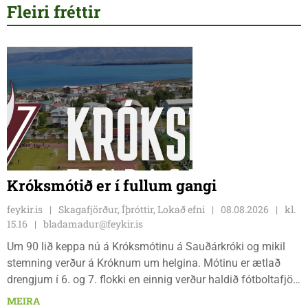
Fleiri fréttir
Króksmótið er í fullum gangi
feykir.is
Skagafjörður, Íþróttir, Lokað efni
08.08.2026
kl.
15.16
bladamadur@feykir.is
Um 90 lið keppa nú á Króksmótinu á Sauðárkróki og mikil
stemning verður á Króknum um helgina. Mótinu er ætlað
drengjum í 6. og 7. flokki en einnig verður haldið fótboltafjör
fyrir yngri systkini. Mótið hófst í gær, föstudaginn 7. ágúst
MEIRA