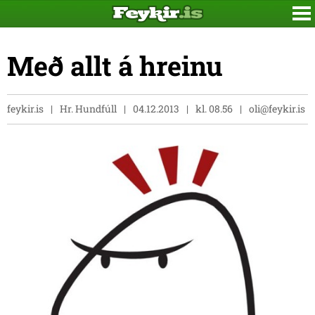
Með allt á hreinu
feykir.is
Hr. Hundfúll
04.12.2013
kl. 08.56
oli@feykir.is