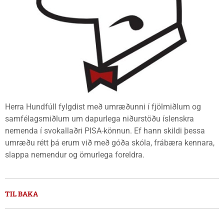
Herra Hundfúll fylgdist með umræðunni í fjölmiðlum og
samfélagsmiðlum um dapurlega niðurstöðu íslenskra
nemenda í svokallaðri PISA-könnun. Ef hann skildi þessa
umræðu rétt þá erum við með góða skóla, frábæra kennara,
slappa nemendur og ömurlega foreldra.
TIL BAKA