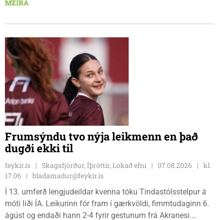
MEIRA
sætið. Tindastólsliðið frumsýndi jafnframt nýjan leikmann í
leiknum.
Frumsýndu tvo nýja leikmenn en það
dugði ekki til
feykir.is
Skagafjörður, Íþróttir, Lokað efni
07.08.2026
kl.
17.06
bladamadur@feykir.is
Í 13. umferð lengjudeildar kvenna tóku Tindastólsstelpur á
móti liði ÍA. Leikurinn fór fram í gærkvöldi, fimmtudaginn 6.
ágúst og endaði hann 2-4 fyrir gestunum frá Akranesi.