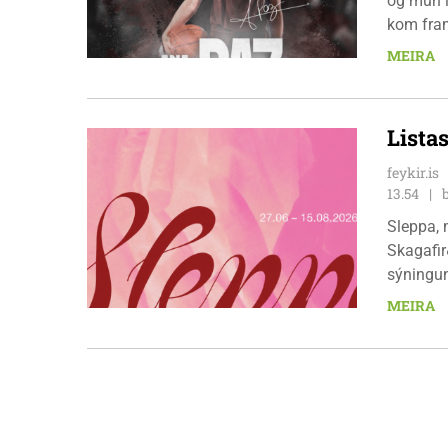
og mun l
kom fram
þekkir í
MEIRA
ungt og 
Lista
feykir.is
13.54
Sleppa, 
Skagafir
sýningun
framleng
MEIRA
13:00 til