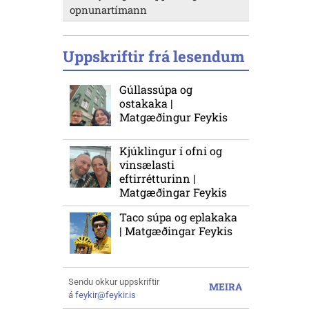
opnunartímann
Uppskriftir frá lesendum
Gúllassúpa og
ostakaka |
Matgæðingur Feykis
Kjúklingur í ofni og
vinsælasti
eftirrétturinn |
Matgæðingar Feykis
Taco súpa og eplakaka
| Matgæðingar Feykis
Sendu okkur uppskriftir
MEIRA
á
feykir@feykir.is