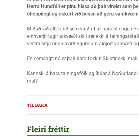
Herra Hundfúll er pínu hissa að það virðist sem þ
óheppilegt og ekkert við þessu að gera samkvæm
Miðað við allt fárið sem varð út af nánast engu í Bo
einhverjir tugir atkvæði skili sér ekki á talningarst
vestra sitja undir ávirðingum um algjört vanhæfi og 
En semsagt; nú er það bara fokkit! Skiptir ekki máli 
Kannski á bara talningafólk og íbúar á Norðurlandi v
mál?
TIL BAKA
Fleiri fréttir