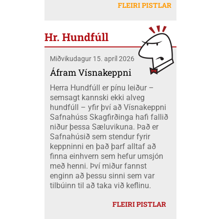
létu sig ekki vanta þangað og fóru átta
Mobeck kl. 15:00. Auk þess verður boðið
FLEIRI PISTLAR
peningum. Væri ekki nær að nota þá
skátar úr okkar félagi á mótið ásamt
upp á þátttökugjörninginn
fjármuni hér innanlands?
tveimur farastjórum þeim Hildi og Emil.
JÖKLAMJÓLK; krydd í straumi eftir
Við áttum einnig fólk í fjölskyldubúðum,
Borghildi Óskarsdóttur, Ósk
Hr. Hundfúll
fengum aukahendur til að aðstoða í
Vilhjálmsdóttur og Huldu Ragnhildi
"matartjaldinu" og síðan komu margir úr
Hjálmarsdóttur, kl.16:00.
Miðvikudagur 15. apríl 2026
félaginu okkar í heimsókn til okkar á
opna deginum. Landsmót skáta er
Áfram Vísnakeppni
stærsti viðburður skátahreyfingarinnar
Herra Hundfúll er pínu leiður –
og voru að þessu sinni um 1100
semsagt kannski ekki alveg
þátttakendur frá fjöldamörgum þjóðum
hundfúll – yfir því að Vísnakeppni
en flestir af erlendu skátunum komu frá
Safnahúss Skagfirðinga hafi fallið
Kanada eða um 400 skátar.
niður þessa Sæluvikuna. Það er
Safnahúsið sem stendur fyrir
keppninni en það þarf alltaf að
finna einhvern sem hefur umsjón
með henni. Því miður fannst
enginn að þessu sinni sem var
tilbúinn til að taka við keflinu.
FLEIRI PISTLAR