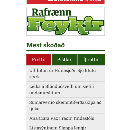
Mest skoðað
Fréttir
Pistlar
Íþróttir
Úthlutun úr Húnasjóði: Sjö hlutu
styrk
Leika á Blönduósvelli um sæti í
undanúrslitum
Sumarvertíð skemmtiferðaskipa að
ljúka
Ana Clara Paz í raðir Tindastóls
Listasýningin Sleppa lengir