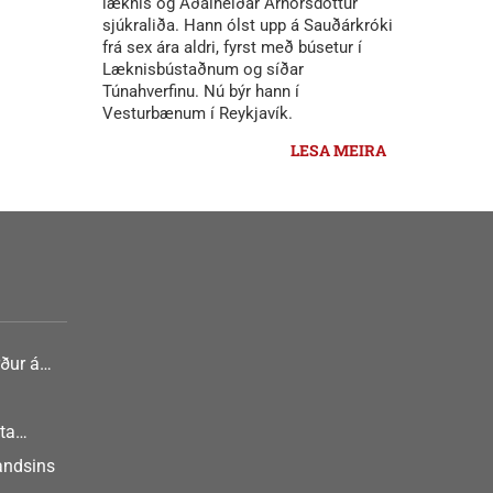
læknis og Aðalheiðar Arnórsdóttur
sjúkraliða. Hann ólst upp á Sauðárkróki
frá sex ára aldri, fyrst með búsetur í
Læknisbústaðnum og síðar
Túnahverfinu. Nú býr hann í
Vesturbænum í Reykjavík.
LESA MEIRA
ður á
nlist
ta
landsins