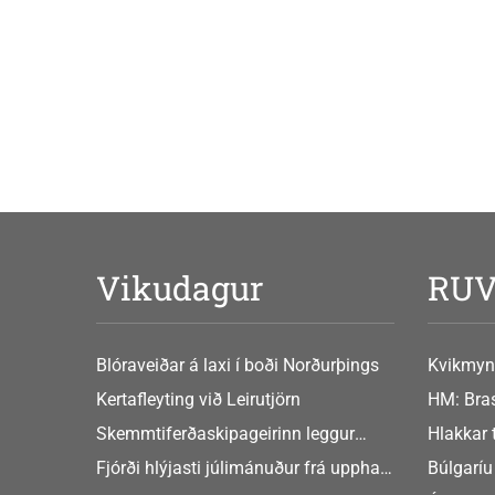
Vikudagur
RU
Blóraveiðar á laxi í boði Norðurþings
Kvikmyn
GusGus
Kertafleyting við Leirutjörn
HM: Bras
Skemmtiferðaskipageirinn leggur
Hlakkar 
áherslu á aukið samstarf við íslensk
Europe
Fjórði hlýjasti júlimánuður frá upphafi
Búlgaríu
sveitarfélög
mælinga
að Sche