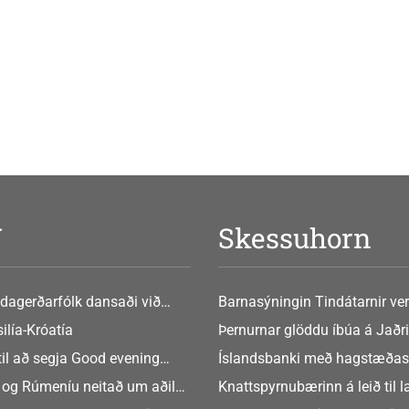
V
Skessuhorn
dagerðarfólk dansaði við
Barnasýningin Tindátarnir ver
Bókasafni Akraness í dag ? tó
ilía-Króatía
Þernurnar glöddu íbúa á Jaðri
eftir Soffíu Björg
til að segja Good evening
Íslandsbanki með hagstæðas
tilboðið
 og Rúmeníu neitað um aðild
Knattspyrnubærinn á leið til 
ngen