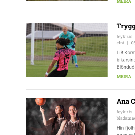
MEIRA
Trygg
feykir.is
efni
0
Lið Korm
bikarsins
Blönduós
röð, en 
MEIRA
pottinum
Ana C
feykir.is
bladamad
Hin fjöl