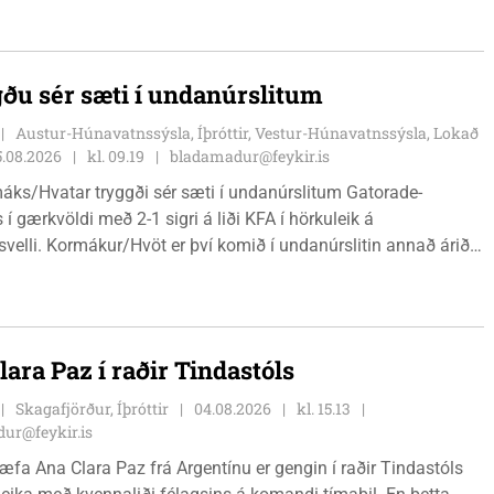
ðu sér sæti í undanúrslitum
Austur-Húnavatnssýsla, Íþróttir, Vestur-Húnavatnssýsla, Lokað
5.08.2026
kl. 09.19
bladamadur@feykir.is
áks/Hvatar tryggði sér sæti í undanúrslitum Gatorade-
 í gærkvöldi með 2-1 sigri á liði KFA í hörkuleik á
velli. Kormákur/Hvöt er því komið í undanúrslitin annað árið í
ásamt þeim verða Álftnesingar, Haukar og Selfyssingar í
 þegar dregið verður.
lara Paz í raðir Tindastóls
Skagafjörður, Íþróttir
04.08.2026
kl. 15.13
ur@feykir.is
hæfa Ana Clara Paz frá Argentínu er gengin í raðir Tindastóls