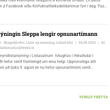
eika með kvennaliði félagsins á komandi tímabil. En þetta
 á Facebook síðu Körfuknattleiksdeildarinnar fyrr í dag. Paz
slenska körfuboltann vel og kemur með mikilvæga reynslu inn í
metnaðarfullt lið Stólanna.
sýningin Sleppa lengir opnunartímann
Skagafjörður, Listir og menning, Lokað efni
04.08.2026
kl.
bladamadur@feykir.is
myndlistarsýning i Listasalnum hAughús í Héraðsdal i
ði hefur verið framlengd um eina helgi. Upprunalega átti
ni að ljúka 9. ágúst en nú hefur opnunartíminn verið
dur til 15. ágúst. Opið er á föstudögum og um helgar frá
 18:00.
YFIRLIT FRÉTTA