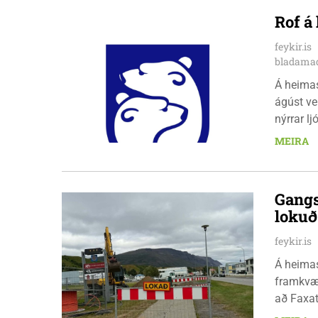
Rof á
feykir.is
bladamad
Á heima
ágúst ve
nýrrar l
fimmtuda
MEIRA
Gangs
loku
feykir.is
Á heimas
framkvæm
að Faxat
fimmtuda