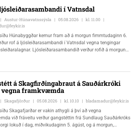
 ljósleiðarasambandi í Vatnsdal
Austur-Húnavatnssýsla
05.08.2026
kl. 11.00
ur@feykir.is
síðu Húnabyggðar kemur fram að á morgun fimmtudaginn 6.
rður rof á ljósleiðarasambandi í Vatnsdal vegna tengingar
jósleiðaralagnar. Ljósleiðarasambandið verður rofið á morgun
g klukkan 9:00 í vestanverðum Vatnsdal.
tétt á Skagfirðingabraut á Sauðárkróki
ð vegna framkvæmda
Skagafjörður
05.08.2026
kl. 10.10
bladamadur@feykir.is
íðu Skagafjarðar er vakin athygli á því að vegna
da við fráveitu verður gangstéttin frá Sundlaug Sauðárkróks
orgi lokuð í dag, miðvikudaginn 5. ágúst, og á morgun,
ginn 6. ágúst.