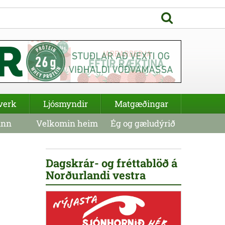
verk
Ljósmyndir
Matgæðingar
inn
Velkomin heim
Ég og gæludýrið
Dagskrár- og fréttablöð á
Norðurlandi vestra