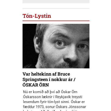
Tón-Lystin
Var heltekinn af Bruce
Springsteen í nokkur ár /
ÓSKAR ÖRN
Nú er komið að því að Óskar Örn
Óskarsson læknir í Reykjavík treysti
lesendum fyrir tón-lyst sinni. Óskar er
fæddur 1973, sonur Óskars Jónssonar