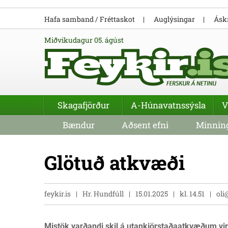
Hafa samband / Fréttaskot
Auglýsingar
Áskr
miðvikudagur 05. ágúst
Skagafjörður
A-Húnavatnssýsla
V
Bændur
Aðsent efni
Minning
Glötuð atkvæði
feykir.is
Hr. Hundfúll
15.01.2025
kl. 14.51
oli
Mistök varðandi skil á utankjörstaðaatkvæðum vir