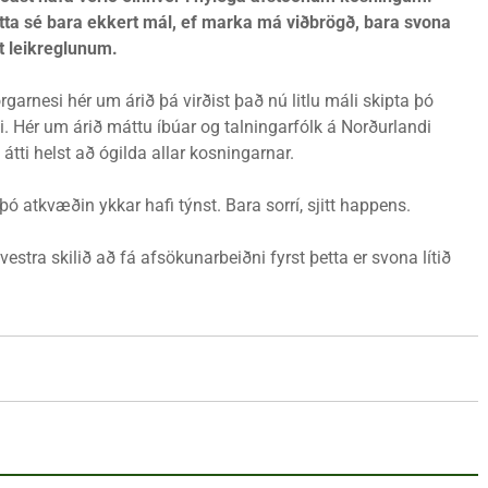
etta sé bara ekkert mál, ef marka má viðbrögð, bara svona
t leikreglunum.
rgarnesi hér um árið þá virðist það nú litlu máli skipta þó
aði. Hér um árið máttu íbúar og talningarfólk á Norðurlandi
átti helst að ógilda allar kosningarnar.
þó atkvæðin ykkar hafi týnst. Bara sorrí, sjitt happens.
estra skilið að fá afsökunarbeiðni fyrst þetta er svona lítið