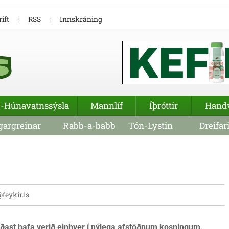
ift
RSS
Innskráning
-Húnavatnssýsla
Mannlíf
Íþróttir
Hand
argreinar
Rabb-a-babb
Tón-Lystin
Dreifar
@feykir.is
ðast hafa verið einhver í nýlega afstöðnum kosningum.