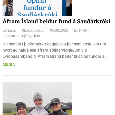
Áfram Ísland heldur fund á Sauðárkróki
feykir.is
Skagafjörður
06.08.2026
kl. 17.55
bladamadur@feykir.is
Nú styttist í þjóðaratkvæðagreiðslu þar sem kosið eru um
hvort að halda eigi áfram aðildarviðræðum við
Evrópusambandið. Áfram Ísland boðar til opins fundar á
Frímúrarasalnum Borgarmýri 1 á Sauðarkróki, laugardaginn
MEIRA
8. ágúst kl. 17:30. Fundurinn er öllum opinn en skráning er
nauðsynleg.