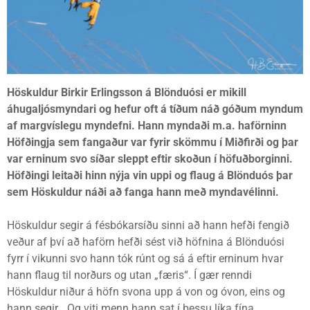
Höskuldur Birkir Erlingsson á Blönduósi er mikill
áhugaljósmyndari og hefur oft á tíðum náð góðum myndum
af margvíslegu myndefni. Hann myndaði m.a. haförninn
Höfðingja sem fangaður var fyrir skömmu í Miðfirði og þar
var erninum svo síðar sleppt eftir skoðun í höfuðborginni.
Höfðingi leitaði hinn nýja vin uppi og flaug á Blönduós þar
sem Höskuldur náði að fanga hann með myndavélinni.
Höskuldur segir á fésbókarsíðu sinni að hann hefði fengið
veður af því að haförn hefði sést við höfnina á Blönduósi
fyrr í vikunni svo hann tók rúnt og sá á eftir erninum hvar
hann flaug til norðurs og utan „færis“. Í gær renndi
Höskuldur niður á höfn svona upp á von og óvon, eins og
hann segir. „Og viti menn hann sat í þessu líka fína