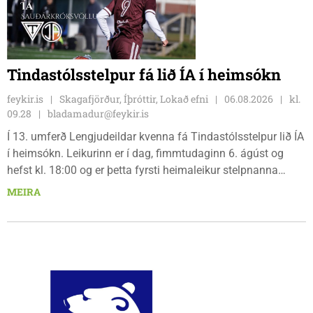
Tindastólsstelpur fá lið ÍA í heimsókn
feykir.is
Skagafjörður, Íþróttir, Lokað efni
06.08.2026
kl.
09.28
bladamadur@feykir.is
Í 13. umferð Lengjudeildar kvenna fá Tindastólsstelpur lið ÍA
í heimsókn. Leikurinn er í dag, fimmtudaginn 6. ágúst og
hefst kl. 18:00 og er þetta fyrsti heimaleikur stelpnanna
síðan 18. júlí. Spáin fyrir leikinn er fín, lítil háttar rigning og
MEIRA
tíu gráðu hiti, þannig að það er um að gera að klæða sig eftir
veðri og skella sér á völlinn.