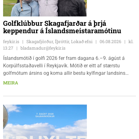
Golfklúbbur Skagafjarðar á þrjá
keppendur á Íslandsmeistaramótinu
feykir.is
Skagafjörður, Íþróttir, Lokað efni
06.08.2026
kl.
13.27
bladamadur@feykir.is
Íslandsmótið í golfi 2026 fer fram dagana 6.–9. ágúst á
Korpúlfsstaðavelli í Reykjavík. Mótið er eitt af stærstu
golfmótum ársins og koma allir bestu kylfingar landsins
saman til að sýna hæfileika sína. Golfklúbbur Skagafjarðar
MEIRA
sendir þrjár stelpur til leiks í ár: þær Önnu Karen Hjartardóttir,
Dagbjörtu Sísí Einarsdóttur, sem er nýkrýndur klúbbmeistari
GSS, og Unu Karen Guðmundsdóttur.