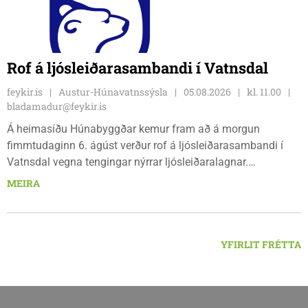
Rof á ljósleiðarasambandi í Vatnsdal
feykir.is
Austur-Húnavatnssýsla
05.08.2026
kl. 11.00
bladamadur@feykir.is
Á heimasíðu Húnabyggðar kemur fram að á morgun
fimmtudaginn 6. ágúst verður rof á ljósleiðarasambandi í
Vatnsdal vegna tengingar nýrrar ljósleiðaralagnar.
Ljósleiðarasambandið verður rofið á morgun fimmtudag
MEIRA
klukkan 9:00 í vestanverðum Vatnsdal.
YFIRLIT FRÉTTA