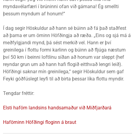
myndavélarfæri í brúninni ofan við gámana! Ég smellti
þessum myndum af honum!“
Í dag segir Höskuldur að hann sé búinn að fá það staðfest
að þarna er um örninn Höfðingja að ræða. „Eins og sjá má á
meðfylgjandi mynd, þá sést merkið vel. Hann er því
greinilega í flottu formi karlinn og búinn að fljúga næstum
því 50 km í beinni loftlínu síðan að honum var sleppt (hef
reyndar grun um að hann hafi flogið eitthvað lengri leið).
Höfðingi saknar mín greinilega,“ segir Höskuldur sem gaf
Feyki góðfúslegt leyfi til að birta þessar líka flottu myndir.
Tengdar fréttir:
Elsti haförn landsins handsamaður við Miðfjarðará
Haförninn Höfðingi floginn á braut