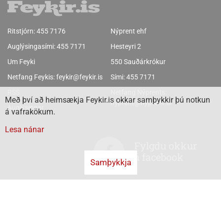
Ritstjórn:
455 7176
Nýprent ehf
Auglýsingasími:
455 7171
Hesteyri 2
Um Feyki
550 Sauðárkrókur
Netfang Feykis:
feykir@feykir.is
Sími:
455 7171
RSS
Netfang Nýprents:
Með því að heimsækja Feykir.is okkar samþykkir þú notkun
nyprent@nyprent.is
Auglýsingar
á vafrakökum.
Lesa nánar
Fylgdu okkur
á facebook
Samþykkja