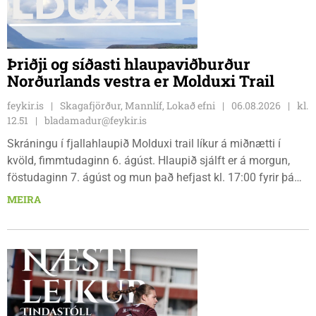
Þriðji og síðasti hlaupaviðburður
Norðurlands vestra er Molduxi Trail
feykir.is
Skagafjörður, Mannlíf, Lokað efni
06.08.2026
kl.
12.51
bladamadur@feykir.is
Skráningu í fjallahlaupið Molduxi trail líkur á miðnætti í
kvöld, fimmtudaginn 6. ágúst. Hlaupið sjálft er á morgun,
föstudaginn 7. ágúst og mun það hefjast kl. 17:00 fyrir þá
keppendur sem ætla sér 20 km em kl. 18:00 fyrir 12 km
MEIRA
hlauparana. Rásmarkið er fyrir aftan heimavist
fjölbrautaskólans en þar er líka komið í mark þannig
bæjarbúar og aðrir gestir eru hvött til þess að kíkja við og
styðja hlauparana áfram.