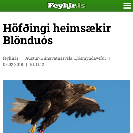
Höfðingi heimsækir
Blönduós
feykir.is
Austur-Húnavatnssýsla, Ljósmyndavefur
08.02.2018
kl. 11.12