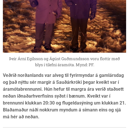
Þeir Árni Egilsson og Ágúst Guðmundsson voru flottir með
blys í tilefni áramóta. Mynd: PF.
Veðrið norðanlands var alveg til fyrirmyndar á gamlársdag
og það nýttu sér margir á Sauðárkróki þegar kveikt var í
áramótabrennunni. Hún hefur til margra ára verið staðsett
neðan iðnaðarhverfisins syðst í bænum. Kveikt var í
brennunni klukkan 20:30 og flugeldasýning um klukkan 21.
Blaðamaður náði nokkrum myndum á símann eins og sjá
má hér að neðan.