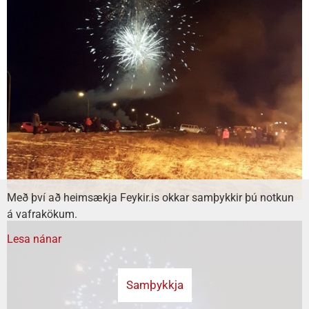
Með því að heimsækja Feykir.is okkar samþykkir þú notkun
á vafrakökum.
Lesa nánar
Samþykkja