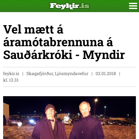
Vel mætt á
áramótabrennuna á
Sauðárkróki - Myndir
feykir.is
Skagafjörður, Ljósmyndavefur
02.01.2018
kl. 13.31